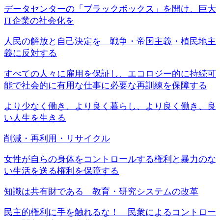
データセンターの「ブラックボックス」を開け、巨大
IT企業の社会化を
人民の解放と自己決定を 戦争・帝国主義・植民地主
義に反対する
すべての人々に雇用を保証し、エコロジー的に持続可
能で社会的に有用な仕事に必要な再訓練を保障する
より少なく働き、より良く暮らし、より良く働き、良
い人生を生きる
削減・再利用・リサイクル
女性が自らの身体をコントロールする権利と暴力のな
い生活を送る権利を保障する
知識は共有財である 教育・研究システムの改革
民主的権利に手を触れるな！ 民衆によるコントロー