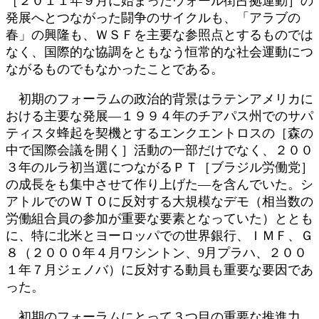
［２０１１年９月に始まったウォール街占拠運動］の
発展へとつながった闘争のサイクルも、「アラブの
春」の興隆も、ＷＳＦを主要な参照点とするものでは
なく、国際的な協調をともなう恒常的な社会運動につ
ながるものでもなかったことである。
初期のフォーラムの政治的背景はラテンアメリカに
おける主要な発展―１９９４年のチアパス州でのサパ
ティスタ蜂起を契機とするエンクエントロスの［森の
中で国際会議を開く］活動の一部だけでなく、２００
３年のルラ初当選につながるＰＴ［ブラジル労働党］
の成長をも集中させて作り上げた―を含んでいた。シ
アトルでのＷＴＯに反対する大規模なデモ（相当数の
労働組合員の参加が重要な要素となっていた）ととも
に、特に北米とヨーロッパでの世界銀行、ＩＭＦ、Ｇ
８（２０００年４月ワシントン、9月プラハ、２００
１年７月ジェノバ）に反対する動員も重要な要因であ
った。
初期のフォーラムにとって３つ目の重要な推進力