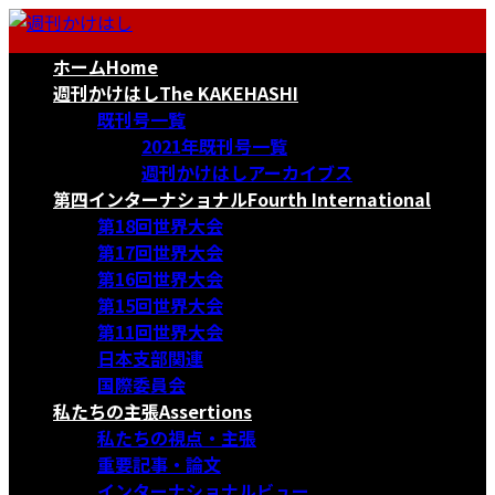
コ
ナ
ン
ビ
ホーム
Home
テ
ゲ
ン
ー
週刊かけはし
The KAKEHASHI
ツ
シ
既刊号一覧
へ
ョ
2021年既刊号一覧
ス
ン
週刊かけはしアーカイブス
キ
に
第四インターナショナル
Fourth International
ッ
移
第18回世界大会
プ
動
第17回世界大会
第16回世界大会
第15回世界大会
第11回世界大会
日本支部関連
国際委員会
私たちの主張
Assertions
私たちの視点・主張
重要記事・論文
インターナショナルビュー