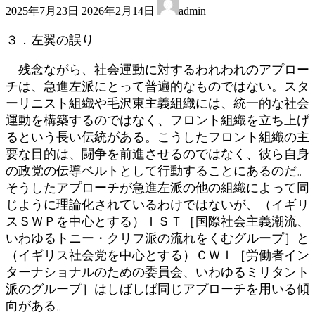
2025年7月23日
2026年2月14日
admin
終
更
３．左翼の誤り
新
日
残念ながら、社会運動に対するわれわれのアプロー
時
チは、急進左派にとって普遍的なものではない。スタ
:
ーリニスト組織や毛沢東主義組織には、統一的な社会
運動を構築するのではなく、フロント組織を立ち上げ
るという長い伝統がある。こうしたフロント組織の主
要な目的は、闘争を前進させるのではなく、彼ら自身
の政党の伝導ベルトとして行動することにあるのだ。
そうしたアプローチが急進左派の他の組織によって同
じように理論化されているわけではないが、（イギリ
スＳＷＰを中心とする）ＩＳＴ［国際社会主義潮流、
いわゆるトニー・クリフ派の流れをくむグループ］と
（イギリス社会党を中心とする）ＣＷＩ［労働者イン
ターナショナルのための委員会、いわゆるミリタント
派のグループ］はしばしば同じアプローチを用いる傾
向がある。