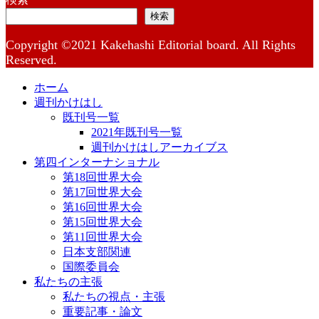
検索
Copyright ©2021 Kakehashi Editorial board. All Rights
Reserved.
ホーム
週刊かけはし
既刊号一覧
2021年既刊号一覧
週刊かけはしアーカイブス
第四インターナショナル
第18回世界大会
第17回世界大会
第16回世界大会
第15回世界大会
第11回世界大会
日本支部関連
国際委員会
私たちの主張
私たちの視点・主張
重要記事・論文