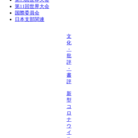
第11回世界大会
国際委員会
日本支部関連
文
化
・
批
評
・
書
評
新
型
コ
ロ
ナ
ウ
イ