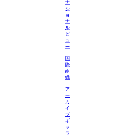
ナ
シ
ョ
ナ
ル
ビ
ュ
ー
国
際
組
織
ア
ー
カ
イ
ブ
ギ
ャ
ラ