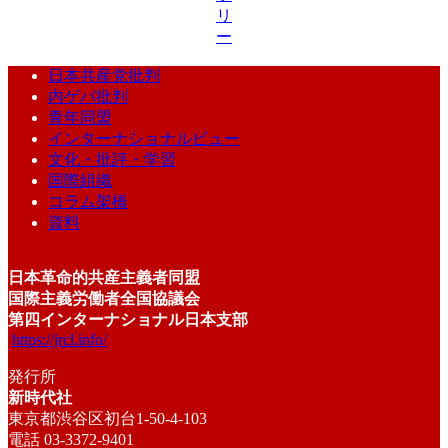
リ
ー
日本共産党批判
内ゲバ批判
青年同盟
インターナショナルビュー
文化・批評・学習
国際組織
コラム架橋
資料
日本革命的共産主義者同盟
国際主義労働者全国協議会
第四インターナショナル日本支部
https://jrcl.info/
発行所
新時代社
東京都渋谷区初台1-50-4-103
電話 03-3372-9401