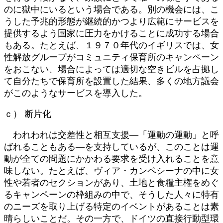
のに獄中にいるという場合である。別の機会には、こ
うした予兆的形態が継続的かつより広範にサービスを
提供するよう国家に圧力をかけることに成功する場合
もある。たとえば、１９７０年代のイギリスでは、女
性解放グループがコミュニティ保育所のキャンペーン
をおこない、場合によっては適切な空きビルを占拠し
て自分たちで保育所を設置した結果、多くの地方議会
がこのようなサービスを導入した。
ｃ） 断片化
われわれは交差性と相互支援―「運動の運動」と呼
ばれることもある―を支持しているが、このことは運
動が全ての問題にかかわる要求を受け入れることを意
味しない。たとえば、ヴィア・カンペシーナの中に女
性や若者のセクションがあり、土地と食糧主権をめぐ
るキャンペーンの枠組みの中で、そうした人々に特有
のニーズを取り上げる特定のイベントがあることは素
晴らしいことだ。その一方で、ドイツの直接行動型環