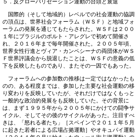
５．反グローバリゼーション運動の台頭と衰退
国際的（そして地域的）レベルでの社会運動の協調
の頂点は、世界社会フォーラム（ＷＳＦ）と地域フォ
ーラムの発展を通じてもたらされた。ＷＳＦは２００
１年にブラジルのポルト・アレグレで初めて開催さ
れ、２０１６年まで毎年開催された。２００５年頃、
世界女性行進とヴィア・カンペシーナの両団体がＷＳ
Ｆ世界評議会から脱退したことは、ＷＳＦの意義の低
下を反映したものであり、またその一因でもあった。
フォーラムへの参加数の推移は一定ではなかったも
のの、ある程度までは、参加した主要な社会運動の移
り変わりを反映していたが、それだけではなくもっと
一般的な政治的発展をも反映していた。その背景に
は、まず１９９５年から２００５年にかけての闘争サ
イクル、そしてその後のサイクルがあった。注目すべ
きは、「怒れる者たち」［スペインで２０１１年５月
に起きた若者による広場占拠運動］やオキュパイ運動