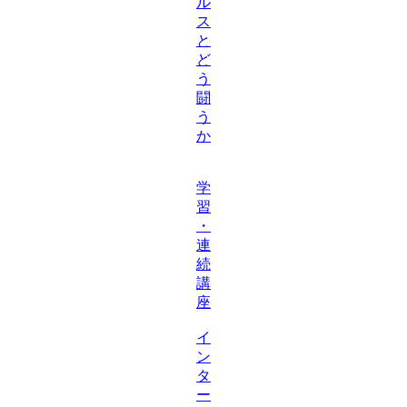
ル
ス
と
ど
う
闘
う
か
学
習
・
連
続
講
座
イ
ン
タ
ー