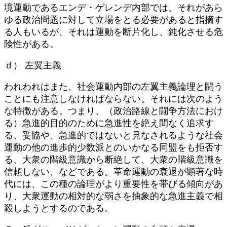
境運動であるエンデ・ゲレンデ内部では、それがあら
ゆる政治問題に対して立場をとる必要があると指摘す
る人もいるが、それは運動を断片化し、鈍化させる危
険性がある。
ｄ） 左翼主義
われわれはまた、社会運動内部の左翼主義論理と闘う
ことにも注意しなければならない。それには次のよう
な特徴がある。つまり、（政治路線と闘争方法におけ
る）急進的目的のために急進性を絶え間なく追求す
る、妥協や、急進的ではないと見なされるような社会
運動の他の進歩的少数派とのいかなる同盟をも拒否す
る、大衆の階級意識から断絶して、大衆の階級意識を
信頼しない、などである。革命運動の衰退が顕著な時
代には、この種の論理がより重要性を帯びる傾向があ
り、大衆運動の相対的な弱さを抽象的な急進主義で相
殺しようとするのである。