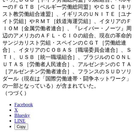
ーのＦＧＴＢ［ベルギー労働総同盟］やＣＳＣ［キリ
スト教労働組合連盟］、イギリスのＵＮＩＴＥ［ユナ
イト労組］やＲＭＴ［鉄道海運労組］、イタリアのＦ
ＩＯＭ［金属労働者連合］、『レイバー・ノーツ』周
辺のアメリカのＡＦＬ・ＣＩＯの組合、現在の革命的
サンジカリスト労組・スペインのＣＧＴ［労働総連
合］、イタリアのＣＯＢＡＳ［職場委員会連合］、Ｓ
ＴＩ、ＵＳＢ［統一職場組合］、ブラジルのＣＯＮＬ
ＵＴＡＳ［労働者人民連合］、アルゼンチンのＣＴＡ
［アルゼンチン労働者連合］、フランスのＳＵＤソリ
ダール（現在は「国際労働連帯・闘争ネットワーク」
の一部となっている）が含まれていた。
（つづく）
Facebook
X
Bluesky
LINE
Copy