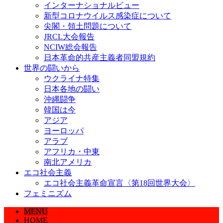
インターナショナルビュー
新型コロナウイルス感染症について
尖閣・領土問題について
JRCL大会報告
NCIW総会報告
日本革命的共産主義者同盟規約
世界の闘いから
ウクライナ特集
日本各地の闘い
沖縄闘争
韓国は今
アジア
ヨーロッパ
アラブ
アフリカ・中東
南北アメリカ
エコ社会主義
エコ社会主義革命宣言〈第18回世界大会〉
フェミニズム
MENU
HOME