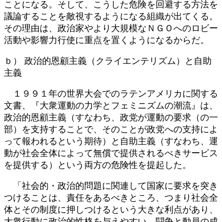
ことになる。そして、こうした危険を回避する方法を
議論することを敵視するようになる組織が出てくる。
その理由は、政治家やより大規模なＮＧＯへのロビー
活動や影響力行使に重点を置くようになるからだ。
ｂ） 政治的恩顧主義（クライエンテリズム）と自助
主義
１９９１年の世界大会でのラテンアメリカに関する
文書、『大衆運動の力学とフェミニズムの潮流』は、
政治的恩顧主義（すなわち、政党が運動の要求（の一
部）を支持することで、そのことが政党への支持によ
って報われるという期待）と自助主義（すなわち、運
動が社会全体によって無償で提供されるべきサービス
を提供する）という両方の危険性を提起した。
「社会的・政治的問題に関連して国家に要求を突き
つけることは、責任をあるべきところ、つまり社会全
体とその制度に押しつけるという大きな利点があり、
大衆行動に政治的性格を与えやすい。闘争と動員の成