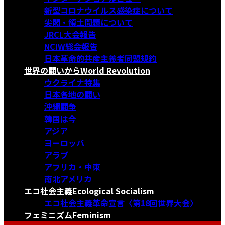
新型コロナウイルス感染症について
尖閣・領土問題について
JRCL大会報告
NCIW総会報告
日本革命的共産主義者同盟規約
世界の闘いから
World Revolution
ウクライナ特集
日本各地の闘い
沖縄闘争
韓国は今
アジア
ヨーロッパ
アラブ
アフリカ・中東
南北アメリカ
エコ社会主義
Ecological Socialism
エコ社会主義革命宣言〈第18回世界大会〉
フェミニズム
Feminism