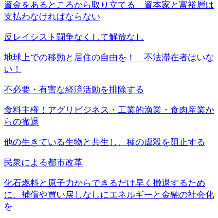
資金をあるところから取り立てる 資本家と富裕層は
支払わなければならない
反レイシスト闘争なくして解放なし
地球上での移動と居住の自由を！ 不法滞在者はいな
い！
不必要・有害な経済活動を排除する
食料主権！アグリビジネス・工業的漁業・食肉産業か
らの撤退
他の生きている生物と共生し、種の虐殺を阻止する
民衆による都市改革
化石燃料と原子力からできるだけ早く撤退するため
に、補償や買い戻しなしにエネルギーと金融の社会化
を