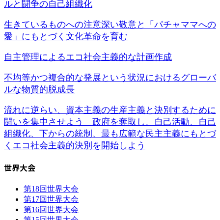
ルと闘争の自己組織化
生きているものへの注意深い敬意と「パチャママへの
愛」にもとづく文化革命を育む
自主管理によるエコ社会主義的な計画作成
不均等かつ複合的な発展という状況におけるグローバ
ルな物質的脱成長
流れに逆らい、資本主義の生産主義と決別するために
闘いを集中させよう 政府を奪取し、自己活動、自己
組織化、下からの統制、最も広範な民主主義にもとづ
くエコ社会主義的決別を開始しよう
世界大会
第18回世界大会
第17回世界大会
第16回世界大会
第15回世界大会