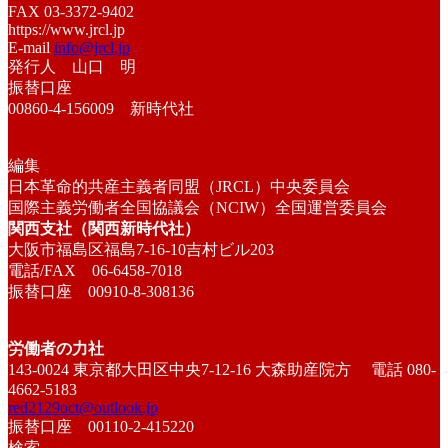
FAX 03-3372-9402
https://www.jrcl.jp
E-mail
info@jrcl.jp
発行人 山口 明
振替口座
00860-4-156009 新時代社
編集
日本革命的共産主義者同盟（JRCL）中央委員会
国際主義労働者全国協議会（NCIW）全国運営委員会
関西支社（関西新時代社）
大阪市福島区福島7-16-10吉村ビル203
電話/FAX 06-6458-7018
振替口座 00910-8-308136
労働者の力社
143-0024 東京都大田区中央7-12-16 大森助産院方 電話 080-
4662-5183
red2129oct@outlook.jp
振替口座 00110-2-415220
検索