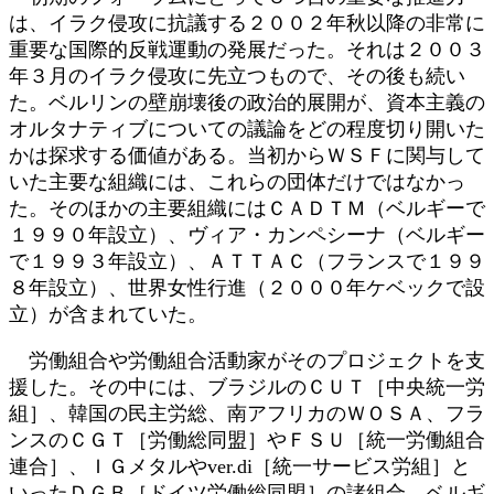
は、イラク侵攻に抗議する２００２年秋以降の非常に
重要な国際的反戦運動の発展だった。それは２００３
年３月のイラク侵攻に先立つもので、その後も続い
た。ベルリンの壁崩壊後の政治的展開が、資本主義の
オルタナティブについての議論をどの程度切り開いた
かは探求する価値がある。当初からＷＳＦに関与して
いた主要な組織には、これらの団体だけではなかっ
た。そのほかの主要組織にはＣＡＤＴＭ（ベルギーで
１９９０年設立）、ヴィア・カンペシーナ（ベルギー
で１９９３年設立）、ＡＴＴＡＣ（フランスで１９９
８年設立）、世界女性行進（２０００年ケベックで設
立）が含まれていた。
労働組合や労働組合活動家がそのプロジェクトを支
援した。その中には、ブラジルのＣＵＴ［中央統一労
組］、韓国の民主労総、南アフリカのＷＯＳＡ、フラ
ンスのＣＧＴ［労働総同盟］やＦＳＵ［統一労働組合
連合］、ＩＧメタルやver.di［統一サービス労組］と
いったＤＧＢ［ドイツ労働総同盟］の諸組合、ベルギ