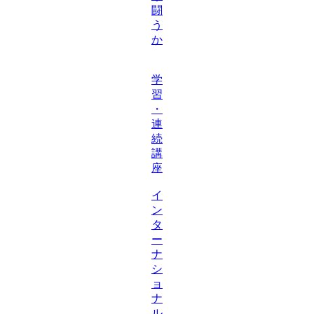
闘
う
か
学
習
・
連
続
講
座
イ
ン
タ
ー
ナ
シ
ョ
ナ
ル