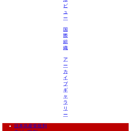
ビ
ュ
ー
国
際
組
織
ア
ー
カ
イ
ブ
ギ
ャ
ラ
リ
ー
日本共産党批判