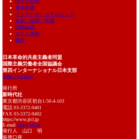
内ゲバ批判
青年同盟
インターナショナルビュー
文化・批評・学習
国際組織
コラム架橋
資料
日本革命的共産主義者同盟
国際主義労働者全国協議会
第四インターナショナル日本支部
https://jrcl.info/
発行所
新時代社
東京都渋谷区初台1-50-4-103
電話 03-3372-9401
FAX 03-3372-9402
https://www.jrcl.jp
E-mail
info@jrcl.jp
発行人 山口 明
振替口座