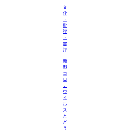
文
化
・
批
評
・
書
評
新
型
コ
ロ
ナ
ウ
イ
ル
ス
と
ど
う