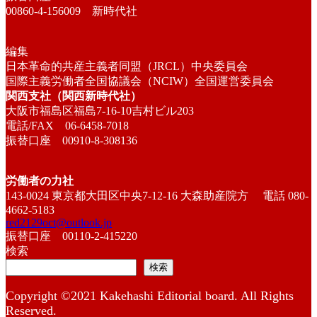
00860-4-156009 新時代社
編集
日本革命的共産主義者同盟（JRCL）中央委員会
国際主義労働者全国協議会（NCIW）全国運営委員会
関西支社（関西新時代社）
大阪市福島区福島7-16-10吉村ビル203
電話/FAX 06-6458-7018
振替口座 00910-8-308136
労働者の力社
143-0024 東京都大田区中央7-12-16 大森助産院方 電話 080-
4662-5183
red2129oct@outlook.jp
振替口座 00110-2-415220
検索
検索
Copyright ©2021 Kakehashi Editorial board. All Rights
Reserved.