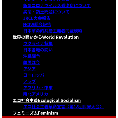
新型コロナウイルス感染症について
尖閣・領土問題について
JRCL大会報告
NCIW総会報告
日本革命的共産主義者同盟規約
世界の闘いから
World Revolution
ウクライナ特集
日本各地の闘い
沖縄闘争
韓国は今
アジア
ヨーロッパ
アラブ
アフリカ・中東
南北アメリカ
エコ社会主義
Ecological Socialism
エコ社会主義革命宣言〈第18回世界大会〉
フェミニズム
Feminism