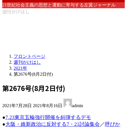
21世紀社会主義の思想と運動に寄与する左翼ジャーナル
週刊かけはし
フロントページ
週刊かけはし
2021年
第2676号(8月2日付)
第2676号(8月2日付)
最
2021年7月28日
2021年8月16日
admin
終
更
●
7.23東京五輪強行開催を糾弾するデモ
新
●
大阪・維新政治に反対する7・21討論集会
／
呼びか
日