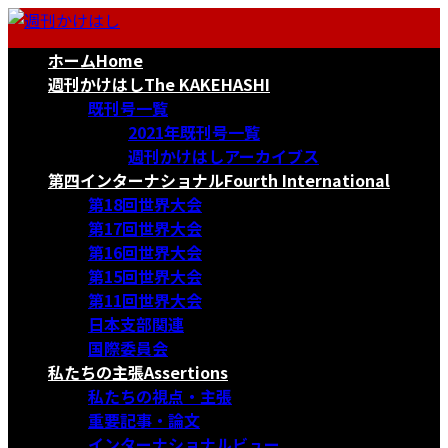
コ
ナ
ン
ビ
ホーム
Home
テ
ゲ
ン
ー
週刊かけはし
The KAKEHASHI
ツ
シ
既刊号一覧
へ
ョ
2021年既刊号一覧
ス
ン
週刊かけはしアーカイブス
キ
に
第四インターナショナル
Fourth International
ッ
移
第18回世界大会
プ
動
第17回世界大会
第16回世界大会
第15回世界大会
第11回世界大会
日本支部関連
国際委員会
私たちの主張
Assertions
私たちの視点・主張
重要記事・論文
インターナショナルビュー