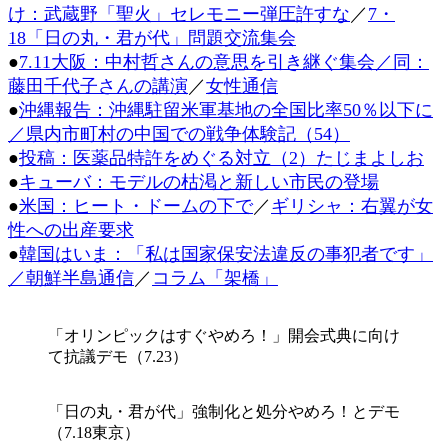
け：武蔵野「聖火」セレモニー弾圧許すな
／
7・
時
:
18「日の丸・君が代」問題交流集会
●
7.11大阪：中村哲さんの意思を引き継ぐ集会／同：
藤田千代子さんの講演
／
女性通信
●
沖縄報告：沖縄駐留米軍基地の全国比率50％以下に
／県内市町村の中国での戦争体験記（54）
●
投稿：医薬品特許をめぐる対立（2）たじまよしお
●
キューバ：モデルの枯渇と新しい市民の登場
●
米国：ヒート・ドームの下で
／
ギリシャ：右翼が女
性への出産要求
●
韓国はいま：「私は国家保安法違反の事犯者です」
／朝鮮半島通信
／
コラム「架橋」
「オリンピックはすぐやめろ！」開会式典に向け
て抗議デモ（7.23）
「日の丸・君が代」強制化と処分やめろ！とデモ
（7.18東京）