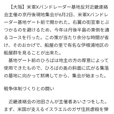
時
【大阪】米軍Xバンドレーダー基地反対近畿連絡
:
会主催の京丹後現地集会が6月2日、米軍Xバンドレ
ーダー基地ゲート前で開かれた。右翼の街宣車とぶ
つかるのを避けるため、今年は丹後半島の東側を通
るコースを行った。この策が当たり余分な時間が省
け、そのおかげで、船屋の里で有名な伊根浦地区の
船屋群を見ることが出来た。
基地ゲート前のひろばは地主の方の厚意によって
使用できたもので、ひろばの奥の斜面に広がる集落
の墓地に向かって黙祷してから、集会が始まった。
戦争体制づくりとの闘い
近畿連絡会の池田さんが主催者あいさつをした。
まず、米国が支えるイスラエルのガザ住民虐殺を弾