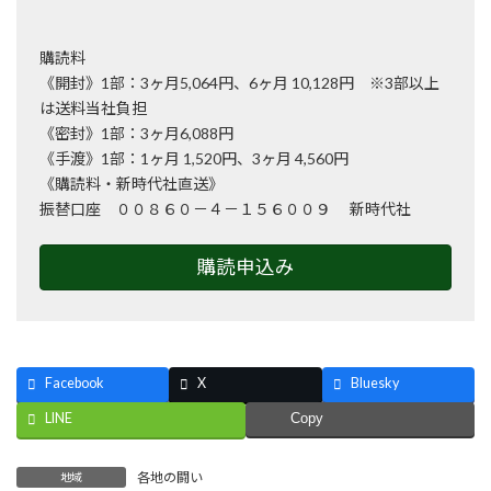
購読料
《開封》1部：3ヶ月5,064円、6ヶ月 10,128円 ※3部以上
は送料当社負担
《密封》1部：3ヶ月6,088円
《手渡》1部：1ヶ月 1,520円、3ヶ月 4,560円
《購読料・新時代社直送》
振替口座 ００８６０－４－１５６００９ 新時代社
購読申込み
Facebook
X
Bluesky
LINE
Copy
各地の闘い
地域