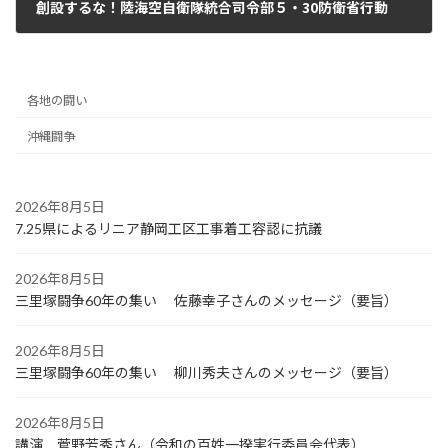
創設するな！陸海空自衛隊統合司令部５・30防衛省行動
2024年6月12日
各地の闘い
沖縄闘争
2026年8月5日
7.25県によるリニア静岡工区工事着工容認に抗議
2026年8月5日
三里塚闘争60年の集い 佐藤幸子さんのメッセージ（要旨）
2026年8月5日
三里塚闘争60年の集い 柳川秀夫さんのメッセージ（要旨）
2026年8月5日
講演 菅野芳秀さん（令和の百姓一揆実行委員会代表）