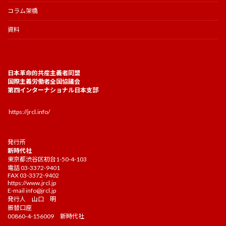
コラム架橋
資料
日本革命的共産主義者同盟
国際主義労働者全国協議会
第四インターナショナル日本支部
https://jrcl.info/
発行所
新時代社
東京都渋谷区初台1-50-4-103
電話 03-3372-9401
FAX 03-3372-9402
https://www.jrcl.jp
E-mail
info@jrcl.jp
発行人 山口 明
振替口座
00860-4-156009 新時代社