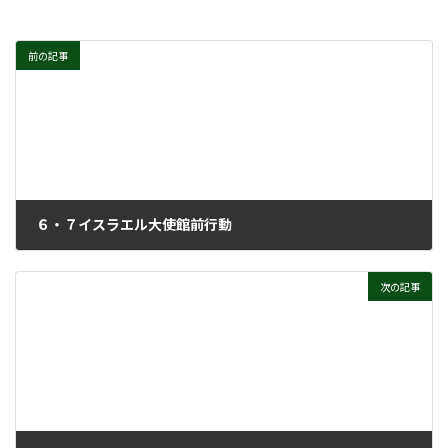
前の記事
６・７イスラエル大使館前行動
2024年6月12日
次の記事