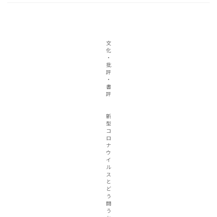
文
化
・
批
評
・
書
評
新
型
コ
ロ
ナ
ウ
イ
ル
ス
と
ど
う
闘
う