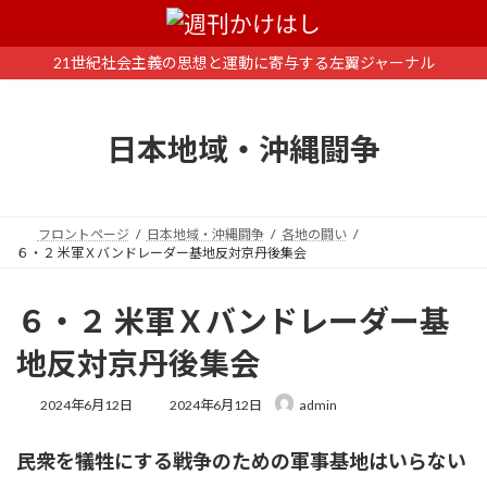
コ
ナ
ン
ビ
テ
ゲ
21世紀社会主義の思想と運動に寄与する左翼ジャーナル
ン
ー
ツ
シ
へ
ョ
日本地域・沖縄闘争
ス
ン
キ
に
ッ
移
プ
動
フロントページ
日本地域・沖縄闘争
各地の闘い
６・２ 米軍Ｘバンドレーダー基地反対京丹後集会
６・２ 米軍Ｘバンドレーダー基
地反対京丹後集会
最
2024年6月12日
2024年6月12日
admin
終
更
民衆を犠牲にする戦争のための軍事基地はいらない
新
日