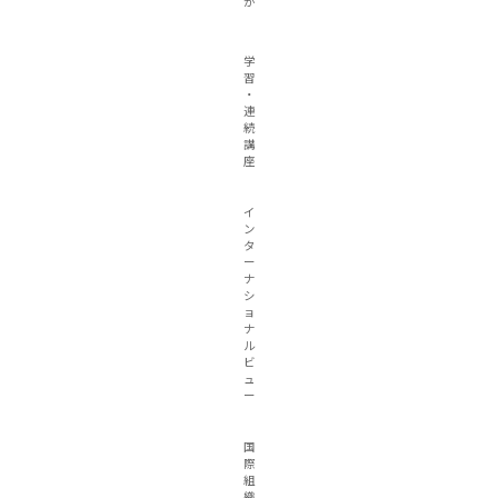
か
学
習
・
連
続
講
座
イ
ン
タ
ー
ナ
シ
ョ
ナ
ル
ビ
ュ
ー
国
際
組
織