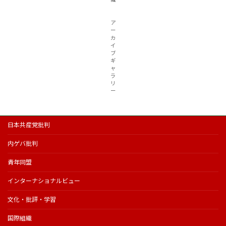
ア
ー
カ
イ
ブ
ギ
ャ
ラ
リ
ー
日本共産党批判
内ゲバ批判
青年同盟
インターナショナルビュー
文化・批評・学習
国際組織