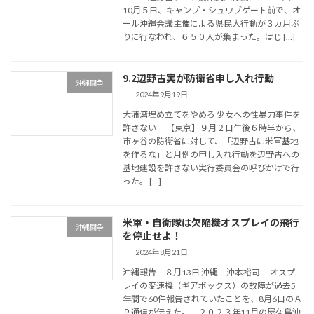
10月５日、キャンプ・シュワブゲート前で、オ
ール沖縄会議主催による県民大行動が３カ月ぶ
りに行なわれ、６５０人が集まった。はじ […]
9.2辺野古実が防衛省申し入れ行動
沖縄闘争
2024年9月19日
大浦湾埋め立てをやめろ 少女への性暴力事件を
許さない 【東京】９月２日午後６時半から、
市ヶ谷の防衛省に対して、「辺野古に米軍基地
を作るな」と月例の申し入れ行動を辺野古への
基地建設を許さない実行委員会の呼びかけで行
った。 […]
米軍・自衛隊は欠陥機オスプレイの飛行
沖縄闘争
を停止せよ！
2024年8月21日
沖縄報告 ８月13日 沖縄 沖本裕司 オスプ
レイの変速機（ギアボックス）の故障が過去5
年間で60件報告されていたことを、8月6日のＡ
Ｐ通信が伝えた。 ２０２３年11月の屋久島沖