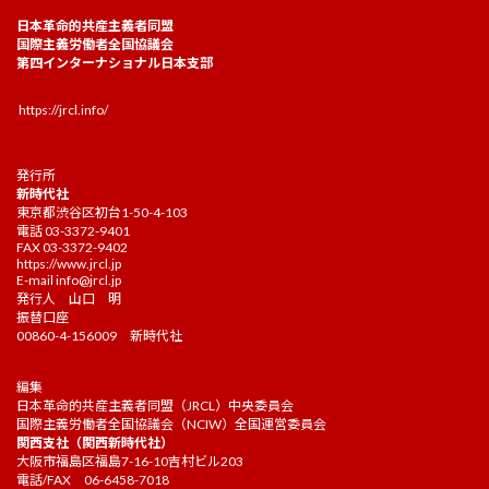
日本革命的共産主義者同盟
国際主義労働者全国協議会
第四インターナショナル日本支部
https://jrcl.info/
発行所
新時代社
東京都渋谷区初台1-50-4-103
電話 03-3372-9401
FAX 03-3372-9402
https://www.jrcl.jp
E-mail
info@jrcl.jp
発行人 山口 明
振替口座
00860-4-156009 新時代社
編集
日本革命的共産主義者同盟（JRCL）中央委員会
国際主義労働者全国協議会（NCIW）全国運営委員会
関西支社（関西新時代社）
大阪市福島区福島7-16-10吉村ビル203
電話/FAX 06-6458-7018