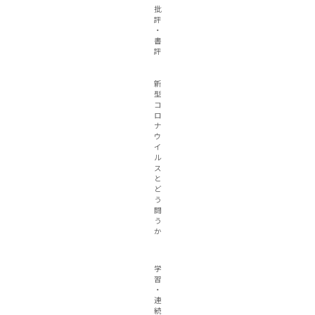
批
評
・
書
評
新
型
コ
ロ
ナ
ウ
イ
ル
ス
と
ど
う
闘
う
か
学
習
・
連
続