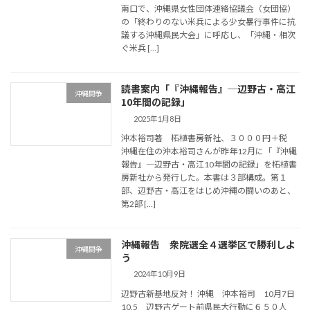
南口で、沖縄県女性団体連絡協議会（女団協）
の「終わりのない米兵による少女暴行事件に抗
議する沖縄県民大会」に呼応し、「沖縄・相次
ぐ米兵 […]
読書案内「『沖縄報告』─辺野古・高江
沖縄闘争
10年間の記録」
2025年1月8日
沖本裕司著 柘植書房新社、３０００円＋税
沖縄在住の沖本裕司さんが昨年12月に「『沖縄
報告』―辺野古・高江10年間の記録」を柘植書
房新社から発行した。本書は３部構成。第１
部、辺野古・高江をはじめ沖縄の闘いのあと、
第2部 […]
沖縄報告 衆院選全４選挙区で勝利しよ
沖縄闘争
う
2024年10月9日
辺野古新基地反対！ 沖縄 沖本裕司 10月7日
10.5 辺野古ゲート前県民大行動に６５０人