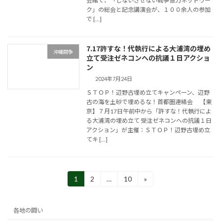
会館で、「しないさせない戦争協力ネットワー
ク」の総会と記念講演会が、１００余人の参加
で […]
7.17許すな！代執行による大浦湾の埋め
沖縄闘争
立て受注ゼネコンへの抗議１日アクショ
ン
2024年7月24日
ＳＴＯＰ！辺野古埋め立てキャンペーン、辺野
古の海を土砂で埋めるな！首都圏連絡会 【東
京】７月17日午前中から「許すな！代執行によ
る大浦湾の埋め立て 受注ゼネコンへの抗議１日
アクション」が主催：ＳＴＯＰ！辺野古埋め立
てキ […]
投
1
2
…
10
»
固
固
固
定
定
定
稿
ペ
ペ
ペ
の
ー
ー
ー
各地の闘い
ジ
ジ
ジ