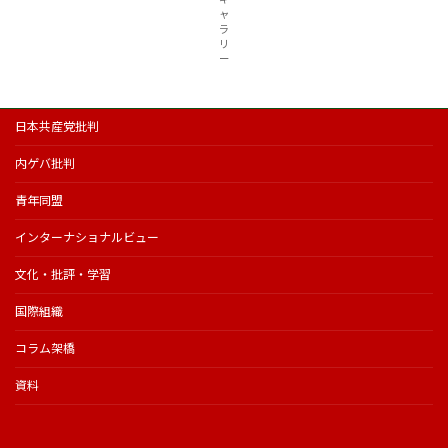
ャ
ラ
リ
ー
日本共産党批判
内ゲバ批判
青年同盟
インターナショナルビュー
文化・批評・学習
国際組織
コラム架橋
資料