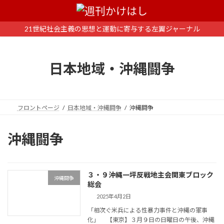
コ
ナ
ン
ビ
テ
ゲ
21世紀社会主義の思想と運動に寄与する左翼ジャーナル
ン
ー
ツ
シ
へ
ョ
日本地域・沖縄闘争
ス
ン
キ
に
ッ
移
プ
動
フロントページ
日本地域・沖縄闘争
沖縄闘争
沖縄闘争
３・９沖縄一坪反戦地主会関東ブロック
沖縄闘争
総会
2025年4月2日
「相次ぐ米兵による性暴力事件と沖縄の軍事
化」 【東京】３月９日の日曜日の午後、沖縄