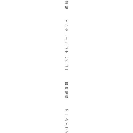
講
座
イ
ン
タ
ー
ナ
シ
ョ
ナ
ル
ビ
ュ
ー
国
際
組
織
ア
ー
カ
イ
ブ
ギ