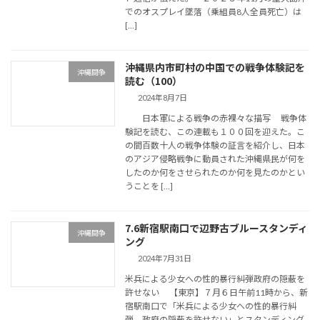
でのオスプレイ墜落（乗組員8人全員死亡）は
[…]
沖縄県内市町村の中国での戦争体験記を
沖縄闘争
読む（100）
2024年8月7日
日本軍による戦争の赤裸々な描写 戦争体
験記を読む、この連載も１００回を迎えた。こ
の間百数十人の戦争体験の証言を紹介し、日本
のアジア侵略戦争に動員された沖縄県民が何を
したのか何をさせられたのか何を見たのかとい
うことを […]
7.6新宿駅南口で辺野古ブルースタンディ
沖縄闘争
ング
2024年7月31日
米兵による少女への性的暴行糾弾政府の隠蔽を
許せない 【東京】７月６日午前11時から、新
宿駅南口で「米兵による少女への性的暴行糾
弾 政府の隠蔽を許せない」とスタンディング