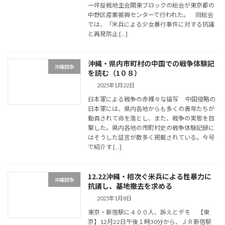
一坪反戦地主会関東ブロックの総会が東京都の
中野区産業振興センターで行われた。 同総会
では、「米兵による少女暴行事件に対する抗議
と再発防止 […]
沖縄・県内市町村の中国での戦争体験記
沖縄闘争
を読む（1０８）
2025年1月22日
日本軍による戦争の赤裸々な描写 中国侵略の
日本軍には、県内各地からも多くの青年たちが
動員されて命を落とし、また、戦争の実態を目
撃した。県内各地の市町村史の戦争体験記録に
はそうした証言が数多く掲載されている。今号
で紹介す […]
12.22沖縄・相次ぐ米兵による性暴力に
沖縄闘争
抗議し、基地撤去を求める
2025年1月8日
東京・新宿駅に４００人、訴えとデモ 【東
京】12月22日午後１時30分から、ＪＲ新宿駅