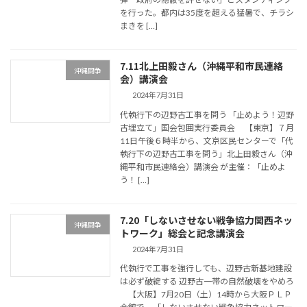
を行った。都内は35度を超える猛暑で、チラシ
まきを […]
7.11北上田毅さん（沖縄平和市民連絡
沖縄闘争
会）講演会
2024年7月31日
代執行下の辺野古工事を問う 「止めよう！辺野
古埋立て」国会包囲実行委員会 【東京】７月
11日午後６時半から、文京区民センターで「代
執行下の辺野古工事を問う」北上田毅さん（沖
縄平和市民連絡会）講演会 が主催：「止めよ
う！ […]
7.20「しないさせない戦争協力関西ネッ
沖縄闘争
トワーク」総会と記念講演会
2024年7月31日
代執行で工事を強行しても、辺野古新基地建設
は必ず破綻する 辺野古一帯の自然破壊をやめろ
【大阪】7月20日（土）14時から大阪ＰＬＰ