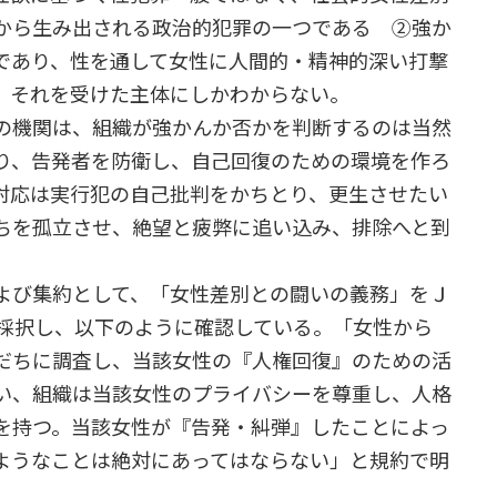
から生み出される政治的犯罪の一つである ②強か
であり、性を通して女性に人間的・精神的深い打撃
、それを受けた主体にしかわからない。
の機関は、組織が強かんか否かを判断するのは当然
り、告発者を防衛し、自己回復のための環境を作ろ
対応は実行犯の自己批判をかちとり、更生させたい
ちを孤立させ、絶望と疲弊に追い込み、排除へと到
よび集約として、「女性差別との闘いの義務」をＪ
で採択し、以下のように確認している。「女性から
だちに調査し、当該女性の『人権回復』のための活
い、組織は当該女性のプライバシーを尊重し、人格
を持つ。当該女性が『告発・糾弾』したことによっ
ようなことは絶対にあってはならない」と規約で明