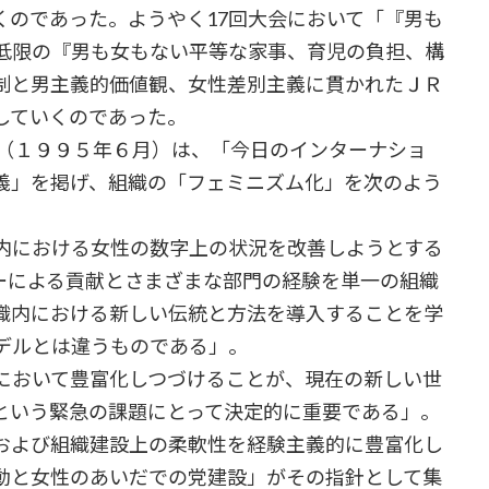
くのであった。ようやく17回大会において「『男も
低限の『男も女もない平等な家事、育児の負担、構
制と男主義的価値観、女性差別主義に貫かれたＪＲ
していくのであった。
会（１９９５年６月）は、「今日のインターナショ
義」を掲げ、組織の「フェミニズム化」を次のよう
内における女性の数字上の状況を改善しようとする
ーによる貢献とさまざまな部門の経験を単一の組織
織内における新しい伝統と方法を導入することを学
デルとは違うものである」。
において豊富化しつづけることが、現在の新しい世
という緊急の課題にとって決定的に重要である」。
および組織建設上の柔軟性を経験主義的に豊富化し
動と女性のあいだでの党建設」がその指針として集