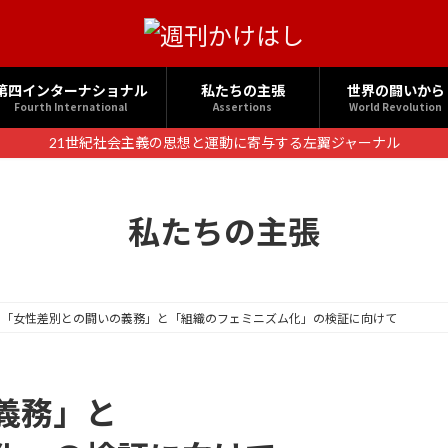
第四インターナショナル
私たちの主張
世界の闘いから
Fourth International
Assertions
World Revolution
21世紀社会主義の思想と運動に寄与する左翼ジャーナル
私たちの主張
「女性差別との闘いの義務」と「組織のフェミニズム化」の検証に向けて
義務」と