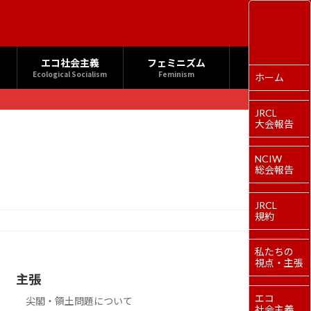
エコ社会主義
フェミニズム
Ecological Socialism
Feminism
ホーム
JRCL
大会報告
NCIW
総会報告
JRCL
規約
私たちの
視点・主張
主張
エコ
尖閣・領土問題について
社会主義