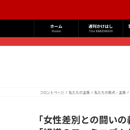
コ
ナ
ン
ビ
テ
ゲ
ン
ー
ホーム
週刊かけはし
ツ
シ
Home
The KAKEHASHI
へ
ョ
ス
ン
キ
に
ッ
移
プ
動
フロントページ
私たちの主張
私たちの視点・主張
「女性差別との闘いの