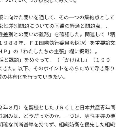
についていくつか点検してみたい。
に向けた闘いを通して、その一つの集約点として
内女性差別問題についての同盟の経過と問題点」、
性差別との闘いの義務」を確認した。関連して「積
１９８８年、ＦＩ国際執行委員会採択）を重要論文
ＨＰ」の「わたしたちの主張」欄に掲載）。
括と課題」をめぐって」（「かけはし」（１９９
てきた。以下、そのポイントをあらためて浮き彫り
提の共有化を行っていきたい。
２年８月）を契機としたＪＲＣＬと日本共産青年同
り組みは、どうだったのか。一つは、男性主導の機
明確な判断基準を持てず、組織防衛を優先した組織