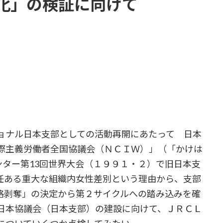
化」の検証に向けて
ョナル日本支部としての活動再開にあたって 日本
際主義労働者全国協議会（ＮＣＩＷ）」（「かけは
ンター第13回世界大会（１９９１・２）で旧日本支
任ある重大な組織内女性差別という理由から、支部
格剥奪」の決定から第２サイクルへの踏み込みを確
日本協議会（日本支部）の建設に向けて、ＪＲＣＬ