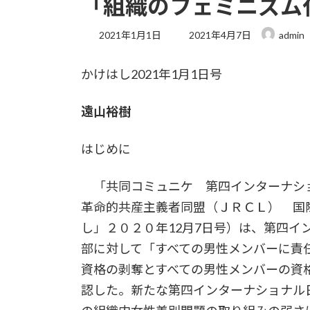
「組織のフェミニズム
最
2021年1月1日
2021年4月7日
admin
終
更
かけはし2021年1月1日号
新
日
時
遠山裕樹
:
はじめに
「共同コミュニケ 第四インターナシ
革命的共産主義者同盟（ＪＲＣＬ） 国
し」２０２０年12月7日号）は、第四イ
部に対して「すべての男性メンバーに責
資格の剥奪とすべての男性メンバーの資
認した。新たな第四インターナショナル