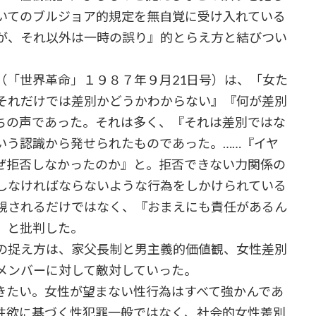
いてのブルジョア的規定を無自覚に受け入れている
が、それ以外は一時の誤り』的とらえ方と結びつい
（「世界革命」１９８７年９月21日号）は、「女た
それだけでは差別かどうかわからない』『何が差別
ちの声であった。それは多く、『それは差別ではな
いう認識から発せられたものであった。……『イヤ
ぜ拒否しなかったのか』と。拒否できない力関係の
しなければならないような行為をしかけられている
視されるだけではなく、『おまえにも責任があるん
」と批判した。
の捉え方は、家父長制と男主義的価値観、女性差別
メンバーに対して敵対していった。
きたい。女性が望まない性行為はすべて強かんであ
性欲に基づく性犯罪一般ではなく、社会的女性差別