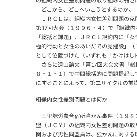
の組織内女性差別問題の取り組みの弱さ
どこから、どこへいこうとするのか。
ＪＲＣＬは、組織内女性差別問題の克服
第17回大会（１９９６・４）で「組織
「総括と課題」、ＪＲＣＬ規約内に「女
極的行動と女性のあいだでの党建設」（
として位置づけた（いずれも「かけはし
さらに遠山論文「第17回大会文書「総
８・１・１）で中間総括的に問題提起し
にすることによって、第二サイクルの前
組織内女性差別問題とは何か
三里塚労農合宿所強かん事件（１９８
盟（ＪＣＹ）の組織内女性差別問題の取
関および男性同盟員は、強かんに対する