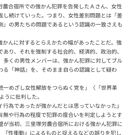
労農合宿所での強かん犯罪を告発したＡさん、女性
返し続けていった。つまり、女性差別問題とは「差
側」の男たちの問題であるという認識の一致さえも
強かんに対するとらえかたの幅があったことだ。強
であり、それを強制する社会的、経済的、政治的、
、多くの男性メンバーは、強かん犯罪に対してブル
わる「神話」を、そのまま自らの認識として疑わ
統一めざし女性解放をつらぬく党を」〈「世界革
のように批判した。
イ行為であったが強かんだとは思っていなかった』
有無や行為の程度で犯罪の度合いを判定しようとす
盟が当初、三里塚労農合宿所における強かん犯罪に
、『性衝動』によるものと捉えるなどの誤りを犯し