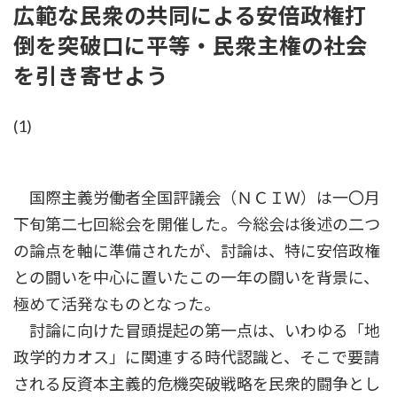
広範な民衆の共同による安倍政権打
新
日
倒を突破口に平等・民衆主権の社会
時
:
を引き寄せよう
(1)
国際主義労働者全国評議会（ＮＣＩＷ）は一〇月
下旬第二七回総会を開催した。今総会は後述の二つ
の論点を軸に準備されたが、討論は、特に安倍政権
との闘いを中心に置いたこの一年の闘いを背景に、
極めて活発なものとなった。
討論に向けた冒頭提起の第一点は、いわゆる「地
政学的カオス」に関連する時代認識と、そこで要請
される反資本主義的危機突破戦略を民衆的闘争とし