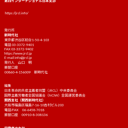
第四インターナショナル日本支部
https://jrcl.info/
発行所
新時代社
東京都渋谷区初台1-50-4-103
電話 03-3372-9401
FAX 03-3372-9402
https://www.jrcl.jp
E-mail
info@jrcl.jp
発行人 山口 明
振替口座
00860-4-156009 新時代社
編集
日本革命的共産主義者同盟（JRCL）中央委員会
国際主義労働者全国協議会（NCIW）全国運営委員会
関西支社（関西新時代社）
大阪市福島区福島7-16-10吉村ビル203
電話/FAX 06-6458-7018
振替口座 00910-8-308136