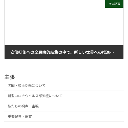
次の記事
安倍打倒への全民衆的結集の中で、新しい世界への推進力形成めざそう
2016年11月21日
主張
尖閣・領土問題について
新型コロナウイルス感染症について
私たちの視点・主張
重要記事・論文