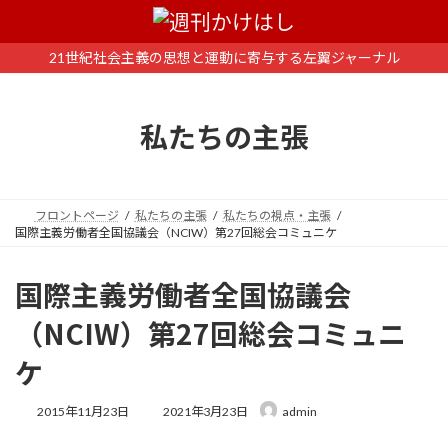
コ
ナ
ン
ビ
テ
ゲ
21世紀社会主義の思想と運動に寄与する左翼ジャーナル
ン
ー
ツ
シ
へ
ョ
私たちの主張
ス
ン
キ
に
ッ
移
プ
動
フロントページ
私たちの主張
私たちの視点・主張
国際主義労働者全国協議会（NCIW）第27回総会コミュニケ
国際主義労働者全国協議会
（NCIW）第27回総会コミュニ
ケ
最
2015年11月23日
2021年3月23日
admin
終
更