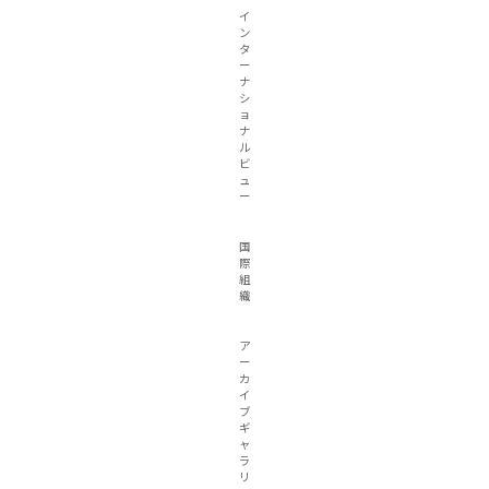
イ
ン
タ
ー
ナ
シ
ョ
ナ
ル
ビ
ュ
ー
国
際
組
織
ア
ー
カ
イ
ブ
ギ
ャ
ラ
リ