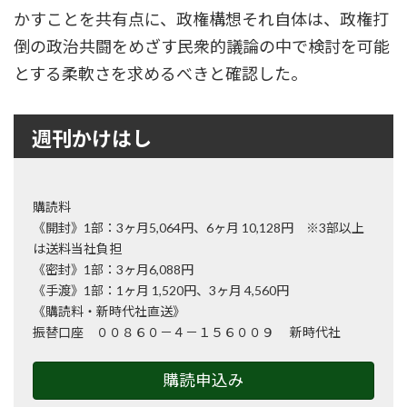
かすことを共有点に、政権構想それ自体は、政権打
倒の政治共闘をめざす民衆的議論の中で検討を可能
とする柔軟さを求めるべきと確認した。
週刊かけはし
購読料
《開封》1部：3ヶ月5,064円、6ヶ月 10,128円 ※3部以上
は送料当社負担
《密封》1部：3ヶ月6,088円
《手渡》1部：1ヶ月 1,520円、3ヶ月 4,560円
《購読料・新時代社直送》
振替口座 ００８６０－４－１５６００９ 新時代社
購読申込み