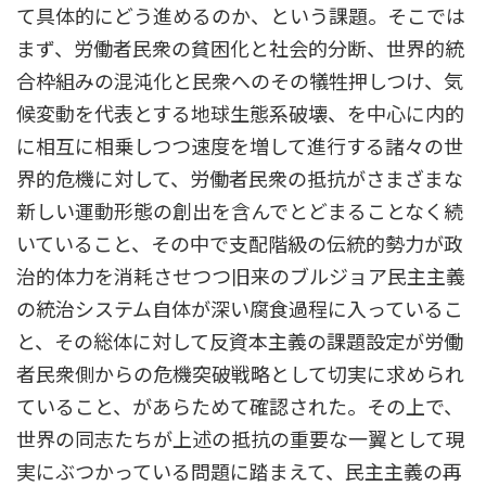
て具体的にどう進めるのか、という課題。そこでは
まず、労働者民衆の貧困化と社会的分断、世界的統
合枠組みの混沌化と民衆へのその犠牲押しつけ、気
候変動を代表とする地球生態系破壊、を中心に内的
に相互に相乗しつつ速度を増して進行する諸々の世
界的危機に対して、労働者民衆の抵抗がさまざまな
新しい運動形態の創出を含んでとどまることなく続
いていること、その中で支配階級の伝統的勢力が政
治的体力を消耗させつつ旧来のブルジョア民主主義
の統治システム自体が深い腐食過程に入っているこ
と、その総体に対して反資本主義の課題設定が労働
者民衆側からの危機突破戦略として切実に求められ
ていること、があらためて確認された。その上で、
世界の同志たちが上述の抵抗の重要な一翼として現
実にぶつかっている問題に踏まえて、民主主義の再