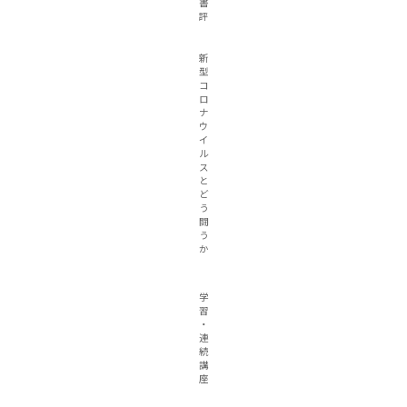
書
評
新
型
コ
ロ
ナ
ウ
イ
ル
ス
と
ど
う
闘
う
か
学
習
・
連
続
講
座