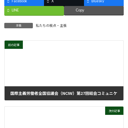
Facebook
X
Bluesky
LINE
Copy
私たちの視点・主張
主張
前の記事
国際主義労働者全国協議会（NCIW）第27回総会コミュニケ
2015年11月23日
次の記事