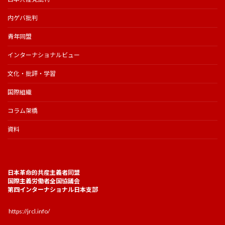
内ゲバ批判
青年同盟
インターナショナルビュー
文化・批評・学習
国際組織
コラム架橋
資料
日本革命的共産主義者同盟
国際主義労働者全国協議会
第四インターナショナル日本支部
https://jrcl.info/