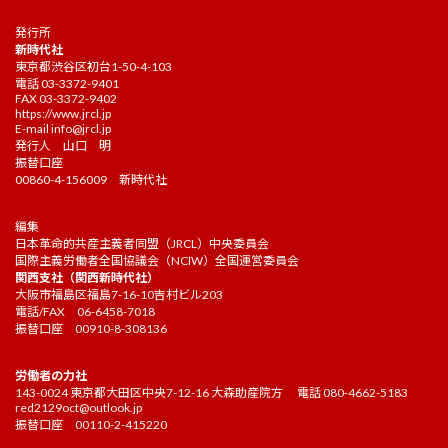
発行所
新時代社
東京都渋谷区初台1-50-4-103
電話 03-3372-9401
FAX 03-3372-9402
https://www.jrcl.jp
E-mail
info@jrcl.jp
発行人 山口 明
振替口座
00860-4-156009 新時代社
編集
日本革命的共産主義者同盟（JRCL）中央委員会
国際主義労働者全国協議会（NCIW）全国運営委員会
関西支社（関西新時代社）
大阪市福島区福島7-16-10吉村ビル203
電話/FAX 06-6458-7018
振替口座 00910-8-308136
労働者の力社
143-0024 東京都大田区中央7-12-16 大森助産院方 電話 080-4662-5183
red2129oct@outlook.jp
振替口座 00110-2-415220