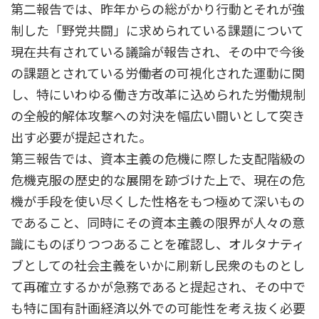
第二報告では、昨年からの総がかり行動とそれが強
制した「野党共闘」に求められている課題について
現在共有されている議論が報告され、その中で今後
の課題とされている労働者の可視化された運動に関
し、特にいわゆる働き方改革に込められた労働規制
の全般的解体攻撃への対決を幅広い闘いとして突き
出す必要が提起された。
第三報告では、資本主義の危機に際した支配階級の
危機克服の歴史的な展開を跡づけた上で、現在の危
機が手段を使い尽くした性格をもつ極めて深いもの
であること、同時にその資本主義の限界が人々の意
識にものぼりつつあることを確認し、オルタナティ
ブとしての社会主義をいかに刷新し民衆のものとし
て再確立するかが急務であると提起され、その中で
も特に国有計画経済以外での可能性を考え抜く必要