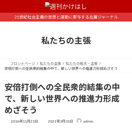
コ
ナ
ン
ビ
テ
ゲ
21世紀社会主義の思想と運動に寄与する左翼ジャーナル
ン
ー
ツ
シ
へ
ョ
私たちの主張
ス
ン
キ
に
ッ
移
プ
動
フロントページ
私たちの主張
私たちの視点・主張
安倍打倒への全民衆的結集の中で、新しい世界への推進力形成めざそう
安倍打倒への全民衆的結集の中
で、新しい世界への推進力形成
めざそう
最
2016年11月21日
2021年3月31日
admin
終
更