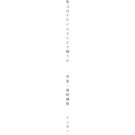
型
コ
ロ
ナ
ウ
イ
ル
ス
と
ど
う
闘
う
か
学
習
・
連
続
講
座
イ
ン
タ
ー