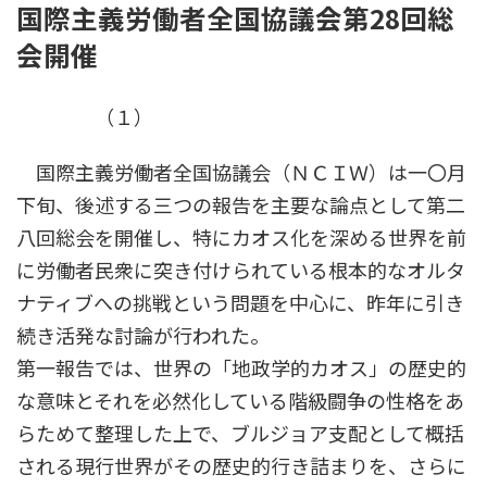
国際主義労働者全国協議会第28回総
新
日
会開催
時
:
（１）
国際主義労働者全国協議会（ＮＣＩＷ）は一〇月
下旬、後述する三つの報告を主要な論点として第二
八回総会を開催し、特にカオス化を深める世界を前
に労働者民衆に突き付けられている根本的なオルタ
ナティブへの挑戦という問題を中心に、昨年に引き
続き活発な討論が行われた。
第一報告では、世界の「地政学的カオス」の歴史的
な意味とそれを必然化している階級闘争の性格をあ
らためて整理した上で、ブルジョア支配として概括
される現行世界がその歴史的行き詰まりを、さらに