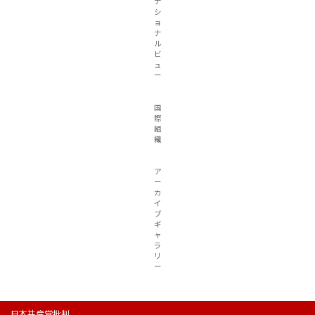
ナ
シ
ョ
ナ
ル
ビ
ュ
ー
国
際
組
織
ア
ー
カ
イ
ブ
ギ
ャ
ラ
リ
ー
日本共産党批判