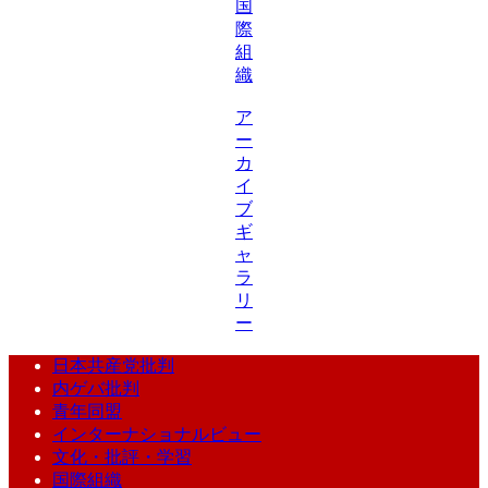
国
際
組
織
ア
ー
カ
イ
ブ
ギ
ャ
ラ
リ
ー
日本共産党批判
内ゲバ批判
青年同盟
インターナショナルビュー
文化・批評・学習
国際組織