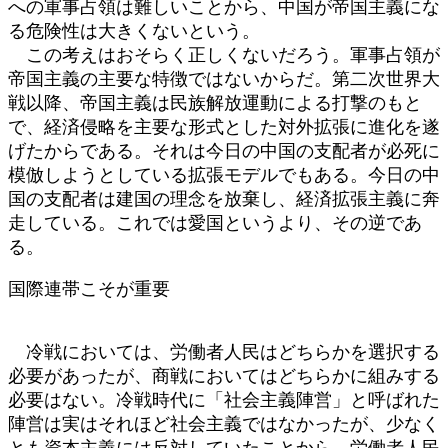
への軍事占領は難しいことから、中国が帝国主義にな
る危険性は大きくないという。
この考えはおそらく正しくないだろう。軍事占領が
帝国主義の主要な特徴ではないからだ。第二次世界大
戦以降、帝国主義は民族解放運動による打撃のもと
で、経済侵略を主要な形式とした対外拡張に進化を遂
げたからである。それは今日の中国の支配者が必死に
模倣しようとしている拡張モデルでもある。今日の中
国の支配者は建国の理念を放棄し、経済拡張主義に奔
走している。これでは愛国というより、その逆であ
る。
国際連帯こそが重要
冷戦においては、労働者人民はどちらかを選択する
必要があったが、商戦においてはどちらかに組みする
必要はない。冷戦時代に「社会主義陣営」と呼ばれた
陣営は実はそれほど社会主義ではなかったが、少なく
とも資本主義には反対していたことから、労働者人民