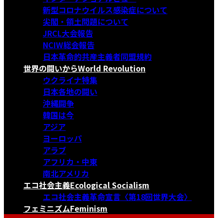
新型コロナウイルス感染症について
尖閣・領土問題について
JRCL大会報告
NCIW総会報告
日本革命的共産主義者同盟規約
世界の闘いから
World Revolution
ウクライナ特集
日本各地の闘い
沖縄闘争
韓国は今
アジア
ヨーロッパ
アラブ
アフリカ・中東
南北アメリカ
エコ社会主義
Ecological Socialism
エコ社会主義革命宣言〈第18回世界大会〉
フェミニズム
Feminism