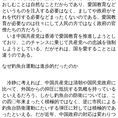
おしむことは自然なことだからであり、愛国教育など
というものを注入する必要はなく、ましてや政府がそ
れを代行する必要などまったくないのである。愛国教
育が必要なのは往々にして人民の方ではなく政府の官
僚たちの方だろう。
いま中国共産党は香港で愛国教育を推進しようとし
ており、このチャンスに乗じて共産党への忠誠を強制
しようとしている。だがそれは、国を愛することとは
違うのである。
なぜ釣魚台運動は進歩的だったのか
冷静に考えれば、中国共産党は清朝や国民党政府に
比べて、外国からの抑圧に抵抗する気概を持っている
といえるだろう。しかし釣魚台の防衛については、こ
の四〇年来まったく積極的ではなく、逆に市民による
釣魚台防衛運動にたいする弾圧に対しては積極的であ
ったといえる。だが近年、中国政府の対応は変わりつ