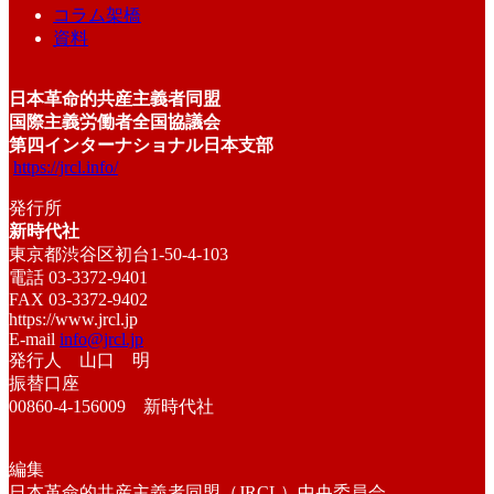
コラム架橋
資料
日本革命的共産主義者同盟
国際主義労働者全国協議会
第四インターナショナル日本支部
https://jrcl.info/
発行所
新時代社
東京都渋谷区初台1-50-4-103
電話 03-3372-9401
FAX 03-3372-9402
https://www.jrcl.jp
E-mail
info@jrcl.jp
発行人 山口 明
振替口座
00860-4-156009 新時代社
編集
日本革命的共産主義者同盟（JRCL）中央委員会