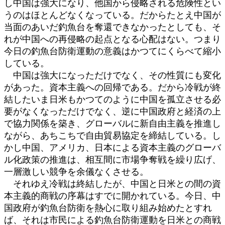
し中国は強大になり、他国から侵略される危険性とい
うのはほとんどなくなっている。だからたとえ中国が
当面のあいだ釣魚台を奪還できなかったとしても、そ
れが中国への再侵略の起点となる心配はない。つまり
今日の釣魚台防衛運動の意義はかつてにくらべて縮小
している。
中国は強大になっただけでなく、その性質にも変化
があった。資本主義への回帰である。だから冷戦が終
結したいま日米もかつてのように中国を孤立させる必
要がなくなっただけでなく、逆に中国政府と経済の上
で協力関係を築き、グローバルに新自由主義を推進し
ながら、あちこちで自由貿易協定を締結している。し
かし中国、アメリカ、日本による資本主義のグローバ
ル化政策の推進は、相互間に市場争奪戦を繰り広げ、
一層激しい競争を余儀なくさせる。
それゆえ冷戦は終結したが、中国と日米との間の資
本主義的商戦の序幕はすでに開かれている。今日、中
国政府が釣魚台防衛を熱心に取り組み始めたとすれ
ば、それは市民による釣魚台防衛運動を日米との商戦