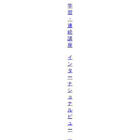
学
習
・
連
続
講
座
イ
ン
タ
ー
ナ
シ
ョ
ナ
ル
ビ
ュ
ー