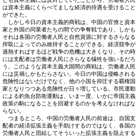
は資本主義にくらべてましな経済的待遇を受けること
ができた。
しかし今日の資本主義的商戦は、中国の官僚と資本
家と外国の同業者たちの間での争奪戦であり、しかも
それは各国の労働者人民と自然資源に対するさらなる
搾取によってのみ維持することができる。経済競争が
過熱すればするほど戦争の危機は大きくなり、その時
には支配者は労働者人民にさらなる犠牲を強いるだろ
う。このような資本主義大国間の商戦は、労働者人民
には災禍しかもたらさない。今日の中国は侵略される
危険性はないだけでなく、他の小国を抑圧する覇権国
家となりつつある危険性が日々増している。市民運動
による釣魚台防衛運動は、いま一度、いかに帝国主義
政策の駒になることを回避するのかを考えなければな
らない。
つまるところ、中国の労働者人民の前途は、自国支
配者の経済拡張主義を手助けするのではなく、各国の
労働者人民と団結してそういった拡張主義を阻止する