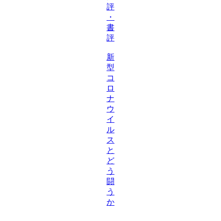
評
・
書
評
新
型
コ
ロ
ナ
ウ
イ
ル
ス
と
ど
う
闘
う
か