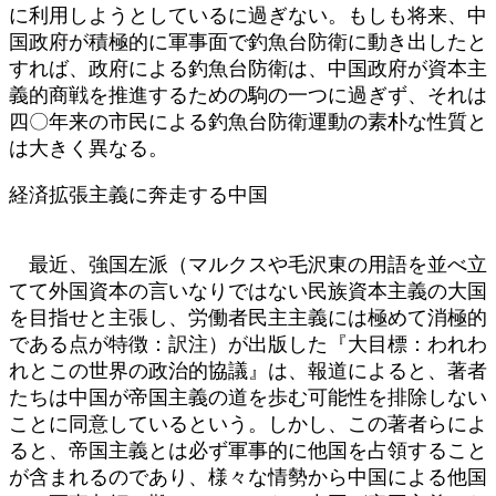
に利用しようとしているに過ぎない。もしも将来、中
国政府が積極的に軍事面で釣魚台防衛に動き出したと
すれば、政府による釣魚台防衛は、中国政府が資本主
義的商戦を推進するための駒の一つに過ぎず、それは
四〇年来の市民による釣魚台防衛運動の素朴な性質と
は大きく異なる。
経済拡張主義に奔走する中国
最近、強国左派（マルクスや毛沢東の用語を並べ立
てて外国資本の言いなりではない民族資本主義の大国
を目指せと主張し、労働者民主主義には極めて消極的
である点が特徴：訳注）が出版した『大目標：われわ
れとこの世界の政治的協議』は、報道によると、著者
たちは中国が帝国主義の道を歩む可能性を排除しない
ことに同意しているという。しかし、この著者らによ
ると、帝国主義とは必ず軍事的に他国を占領すること
が含まれるのであり、様々な情勢から中国による他国