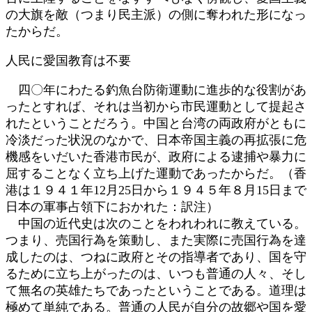
の大旗を敵（つまり民主派）の側に奪われた形になっ
たからだ。
人民に愛国教育は不要
四〇年にわたる釣魚台防衛運動に進歩的な役割があ
ったとすれば、それは当初から市民運動として提起さ
れたということだろう。中国と台湾の両政府がともに
冷淡だった状況のなかで、日本帝国主義の再拡張に危
機感をいだいた香港市民が、政府による逮捕や暴力に
屈することなく立ち上げた運動であったからだ。（香
港は１９４１年12月25日から１９４５年８月15日まで
日本の軍事占領下におかれた：訳注）
中国の近代史は次のことをわれわれに教えている。
つまり、売国行為を策動し、また実際に売国行為を達
成したのは、つねに政府とその指導者であり、国を守
るために立ち上がったのは、いつも普通の人々、そし
て無名の英雄たちであったということである。道理は
極めて単純である。普通の人民が自分の故郷や国を愛