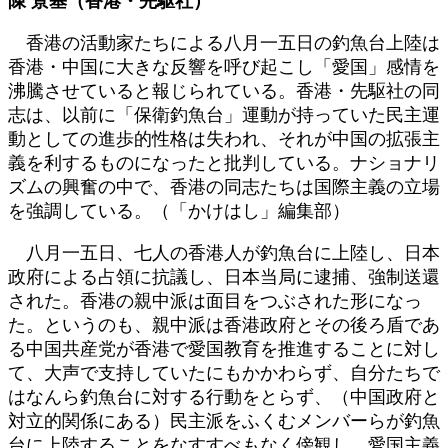
陳 景基（香港・先駆社）
新
日
香港の活動家たちによる八月一五日の釣魚台上陸は
時
香港・中国に大きな反響を呼び起こし「愛国」感情を
:
沸騰させていると報じられている。香港・先駆社の同
志は、以前に「保衛釣魚台」運動が持っていた民主運
動としての進歩的性格は失われ、それが中国の拡張主
義を利するものになったと批判している。ナショナリ
ズムの興奮の中で、香港の同志たちは国際主義の立場
を強調している。（「かけはし」編集部）
八月一五日、七人の香港人が釣魚台に上陸し、日本
政府による占領に抗議し、日本当局に逮捕、強制送還
された。香港の親中派は面目をつぶされた形になっ
た。というのも、親中派は香港政府とその後ろ盾であ
る中国共産党が香港で愛国教育を推進することに対し
て、大声で支持していたにもかかわらず、自分たちで
はなんら釣魚台に対する行動をとらず、（中国政府と
対立的関係にある）民主派をふくむメンバーらが釣魚
台に上陸することをなすすべもなく傍観し、愛国主義