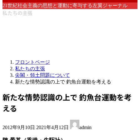
21世紀社会主義の思想と運動に寄与する左翼ジャーナル
私たちの主張
フロントページ
私たちの主張
尖閣・領土問題について
新たな情勢認識の上で 釣魚台運動を考える
新たな情勢認識の上で 釣魚台運動を考
える
最
2012年9月10日
2021年4月12日
admin
終
更