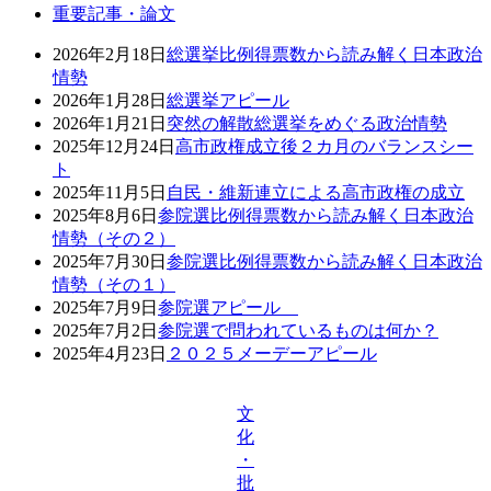
重要記事・論文
2026年2月18日
総選挙比例得票数から読み解く日本政治
情勢
2026年1月28日
総選挙アピール
2026年1月21日
突然の解散総選挙をめぐる政治情勢
2025年12月24日
高市政権成立後２カ月のバランスシー
ト
2025年11月5日
自民・維新連立による高市政権の成立
2025年8月6日
参院選比例得票数から読み解く日本政治
情勢（その２）
2025年7月30日
参院選比例得票数から読み解く日本政治
情勢（その１）
2025年7月9日
参院選アピール
2025年7月2日
参院選で問われているものは何か？
2025年4月23日
２０２５メーデーアピール
文
化
・
批