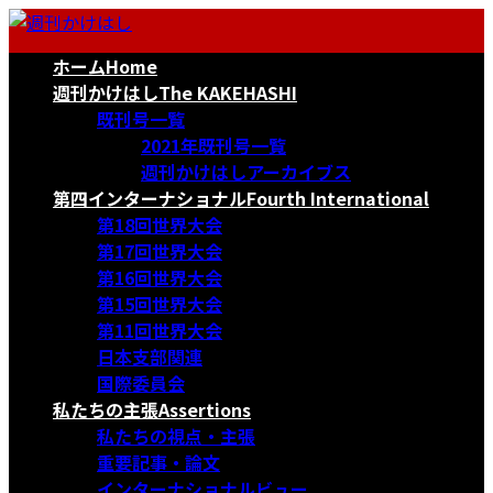
コ
ナ
ン
ビ
ホーム
Home
テ
ゲ
ン
ー
週刊かけはし
The KAKEHASHI
ツ
シ
既刊号一覧
へ
ョ
2021年既刊号一覧
ス
ン
週刊かけはしアーカイブス
キ
に
第四インターナショナル
Fourth International
ッ
移
第18回世界大会
プ
動
第17回世界大会
第16回世界大会
第15回世界大会
第11回世界大会
日本支部関連
国際委員会
私たちの主張
Assertions
私たちの視点・主張
重要記事・論文
インターナショナルビュー