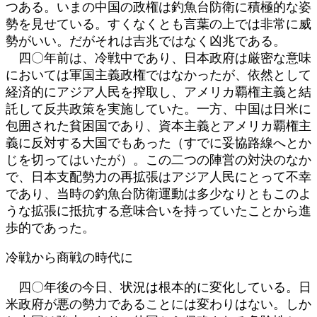
つある。いまの中国の政権は釣魚台防衛に積極的な姿
勢を見せている。すくなくとも言葉の上では非常に威
勢がいい。だがそれは吉兆ではなく凶兆である。
四〇年前は、冷戦中であり、日本政府は厳密な意味
においては軍国主義政権ではなかったが、依然として
経済的にアジア人民を搾取し、アメリカ覇権主義と結
託して反共政策を実施していた。一方、中国は日米に
包囲された貧困国であり、資本主義とアメリカ覇権主
義に反対する大国でもあった（すでに妥協路線へとか
じを切ってはいたが）。この二つの陣営の対決のなか
で、日本支配勢力の再拡張はアジア人民にとって不幸
であり、当時の釣魚台防衛運動は多少なりともこのよ
うな拡張に抵抗する意味合いを持っていたことから進
歩的であった。
冷戦から商戦の時代に
四〇年後の今日、状況は根本的に変化している。日
米政府が悪の勢力であることには変わりはない。しか