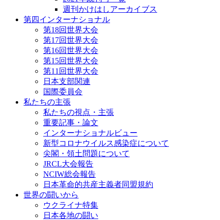
週刊かけはしアーカイブス
第四インターナショナル
第18回世界大会
第17回世界大会
第16回世界大会
第15回世界大会
第11回世界大会
日本支部関連
国際委員会
私たちの主張
私たちの視点・主張
重要記事・論文
インターナショナルビュー
新型コロナウイルス感染症について
尖閣・領土問題について
JRCL大会報告
NCIW総会報告
日本革命的共産主義者同盟規約
世界の闘いから
ウクライナ特集
日本各地の闘い