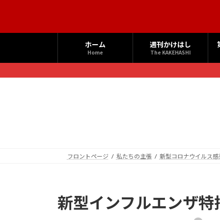
コ
ナ
ン
ビ
テ
ゲ
ン
ー
ホーム
週刊かけはし
ツ
シ
Home
The KAKEHASHI
へ
ョ
ス
ン
キ
に
ッ
移
プ
動
フロントページ
私たちの主張
新型コロナウイルス感
新型インフルエンザ特