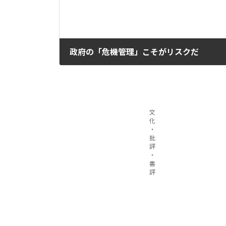
政府の「危機管理」こそがリスクだ
2020年3月16日
文
化
・
批
評
・
書
評