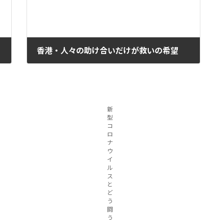
香港・人々の助け合いだけが救いの希望
2020年3月16日
新
型
コ
ロ
ナ
ウ
イ
ル
ス
と
ど
う
闘
う