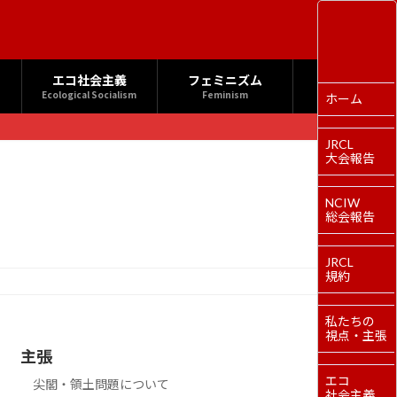
エコ社会主義
フェミニズム
Ecological Socialism
Feminism
ホーム
JRCL
大会報告
NCIW
総会報告
JRCL
規約
私たちの
視点・主張
主張
エコ
尖閣・領土問題について
社会主義