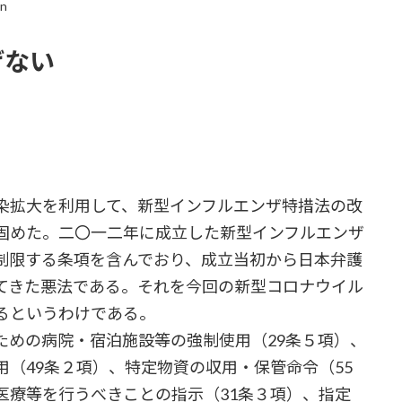
in
げない
染拡大を利用して、新型インフルエンザ特措法の改
固めた。二〇一二年に成立した新型インフルエンザ
制限する条項を含んでおり、成立当初から日本弁護
てきた悪法である。それを今回の新型コロナウイル
るというわけである。
ための病院・宿泊施設等の強制使用（29条５項）、
（49条２項）、特定物資の収用・保管命令（55
医療等を行うべきことの指示（31条３項）、指定