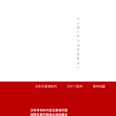
イ
ン
タ
ー
ナ
シ
ョ
ナ
ル
ビ
ュ
ー
日本共産党批判
内ゲバ批判
青年同盟
日本革命的共産主義者同盟
国際主義労働者全国協議会