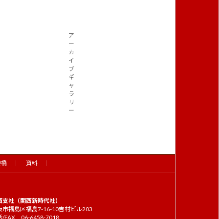
ア
ー
カ
イ
ブ
ギ
ャ
ラ
リ
ー
架橋
資料
西支社（関西新時代社）
市福島区福島7-16-10吉村ビル203
/FAX 06-6458-7018