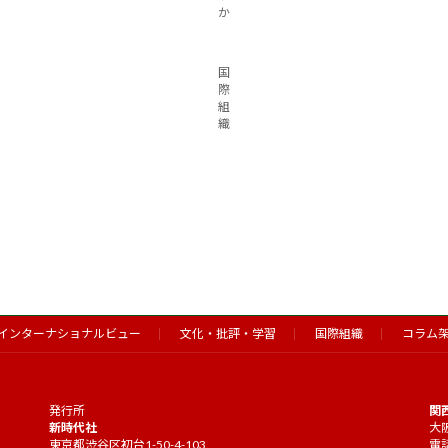
か
国
際
組
織
インターナショナルビュー
文化・批評・学習
国際組織
コラム
発行所
関
新時代社
大阪
東京都渋谷区初台1-50-4-103
電話