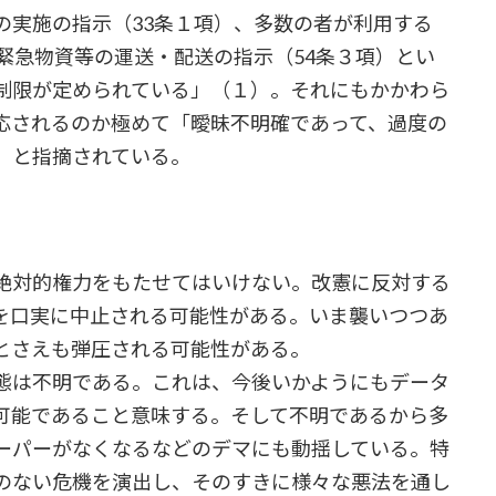
の実施の指示（33条１項）、多数の者が利用する
緊急物資等の運送・配送の指示（54条３項）とい
制限が定められている」（１）。それにもかかわら
応されるのか極めて「曖昧不明確であって、過度の
）と指摘されている。
絶対的権力をもたせてはいけない。改憲に反対する
を口実に中止される可能性がある。いま襲いつつあ
とさえも弾圧される可能性がある。
態は不明である。これは、今後いかようにもデータ
可能であること意味する。そして不明であるから多
ーパーがなくなるなどのデマにも動揺している。特
のない危機を演出し、そのすきに様々な悪法を通し