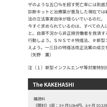
ザのような五〇％を超す死亡率には到底
診断キットと治療薬が普及した現在では
法の立法事実自体が揺らいでいるのだ。
今すぐ求められているのは、すべての人
と。自粛不況から非正規労働者を救済す
行動しよう。ＳＮＳで＃特措法、＃新型
えよう。一三日の特措法改正法案の成立
（矢野 薫）
注（１）新型インフルエンザ等対策特別
The KAKEHASHI
購読料
《開封》1部：3ヶ月5,064円、6ヶ月 10