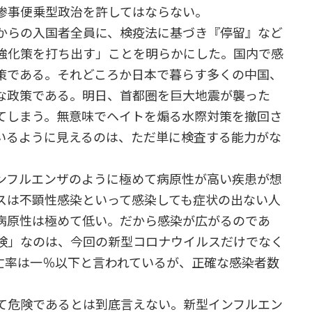
惨事便乗型政治を許してはならない。
からの入国者全員に、検疫法に基づき『停留』など
強化策を打ち出す」ことを明らかにした。国内で感
策である。それどころか日本で暮らす多くの中国、
な政策である。明日、首都圏を巨大地震が襲った
てしまう。無意味でヘイトを煽る水際対策を撤回さ
いるように見えるのは、ただ単に検査する能力がな
ンフルエンザのように極めて病原性が高い疾患が想
スは不顕性感染といって感染しても症状の出ない人
病原性は極めて低い。だから感染が広がるのであ
険」なのは、今回の新型コロナウイルスだけでなく
亡率は一％以下と言われているが、正確な感染者数
て危険であるとは到底言えない。新型インフルエン