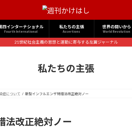
第四インターナショナル
私たちの主張
世界の闘いから
Fourth International
Assertions
World Revolution
21世紀社会主義の思想と運動に寄与する左翼ジャーナル
私たちの主張
染症について
新型インフルエンザ特措法改正絶対ノー
措法改正絶対ノー