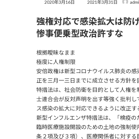
最
2020年3月16日
2021年3月31日
adm
終
更
強権対応で感染拡大は防
新
日
惨事便乗型政治許すな
時
:
根拠曖昧なまま
極度に人権制限
安倍政権は新型コロナウイルス肺炎の感
正を三月一三日までに成立させる方針を
特措法は、社会防衛を目的として人権を
士連合会が反対声明を出す等強く批判し
ス感染の拡大に対応できるように改正す
新型インフルエンザ特措法は、「検疫の
臨時医療施設開設のための土地の強制使用
条２項及び３項）、医療関係者に対する