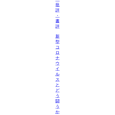
批
評
・
書
評
新
型
コ
ロ
ナ
ウ
イ
ル
ス
と
ど
う
闘
う
か