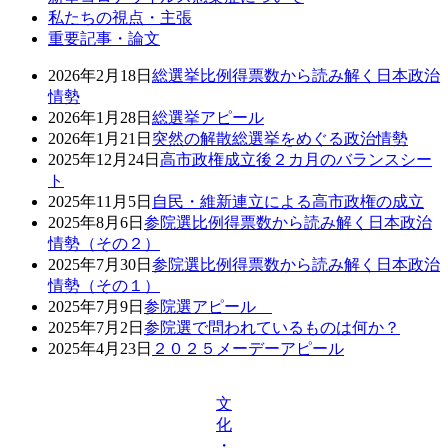
私たちの視点・主張
重要記事・論文
2026年2月18日
総選挙比例得票数から読み解く日本政治
情勢
2026年1月28日
総選挙アピール
2026年1月21日
突然の解散総選挙をめぐる政治情勢
2025年12月24日
高市政権成立後２カ月のバランスシー
ト
2025年11月5日
自民・維新連立による高市政権の成立
2025年8月6日
参院選比例得票数から読み解く日本政治
情勢（その２）
2025年7月30日
参院選比例得票数から読み解く日本政治
情勢（その１）
2025年7月9日
参院選アピール
2025年7月2日
参院選で問われているものは何か？
2025年4月23日
２０２５メーデーアピール
文
化
・