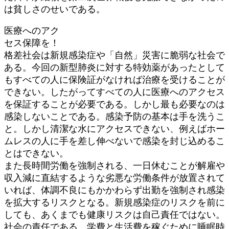
は貧しさのせいである。
医療へのアク
セス保障を！
格差社会は新規感染症や「自然」災害に脆弱な社会で
ある。今回の新型肺炎に対する特効薬があったとして
もすべての人に保険証がなければ治療を受けることが
できない。したがってすべての人に医療へのアクセス
を保証することが必要である。しかし最も必要なのは
感染しないことである。感染予防の基本は手を洗うこ
と。しかし清潔な水にアクセスできない、例えばホー
ムレスの人に手を差し伸べないで感染を封じ込めるこ
とはできない。
また長時間労働を強制される、一日休むことが解雇や
収入減に直結するような劣悪な労働条件が放置されて
いれば、体調不良にもかかわらず出勤を強制され感染
を拡大するリスクとなる。新規感染症のリスクを前に
しても、あくまでも健康リスクは自己責任ではない。
社会の責任である。学費と生活費を稼ぐために睡眠時