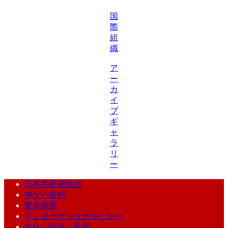
国
際
組
織
ア
ー
カ
イ
ブ
ギ
ャ
ラ
リ
ー
日本共産党批判
内ゲバ批判
青年同盟
インターナショナルビュー
文化・批評・学習