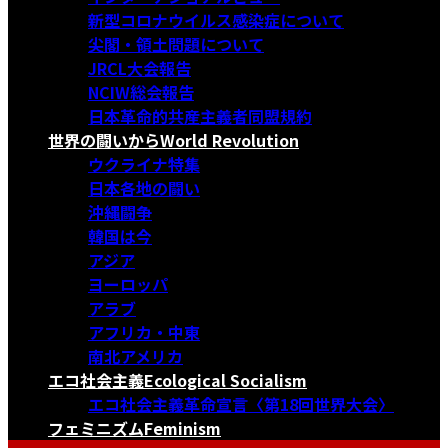
新型コロナウイルス感染症について
尖閣・領土問題について
JRCL大会報告
NCIW総会報告
日本革命的共産主義者同盟規約
世界の闘いから
World Revolution
ウクライナ特集
日本各地の闘い
沖縄闘争
韓国は今
アジア
ヨーロッパ
アラブ
アフリカ・中東
南北アメリカ
エコ社会主義
Ecological Socialism
エコ社会主義革命宣言〈第18回世界大会〉
フェミニズム
Feminism