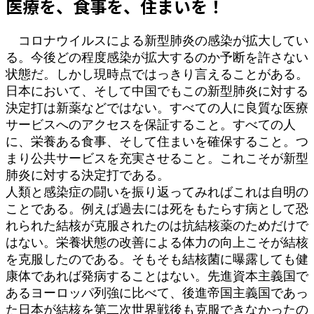
医療を、食事を、住まいを！
時
:
コロナウイルスによる新型肺炎の感染が拡大してい
る。今後どの程度感染が拡大するのか予断を許さない
状態だ。しかし現時点ではっきり言えることがある。
日本において、そして中国でもこの新型肺炎に対する
決定打は新薬などではない。すべての人に良質な医療
サービスへのアクセスを保証すること。すべての人
に、栄養ある食事、そして住まいを確保すること。つ
まり公共サービスを充実させること。これこそが新型
肺炎に対する決定打である。
人類と感染症の闘いを振り返ってみればこれは自明の
ことである。例えば過去には死をもたらす病として恐
れられた結核が克服されたのは抗結核薬のためだけで
はない。栄養状態の改善による体力の向上こそが結核
を克服したのである。そもそも結核菌に曝露しても健
康体であれば発病することはない。先進資本主義国で
あるヨーロッパ列強に比べて、後進帝国主義国であっ
た日本が結核を第二次世界戦後も克服できなかったの