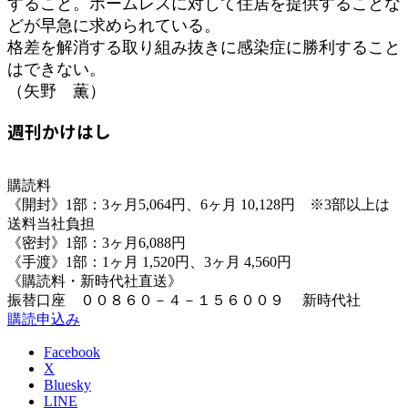
すること。ホームレスに対して住居を提供することな
どが早急に求められている。
格差を解消する取り組み抜きに感染症に勝利すること
はできない。
（矢野 薫）
週刊かけはし
購読料
《開封》1部：3ヶ月5,064円、6ヶ月 10,128円 ※3部以上は
送料当社負担
《密封》1部：3ヶ月6,088円
《手渡》1部：1ヶ月 1,520円、3ヶ月 4,560円
《購読料・新時代社直送》
振替口座 ００８６０－４－１５６００９ 新時代社
購読申込み
Facebook
X
Bluesky
LINE