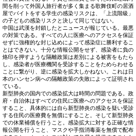
間を削って外国人旅行者が多く集まる歌舞伎町の居酒
屋でバイトをする学生の感染リスクは、「上流階級」
の子どもの感染リスクと決して同じではない。
中国は武漢を封鎖したとニュースが報じている。最悪
の対策である。すべての人に医療へのアクセスを保証
せずに強権的な封じ込めによって感染症に勝利するこ
とはできない。十分な情報公開をせず、感染者に負の
烙印を押すような隔離政策は差別による被害をもたら
し、感染者が医療機関を受診することをためらわせる
ことに繋がり、逆に感染を拡大しかねない。これは日
本のハンセン病への隔離政策の失敗によって証明され
ている。
新型肺炎の国内での感染拡大は時間の問題である。政
府・自治体はすべての住民に医療へのアクセスを保証
すること、具体的には自ら新型肺炎の感染を疑い受診
する住民の医療費を無償にすること。そして新型肺炎
での休業補償を行うこと。感染拡大に対する正確な情
報公開を行うこと、マスクや手指消毒薬を無償で配布