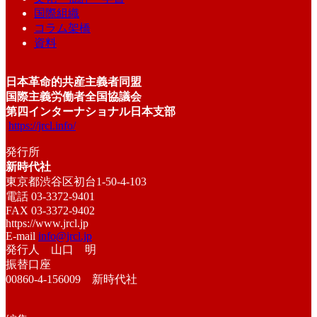
国際組織
コラム架橋
資料
日本革命的共産主義者同盟
国際主義労働者全国協議会
第四インターナショナル日本支部
https://jrcl.info/
発行所
新時代社
東京都渋谷区初台1-50-4-103
電話 03-3372-9401
FAX 03-3372-9402
https://www.jrcl.jp
E-mail
info@jrcl.jp
発行人 山口 明
振替口座
00860-4-156009 新時代社