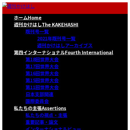
コ
ナ
ン
ビ
ホーム
Home
テ
ゲ
ン
ー
週刊かけはし
The KAKEHASHI
ツ
シ
既刊号一覧
へ
ョ
2021年既刊号一覧
ス
ン
週刊かけはしアーカイブス
キ
に
第四インターナショナル
Fourth International
ッ
移
第18回世界大会
プ
動
第17回世界大会
第16回世界大会
第15回世界大会
第11回世界大会
日本支部関連
国際委員会
私たちの主張
Assertions
私たちの視点・主張
重要記事・論文
インターナショナルビュー