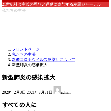
21世紀社会主義の思想と運動に寄与する左翼ジャーナル
私たちの主張
フロントページ
私たちの主張
新型コロナウイルス感染症について
新型肺炎の感染拡大
新型肺炎の感染拡大
最
2020年2月3日
2021年3月31日
admin
終
更
すべての人に
新
日