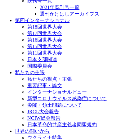
既刊号一覧
2021年既刊号一覧
週刊かけはしアーカイブス
第四インターナショナル
第18回世界大会
第17回世界大会
第16回世界大会
第15回世界大会
第11回世界大会
日本支部関連
国際委員会
私たちの主張
私たちの視点・主張
重要記事・論文
インターナショナルビュー
新型コロナウイルス感染症について
尖閣・領土問題について
JRCL大会報告
NCIW総会報告
日本革命的共産主義者同盟規約
世界の闘いから
ウクライナ特集