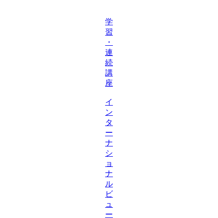
学
習
・
連
続
講
座
イ
ン
タ
ー
ナ
シ
ョ
ナ
ル
ビ
ュ
ー