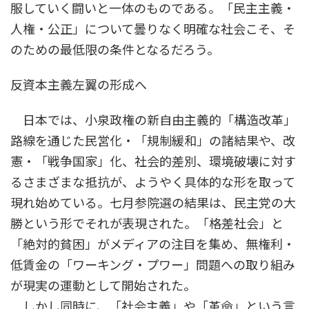
服していく闘いと一体のものである。「民主主義・
人権・公正」について曇りなく明確な社会こそ、そ
のための最低限の条件となるだろう。
反資本主義左翼の形成へ
日本では、小泉政権の新自由主義的「構造改革」
路線を通じた民営化・「規制緩和」の諸結果や、改
憲・「戦争国家」化、社会的差別、環境破壊に対す
るさまざまな抵抗が、ようやく具体的な形を取って
現れ始めている。七月参院選の結果は、民主党の大
勝という形でそれが表現された。「格差社会」と
「絶対的貧困」がメディアの注目を集め、無権利・
低賃金の「ワーキング・プワー」問題への取り組み
が現実の運動として開始された。
しかし同時に、「社会主義」や「革命」という言