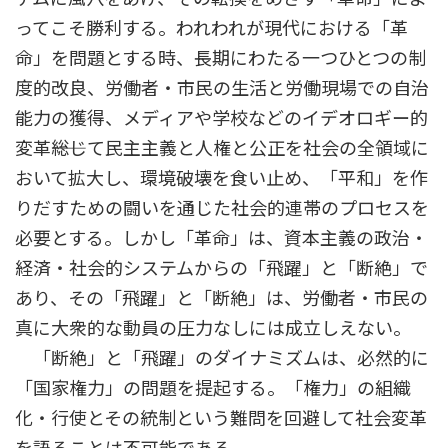
ってこそ勝利する。われわれが現代における「革
命」を問題とする時、長期にわたる一つひとつの制
度的改良、労働者・市民の生活と労働現場での自治
能力の獲得、メディアや学校などのイデオロギー的
変革――総じて民主主義と人権と公正を社会の全領域に
おいて拡大し、環境破壊を食い止め、「平和」を作
りだすための闘いを通じた社会的連帯のプロセスを
必要とする。しかし「革命」は、資本主義の政治・
経済・社会的システムからの「飛躍」と「断絶」で
あり、その「飛躍」と「断絶」は、労働者・市民の
真に大衆的な動員の圧力なしには成立しえない。
「断絶」と「飛躍」のダイナミズムは、必然的に
「国家権力」の問題を提起する。「権力」の組織
化・行使とその統制という難問を回避して社会変革
を語ることは不可能である。