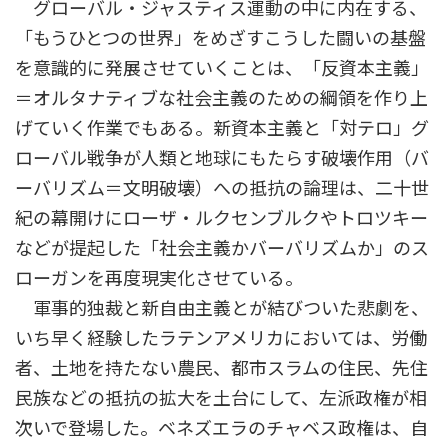
グローバル・ジャスティス運動の中に内在する、
「もうひとつの世界」をめざすこうした闘いの基盤
を意識的に発展させていくことは、「反資本主義」
＝オルタナティブな社会主義のための綱領を作り上
げていく作業でもある。新資本主義と「対テロ」グ
ローバル戦争が人類と地球にもたらす破壊作用（バ
ーバリズム＝文明破壊）への抵抗の論理は、二十世
紀の幕開けにローザ・ルクセンブルクやトロツキー
などが提起した「社会主義かバーバリズムか」のス
ローガンを再度現実化させている。
軍事的独裁と新自由主義とが結びついた悲劇を、
いち早く経験したラテンアメリカにおいては、労働
者、土地を持たない農民、都市スラムの住民、先住
民族などの抵抗の拡大を土台にして、左派政権が相
次いで登場した。ベネズエラのチャベス政権は、自