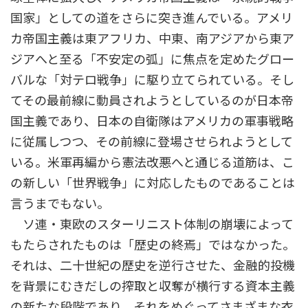
国家」としての道をさらに突き進んでいる。アメリ
カ帝国主義は東アフリカ、中東、南アジアから東ア
ジアへと至る「不安定の弧」に焦点を定めたグロー
バルな「対テロ戦争」に駆り立てられている。そし
てその最前線に動員されようとしているのが日本帝
国主義であり、日本の自衛隊はアメリカの軍事戦略
に従属しつつ、その前線に登場させられようとして
いる。米軍再編から憲法改悪へと通じる道筋は、こ
の新しい「世界戦争」に対応したものであることは
言うまでもない。
ソ連・東欧のスターリニスト体制の崩壊によって
もたらされたものは「歴史の終焉」ではなかった。
それは、二十世紀の歴史を逆行させた、金融的投機
を背景にむきだしの搾取と収奪が横行する資本主義
の新たな段階であり、それをめぐってさまざまな衣