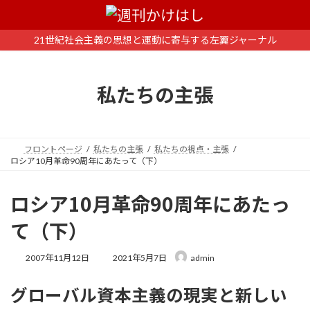
コ
ナ
ン
ビ
テ
ゲ
21世紀社会主義の思想と運動に寄与する左翼ジャーナル
ン
ー
ツ
シ
へ
ョ
私たちの主張
ス
ン
キ
に
ッ
移
プ
動
フロントページ
私たちの主張
私たちの視点・主張
ロシア10月革命90周年にあたって（下）
ロシア10月革命90周年にあたっ
て（下）
最
2007年11月12日
2021年5月7日
admin
終
更
グローバル資本主義の現実と新しい
新
日