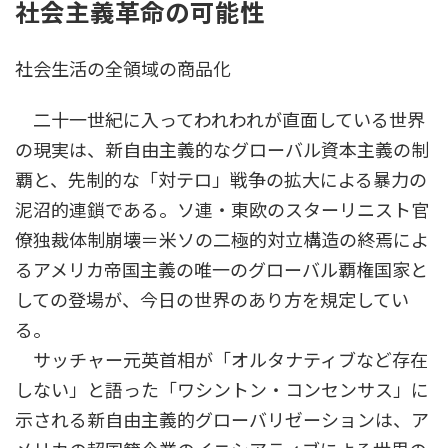
社会主義革命の可能性
時
:
社会生活の全領域の商品化
二十一世紀に入ってわれわれが直面している世界
の現実は、新自由主義的なグローバル資本主義の制
覇と、先制的な「対テロ」戦争の拡大による暴力の
泥沼的連鎖である。ソ連・東欧のスターリニスト官
僚独裁体制崩壊＝米ソの二極的対立構造の終焉によ
るアメリカ帝国主義の唯一のグローバル覇権国家と
しての登場が、今日の世界のあり方を規定してい
る。
サッチャー元英首相が「オルタナティブなど存在
しない」と語った「ワシントン・コンセンサス」に
示される新自由主義的グローバリゼーションは、ア