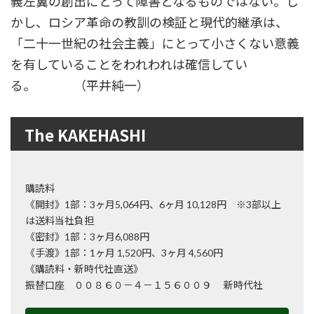
義左翼の創出にとって障害となるものではない。し
かし、ロシア革命の教訓の検証と現代的継承は、
「二十一世紀の社会主義」にとって小さくない意義
を有していることをわれわれは確信してい
る。 （平井純一）
The KAKEHASHI
購読料
《開封》1部：3ヶ月5,064円、6ヶ月 10,128円 ※3部以上
は送料当社負担
《密封》1部：3ヶ月6,088円
《手渡》1部：1ヶ月 1,520円、3ヶ月 4,560円
《購読料・新時代社直送》
振替口座 ００８６０－４－１５６００９ 新時代社