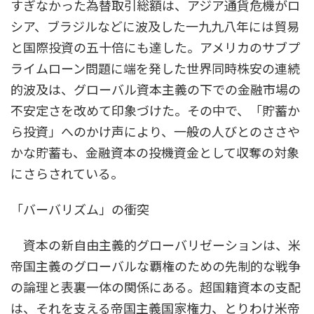
すぎなかった為替取引総額は、アジア通貨危機がロ
シア、ブラジルなどに波及した一九九八年には貿易
と国際投資の五十倍にも達した。アメリカのサブプ
ライムローン問題に端を発した世界同時株安の連続
的波及は、グローバル資本主義の下での金融市場の
不安定さを改めて印象づけた。その中で、「貯蓄か
ら投資」へのかけ声により、一般の人びとのささや
かな貯蓄も、金融資本の投機資金として収奪の対象
にさらされている。
「バーバリズム」の衝突
資本の新自由主義的グローバリゼーションは、米
帝国主義のグローバルな覇権のための先制的な戦争
の論理と表裏一体の関係にある。超国籍資本の支配
は、それを支える帝国主義国家権力、とりわけ米帝