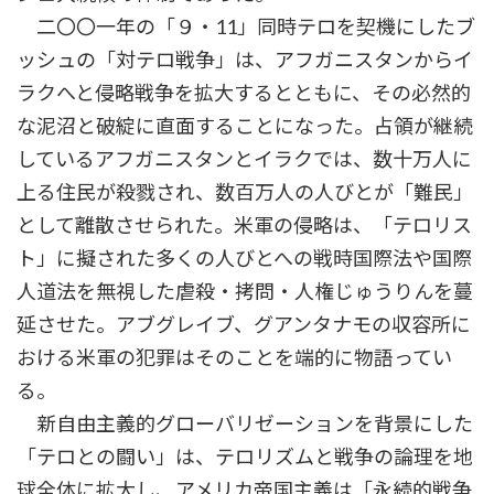
二〇〇一年の「９・11」同時テロを契機にしたブ
ッシュの「対テロ戦争」は、アフガニスタンからイ
ラクへと侵略戦争を拡大するとともに、その必然的
な泥沼と破綻に直面することになった。占領が継続
しているアフガニスタンとイラクでは、数十万人に
上る住民が殺戮され、数百万人の人びとが「難民」
として離散させられた。米軍の侵略は、「テロリス
ト」に擬された多くの人びとへの戦時国際法や国際
人道法を無視した虐殺・拷問・人権じゅうりんを蔓
延させた。アブグレイブ、グアンタナモの収容所に
おける米軍の犯罪はそのことを端的に物語ってい
る。
新自由主義的グローバリゼーションを背景にした
「テロとの闘い」は、テロリズムと戦争の論理を地
球全体に拡大し、アメリカ帝国主義は「永続的戦争