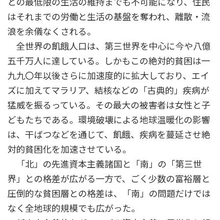
との最低限の生活の維持までも不可能になり、住民
はそれまでの労働と生活の基盤を奪われ、離散・流
浪を余儀なくされる。
全世界の飢餓人口は、第三世界を中心に今や八億
五千万人に達している。しかもこの絶対的貧困は一
九九〇年以後さらに加速度的に拡大しており、エイ
ズに加えてマラリア、結核などの「古典的」疾病が
猛威を振るっている。その最大の被害者は女性と子
どもたちである。環境破壊による地球温暖化の影響
は、干ばつなどを通じて、飢餓、疾病を蔓延させ絶
対的貧困化を加速させている。
「北」の先進資本主義諸国と「南」の「第三世
界」との格差が広がる一方で、ごく少数の富裕層と
圧倒的な貧困層との格差は、「南」の問題だけでは
なく全地球的規模でも広がった。