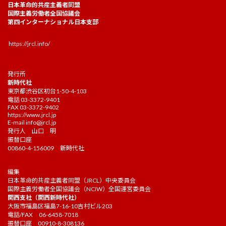
日本革命的共産主義者同盟
国際主義労働者全国協議会
第四インターナショナル日本支部
https://jrcl.info/
発行所
新時代社
東京都渋谷区初台1-50-4-103
電話 03-3372-9401
FAX 03-3372-9402
https://www.jrcl.jp
E-mail
info@jrcl.jp
発行人 山口 明
振替口座
00860-4-156009 新時代社
編集
日本革命的共産主義者同盟（JRCL）中央委員会
国際主義労働者全国協議会（NCIW）全国運営委員会
関西支社（関西新時代社）
大阪市福島区福島7-16-10吉村ビル203
電話/FAX 06-6458-7018
振替口座 00910-8-308136