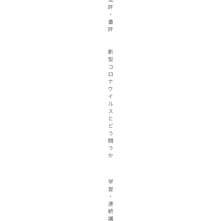
評
・
書
評
新
型
コ
ロ
ナ
ウ
イ
ル
ス
と
ど
う
闘
う
か
学
習
・
連
続
講