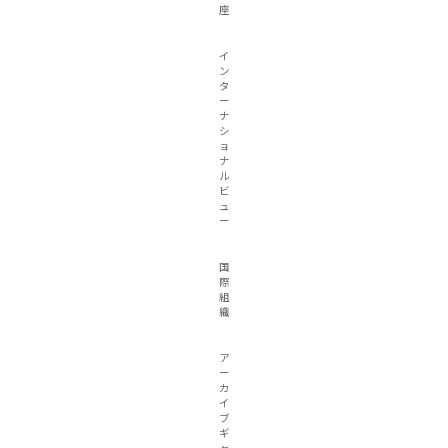
座
イ
ン
タ
ー
ナ
シ
ョ
ナ
ル
ビ
ュ
ー
国
際
組
織
ア
ー
カ
イ
ブ
ギ
ャ