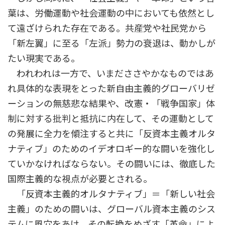
葉は、労働運動や社会運動の中においても依然とし
て遠ざけられた存在である。共産党や社民党から
「新左翼」に至る「左派」勢力の衰退は、動かしが
たい現実である。
われわれは一方で、いまだささやかなものではあ
れ具体的な表現をとった新自由主義的グローバリゼ
ーションの無慈悲な結果や、改憲・「戦争国家」体
制に対する批判と抵抗に内在して、その運動として
の発展に全力を傾注すると共に「反資本主義オルタ
ナティブ」のためのイデオロギー的な闘いを強化し
ていかなければならない。その闘いには、徹底した
国際主義的な視点が必要とされる。
「反資本主義的オルタナティブ」＝「新しい社会
主義」のための闘いは、グローバル資本主義のシス
テムに風穴をあけ、その転換をめざす「革命」によ