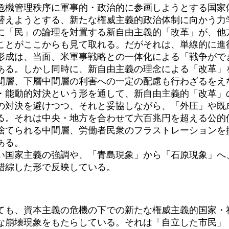
危機管理秩序に軍事的・政治的に参画しようとする国家
替えようとする、新たな権威主義的政治体制に向かう力
「民」の論理を対置する新自由主義的「改革」が、他
ことがここからも見て取れる。だがそれは、単線的に進
成は、当面、米軍事戦略との一体化による「戦争がで
ある。しかし同時に、新自由主義の理念による「改革」
間層、下層中間層の利害への一定の配慮も行わざるをえ
・能動的対決という形を通して、新自由主義的「改革」
の対決を避けつつ、それと妥協しながら、「外圧」や既
る。それは中央・地方を合わせて六百兆円を超える公的
捨てられる中間層、労働者民衆のフラストレーションを
ある。
国家主義の強調や、「青島現象」から「石原現象」へ
錯綜した形で反映している。
も、資本主義の危機の下での新たな権威主義的国家・
な崩壊現象をもたらしている。それは「自立した市民」