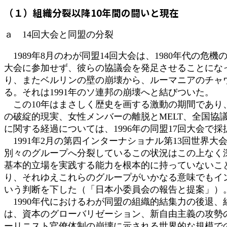
時
（１）組織分裂以降10年間の闘いと現在
:
ａ 14回大会と同盟の分裂
1989年8月のわが同盟14回大会は、1980年代
大会に参加せず、彼らの協議会を発足させることになっ
り、またベルリンの壁の崩壊から、ルーマニアのチャ
る。それは1991年のソ連邦の崩壊へと結びついた。
この10年はまさしく歴史を画する激動の期間であり
の破綻的現実、女性メンバーの離脱とMELT、全国
に関する経過については、1996年の同盟17回大会で
1991年2月の第四インターナショナル第13回世界
別々のグループへ分裂しているこの状況はこの上なく
基本的立場を実践する能力を根本的に持っていないこ
り、それゆえこれらのグループがいかなる意味でもイ
いう判断を下した（「日本小委員会の報告と提案」）
1990年代におけるわが同盟の組織的結集力の後退
は、資本のグローバリゼーション、新自由主義の攻勢
ーリニスト官僚体制の崩壊に示される世界的な規模で