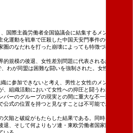
今日、国際主義労働者全国協議会に結集するメンバーは、
民主化運動を戦車で圧殺した中国天安門事件の年であ
家圏のなだれを打った崩壊によっても特徴づけられ
界的規模の後退、女性差別問題に代表される組織建設
で、わが同盟は困難な闘いを強制された。女性差別問題
組織に参加できないと考え、男性と女性のメンバーが
が、組織活動において女性への抑圧と闘うわれわれの
ンバーのグループの現実との間に重大な不一致があ
で公式の位置を持つと見なすことは不可能である」と
の欠陥と破綻がもたらした結果である。同時にそれ
後退、そして何よりもソ連・東欧労働者国家圏のスタ
ている。