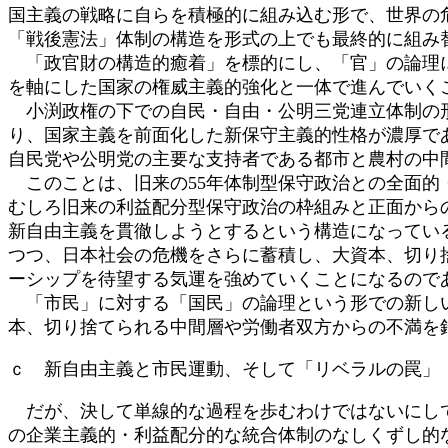
国主義の戦略に自らを積極的に組み込む形で、世界の
「戦後憲法」体制の構造を形式の上でも最終的に組み
「政官財の構造的癒着」を標的にし、「官」の論理に
を軸にした国家の権威主義的強化と一体で進んでいく
小渕政権の下での自民・自由・公明三党連立体制の形
り、国家主義を前面化した新保守主義的性格が濃厚で
自民党や公明党の主要な支持者である都市と農村の中
このことは、旧来の55年体制型保守政治との全面的
むしろ旧来の利益配分型保守政治の枠組みと正面から
新自由主義を貫徹しようとするという構造になってい
つつ、日本社会の危機をさらに蓄積し、大資本、切り
ーシップを待望する気運を強めていくことになるので
「市民」に対する「国民」の論理という形での新しい
本、切り捨てられる中間層や労働者双方からの不満を
ｃ 新自由主義と市民運動、そして「リベラルの罠」
だが、決して単線的な過程を歩むわけではないにして
の企業主義的・利益配分的な統合体制のなしくずし的