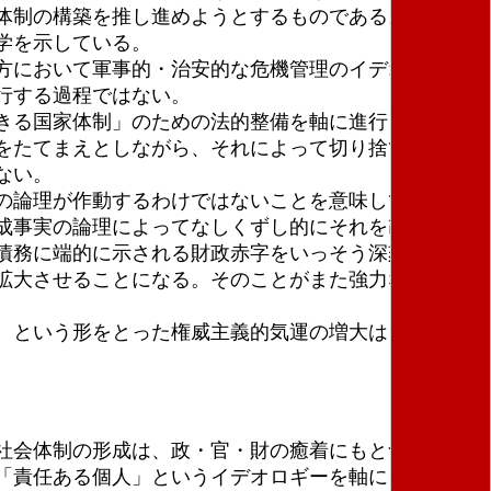
体制の構築を推し進めようとするものである。それは
学を示している。
方において軍事的・治安的な危機管理のイデオロギー
行する過程ではない。
きる国家体制」のための法的整備を軸に進行してお
をたてまえとしながら、それによって切り捨てられる
ない。
の論理が作動するわけではないことを意味している。
成事実の論理によってなしくずし的にそれを改変し、
債務に端的に示される財政赤字をいっそう深刻化させ
拡大させることになる。そのことがまた強力なリーダ
、という形をとった権威主義的気運の増大は、大資
社会体制の形成は、政・官・財の癒着にもとづく旧来
「責任ある個人」というイデオロギーを軸に、「弱者