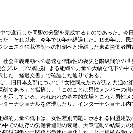
の危機の中で進行した同盟の分裂を完成するものであった。
た。それ以来、今年で10年が経過した。1989年は、
ウシェスク独裁体制への打倒へと帰結した東欧労働者国
、社会主義運動への急速な信頼性の喪失と階級闘争の世
協議会グループの離脱による組織の力量の大幅な低下の中
採択した「経過文書」で確認した通りである。
大会は、旧日本支部について「女性同志たちが男と共通の
深刻である」と指摘し、「このことは男性メンバーの側
とを示している。われわれの基本的立場とこれら男性メ
ンターナショナルを体現したり、インターナショナル内
。
、組織的力量の低下は、女性差別問題に示される同盟建設
の中での既存の労働者運動の衰退、大衆運動の結集力の
の階級闘争の力関係が急速に悪化したことに根拠を置い