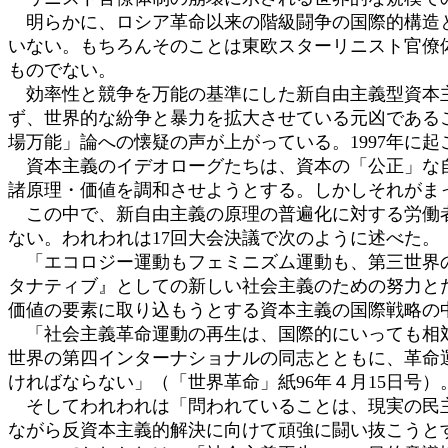
明らかに、ロシア革命以来の階級闘争の国際的構造と
いない。もちろんそのことは東欧スターリニスト官僚
ものでない。
効率性と競争を万能の基準にした新自由主義型資本主
ず、世界的な紛争と暴力を拡大させている元凶である
場万能」論への懐疑の声が上がっている。1997年に
資本主義のイデオローグたちは、資本の「公正」な自
諸原理・価値を調和させようとする。しかしそれがま
この中で、新自由主義の原理の普遍化に対する労働者
ない。われわれは17回大会決議で次のように述べた。
「エコロジー運動もフェミニズム運動も、第三世界の
タナティブ』としての新しい社会主義のための努力と
価値の要素に取り込もうとする資本主義の国際戦略の
「社会主義革命運動の再生は、国際的にいっても相対
世界の第四インターナショナルの同志とともに、革命
ければならない」（「世界革命」紙96年４月15日号）
そしてわれわれは「問われていることは、現実の民主
ながら反資本主義的解決に向けて頑強に闘い抜こうと