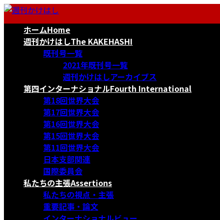
コ
ナ
ン
ビ
ホーム
Home
テ
ゲ
ン
ー
週刊かけはし
The KAKEHASHI
ツ
シ
既刊号一覧
へ
ョ
2021年既刊号一覧
ス
ン
週刊かけはしアーカイブス
キ
に
第四インターナショナル
Fourth International
ッ
移
第18回世界大会
プ
動
第17回世界大会
第16回世界大会
第15回世界大会
第11回世界大会
日本支部関連
国際委員会
私たちの主張
Assertions
私たちの視点・主張
重要記事・論文
インターナショナルビュー