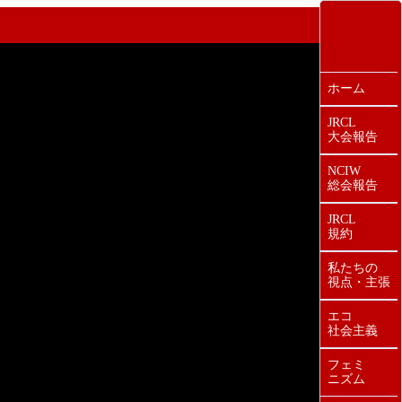
ホーム
JRCL
大会報告
NCIW
総会報告
JRCL
規約
私たちの
視点・主張
エコ
社会主義
フェミ
ニズム