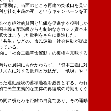
す運動は、当面のところ再建の突破口を見いだしえて
利と社会主義の死」というキャンペーンを正当化する
るべき絶対的貧困と飢餓を促進する役割しか果たせ
国主義支配階級からも制約なきカジノ資本主義、「市
の拡大はこうした批判をさらに促進した。
「共生」などの、市民運動・社会運動が提出してきた
っている。
的に「社会主義革命運動」の復権を意味するわけでは
満ちた展開にもかかわらず、『資本主義に対するオル
リズムに対する批判と抵抗が、『環境』や『共生』を
った運動経験の蓄積過程を必要とする。われわれは全
的で民主主義的な主体の再編成の時期をくぐりぬけな
の間に横たわる距離の自覚であり、その運動に内在し