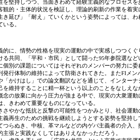
を堅持しつつ、当面きわめて経験主義的なプロセスを
観的・主体的状況を検証し、理論的刷新の作業を着実に
生き延び」「耐え」ていくかという姿勢によっては、わ
ている。
主義的に、情勢の性格を現実の運動の中で実感しつつくぐ
る共同、「平和・市民」として闘った95年参院選など
に個別の課題についてはそれぞれのメンバーの努力に委
刊発行体制の維持によって防衛されてきた。またFIメン
や「かけはし」での論文翻訳などを通じて、インターナ
を維持することに精一杯という以上のことをなしえな
概念の放棄に向かう圧力が強まる中で、現実の大衆運動
は、きわめて重要なものになっている。
さやかな抵抗と反撃の可能性をつかみとり、社会運動
主義再生のための挑戦を継続しようとする姿勢を堅持し
つらぬき、中核、革マルなどの内ゲバ主義者の介入、
的主張と実践なくしてはありえなかっただろう。