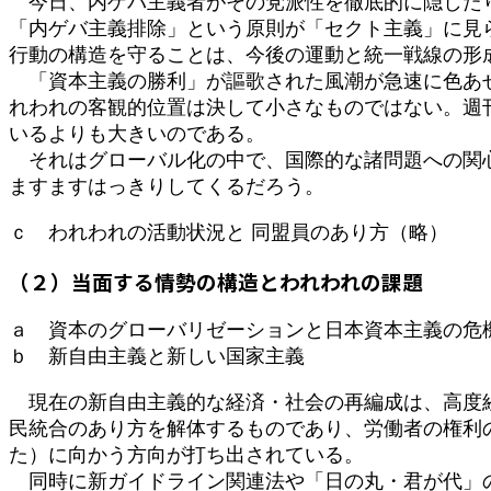
今日、内ゲバ主義者がその党派性を徹底的に隠したり
「内ゲバ主義排除」という原則が「セクト主義」に見
行動の構造を守ることは、今後の運動と統一戦線の形
「資本主義の勝利」が謳歌された風潮が急速に色あせ
れわれの客観的位置は決して小さなものではない。週
いるよりも大きいのである。
それはグローバル化の中で、国際的な諸問題への関心
ますますはっきりしてくるだろう。
ｃ われわれの活動状況と 同盟員のあり方（略）
（２）当面する情勢の構造とわれわれの課題
ａ 資本のグローバリゼーションと日本資本主義の危
ｂ 新自由主義と新しい国家主義
現在の新自由主義的な経済・社会の再編成は、高度経
民統合のあり方を解体するものであり、労働者の権利
た）に向かう方向が打ち出されている。
同時に新ガイドライン関連法や「日の丸・君が代」の