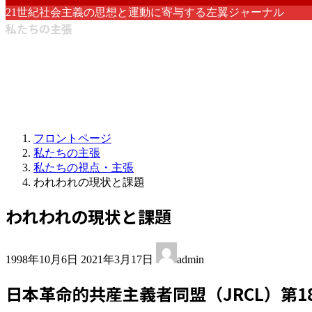
21世紀社会主義の思想と運動に寄与する左翼ジャーナル
私たちの主張
フロントページ
私たちの主張
私たちの視点・主張
われわれの現状と課題
われわれの現状と課題
最
1998年10月6日
2021年3月17日
admin
終
更
日本革命的共産主義者同盟（JRCL）第1
新
日