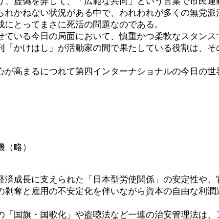
、虚偽を弄して、「広範な共同」という言葉で市民運
られかねない状況がある中で、われわれが多くの無党派
成にとってまさに死活の問題なのである。
ている今日の局面において、慎重かつ柔軟なスタンス
刊「かけはし」が活動家の間で果たしている役割は、そ
が高まるにつれて第四インターナショナルの今日の世
機（略）
済成長に支えられた「日本型労使関係」の安定性や、
の剥奪と雇用の不安定化を伴いながら資本の自由な利潤
「国旗・国歌化」や盗聴法など一連の治安管理法は、