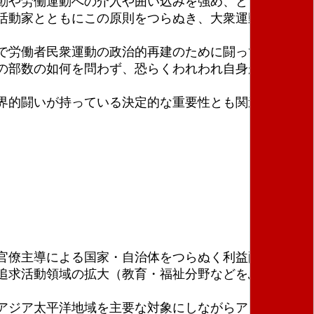
動や労働運動への介入や囲い込みを強め、ともすれば
活動家とともにこの原則をつらぬき、大衆運動と共同
で労働者民衆運動の政治的再建のために闘ってきたわ
の部数の如何を問わず、恐らくわれわれ自身が考えて
界的闘いが持っている決定的な重要性とも関連して、
官僚主導による国家・自治体をつらぬく利益配分型国
追求活動領域の拡大（教育・福祉分野などをふくめ
アジア太平洋地域を主要な対象にしながらアメリカ帝