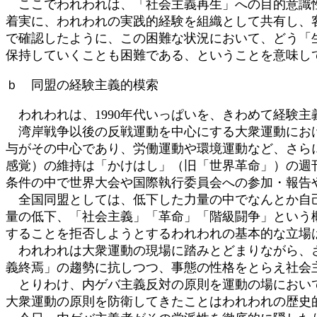
ここでわれわれは、「社会主義再生」への目的意識性
着実に、われわれの実践的経験を組織として共有し、客
で確認したように、この困難な状況において、どう「
保持していくことも困難である、ということを意味し
ｂ 同盟の経験主義的模索
われわれは、1990年代いっぱいを、きわめて経験
湾岸戦争以後の反戦運動を中心にする大衆運動におけ
与がその中心であり、労働運動や環境運動など、さら
感覚）の維持は「かけはし」（旧「世界革命」）の週
条件の中で世界大会や国際執行委員会への参加・報告
全国同盟としては、低下した力量の中でなんとか自己
量の低下、「社会主義」「革命」「階級闘争」という
することを拒否しようとするわれわれの基本的な立場
われわれは大衆運動の現場に踏みとどまりながら、さ
義終焉」の趨勢に抗しつつ、事態の性格をとらえ社会
とりわけ、内ゲバ主義反対の原則を運動の場において
大衆運動の原則を防衛してきたことはわれわれの歴史