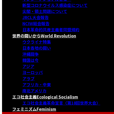
新型コロナウイルス感染症について
尖閣・領土問題について
JRCL大会報告
NCIW総会報告
日本革命的共産主義者同盟規約
世界の闘いから
World Revolution
ウクライナ特集
日本各地の闘い
沖縄闘争
韓国は今
アジア
ヨーロッパ
アラブ
アフリカ・中東
南北アメリカ
エコ社会主義
Ecological Socialism
エコ社会主義革命宣言〈第18回世界大会〉
フェミニズム
Feminism