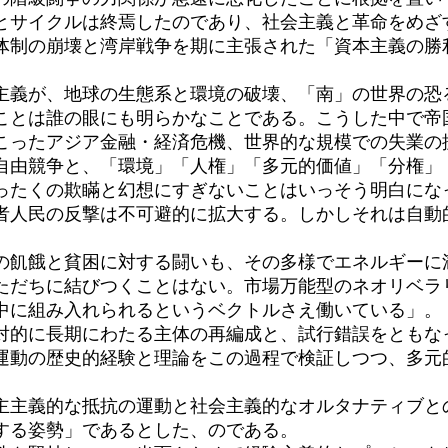
サイクルは終焉したのであり、社会主義と革命をめざ
体制の崩壊と湾岸戦争を期に主張された「資本主義の勝
義が、地球の生態系と環境の破壊、「南」の世界の恐
ことは誰の眼にも明らかなことである。こうした中で帝
起こったアジア金融・経済危機、世界的な規模での失業
由競争と、「環境」「人権」「多元的価値」「分権」
ったくの欺瞞と幻想にすぎないことはいっそう明白にな
人民の反撃は不可避的に拡大する。しかしそれは自動
飢餓と貧困に対する闘いも、その多様でエネルギーに
ただちに結びつくことはない。市場万能型のネオリベラ
中に組み入れられるというベクトルさえ働いている」。
的に長期にわたる主体の再編成と、試行錯誤をともな
運動の歴史的経験と理論をこの過程で検証しつつ、多元
。
主義的な抵抗の運動と社会主義的なオルタナティブと
する姿勢」であるとした、のである。