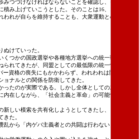
歩みつづけなければならないことを確認し、その中で
積み上げていこうとした。そのことは16、17回大会
れわれが自らを維持することも、大衆運動との接点を
りぬけていった。
いくつかの国政選挙や各種地方選挙への統一戦線的関
ねられてきたが、同盟としての最低限の統一性（共通
バー資格の喪失にもかかわらず、われわれは限られた
ショナルとの関係を防衛してきた。
かったのが実際である。しかし全体としての左翼の力
に内在しながら、「社会主義と革命」の可能性を放棄
の新しい模索を共有化しようとしてきたし、「社会主
てきた。
攪乱から「内ゲバ主義者との共闘は行わない」という