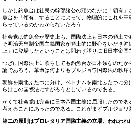
しかし釣魚台は社民の幹部諸公の頭のなかに「領有」
魚台を「領有」することによって、物理的にこれを軍
らっているのかわからないだろう。
社会党は釣魚台が歴史上も、国際法上も日本の領土で
そ明治天皇制帝国主義国家が領土的に野心をいだき沖
上」に登場したということは問わず語りに旧日本帝国
つぎに国際法上に照らしても釣魚台が日本領なのだか
論であろう。革命は何よりもブルジョワ国際法の秩序
朝鮮を南北ふたつに分け、ベトナムを南北ふたつに分
らはこの国際法にすがろうとしているのである。
かくて社会党は完全に日本帝国主義に屈服したのであ
考えることにあったのである。これがまずブルジョワ
第二の原則はプロレタリア国際主義の立場、われわれ