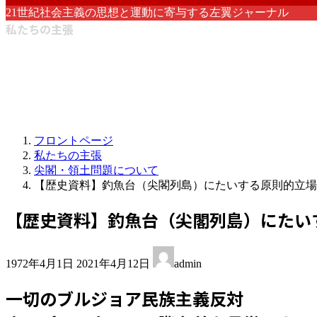
21世紀社会主義の思想と運動に寄与する左翼ジャーナル
私たちの主張
フロントページ
私たちの主張
尖閣・領土問題について
【歴史資料】釣魚台（尖閣列島）にたいする原則的立場（
【歴史資料】釣魚台（尖閣列島）にたいす
最
1972年4月1日
2021年4月12日
admin
終
更
一切のブルジョア民族主義反対
新
日