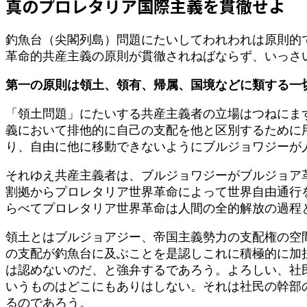
真のプロレタリア国際主義を貫徹せよ
時
:
釣魚台（尖閣列島）問題にたいしてわれわれは原則的
革命的共産主義の原則が貫徹されねばならず、いっさ
第一の原則は領土、領有、帰属、国境などに類する一
「領土問題」にたいする共産主義者の立場はつねにま
義において排他的に自己の支配を他と区別するために
り、自由に他に移動できないようにブルジョワジーが
それゆえ共産主義者は、ブルジョワジーがブルジョア
割拠からプロレタリア世界革命によって世界自由通行
らべてプロレタリア世界革命は人間の全的解放の過程
領土とはブルジョアジー、帝国主義勢力の支配権の空
の支配が釣魚台に及ぶことを是認しこれに積極的に加
は認めないのだ、と強弁するであろう。よろしい、社
いうものはどこにもありはしない。それは社民の幹部
るのであろう。