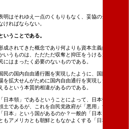
表明はそれゆえ一点のくもりもなく、妥協の余地なく
なければならない。
ということである。
形成されてきた概念であり何よりも資本主義的帝国主
かいうものは、ただただ収奪と抑圧をうける空間であ
民にはまったく必要のないものである。
国民の国内自由通行圏を実現したように、国際的地方
場を拡大せんがために国内自由通行を実現したのにく
えるという本質的相違があるのである。
「日本領」であるということによって、日本帝国主義
領土であるが、これを自民党政府が「悪用」すること
「日本」という国があるのか？一般的「日本」などと
ともアメリカとも朝鮮ともなかよくする「日本」があ