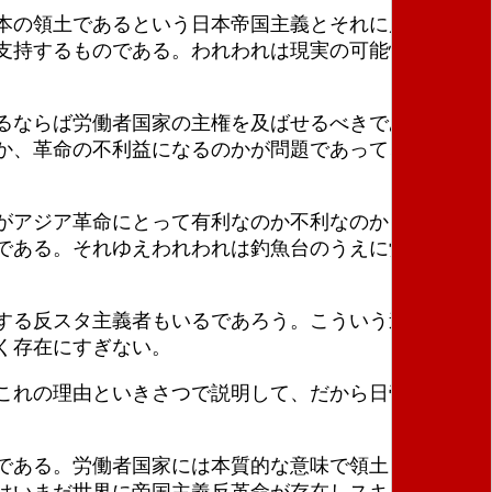
本の領土であるという日本帝国主義とそれに屈服した
支持するものである。われわれは現実の可能性のなか
るならば労働者国家の主権を及ばせるべきである。釣
か、革命の不利益になるのかが問題であって、それが
がアジア革命にとって有利なのか不利なのか？ 不利
である。それゆえわれわれは釣魚台のうえに労働者国
する反スタ主義者もいるであろう。こういう連中には
く存在にすぎない。
これの理由といきさつで説明して、だから日帝の釣魚
である。労働者国家には本質的な意味で領土というも
はいまだ世界に帝国主義反革命が存在しスキあらば革