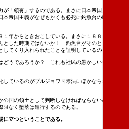
力が「領有」するのである。まさに日本帝国主義が釣
日本帝国主義がなぜもかくも必死に釣魚台の略奪をね
８１年からときおこしている。まさに１８８０年代こ
んとした時期ではないか！ 釣魚台がそのとき「歴史
としてくり入れられたことを証明しているのである。
はどうであろうか？ これも社民の愚かしい俗物的理
化しているのがブルジョワ国際法にほかならない。彼
かの国の領土として判断しなければならないのだ、と
際限なく堕落は進行するのである。
場に立つということである。