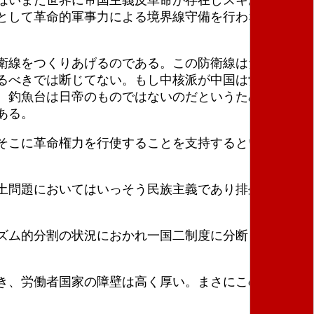
として革命的軍事力による境界線守備を行わなければ
衛線をつくりあげるのである。この防衛線はたまたま
るべきでは断じてない。もし中核派が中国は労働者国
。釣魚台は日帝のものではないのだというために中国
ある。
そこに革命権力を行使することを支持するというべき
土問題においてはいっそう民族主義であり排外主義で
ズム的分割の状況におかれ一国二制度に分断されてい
き、労働者国家の障壁は高く厚い。まさにこの一国的