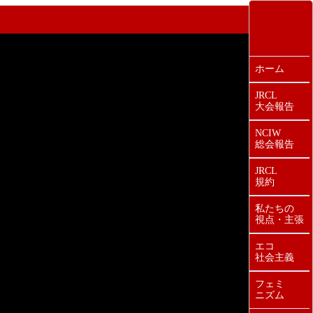
ホーム
JRCL
大会報告
NCIW
総会報告
JRCL
規約
私たちの
視点・主張
エコ
社会主義
フェミ
ニズム