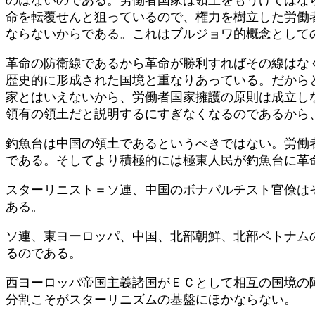
命を転覆せんと狙っているので、権力を樹立した労働
ならないからである。これはブルジョワ的概念として
革命の防衛線であるから革命が勝利すればその線はな
歴史的に形成された国境と重なりあっている。だから
家とはいえないから、労働者国家擁護の原則は成立し
領有の領土だと説明するにすぎなくなるのであるから
釣魚台は中国の領土であるというべきではない。労働
である。そしてより積極的には極東人民が釣魚台に革
スターリニスト＝ソ連、中国のボナパルチスト官僚は
ある。
ソ連、東ヨーロッパ、中国、北部朝鮮、北部ベトナム
るのである。
西ヨーロッパ帝国主義諸国がＥＣとして相互の国境の
分割こそがスターリニズムの基盤にほかならない。