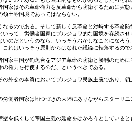
者国家はその革命権力を反革命から防衛するために実態
の領土や国境であってはならない。
くなるのである。そして新しく反革命と対峙する革命防
といって、労働者国家にブルジョワ的な国境を存続させ
ないのだというのなら、いっそうおかしなことになろう
、これはいっそう原則からはなれた議論に転落するので
者国家中国が釣魚台をアジア革命の防衛と勝利のために
命の権力を行使するのだ、というべきである。
その外交の本質においてブルジョワ民族主義であり、領
の労働者国家は地つづきの大陸にありながらスターリニ
障壁を低くして帝国主義の延命をはかろうとしていると