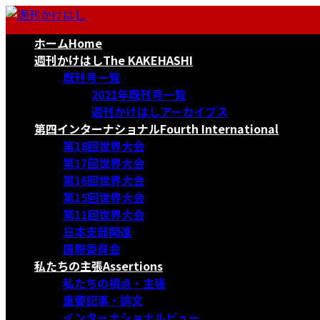
コ
ナ
ン
ビ
ホーム
Home
テ
ゲ
ン
ー
週刊かけはし
The KAKEHASHI
ツ
シ
既刊号一覧
へ
ョ
2021年既刊号一覧
ス
ン
週刊かけはしアーカイブス
キ
に
第四インターナショナル
Fourth International
ッ
移
第18回世界大会
プ
動
第17回世界大会
第16回世界大会
第15回世界大会
第11回世界大会
日本支部関連
国際委員会
私たちの主張
Assertions
私たちの視点・主張
重要記事・論文
インターナショナルビュー