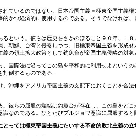
されているのではない。日本帝国主義＝極東帝国主義権
事的かつ経済的に使用するのである。そうでなければ、
あるという。彼らは歴史をさかのぼること９０年、１８
縄、朝鮮、台湾と侵略しつつ、旧極東帝国主義を形成せ
主義の領土拡大政策として釣魚台が帝国主義侵略の対象
ら、国際法に沿ってこの島を平和的に利用せよというの
を打倒するものである。
け、沖縄をアメリカ帝国主義の支配下におくことを合法
る。彼らの屈服の端緒は釣魚台が存在し、この島をどこ
意識なのである。ひとたびブルジョワ意識に屈服すると
にとっては極東帝国主義にたいする革命的敗北主義の立