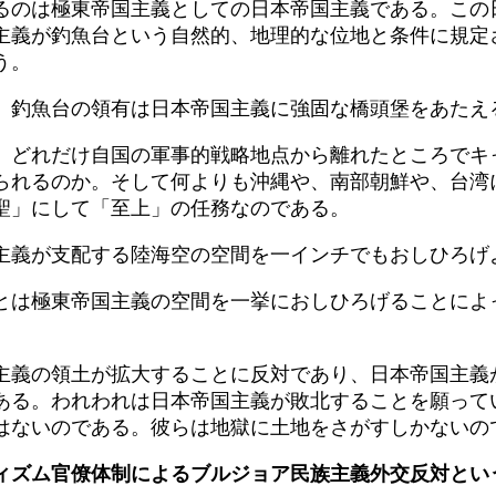
るのは極東帝国主義としての日本帝国主義である。この
主義が釣魚台という自然的、地理的な位地と条件に規定
う。
、釣魚台の領有は日本帝国主義に強固な橋頭堡をあたえ
、どれだけ自国の軍事的戦略地点から離れたところでキ
られるのか。そして何よりも沖縄や、南部朝鮮や、台湾
聖」にして「至上」の任務なのである。
主義が支配する陸海空の空間を一インチでもおしひろげ
とは極東帝国主義の空間を一挙におしひろげることによ
。
主義の領土が拡大することに反対であり、日本帝国主義
ある。われわれは日本帝国主義が敗北することを願って
はないのである。彼らは地獄に土地をさがすしかないの
ィズム官僚体制によるブルジョア民族主義外交反対とい