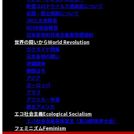
新型コロナウイルス感染症について
尖閣・領土問題について
JRCL大会報告
NCIW総会報告
日本革命的共産主義者同盟規約
世界の闘いから
World Revolution
ウクライナ特集
日本各地の闘い
沖縄闘争
韓国は今
アジア
ヨーロッパ
アラブ
アフリカ・中東
南北アメリカ
エコ社会主義
Ecological Socialism
エコ社会主義革命宣言〈第18回世界大会〉
フェミニズム
Feminism