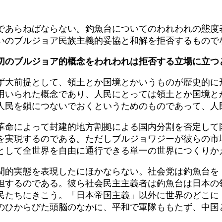
であらねばならない。釣魚台についてのわれわれの態度
いのブルジョア民族主義的妥協と和解を拒否するもので
切のブルジョア的概念をわれわれは拒否する立場に立つ
ず大前提として、領土とか国境とかいうものが歴史的に
用いられた概念であり、人民にとっては領土とか国境と
人民を鎖につないでおくというためのものであって、人
革命によって封建的地方割拠による国内分割を否定して
を実現するのである。ただしブルジョワジーが彼らの市
として全世界を自由に通行できる単一の世界につくりか
間的実態を表現したにほかならない。社会党は釣魚台を
担するのである。彼ら社会民主主義者は釣魚台は日本の
民たちにきこう。「日本帝国主義」以外に世界のどこに
のひからびた頭脳のなかに、平和で軍隊ももたず、中国