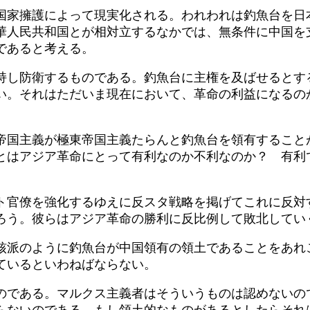
国家擁護によって現実化される。われわれは釣魚台を日
華人民共和国とが相対立するなかでは、無条件に中国を
であると考える。
持し防衛するものである。釣魚台に主権を及ばせるとす
い。それはただいま現在において、革命の利益になるの
帝国主義が極東帝国主義たらんと釣魚台を領有すること
とはアジア革命にとって有利なのか不利なのか？ 有利
ト官僚を強化するゆえに反スタ戦略を掲げてこれに反対
ろう。彼らはアジア革命の勝利に反比例して敗北してい
核派のように釣魚台が中国領有の領土であることをあれ
ているといわねばならない。
のである。マルクス主義者はそういうものは認めないの
らないのである。もし領土的なものがあるとしたらそれ