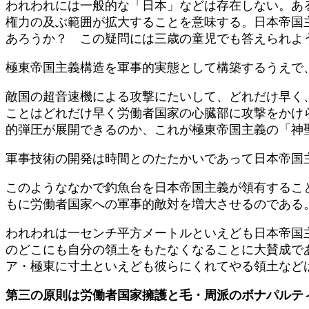
われわれには一般的な「日本」などは存在しない。あ
権力の及ぶ範囲が拡大することを意味する。日本帝国
あろうか？ この疑問には三歳の童児でも答えられよ
極東帝国主義構造を軍事的実態として構築するうえで
敵国の超音速機による攻撃にたいして、どれだけ早く
ことはどれだけ早く労働者国家の心臓部に攻撃をかけ
的弾圧が展開できるのか、これが極東帝国主義の「神
軍事技術の開発は時間とのたたかいであって日本帝国
このようななかで釣魚台を日本帝国主義が領有するこ
もに労働者国家への軍事的敵対を増大させるのである
われわれは一センチ平方メートルといえども日本帝国
のどこにも自分の領土をもたなくなることに大賛成で
ア・極東に寸土といえども彼らにくれてやる領土など
第三の原則は労働者国家擁護と毛・周派のボナパルテ