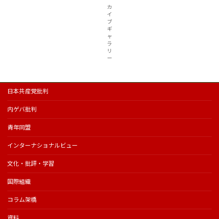
カ
イ
ブ
ギ
ャ
ラ
リ
ー
日本共産党批判
内ゲバ批判
青年同盟
インターナショナルビュー
文化・批評・学習
国際組織
コラム架橋
資料