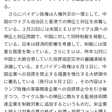
る。
さらにバイデン政権は人権外交の一環として、中
国のウイグル自治区と香港での弾圧と抑圧を非難し
ている。３月22日には米国とＥＵがウイグル族への
弾圧と抑圧問題で、中国に対して同時制裁を発動し
ている。日本は経済的影響を考慮して、制裁には慎
重な態度を取っている。さらにＥＵは、昨年12月に
中国と大筋合意していた投資協定交渉の審議凍結を
決議している。またバイデン政権は６月３日に、中
国企業への投資を禁止する措置を強化する大統領令
に署名している（発行は８月２日）。その内容はト
ランプ政権の軍事関連企業への投資禁止令を引き継
ぎつつ、ウイグル族への弾圧に関与する監視技術関
連企業を制裁対象に追加するというものだ。米企業
と個人は対象企業の株式・社債・投資ファンド購入