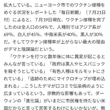
拡大している。ニューヨーク市でのワクチン接種を
めぐる状況をレポートした「毎日新聞」（７月21日
付）によると、７月19日現在、ワクチン接種を完了
したのは全人口の54％で、人種別ではアジア系が
69％、白人が45％、中南米系が40％、黒人が30％
だ。そしてワクチン接種率が上がらない最大の理由
がデマと陰謀論だという。
「ワクチンを打つと数年後に体に異変が起こると
みんなが言っている」「政府は黒人やヒスパニック
を殺そうとしている」「有色人種はモルモットにさ
れている」「追跡のためにマイクロチップが埋め込
まれる」…こうしたデマが口コミで伝染病のように
広まっているという。宗教的な影響もあって、ダー
ウィンの「進化論」がいまだに市民権を持たない米
国だからと言って苦笑するわけにもいかないが、無