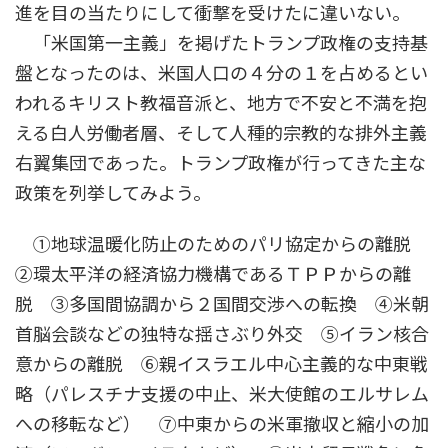
進を目の当たりにして衝撃を受けたに違いない。
「米国第一主義」を掲げたトランプ政権の支持基
盤となったのは、米国人口の４分の１を占めるとい
われるキリスト教福音派と、地方で不安と不満を抱
える白人労働者層、そして人種的宗教的な排外主義
右翼集団であった。トランプ政権が行ってきた主な
政策を列挙してみよう。
①地球温暖化防止のためのパリ協定からの離脱
②環太平洋の経済協力機構であるＴＰＰからの離
脱 ③多国間協調から２国間交渉への転換 ④米朝
首脳会談などの独特な揺さぶり外交 ⑤イラン核合
意からの離脱 ⑥親イスラエル中心主義的な中東戦
略（パレスチナ支援の中止、米大使館のエルサレム
への移転など） ⑦中東からの米軍撤収と縮小の加