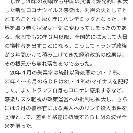
しかし20年の初頭から中国の武漢で爆発的に拡大
した新型コロナウイルス感染は、対岸の火としてと
どまることなく瞬く間にパンデミックとなった。世
界を取り巻く状況は一気に変わってしまったのであ
る。米国でも20年３月以降、全国的に拡大して大量
の犠牲者を出すことになる。こうしてトランプ政権
が３年間かけて積み上げてきた経済政策の成果は、
その根元から崩れ落ちるのであった。
20年４月の失業率は統計以降最悪の14・７％、
20年４～６月のＧＤＰは31・４％のマイナスを記録
した。またトランプ自身もコロナに感染するなど、
感染リスク軽視の政策運営への批判も拡大し、さら
には５月の警察官による黒人へのリンチ殺人事件を
契機として、差別と格差に抗議するＢＬＭの波が全
米を覆った。