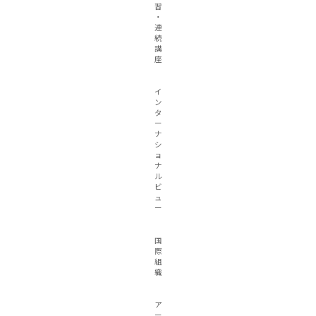
習
・
連
続
講
座
イ
ン
タ
ー
ナ
シ
ョ
ナ
ル
ビ
ュ
ー
国
際
組
織
ア
ー