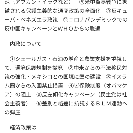
速（アフガン・イラクなど） ⑧米中貿易戦争に象
徴される保護主義的な通商政策の全面化 ⑨反キュ
ーバ・ベネズエラ政策 ⑩コロナパンデミックでの
反中国キャンペーンとＷＨＯからの脱退
内政について
①シェールガス・石油の増産と農業支援を重視し
て、環境保護規制を撤廃 ②中米からの不法移民対
策の強化・メキシコとの国境に壁の建設 ③イスラ
ム圏からの入国禁止措置 ④皆保険制度（オバマケ
ア）の阻止 ⑤反左傾化キャンペーン（民主党は社
会主義者） ⑥差別と格差に抗議するＢＬＭ運動へ
の弾圧
経済政策は