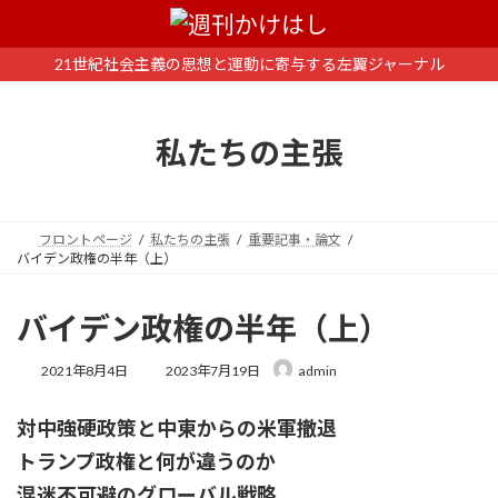
コ
ナ
ン
ビ
テ
ゲ
21世紀社会主義の思想と運動に寄与する左翼ジャーナル
ン
ー
ツ
シ
へ
ョ
私たちの主張
ス
ン
キ
に
ッ
移
プ
動
フロントページ
私たちの主張
重要記事・論文
バイデン政権の半年（上）
バイデン政権の半年（上）
最
2021年8月4日
2023年7月19日
admin
終
更
対中強硬政策と中東からの米軍撤退
新
日
トランプ政権と何が違うのか
時
:
混迷不可避のグローバル戦略