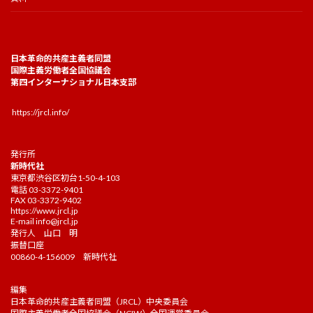
日本革命的共産主義者同盟
国際主義労働者全国協議会
第四インターナショナル日本支部
https://jrcl.info/
発行所
新時代社
東京都渋谷区初台1-50-4-103
電話 03-3372-9401
FAX 03-3372-9402
https://www.jrcl.jp
E-mail
info@jrcl.jp
発行人 山口 明
振替口座
00860-4-156009 新時代社
編集
日本革命的共産主義者同盟（JRCL）中央委員会