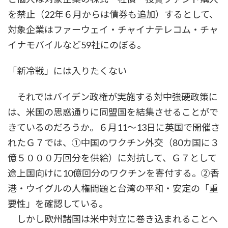
を禁止（22年６月からは債券も追加）するとして、
対象企業はファーウェイ・チャイナテレコム・チャ
イナモバイルなど59社にのぼる。
「新冷戦」には入りたくない
それではバイデン政権が実施する対中強硬政策に
は、米国の思惑通りに同盟国を結集させることがで
きているのだろうか。６月11～13日に英国で開催さ
れたＧ７では、①中国のワクチン外交（80カ国に３
億５０００万回分を供給）に対抗して、Ｇ７として
途上国向けに10億回分のワクチンを寄付する。②香
港・ウイグルの人権問題と台湾の平和・安定の「重
要性」を確認している。
しかし欧州諸国は米中対立に巻き込まれることへ