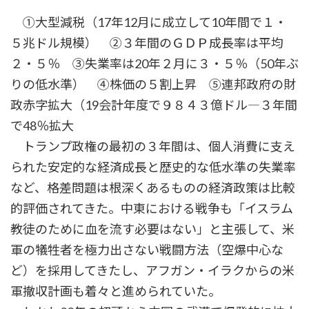
①大型減税（17年12月に成立して10年間で１・
５兆ドル規模） ②３年間のＧＤＰ成長率は平均
２・５％ ③失業率は20年２月に３・５％（50年ぶ
りの低水準） ④株価の５割上昇 ⑤連邦政府の財
政赤字拡大（19会計年度で９８４３億ドル―３年間
で48％拡大
トランプ政権の最初の３年間は、個人消費に支え
られた安定的な経済成長と歴史的な低水準の失業率
など、格差問題は根深くあるものの経済政策は比較
的評価されてきた。中東における戦争も「イスラム
教徒のために血を流す必要はない」と主張して、米
軍の犠牲者を極力出さない戦闘方法（空爆中心な
ど）を採用してきたし、アフガン・イラクからの米
軍撤収計画も着々と進められていた。