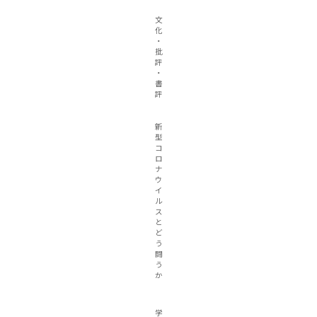
文
化
・
批
評
・
書
評
新
型
コ
ロ
ナ
ウ
イ
ル
ス
と
ど
う
闘
う
か
学