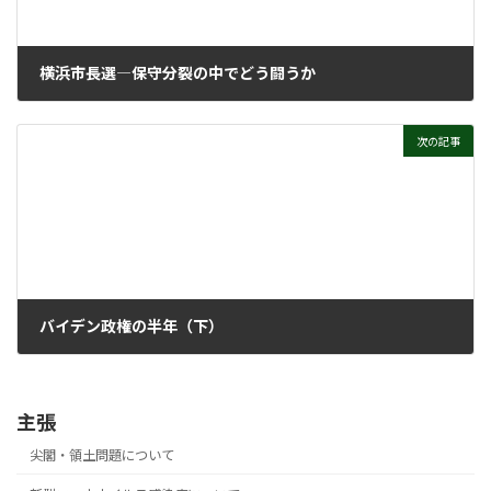
横浜市長選―保守分裂の中でどう闘うか
2021年8月4日
次の記事
バイデン政権の半年（下）
2021年8月18日
主張
尖閣・領土問題について