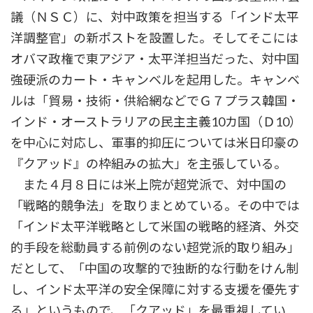
議（ＮＳＣ）に、対中政策を担当する「インド太平
洋調整官」の新ポストを設置した。そしてそこには
オバマ政権で東アジア・太平洋担当だった、対中国
強硬派のカート・キャンベルを起用した。キャンベ
ルは「貿易・技術・供給網などでＧ７プラス韓国・
インド・オーストラリアの民主主義10カ国（Ｄ10）
を中心に対応し、軍事的抑圧については米日印豪の
『クアッド』の枠組みの拡大」を主張している。
また４月８日には米上院が超党派で、対中国の
「戦略的競争法」を取りまとめている。その中では
「インド太平洋戦略として米国の戦略的経済、外交
的手段を総動員する前例のない超党派的取り組み」
だとして、「中国の攻撃的で独断的な行動をけん制
し、インド太平洋の安全保障に対する支援を優先す
る」というもので、「クアッド」を最重視してい