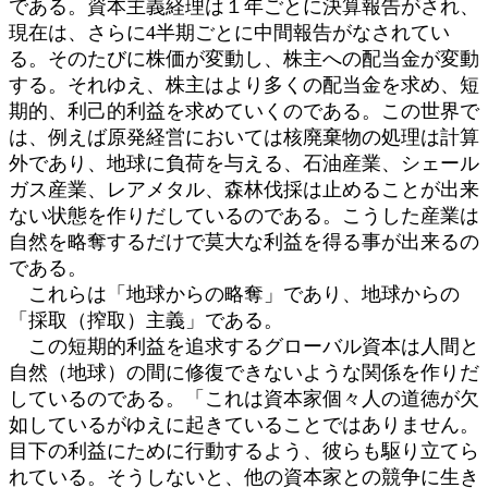
である。資本主義経理は１年ごとに決算報告がされ、
現在は、さらに4半期ごとに中間報告がなされてい
る。そのたびに株価が変動し、株主への配当金が変動
する。それゆえ、株主はより多くの配当金を求め、短
期的、利己的利益を求めていくのである。この世界で
は、例えば原発経営においては核廃棄物の処理は計算
外であり、地球に負荷を与える、石油産業、シェール
ガス産業、レアメタル、森林伐採は止めることが出来
ない状態を作りだしているのである。こうした産業は
自然を略奪するだけで莫大な利益を得る事が出来るの
である。
これらは「地球からの略奪」であり、地球からの
「採取（搾取）主義」である。
この短期的利益を追求するグローバル資本は人間と
自然（地球）の間に修復できないような関係を作りだ
しているのである。「これは資本家個々人の道徳が欠
如しているがゆえに起きていることではありません。
目下の利益にために行動するよう、彼らも駆り立てら
れている。そうしないと、他の資本家との競争に生き