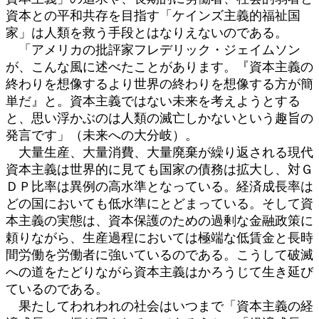
資本との平和共存を目指す「ケインズ主義的福祉国
家」は人類を救う手段とはなりえないのである。
「アメリカの批評家フレデリック・ジェイムソン
が、こんな風に述べたことがあります。『資本主義の
終わりを想像するより世界の終わりを想像する方が簡
単だ』と。資本主義ではない未来を考えようとする
と、思い浮かぶのは人類の滅亡しかないという趣旨の
発言です」（未来への大分岐）。
大量生産、大量消費、大量廃棄が繰り返される現代
資本主義は世界的に見ても国家の債務は拡大し、対Ｇ
ＤＰ比率は異例の高水準となっている。経済成長率は
どの国においても低水準にとどまっている。そして資
本主義の実態は、資本保護のための過剰な金融政策に
頼りながら、生産過程においては極端な低賃金と長時
間労働を労働者に強いているのである。こうして破滅
への道をたどりながら資本主義はかろうじて生き延び
ているのである。
果たしてわれわれの社会はいつまで「資本主義の経