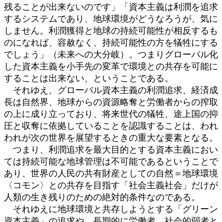
残ることが出来ないのです」「資本主義は利潤を追求
するシステムであり、地球環境がどうなろうが、気に
しません。利潤獲得と地球の持続可能性が相反するも
のになれば、容赦なく、持続可能性の方を犠牲にする
でしょう」（未来への大分岐）。つまりグローバル化
した資本主義を小手先の変革で環境との共存を可能に
することは出来ない、ということである。
それゆえ、グローバル資本主義の利潤追求、経済成
長は自然界、地球からの資源略奪と労働者からの搾取
の上に成り立っており、将来世代の犠牲、途上国の抑
圧と収奪に依拠していることを認識することは、われ
われが次の世界を展望するときの重大な要素となる。
つまり、利潤追求を最大目的とする資本主義におい
ては持続可能な地球管理は不可能であるということで
あり、世界の人民の共有財産としての自然＝地球環境
〈コモン〉との共存を目指す「社会主義社会」だけが
人類の生き残りのための絶対的条件なのである。
それゆえに地球環境と共存しようとする「グリーン
資本主義」の追求や、長期的に労働者、社会的弱者と