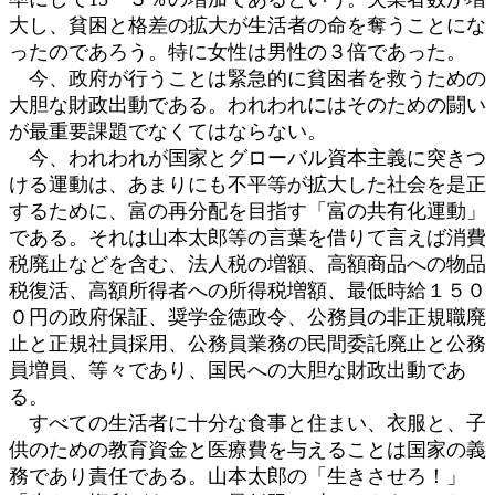
大し、貧困と格差の拡大が生活者の命を奪うことにな
ったのであろう。特に女性は男性の３倍であった。
今、政府が行うことは緊急的に貧困者を救うための
大胆な財政出動である。われわれにはそのための闘い
が最重要課題でなくてはならない。
今、われわれが国家とグローバル資本主義に突きつ
ける運動は、あまりにも不平等が拡大した社会を是正
するために、富の再分配を目指す「富の共有化運動」
である。それは山本太郎等の言葉を借りて言えば消費
税廃止などを含む、法人税の増額、高額商品への物品
税復活、高額所得者への所得税増額、最低時給１５０
０円の政府保証、奨学金徳政令、公務員の非正規職廃
止と正規社員採用、公務員業務の民間委託廃止と公務
員増員、等々であり、国民への大胆な財政出動であ
る。
すべての生活者に十分な食事と住まい、衣服と、子
供のための教育資金と医療費を与えることは国家の義
務であり責任である。山本太郎の「生きさせろ！」