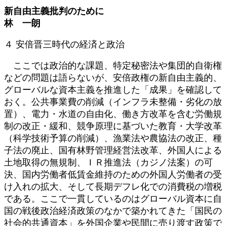
更
新自由主義批判のために
新
林 一朗
日
時
４ 安倍晋三時代の経済と政治
:
ここでは政治的な課題、特定秘密法や集団的自衛権
などの問題は語らないが、安倍政権の新自由主義的、
グローバルな資本主義を推進した「成果」を確認して
おく。公共事業費の削減（インフラ未整備・劣化の放
置）、電力・水道の自由化、働き方改革を含む労働規
制の改正・緩和、競争原理に基づいた教育・大学改革
（科学技術予算の削減）、漁業法や農協法の改正、種
子法の廃止、国有林野管理経営法改革、外国人による
土地取得の無規制、ＩＲ推進法（カジノ法案）の可
決、国内労働者低賃金維持のための外国人労働者の受
け入れの拡大、そして長期デフレ化での消費税の増税
である。ここで一貫しているのはグローバル資本に自
国の戦後政治経済政策のなかで築かれてきた「国民の
社会的共通資本」を外国企業や民間に売り渡す政策で