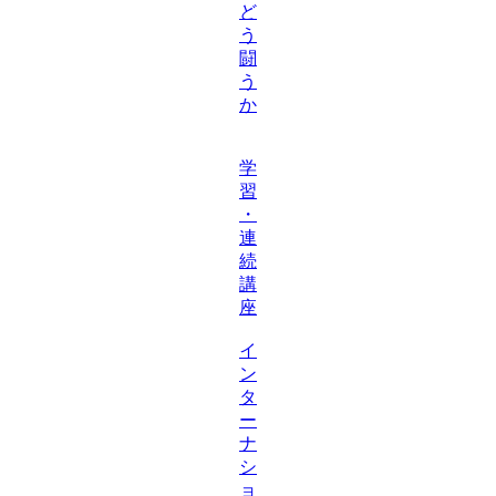
ど
う
闘
う
か
学
習
・
連
続
講
座
イ
ン
タ
ー
ナ
シ
ョ