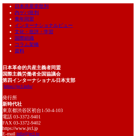
日本共産党批判
内ゲバ批判
青年同盟
インターナショナルビュー
文化・批評・学習
国際組織
コラム架橋
資料
日本革命的共産主義者同盟
国際主義労働者全国協議会
第四インターナショナル日本支部
https://jrcl.info/
発行所
新時代社
東京都渋谷区初台1-50-4-103
電話 03-3372-9401
FAX 03-3372-9402
https://www.jrcl.jp
E-mail
info@jrcl.jp