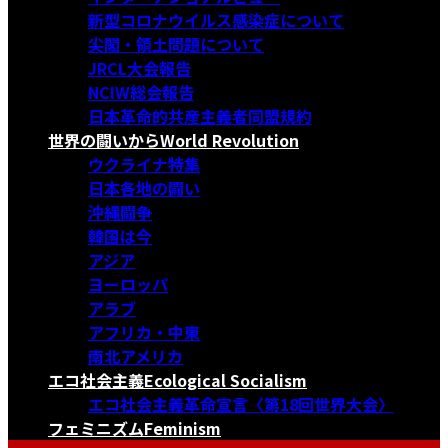
新型コロナウイルス感染症について
尖閣・領土問題について
JRCL大会報告
NCIW総会報告
日本革命的共産主義者同盟規約
世界の闘いから
World Revolution
ウクライナ特集
日本各地の闘い
沖縄闘争
韓国は今
アジア
ヨーロッパ
アラブ
アフリカ・中東
南北アメリカ
エコ社会主義
Ecological Socialism
エコ社会主義革命宣言〈第18回世界大会〉
フェミニズム
Feminism