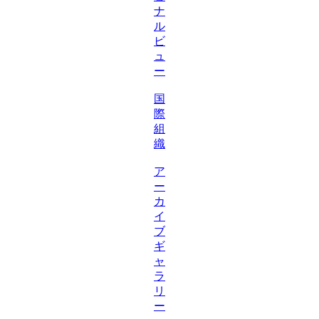
ナ
ル
ビ
ュ
ー
国
際
組
織
ア
ー
カ
イ
ブ
ギ
ャ
ラ
リ
ー