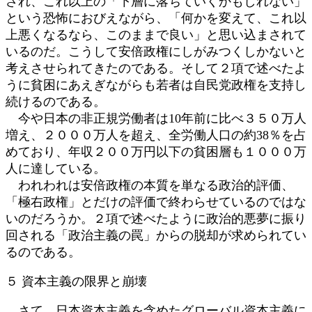
され、これ以上の「下層に落ちていくかもしれない」
という恐怖におびえながら、「何かを変えて、これ以
上悪くなるなら、このままで良い」と思い込まされて
いるのだ。こうして安倍政権にしがみつくしかないと
考えさせられてきたのである。そして２項で述べたよ
うに貧困にあえぎながらも若者は自民党政権を支持し
続けるのである。
今や日本の非正規労働者は10年前に比べ３５０万人
増え、２０００万人を超え、全労働人口の約38％を占
めており、年収２００万円以下の貧困層も１０００万
人に達している。
われわれは安倍政権の本質を単なる政治的評価、
「極右政権」とだけの評価で終わらせているのではな
いのだろうか。２項で述べたように政治的悪夢に振り
回される「政治主義の罠」からの脱却が求められてい
るのである。
５ 資本主義の限界と崩壊
さて、日本資本主義を含めたグローバル資本主義に