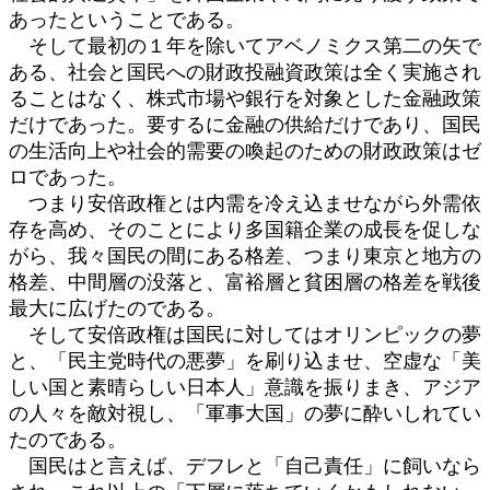
あったということである。
そして最初の１年を除いてアベノミクス第二の矢で
ある、社会と国民への財政投融資政策は全く実施され
ることはなく、株式市場や銀行を対象とした金融政策
だけであった。要するに金融の供給だけであり、国民
の生活向上や社会的需要の喚起のための財政政策はゼ
ロであった。
つまり安倍政権とは内需を冷え込ませながら外需依
存を高め、そのことにより多国籍企業の成長を促しな
がら、我々国民の間にある格差、つまり東京と地方の
格差、中間層の没落と、富裕層と貧困層の格差を戦後
最大に広げたのである。
そして安倍政権は国民に対してはオリンピックの夢
と、「民主党時代の悪夢」を刷り込ませ、空虚な「美
しい国と素晴らしい日本人」意識を振りまき、アジア
の人々を敵対視し、「軍事大国」の夢に酔いしれてい
たのである。
国民はと言えば、デフレと「自己責任」に飼いなら