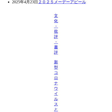
2025年4月23日
２０２５メーデーアピール
文
化
・
批
評
・
書
評
新
型
コ
ロ
ナ
ウ
イ
ル
ス
と