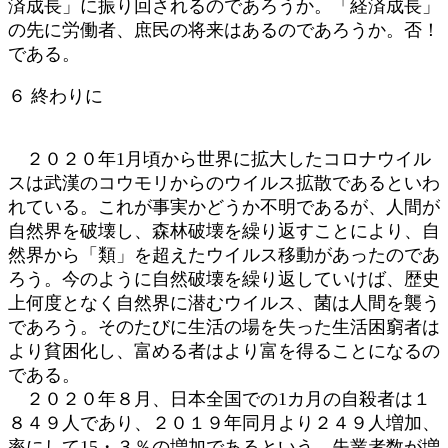
済成長」に振り回されるのであろうか。「経済成長」
の先に労働者、庶民の将来はあるのであろうか。否！
である。
６ 終わりに
２０２０年1月頃から世界に拡大したコロナウイル
スは武漢のコウモリからのウイルス拡散であるといわ
れている。これが事実かどうか不明であるが、人間が
自然界を破壊し、森林破壊を繰り返すことにより、自
然界から「類」を超えたウイルス移動があったのであ
ろう。今のように自然破壊を繰り返していけば、歴史
上何度となく自然界に潜むウイルス、菌は人間を襲う
であろう。そのたびに生活の場を失った生活困窮者は
より貧困化し、富める者はより富を得ることになるの
である。
２０２０年８月、日本全国での1カ月の自殺者は１
８４９人であり、２０１９年同月より２４９人増加、
率にして15・３％の増加であるという。失業者数が増