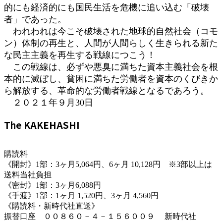
的にも経済的にも国民生活を危機に追い込む「破壊
者」であった。
われわれは今こそ破壊された地球的自然社会（コモ
ン）体制の再生と、人間が人間らしく生きられる新た
な民主主義を再生する戦線につこう！
この戦線は、必ずや悪臭に満ちた資本主義社会を根
本的に滅ぼし、貧困に満ちた労働者を資本のくびきか
ら解放する、革命的な労働者戦線となるであろう。
２０２１年９月30日
The KAKEHASHI
購読料
《開封》1部：3ヶ月5,064円、6ヶ月 10,128円 ※3部以上は
送料当社負担
《密封》1部：3ヶ月6,088円
《手渡》1部：1ヶ月 1,520円、3ヶ月 4,560円
《購読料・新時代社直送》
振替口座 ００８６０－４－１５６００９ 新時代社