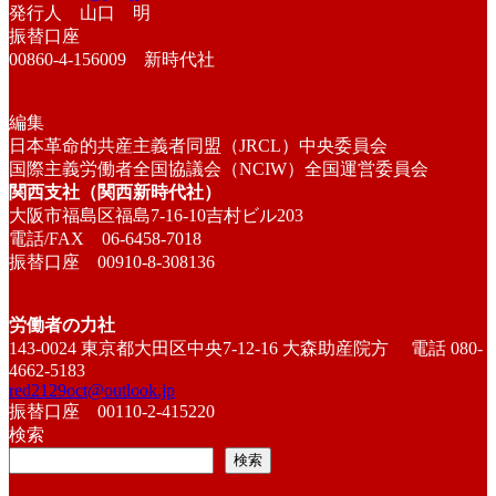
発行人 山口 明
振替口座
00860-4-156009 新時代社
編集
日本革命的共産主義者同盟（JRCL）中央委員会
国際主義労働者全国協議会（NCIW）全国運営委員会
関西支社（関西新時代社）
大阪市福島区福島7-16-10吉村ビル203
電話/FAX 06-6458-7018
振替口座 00910-8-308136
労働者の力社
143-0024 東京都大田区中央7-12-16 大森助産院方 電話 080-
4662-5183
red2129oct@outlook.jp
振替口座 00110-2-415220
検索
検索