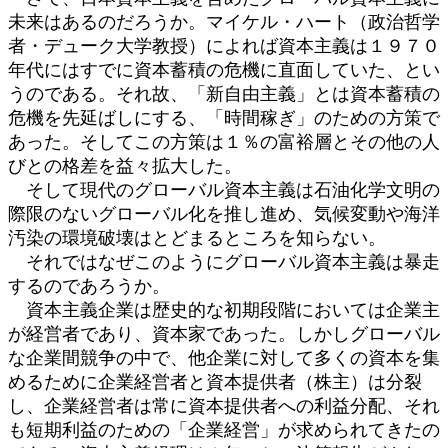
未来はあるのだろうか。マイケル・ハート（政治哲学
者・デューク大学教授）によれば資本主義は１９７０
年代にはすでに資本蓄積の危機に直面していた、とい
うのである。それ故、「新自由主義」とは資本蓄積の
危機を先延ばしにする、「時間稼ぎ」のための方策で
あった。そしてこの方策は１％の富裕層とその他の人
びとの格差を益々拡大した。
そして現代のグローバル資本主義は石油化学文明の
際限のないグローバル化を推し進め、気候変動や海洋
汚染の環境破壊はとどまるところを知らない。
それではなぜこのようにグローバル資本主義は暴走
するのであろうか。
資本主義企業は歴史的な初期段階においては企業主
が経営者であり、資本家であった。しかしグローバル
な企業間競争の中で、他企業に対して多くの資本を集
めるために企業経営者と資本提供者（株主）は分裂
し、企業経営者は常に資本提供者への利益分配、それ
も短期利益のための「企業経営」が求められてきたの