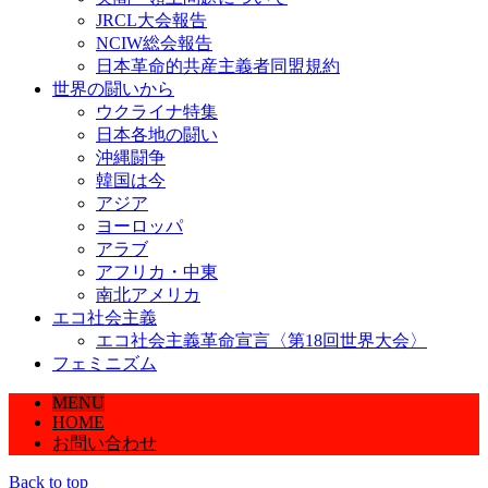
JRCL大会報告
NCIW総会報告
日本革命的共産主義者同盟規約
世界の闘いから
ウクライナ特集
日本各地の闘い
沖縄闘争
韓国は今
アジア
ヨーロッパ
アラブ
アフリカ・中東
南北アメリカ
エコ社会主義
エコ社会主義革命宣言〈第18回世界大会〉
フェミニズム
MENU
HOME
お問い合わせ
Back to top