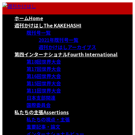
コ
ナ
ン
ビ
ホーム
Home
テ
ゲ
ン
ー
週刊かけはし
The KAKEHASHI
ツ
シ
既刊号一覧
へ
ョ
2021年既刊号一覧
ス
ン
週刊かけはしアーカイブス
キ
に
第四インターナショナル
Fourth International
ッ
移
第18回世界大会
プ
動
第17回世界大会
第16回世界大会
第15回世界大会
第11回世界大会
日本支部関連
国際委員会
私たちの主張
Assertions
私たちの視点・主張
重要記事・論文
インターナショナルビュー