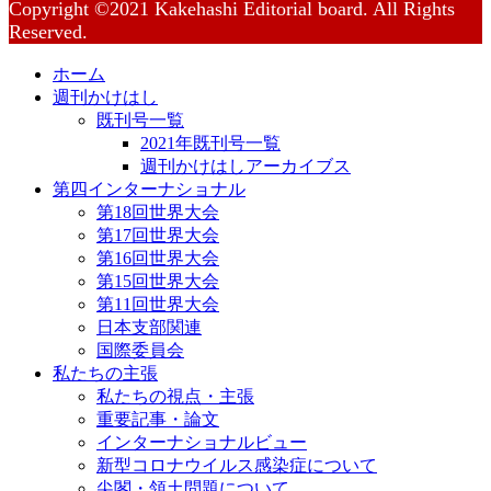
Copyright ©2021 Kakehashi Editorial board. All Rights
Reserved.
ホーム
週刊かけはし
既刊号一覧
2021年既刊号一覧
週刊かけはしアーカイブス
第四インターナショナル
第18回世界大会
第17回世界大会
第16回世界大会
第15回世界大会
第11回世界大会
日本支部関連
国際委員会
私たちの主張
私たちの視点・主張
重要記事・論文
インターナショナルビュー
新型コロナウイルス感染症について
尖閣・領土問題について