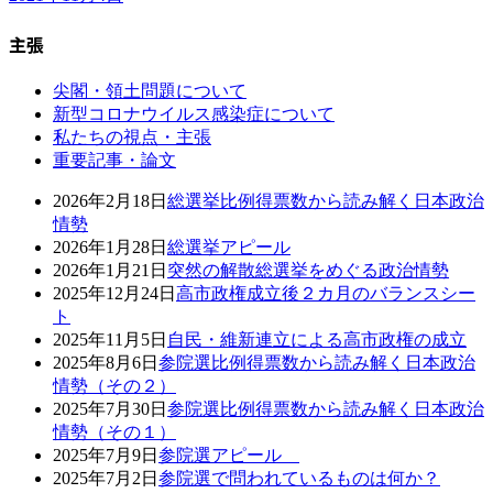
主張
尖閣・領土問題について
新型コロナウイルス感染症について
私たちの視点・主張
重要記事・論文
2026年2月18日
総選挙比例得票数から読み解く日本政治
情勢
2026年1月28日
総選挙アピール
2026年1月21日
突然の解散総選挙をめぐる政治情勢
2025年12月24日
高市政権成立後２カ月のバランスシー
ト
2025年11月5日
自民・維新連立による高市政権の成立
2025年8月6日
参院選比例得票数から読み解く日本政治
情勢（その２）
2025年7月30日
参院選比例得票数から読み解く日本政治
情勢（その１）
2025年7月9日
参院選アピール
2025年7月2日
参院選で問われているものは何か？