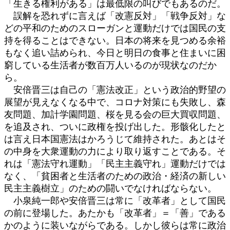
「生きる権利がある」は最低限の叫びでもあるのだ。
誤解を恐れずに言えば「改憲反対」「戦争反対」な
どの平和のためのスローガンと運動だけでは国民の支
持を得ることはできない。日本の将来を見つめる余裕
もなく追い詰められ、今日と明日の食事と住まいに困
窮している生活者が数百万人いるのが現状なのだか
ら。
安倍晋三は自己の「憲法改正」という政治的野望の
展望が見えなくなる中で、コロナ対策にも失敗し、森
友問題、加計学園問題、桜を見る会の巨大買収問題、
を追及され、ついに政権を投げ出した。形骸化したと
は言え日本国憲法はかろうじて維持された。あとはそ
の中身を大衆運動の力により取り返すことである。そ
れは「憲法守れ運動」「民主主義守れ」運動だけでは
なく、「貧困者と生活者のための政治・経済の新しい
民主主義樹立」のための闘いでなければならない。
小泉純一郎や安倍晋三は常に「改革者」として国民
の前に登場した。あたかも「改革者」＝「善」である
かのように装いながらである。しかし彼らは常に政治