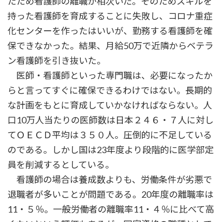
たため看護師の離職が相次いだ。そのためスキルを
持った看護師を育成することに失敗し、コロナ重症
化センターを作ったはいいが、勤務する看護師を確
保できなかった。結果、月給50万で近隣からベテラ
ン看護師を引き抜いた。
医師・看護師といった専門職は、必要になったか
らと言ってすぐに確保できるわけではない。長期的
な計画をもとに育成していかなければならない。人
口10万人当たりの医師数は日本２４６・７人に対し
てＯＥＣＤ平均は３５０人。圧倒的に不足している
のである。しかし国は23年度より段階的に医学部定
員を削減するとしている。
看護師の場合は養成数よりも、労働条件が劣悪で
退職者が多いことが問題である。20年度の離職率は
11・５％。一般労働者の離職率11・４％に比べて高