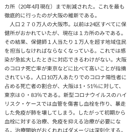
カ所（20年4月現在）まで削減された。これを最も
徹底的に行ったのが大阪の維新である。
人口２７０万人の大阪市。以前は24区すべてに保
健所がおかれていたが、現在は１カ所のみである。
その結果、保健師１人当たり１万人を超す地域住民
を担当しなければならなくなっている。これでは感
染が急拡大したときに対応できるわけがない。大阪
のコロナ死亡率が東京などに比べて高いことが指摘
されている。人口10万人あたりでのコロナ陽性者に
占める死亡者の割合が、大阪は1・51％に対して、
東京は０・83％である。新型コロナウイルスのハイ
リスク・ケースでは血管を傷害し血栓を作り、暴走
した免疫が肺を壊してしまう。したがって初期から
血栓に対する治療、免疫を抑える治療が必要にな
る。治療開始がおくれればダメージは深刻化する。