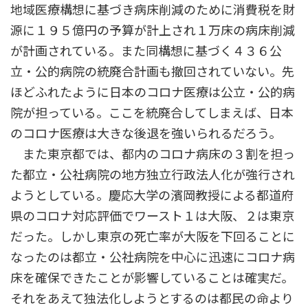
地域医療構想に基づき病床削減のために消費税を財
源に１９５億円の予算が計上され１万床の病床削減
が計画されている。また同構想に基づく４３６公
立・公的病院の統廃合計画も撤回されていない。先
ほどふれたように日本のコロナ医療は公立・公的病
院が担っている。ここを統廃合してしまえば、日本
のコロナ医療は大きな後退を強いられるだろう。
また東京都では、都内のコロナ病床の３割を担っ
た都立・公社病院の地方独立行政法人化が強行され
ようとしている。慶応大学の濱岡教授による都道府
県のコロナ対応評価でワースト１は大阪、２は東京
だった。しかし東京の死亡率が大阪を下回ることに
なったのは都立・公社病院を中心に迅速にコロナ病
床を確保できたことが影響していることは確実だ。
それをあえて独法化しようとするのは都民の命より