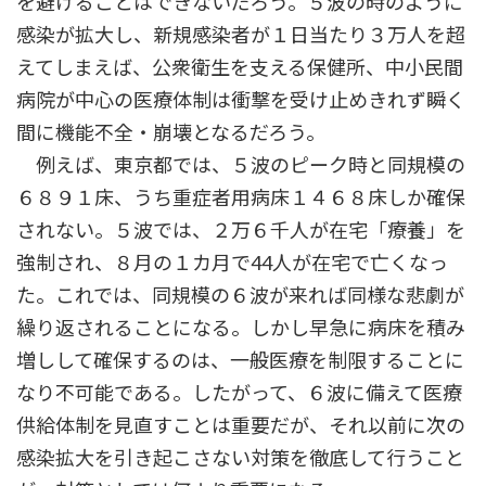
を避けることはできないだろう。５波の時のように
感染が拡大し、新規感染者が１日当たり３万人を超
えてしまえば、公衆衛生を支える保健所、中小民間
病院が中心の医療体制は衝撃を受け止めきれず瞬く
間に機能不全・崩壊となるだろう。
例えば、東京都では、５波のピーク時と同規模の
６８９１床、うち重症者用病床１４６８床しか確保
されない。５波では、２万６千人が在宅「療養」を
強制され、８月の１カ月で44人が在宅で亡くなっ
た。これでは、同規模の６波が来れば同様な悲劇が
繰り返されることになる。しかし早急に病床を積み
増しして確保するのは、一般医療を制限することに
なり不可能である。したがって、６波に備えて医療
供給体制を見直すことは重要だが、それ以前に次の
感染拡大を引き起こさない対策を徹底して行うこと