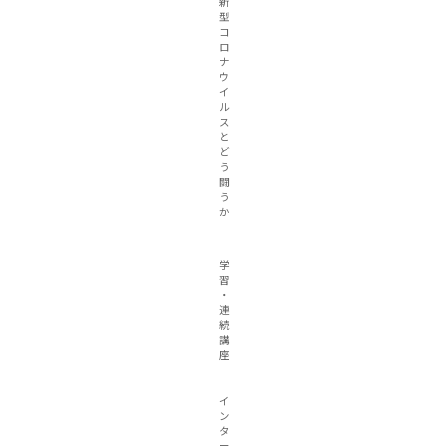
新
型
コ
ロ
ナ
ウ
イ
ル
ス
と
ど
う
闘
う
か
学
習
・
連
続
講
座
イ
ン
タ
ー