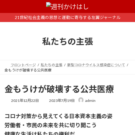
コ
ナ
ン
ビ
テ
ゲ
21世紀社会主義の思想と運動に寄与する左翼ジャーナル
ン
ー
ツ
シ
へ
ョ
私たちの主張
ス
ン
キ
に
ッ
移
プ
動
フロントページ
私たちの主張
新型コロナウイルス感染症について
金もうけが破壊する公共医療
金もうけが破壊する公共医療
最
2021年12月22日
2023年7月19日
admin
終
更
コロナ対策から見えてくる日本資本主義の姿
新
日
労働者・市民の未来を共に切り開こう
時
:
健康な生活は私たちの権利だ