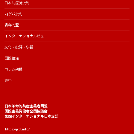
日本共産党批判
内ゲバ批判
青年同盟
インターナショナルビュー
文化・批評・学習
国際組織
コラム架橋
資料
日本革命的共産主義者同盟
国際主義労働者全国協議会
第四インターナショナル日本支部
https://jrcl.info/