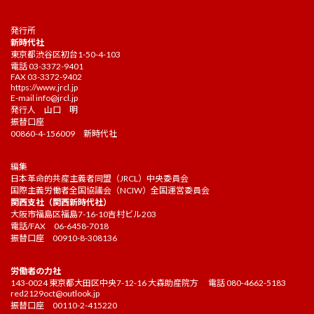
発行所
新時代社
東京都渋谷区初台1-50-4-103
電話 03-3372-9401
FAX 03-3372-9402
https://www.jrcl.jp
E-mail
info@jrcl.jp
発行人 山口 明
振替口座
00860-4-156009 新時代社
編集
日本革命的共産主義者同盟（JRCL）中央委員会
国際主義労働者全国協議会（NCIW）全国運営委員会
関西支社（関西新時代社）
大阪市福島区福島7-16-10吉村ビル203
電話/FAX 06-6458-7018
振替口座 00910-8-308136
労働者の力社
143-0024 東京都大田区中央7-12-16 大森助産院方 電話 080-4662-5183
red2129oct@outlook.jp
振替口座 00110-2-415220