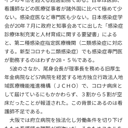
インの４倍を超える超過勤務である。日本は医師、
看護師などの医療従事者が諸外国に比べて極めて少
ない。感染症医など専門医も少ない。日本感染症学
会が20年７月に政府と知事会あてに出した「感染症
診療体制充実と人材育成に関する要望書」による
と、第二種感染症指定医療機関（二類感染症に対応
する。新型コロナも二類感染症）でも感染症専門医
が勤務するのはわずか28・５％である。
5波のさなか、尾身会長が理事長を務める旧厚生
年金病院など57病院を経営する地方独立行政法人地
域医療機能推進機構（ＪＣＨＯ）で、コロナ病床と
して届けているにもかかわらず、３割から５割が空
床だったことが報道された。この背景にあるのは看
護師不足である。
大阪では府立病院を独法化し労働条件を切り下げ