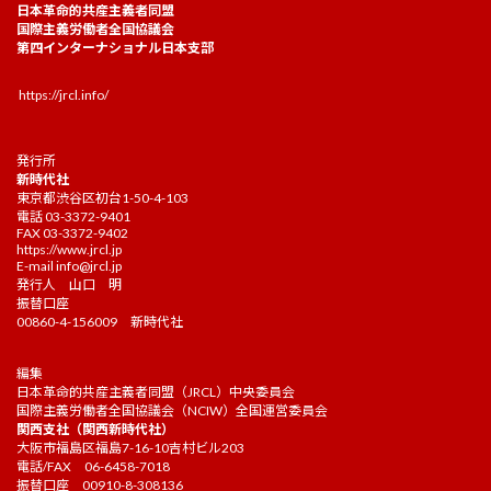
日本革命的共産主義者同盟
国際主義労働者全国協議会
第四インターナショナル日本支部
https://jrcl.info/
発行所
新時代社
東京都渋谷区初台1-50-4-103
電話 03-3372-9401
FAX 03-3372-9402
https://www.jrcl.jp
E-mail
info@jrcl.jp
発行人 山口 明
振替口座
00860-4-156009 新時代社
編集
日本革命的共産主義者同盟（JRCL）中央委員会
国際主義労働者全国協議会（NCIW）全国運営委員会
関西支社（関西新時代社）
大阪市福島区福島7-16-10吉村ビル203
電話/FAX 06-6458-7018
振替口座 00910-8-308136