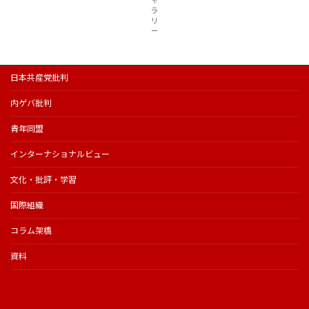
ャ
ラ
リ
ー
日本共産党批判
内ゲバ批判
青年同盟
インターナショナルビュー
文化・批評・学習
国際組織
コラム架橋
資料