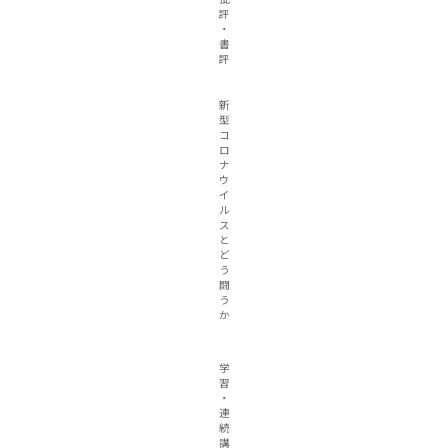
評
・
書
評
新
型
コ
ロ
ナ
ウ
イ
ル
ス
と
ど
う
闘
う
か
学
習
・
連
続
講