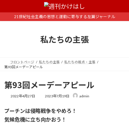
コ
ナ
ン
ビ
テ
ゲ
21世紀社会主義の思想と運動に寄与する左翼ジャーナル
ン
ー
ツ
シ
へ
ョ
私たちの主張
ス
ン
キ
に
ッ
移
プ
動
フロントページ
私たちの主張
私たちの視点・主張
第93回メーデーアピール
第93回メーデーアピール
最
2022年4月27日
2023年7月19日
admin
終
更
プーチンは侵略戦争をやめろ！
新
日
気候危機に立ち向かおう！
時
: