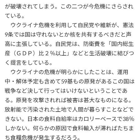
が破壊されてしまう。この二つが今危機にさらされ
ている。
ウクライナ危機を利用して自民党や維新が、憲法
9条では国は守れないとか核を共有するべきだと声
高に主張している。自民党は、防衛費を「国内総生
産（ＧＤＰ）比２％以上」などと生活破壊に結びつ
く提言をしている。
ウクライナの危機が明らかにしたことは、運用
中・解体予定も含めて59基もの原発があるこの国は
戦争など決して行ってはいけないということであ
る。原発を攻撃されれば被害は甚大なものになる。
放射能で汚染された土地で人間が暮らすことなどで
きない。日本の食料自給率はカロリーベースで38％
しかない。何らかの原因で食料輸入が滞ればたちま
ち食糧危機が発生するだろう。