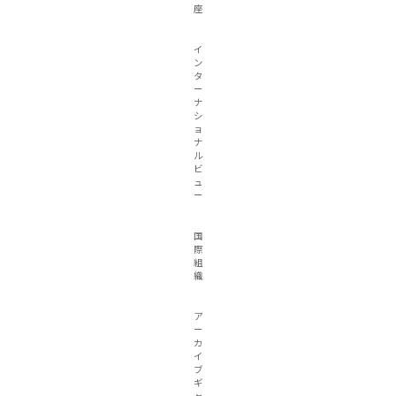
座
イ
ン
タ
ー
ナ
シ
ョ
ナ
ル
ビ
ュ
ー
国
際
組
織
ア
ー
カ
イ
ブ
ギ