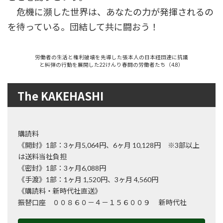
危機に瀕した世界は、あなたの力が発揮されるの
を待っている。団結して共に闘おう！
労働者の生活と権利破壊を先導した張本人の日本経団連に抗議
と糾弾の行動を展開した22けんり春闘の労働者たち（4.8）
The KAKEHASHI
購読料
《開封》1部：3ヶ月5,064円、6ヶ月 10,128円 ※3部以上
は送料当社負担
《密封》1部：3ヶ月6,088円
《手渡》1部：1ヶ月 1,520円、3ヶ月 4,560円
《購読料・新時代社直送》
振替口座 ００８６０－４－１５６００９ 新時代社