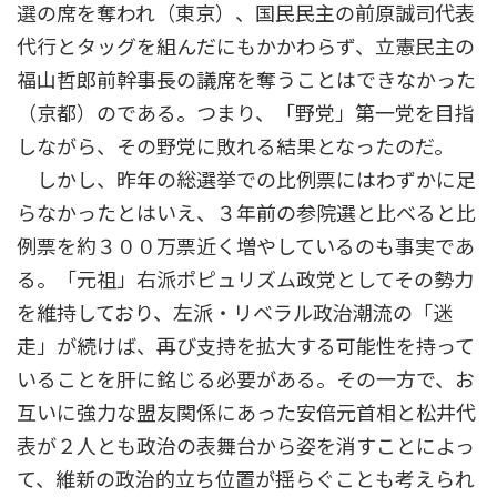
選の席を奪われ（東京）、国民民主の前原誠司代表
代行とタッグを組んだにもかかわらず、立憲民主の
福山哲郎前幹事長の議席を奪うことはできなかった
（京都）のである。つまり、「野党」第一党を目指
しながら、その野党に敗れる結果となったのだ。
しかし、昨年の総選挙での比例票にはわずかに足
らなかったとはいえ、３年前の参院選と比べると比
例票を約３００万票近く増やしているのも事実であ
る。「元祖」右派ポピュリズム政党としてその勢力
を維持しており、左派・リベラル政治潮流の「迷
走」が続けば、再び支持を拡大する可能性を持って
いることを肝に銘じる必要がある。その一方で、お
互いに強力な盟友関係にあった安倍元首相と松井代
表が２人とも政治の表舞台から姿を消すことによっ
て、維新の政治的立ち位置が揺らぐことも考えられ