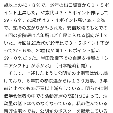
歳以上の40・８％で、19年の出口調査から１・５ポ
イント上昇した。50歳代は３・５ポイント伸ばして
39・６％、60歳代は２・４ポイント高い38・２％
で、支持の広がりがみられた。安倍政権のもとでの
３回の参院選は若年層ほど自民に入れる傾向が出て
いた。今回は20歳代が19年比で３・５ポイント下が
って37・６％、30歳代が同１・６ポイント低い
39・０％だった。岸田政権下での自民支持層の「シ
ニアシフト」が浮かぶ」（日本経済新聞）。
そして、上述したように公明党の比例票は減り続
けており、６年前の参院選からは１３９万票、３年
前と比べても35万票以上減らしている。明らかに創
価学会信者の中での活動家層の高齢化によって、活
動量の低下は否めなくなっている。私の住んでいる
新興住宅地でも、公明党のポスターを掲示している