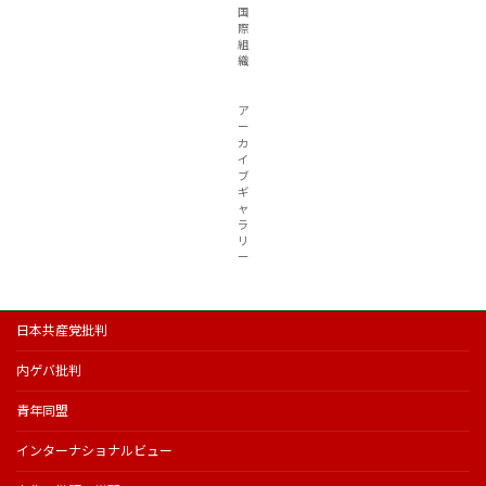
国
際
組
織
ア
ー
カ
イ
ブ
ギ
ャ
ラ
リ
ー
日本共産党批判
内ゲバ批判
青年同盟
インターナショナルビュー