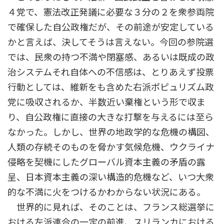
４党で、憲法改正発議に必要な３分の２を衆参両院
で確保した自公政権だが、その前途が安定している
かと言えば、決してそうは言えない。今回の参院選
では、民衆の持つ不満や閉塞感、あるいは既成の政
治システムそれ自体への不信感は、とりあえず投票
行動としては、維新をも含めた右派ポピュリズム政
党に吸収されるか、半数近い棄権という形で収ま
り、自公政権に直接の大きな打撃を与えるには至ら
なかった。しかし、世界の地政学的な危機の構図、
人類の存続そのものを脅かす気候危機、ウクライナ
侵略を契機にしたグローバル資本主義の矛盾の露
呈、日本資本主義の深い構造的危機など、いつ大衆
的な不満に火をつけるかわからない状況にある。
世界的に見れば、そのことは、フランス総選挙に
おける左派連合の一定の前進、スリランカにおける