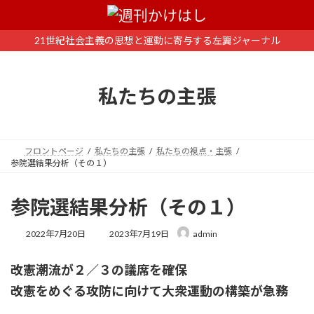
コ
ナ
ン
ビ
テ
ゲ
21世紀社会主義の思想と運動に寄与する左翼ジャーナル
ン
ー
ツ
シ
へ
ョ
私たちの主張
ス
ン
キ
に
ッ
移
プ
動
フロントページ
私たちの主張
私たちの視点・主張
参院選結果分析（その１）
参院選結果分析（その１）
最
2022年7月20日
2023年7月19日
admin
終
更
改憲潮流が２／３の議席を確保
新
日
改憲をめぐる攻防に向けて大衆運動の構築が急務
時
: