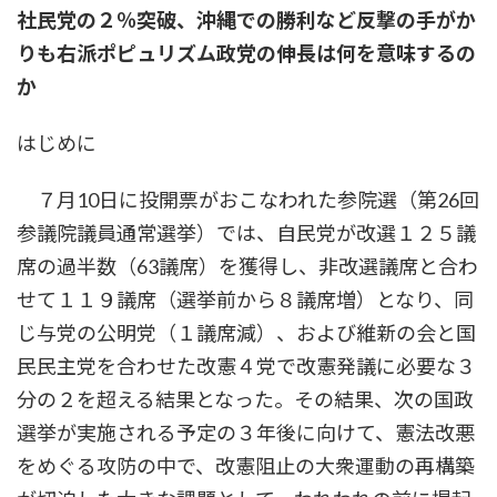
社民党の２％突破、沖縄での勝利など反撃の手がか
りも右派ポピュリズム政党の伸長は何を意味するの
か
はじめに
７月10日に投開票がおこなわれた参院選（第26回
参議院議員通常選挙）では、自民党が改選１２５議
席の過半数（63議席）を獲得し、非改選議席と合わ
せて１１９議席（選挙前から８議席増）となり、同
じ与党の公明党（１議席減）、および維新の会と国
民民主党を合わせた改憲４党で改憲発議に必要な３
分の２を超える結果となった。その結果、次の国政
選挙が実施される予定の３年後に向けて、憲法改悪
をめぐる攻防の中で、改憲阻止の大衆運動の再構築