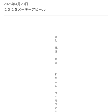
2025年4月23日
２０２５メーデーアピール
文
化
・
批
評
・
書
評
新
型
コ
ロ
ナ
ウ
イ
ル
ス
と
ど