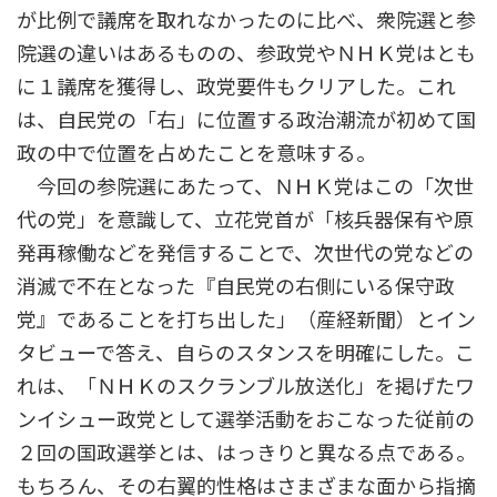
が比例で議席を取れなかったのに比べ、衆院選と参
院選の違いはあるものの、参政党やＮＨＫ党はとも
に１議席を獲得し、政党要件もクリアした。これ
は、自民党の「右」に位置する政治潮流が初めて国
政の中で位置を占めたことを意味する。
今回の参院選にあたって、ＮＨＫ党はこの「次世
代の党」を意識して、立花党首が「核兵器保有や原
発再稼働などを発信することで、次世代の党などの
消滅で不在となった『自民党の右側にいる保守政
党』であることを打ち出した」（産経新聞）とイン
タビューで答え、自らのスタンスを明確にした。こ
れは、「ＮＨＫのスクランブル放送化」を掲げたワ
ンイシュー政党として選挙活動をおこなった従前の
２回の国政選挙とは、はっきりと異なる点である。
もちろん、その右翼的性格はさまざまな面から指摘