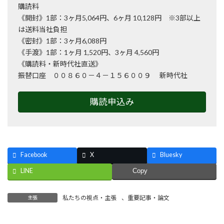
購読料
《開封》1部：3ヶ月5,064円、6ヶ月 10,128円 ※3部以上
は送料当社負担
《密封》1部：3ヶ月6,088円
《手渡》1部：1ヶ月 1,520円、3ヶ月 4,560円
《購読料・新時代社直送》
振替口座 ００８６０－４－１５６００９ 新時代社
購読申込み
Facebook
X
Bluesky
LINE
Copy
私たちの視点・主張
、
重要記事・論文
主張