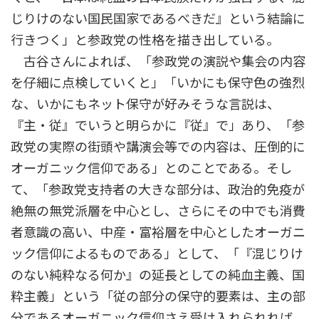
じりけのない国民国家であるべきだ』という結論に
行きつく」と参政党の性格を描き出している。
古谷さんによれば、「参政党の演説や集会の内容
を仔細に点検していくと」「いかにも保守色の強烈
な、いかにもネット保守が好みそうな言説は、
『主・従』でいうと明らかに『従』で」あり、「参
政党の実際の街頭や講演会等での内容は、圧倒的に
オーガニック信仰である」とのことである。そし
て、「参政党支持者の大きな部分は、政治的免疫が
絶無の無党派層を中心とし、さらにその中でも消費
者意識の高い、中産・富裕層を中心としたオーガニ
ック信仰によるものである」として、「『混じりけ
のない純粋なる何か』の延長としての純血主義、国
粋主義」という「従の部分の保守的要素は、主の部
分であるオーガニック信仰さえ受け入れられれば、