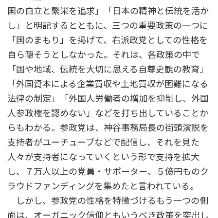
国の自立と繁栄を追求」「日本の精神と伝統を活か
し」と明記するとともに、三つの重要政策の一つに
「国のまもり」を掲げて、右派政党としての性格を
自ら隠そうとしなかった。それは、各政策の中で
「国や地域、伝統を大切に思える自尊史観の教育」
「外国資本による企業買収や土地買収が困難になる
法律の制定」「外国人労働者の増加を抑制し、外国
人参政権を認めない」などを打ち出していることか
らもわかる。参政党は、神谷事務局長の街頭演説を
支持者がユーチューブなどで配信し、それを見た
人々が支持者になっていくという形で支持を拡大
し、７万人以上の党員・サポーター、５億円ものク
ラウドファンディングを集めたと言われている。
しかし、参政党の性格を特徴づけるもう一つの側
面は、オーガニック信仰ともいうべき政策を突出し