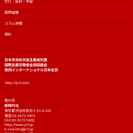
文化・批評・学習
国際組織
コラム架橋
資料
日本革命的共産主義者同盟
国際主義労働者全国協議会
第四インターナショナル日本支部
https://jrcl.info/
発行所
新時代社
東京都渋谷区初台1-50-4-103
電話 03-3372-9401
FAX 03-3372-9402
https://www.jrcl.jp
E-mail
info@jrcl.jp