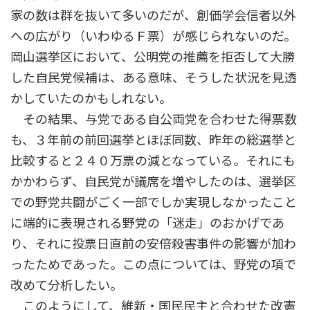
家の数は群を抜いて多いのだが、創価学会信者以外
への広がり（いわゆるＦ票）が感じられないのだ。
岡山選挙区において、公明党の推薦を拒否して大勝
した自民党候補は、ある意味、そうした状況を見透
かしていたのかもしれない。
その結果、与党である自公両党を合わせた得票数
も、３年前の前回選挙とほぼ同数、昨年の総選挙と
比較すると２４０万票の減となっている。それにも
かかわらず、自民党が議席を増やしたのは、選挙区
での野党共闘がごく一部でしか実現しなかったこと
に端的に表現される野党の「迷走」のおかげであ
り、それに投票日直前の安倍殺害事件の影響が加わ
ったためであった。この点については、野党の項で
改めて分析したい。
このようにして、維新・国民民主と合わせた改憲