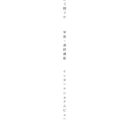
う
闘
う
か
学
習
・
連
続
講
座
イ
ン
タ
ー
ナ
シ
ョ
ナ
ル
ビ
ュ
ー