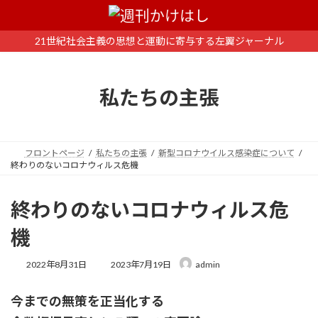
コ
ナ
ン
ビ
テ
ゲ
21世紀社会主義の思想と運動に寄与する左翼ジャーナル
ン
ー
ツ
シ
へ
ョ
私たちの主張
ス
ン
キ
に
ッ
移
プ
動
フロントページ
私たちの主張
新型コロナウイルス感染症について
終わりのないコロナウィルス危機
終わりのないコロナウィルス危
機
最
2022年8月31日
2023年7月19日
admin
終
更
今までの無策を正当化する
新
日