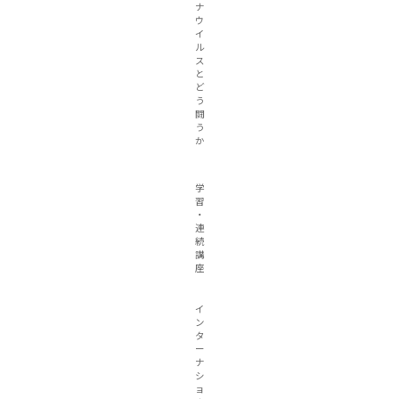
ナ
ウ
イ
ル
ス
と
ど
う
闘
う
か
学
習
・
連
続
講
座
イ
ン
タ
ー
ナ
シ
ョ