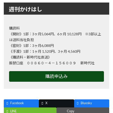
週刊かけはし
購読料
《開封》1部：3ヶ月5,064円、6ヶ月 10,128円 ※3部以上
は送料当社負担
《密封》1部：3ヶ月6,088円
《手渡》1部：1ヶ月 1,520円、3ヶ月 4,560円
《購読料・新時代社直送》
振替口座 ００８６０－４－１５６００９ 新時代社
購読申込み
Facebook
X
Bluesky
LINE
Copy