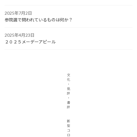
2025年7月2日
参院選で問われているものは何か？
2025年4月23日
２０２５メーデーアピール
文
化
・
批
評
・
書
評
新
型
コ
ロ