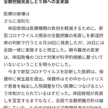
全数把握見直しと５類への変更論
時
:
医療の崩壊は
さらに深刻化
岸田首相は医療機関の負担を軽減するために、新
型コロナウイルス感染の全数把握の見直しを都道府
県の判断で行うと８月24日に発表したが、26日には
全国一律に実施すると修正した。朝令暮改の変更
は、岸田政権のコロナ対策が科学的根拠に基づいて
いないということを明らかにした。
今まで新型コロナウイルスを診断した医師は、保
健所に発生届を提出。保健所はその中からハイリス
ク患者を抽出し入院調整を行い医療につなげるとい
う体制がとられているはずだった。岸田首相が見直
しを宣言するまでもなく、全国で全数把握方針は破
綻していた。ものの10分ほどで発熱外来の1日分の