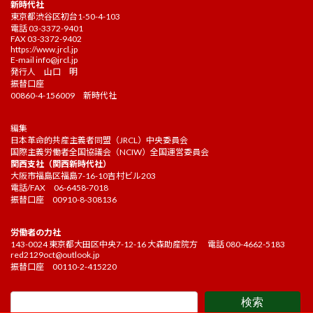
新時代社
東京都渋谷区初台1-50-4-103
電話 03-3372-9401
FAX 03-3372-9402
https://www.jrcl.jp
E-mail
info@jrcl.jp
発行人 山口 明
振替口座
00860-4-156009 新時代社
編集
日本革命的共産主義者同盟（JRCL）中央委員会
国際主義労働者全国協議会（NCIW）全国運営委員会
関西支社（関西新時代社）
大阪市福島区福島7-16-10吉村ビル203
電話/FAX 06-6458-7018
振替口座 00910-8-308136
労働者の力社
143-0024 東京都大田区中央7-12-16 大森助産院方 電話 080-4662-5183
red2129oct@outlook.jp
振替口座 00110-2-415220
検索