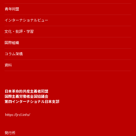
青年同盟
インターナショナルビュー
文化・批評・学習
国際組織
コラム架橋
資料
日本革命的共産主義者同盟
国際主義労働者全国協議会
第四インターナショナル日本支部
https://jrcl.info/
発行所