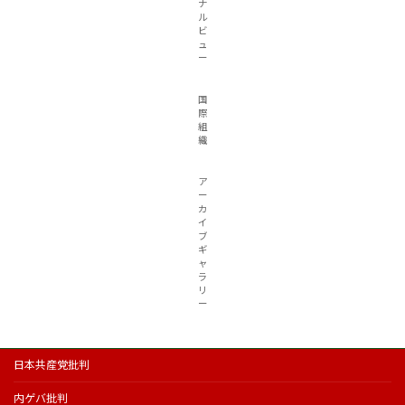
ナ
ル
ビ
ュ
ー
国
際
組
織
ア
ー
カ
イ
ブ
ギ
ャ
ラ
リ
ー
日本共産党批判
内ゲバ批判