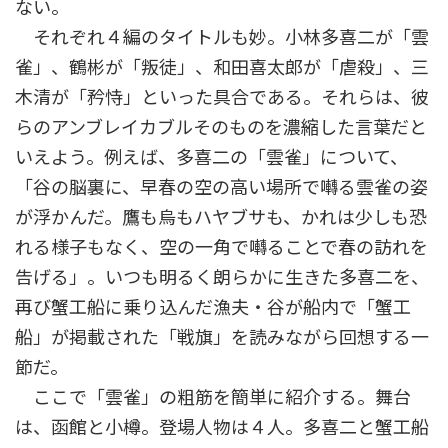
ない。
それぞれ４編のタイトルも妙。小林多喜二が「雲
雀」、鶴彬が「叛徒」、和田喜太郎が「虐殺」、三
木清が「矜恃」といった具合である。それらは、彼
らのアンブレイカブルそのものを濃縮した言葉だと
いえよう。例えば、多喜二の「雲雀」について、
「谷の脳裏に、早春の空の高い場所で囀る雲雀の姿
が浮かんだ。鷹も烏もハヤブサも、かれは少しも恐
れる様子もなく、空の一角で囀ることで春の訪れを
告げる」。いつも明るく朗らかに生きた多喜二を、
再び蟹工船に乗り込んだ漁夫・谷が船内で「蟹工
船」が掲載された「戦旗」を読みながら回想する一
節だ。
ここで「雲雀」の粗筋を簡単に紹介する。舞台
は、函館と小樽。登場人物は４人。多喜二と蟹工船