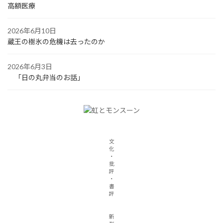
高額医療
2026年6月10日
蔵王の樹氷の危機は去ったのか
2026年6月3日
「日の丸弁当のお話」
文
化
・
批
評
・
書
評
新