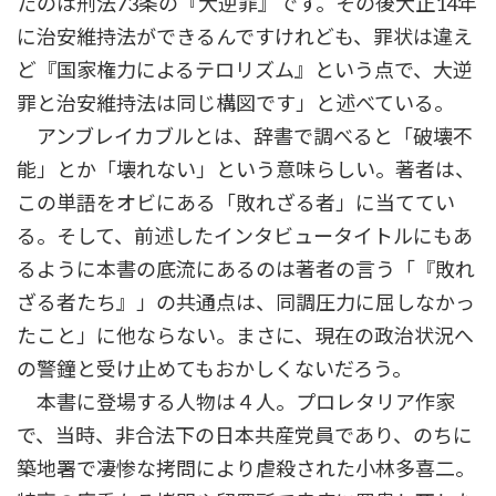
たのは刑法73条の『大逆罪』です。その後大正14年
に治安維持法ができるんですけれども、罪状は違え
ど『国家権力によるテロリズム』という点で、大逆
罪と治安維持法は同じ構図です」と述べている。
アンブレイカブルとは、辞書で調べると「破壊不
能」とか「壊れない」という意味らしい。著者は、
この単語をオビにある「敗れざる者」に当ててい
る。そして、前述したインタビュータイトルにもあ
るように本書の底流にあるのは著者の言う「『敗れ
ざる者たち』」の共通点は、同調圧力に屈しなかっ
たこと」に他ならない。まさに、現在の政治状況へ
の警鐘と受け止めてもおかしくないだろう。
本書に登場する人物は４人。プロレタリア作家
で、当時、非合法下の日本共産党員であり、のちに
築地署で凄惨な拷問により虐殺された小林多喜二。