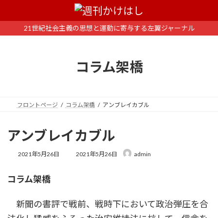
コ
ナ
ン
ビ
テ
ゲ
21世紀社会主義の思想と運動に寄与する左翼ジャーナル
ン
ー
ツ
シ
へ
ョ
コラム架橋
ス
ン
キ
に
ッ
移
プ
動
フロントページ
コラム架橋
アンブレイカブル
アンブレイカブル
最
2021年5月26日
2021年5月26日
admin
終
更
コラム架橋
新
日
時
新聞の書評で戦前、戦時下において政治弾圧を合
: