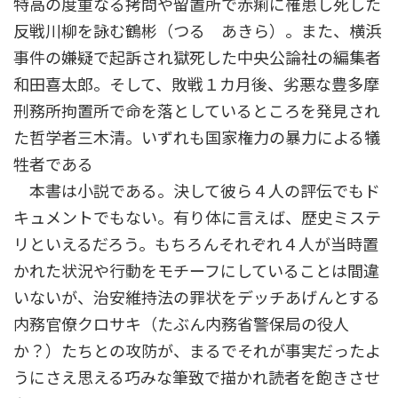
特高の度重なる拷問や留置所で赤痢に罹患し死した
反戦川柳を詠む鶴彬（つる あきら）。また、横浜
事件の嫌疑で起訴され獄死した中央公論社の編集者
和田喜太郎。そして、敗戦１カ月後、劣悪な豊多摩
刑務所拘置所で命を落としているところを発見され
た哲学者三木清。いずれも国家権力の暴力による犠
牲者である
本書は小説である。決して彼ら４人の評伝でもド
キュメントでもない。有り体に言えば、歴史ミステ
リといえるだろう。もちろんそれぞれ４人が当時置
かれた状況や行動をモチーフにしていることは間違
いないが、治安維持法の罪状をデッチあげんとする
内務官僚クロサキ（たぶん内務省警保局の役人
か？）たちとの攻防が、まるでそれが事実だったよ
うにさえ思える巧みな筆致で描かれ読者を飽きさせ