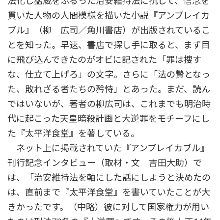
法化し猛威をふるった治安維持法に抗して、信念を
貫いた人物の人間模様を描いた小説『アンブレイカ
ブル』（柳 広司／角川書店）が出版されているこ
とを知った。早速、書店で探し手に取ると、まず目
に飛び込んできたのがオビに記された「罪は捜す
な、仕立て上げろ」の文字。さらに「法の贄となっ
た、敗れざる者たちの矜恃」とあった。まだ、読ん
ではいないが、著者の柳広司は、これまでも明治時
代に起こった天皇暗殺計画と大逆罪をモチーフにし
た『太平洋食堂』を著している。
ネット上に掲載されていた『アンブレイカブル』
刊行記念インタビュー（取材・文 吉田大助）で
は、「治安維持法を軸にした話にしようと決めたの
は、直前まで『太平洋食堂』を書いていたことが大
きかったです。（中略）彼に対して国家権力が用い