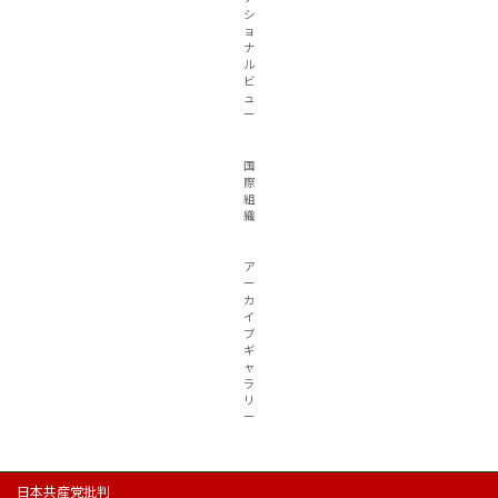
シ
ョ
ナ
ル
ビ
ュ
ー
国
際
組
織
ア
ー
カ
イ
ブ
ギ
ャ
ラ
リ
ー
日本共産党批判