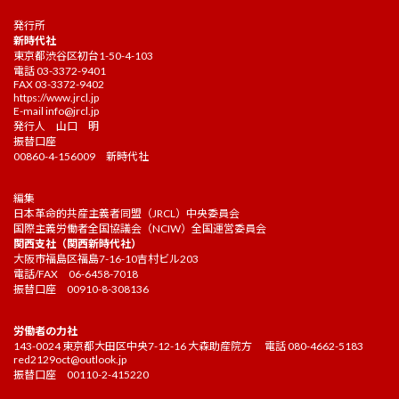
発行所
新時代社
東京都渋谷区初台1-50-4-103
電話 03-3372-9401
FAX 03-3372-9402
https://www.jrcl.jp
E-mail
info@jrcl.jp
発行人 山口 明
振替口座
00860-4-156009 新時代社
編集
日本革命的共産主義者同盟（JRCL）中央委員会
国際主義労働者全国協議会（NCIW）全国運営委員会
関西支社（関西新時代社）
大阪市福島区福島7-16-10吉村ビル203
電話/FAX 06-6458-7018
振替口座 00910-8-308136
労働者の力社
143-0024 東京都大田区中央7-12-16 大森助産院方 電話 080-4662-5183
red2129oct@outlook.jp
振替口座 00110-2-415220