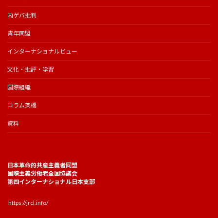
内ゲバ批判
青年同盟
インターナショナルビュー
文化・批評・学習
国際組織
コラム架橋
資料
日本革命的共産主義者同盟
国際主義労働者全国協議会
第四インターナショナル日本支部
https://jrcl.info/