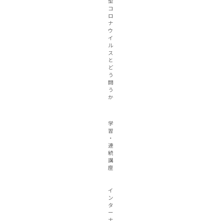
型
コ
ロ
ナ
ウ
イ
ル
ス
と
ど
う
闘
う
か
学
習
・
連
続
講
座
イ
ン
タ
ー
ナ