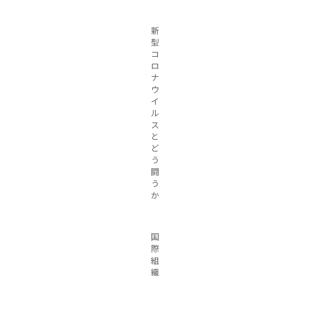
新
型
コ
ロ
ナ
ウ
イ
ル
ス
と
ど
う
闘
う
か
国
際
組
織