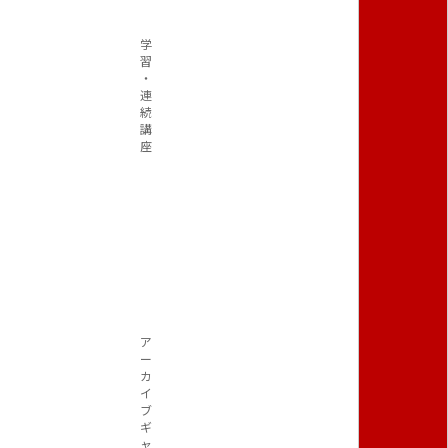
学
習
・
連
続
講
座
ア
ー
カ
イ
ブ
ギ
ャ