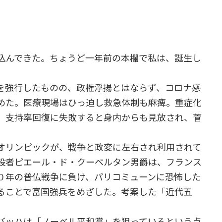
込んできた。ちょうど一年前の本欄で私は、誕生し
。
を強行したものの、政権浮揚とはならず、コロナ感
めた。医療現場はひっ迫し救急体制も麻痺。重症化
。支持率回復に失敗すると身内からも見放され、菅
オリンピックが、戦争と政変に左右され利用されて
設者ピエール・ド・クーベルタン男爵は、フランス
０年の普仏戦争に負け、パリコミューンに恐怖した
ることで富国強兵をめざした。考案した「近代五
バッハは「ノーベル平和賞」を狙っているという点