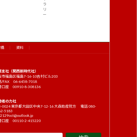
ラ
リ
ー
架橋
資料
西支社（関西新時代社）
市福島区福島7-16-10吉村ビル203
/FAX 06-6458-7018
口座 00910-8-308136
働者の力社
3-0024 東京都大田区中央7-12-16 大森助産院方 電話 080-
62-5183
2129oct@outlook.jp
口座 00110-2-415220