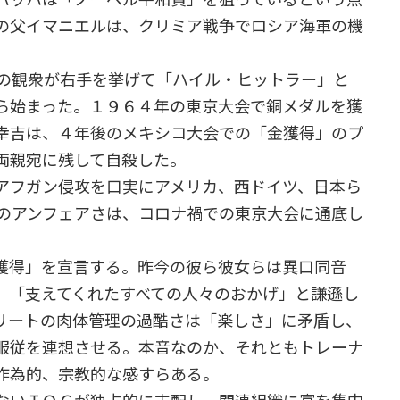
の父イマニエルは、クリミア戦争でロシア海軍の機
の観衆が右手を挙げて「ハイル・ヒットラー」と
ら始まった。１９６４年の東京大会で銅メダルを獲
幸吉は、４年後のメキシコ大会での「金獲得」のプ
両親宛に残して自殺した。
アフガン侵攻を口実にアメリカ、西ドイツ、日本ら
加のアンフェアさは、コロナ禍での東京大会に通底し
獲得」を宣言する。昨今の彼ら彼女らは異口同音
、「支えてくれたすべての人々のおかげ」と謙遜し
リートの肉体管理の過酷さは「楽しさ」に矛盾し、
服従を連想させる。本音なのか、それともトレーナ
作為的、宗教的な感すらある。