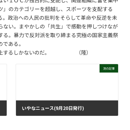
ないＩＯＣが独占的に支配し、関連組織に富を集中
ツ」のカテゴリーを超越し、スポーツを支配する
る。政治への人民の批判をそらして革命や反逆を未
らない。まやかしの「共生」で感動を押しつけなが
する。暴力で反対派を取り締まる究極の国家主義祭
のである。
、廃止するしかないのだ。 （隆）
次の記事
いやなニュース(9月20日発行)
2021年9月15日