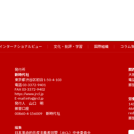
インターナショナルビュー
文化・批評・学習
国際組織
コラム
発行所
関
新時代社
大阪
東京都渋谷区初台1-50-4-103
電話
電話 03-3372-9401
振替
FAX 03-3372-9402
https://www.jrcl.jp
E-mail
info@jrcl.jp
労
発行人 山口 明
14
振替口座
46
red
00860-4-156009 新時代社
振替
編集
日本革命的共産主義者同盟（JRCL）中央委員会