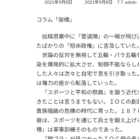
最
2021年9月8日
2021年9月8日
admin
終
更
コラム「架橋」
新
日
時
拙稿思案中に「菅退陣」の一報が飛び
:
たばかりの「短命政権」に言及していた
世論の反対を無視して五輪・パラ五輪
染を爆発的に拡大させ、制御不能ならし
した人々は次々と自宅で息を引き取った
は権力の座から転落していった。
「スポーツと平和の祭典」を謳う近代
きたことは言うまでもない。ＩＯＣの創
貴族階級の危機の時代に育った。１８７
彼は、スポーツを通じて兵士を鍛え上げ
種」は軍事訓練そのものであった。
「銀ブラ」が見つかったＩＯＣ現会長