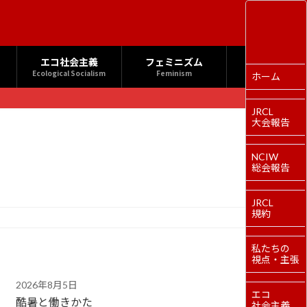
エコ社会主義
フェミニズム
Ecological Socialism
Feminism
ホーム
JRCL
大会報告
NCIW
総会報告
JRCL
規約
私たちの
視点・主張
2026年8月5日
エコ
酷暑と働きかた
社会主義