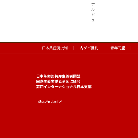
ナ
ル
ビ
ュ
ー
日本共産党批判
内ゲバ批判
青年同盟
日本革命的共産主義者同盟
国際主義労働者全国協議会
第四インターナショナル日本支部
https://jrcl.info/