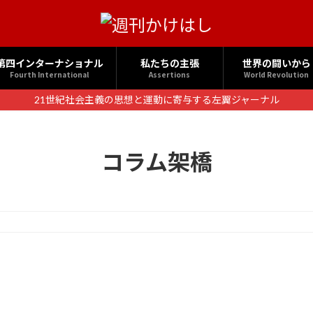
第四インターナショナル
私たちの主張
世界の闘いから
Fourth International
Assertions
World Revolution
21世紀社会主義の思想と運動に寄与する左翼ジャーナル
コラム架橋