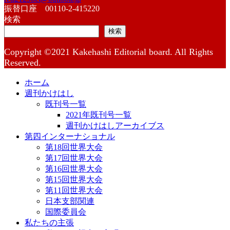
振替口座 00110-2-415220
検索
検索
Copyright ©2021 Kakehashi Editorial board. All Rights
Reserved.
ホーム
週刊かけはし
既刊号一覧
2021年既刊号一覧
週刊かけはしアーカイブス
第四インターナショナル
第18回世界大会
第17回世界大会
第16回世界大会
第15回世界大会
第11回世界大会
日本支部関連
国際委員会
私たちの主張