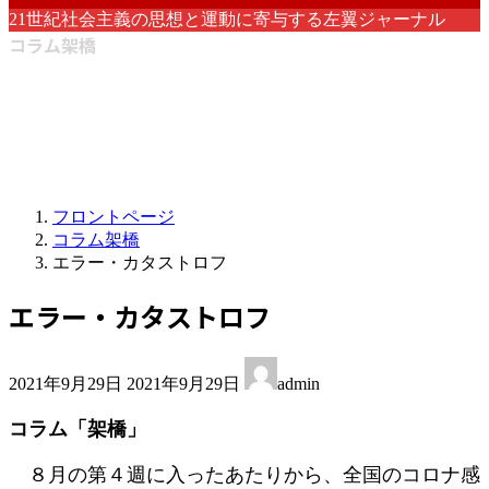
21世紀社会主義の思想と運動に寄与する左翼ジャーナル
コラム架橋
フロントページ
コラム架橋
エラー・カタストロフ
エラー・カタストロフ
最
2021年9月29日
2021年9月29日
admin
終
更
コラム「架橋」
新
日
８月の第４週に入ったあたりから、全国のコロナ感
時