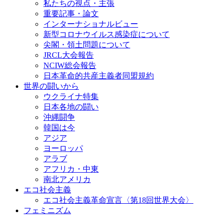
私たちの視点・主張
重要記事・論文
インターナショナルビュー
新型コロナウイルス感染症について
尖閣・領土問題について
JRCL大会報告
NCIW総会報告
日本革命的共産主義者同盟規約
世界の闘いから
ウクライナ特集
日本各地の闘い
沖縄闘争
韓国は今
アジア
ヨーロッパ
アラブ
アフリカ・中東
南北アメリカ
エコ社会主義
エコ社会主義革命宣言〈第18回世界大会〉
フェミニズム