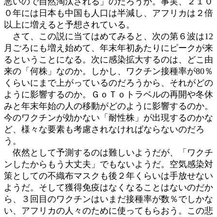
悪いので自然淘汰される」のだろうか。事実、２１０
０年には日本も中国も人口は半減し、アフリカは２倍
以上に増えると予想されている。
さて、この説に当てはめてみると、次の第６波は12
月ごろにも増え始めて、年末年初あたりにピークが来
るということになる。次に感染拡大するのは、どこ由
来の「何株」なのか。しかし、ワクチン接種率が80％
くらいにまで上がっているのだろうから、それがどの
ように影響するのか。ＧｏＴｏトラベルの再開や冬休
みと年末年始の人の移動がどのように影響するのか。
今のワクチンが効かない「耐性株」が出現するのかな
ど、様々な要素も考慮されなければならないのだろ
う。
依然として予測するのは難しいようだが、「ワクチ
ンしたからもう大丈夫」でもないようだ。空気感染対
策としての不織布マスクも後２年くらいは手放せない
ようだ。そして獲得免疫はなくなることはないのだか
ら、３回目のワクチンはいまだ接種率が数％でしかな
い、アフリカの人々のために使ってもらおう。この悲