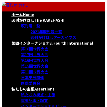
コ
ナ
ン
ビ
ホーム
Home
テ
ゲ
ン
ー
週刊かけはし
The KAKEHASHI
ツ
シ
既刊号一覧
へ
ョ
2021年既刊号一覧
ス
ン
週刊かけはしアーカイブス
キ
に
第四インターナショナル
Fourth International
ッ
移
第18回世界大会
プ
動
第17回世界大会
第16回世界大会
第15回世界大会
第11回世界大会
日本支部関連
国際委員会
私たちの主張
Assertions
私たちの視点・主張
重要記事・論文
インターナショナルビュー