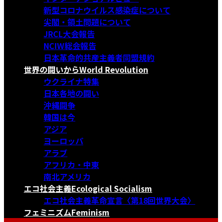
新型コロナウイルス感染症について
尖閣・領土問題について
JRCL大会報告
NCIW総会報告
日本革命的共産主義者同盟規約
世界の闘いから
World Revolution
ウクライナ特集
日本各地の闘い
沖縄闘争
韓国は今
アジア
ヨーロッパ
アラブ
アフリカ・中東
南北アメリカ
エコ社会主義
Ecological Socialism
エコ社会主義革命宣言〈第18回世界大会〉
フェミニズム
Feminism