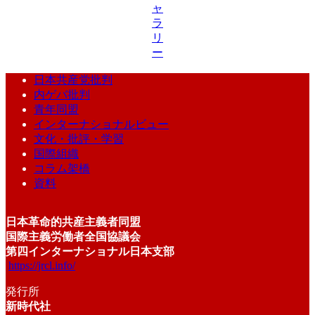
ャ
ラ
リ
ー
日本共産党批判
内ゲバ批判
青年同盟
インターナショナルビュー
文化・批評・学習
国際組織
コラム架橋
資料
日本革命的共産主義者同盟
国際主義労働者全国協議会
第四インターナショナル日本支部
https://jrcl.info/
発行所
新時代社