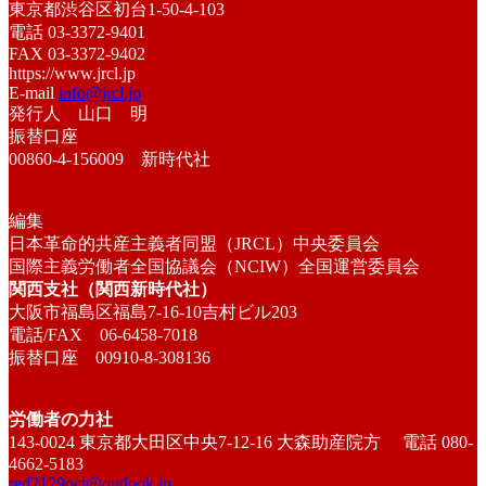
東京都渋谷区初台1-50-4-103
電話 03-3372-9401
FAX 03-3372-9402
https://www.jrcl.jp
E-mail
info@jrcl.jp
発行人 山口 明
振替口座
00860-4-156009 新時代社
編集
日本革命的共産主義者同盟（JRCL）中央委員会
国際主義労働者全国協議会（NCIW）全国運営委員会
関西支社（関西新時代社）
大阪市福島区福島7-16-10吉村ビル203
電話/FAX 06-6458-7018
振替口座 00910-8-308136
労働者の力社
143-0024 東京都大田区中央7-12-16 大森助産院方 電話 080-
4662-5183
red2129oct@outlook.jp