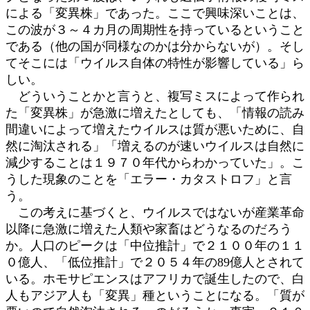
による「変異株」であった。ここで興味深いことは、
この波が３～４カ月の周期性を持っているということ
である（他の国が同様なのかは分からないが）。そし
てそこには「ウイルス自体の特性が影響している」ら
しい。
どういうことかと言うと、複写ミスによって作られ
た「変異株」が急激に増えたとしても、「情報の読み
間違いによって増えたウイルスは質が悪いために、自
然に淘汰される」「増えるのが速いウイルスは自然に
減少することは１９７０年代からわかっていた」。こ
うした現象のことを「エラー・カタストロフ」と言
う。
この考えに基づくと、ウイルスではないが産業革命
以降に急激に増えた人類や家畜はどうなるのだろう
か。人口のピークは「中位推計」で２１００年の１１
０億人、「低位推計」で２０５４年の89億人とされて
いる。ホモサピエンスはアフリカで誕生したので、白
人もアジア人も「変異」種ということになる。「質が