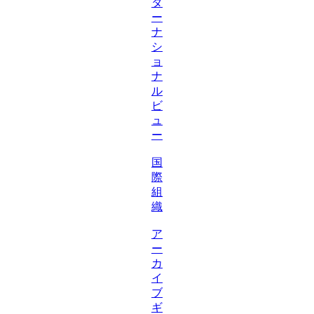
タ
ー
ナ
シ
ョ
ナ
ル
ビ
ュ
ー
国
際
組
織
ア
ー
カ
イ
ブ
ギ