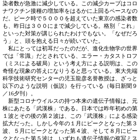
染者数が急激に減少している。この減少カーブはコロ
:
ナワクチン接種の増加率をはるかに上回るペースなの
だ。ピーク時で５０００を超えていた東京の感染者数
も、昨日は３００にまで減少している。格別「これ」
といった対策が講じられたわけでもない。「なぜだろ
う」と、頭を抱える日々が続いていた。
私にとっては初耳だったのだが、進化生物学の世界
では「常識」だとされている、エラー・カタストロフ
（ミスによる破局）という考え方による説明は、この
奇怪な現象の答えになりうると思っている。東大先端
科学技術研究センターの児玉龍彦名誉教授は、ざっと
以下のような説明（仮説）を行っている（毎日新聞９
／16夕刊）。
新型コロナウイルスの持つ本来の遺伝子情報は、元
株にあたる「武漢株」である。日本では昨年初めの第
１波とその後の第２波は、この「武漢株」による感染
拡大だった。しかし今年の１月にピークとなった第３
波、５月にピークとなった第４波、そして８月にピー
クとなった第５波は、いずれも遺伝子情報の複写ミス