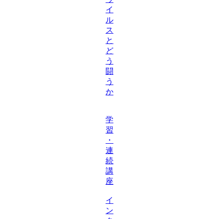
イ
ル
ス
と
ど
う
闘
う
か
学
習
・
連
続
講
座
イ
ン