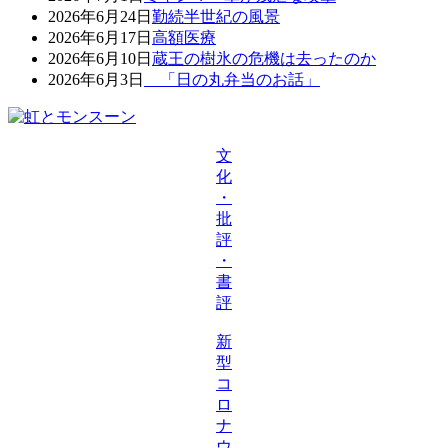
2026年6月24日
勤続半世紀の風景
2026年6月17日
高額医療
2026年6月10日
蔵王の樹氷の危機は去ったのか
2026年6月3日
「日の丸弁当のお話」
文
化
・
批
評
・
書
評
新
型
コ
ロ
ナ
ウ