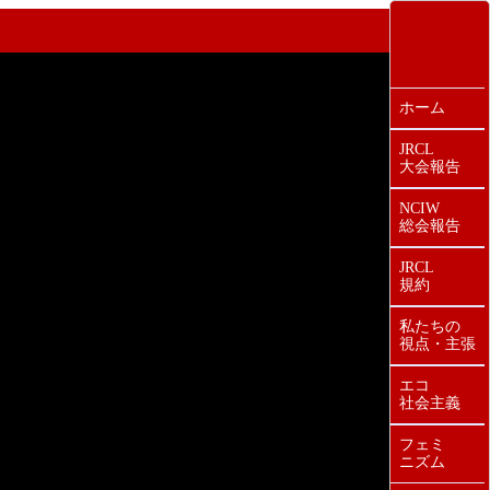
ホーム
JRCL
大会報告
NCIW
総会報告
JRCL
規約
私たちの
視点・主張
エコ
社会主義
フェミ
ニズム