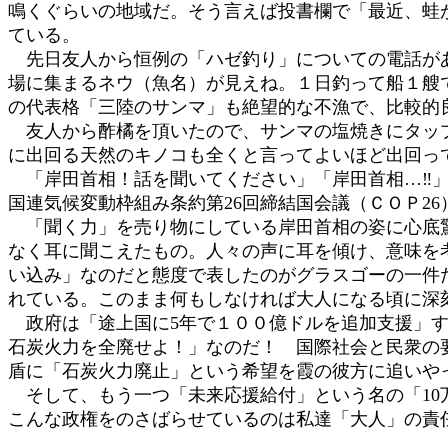
鳴くぐらいの地域だ。そう言えば投書欄で「最近、蛙
:
ている。
先日友人から恒例の「ハゼ釣り」についての電話があ
場に集まるネウ（魚名）が見えね。１日釣って船１艘
の代表格「三陸のサンマ」も絶望的な不漁で、比較的
友人から酢橘を頂いたので、サンマの塩焼きにタップ
に出回る天然のキノコも全くと言ってよいほど出回っ
「岸田首相！話を聞いてください」「岸田首相…‼」
国連気候変動枠組み条約第26回締結国会議（ＣＯＰ2
「聞く力」を売り物にしている岸田首相の姿に心底驚
なく耳に聞こえたもの。人々の声に耳を傾け、意味を
い込み」なのだと態度で表したのがグラスゴーの一件
れている。このまま何もしなければ大人になる頃に深
政府は「途上国に5年で１００億ドルを追加支援」
石炭火力を全廃せよ！」なのだ！ 国際社会と民衆の
盾に「石炭火力廃止」という希望を霞の彼方に追いや
そして、もう一つ「未来応援給付」という名の「10
こんな政権をのさばらせているのは私達「大人」