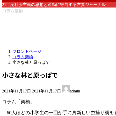
21世紀社会主義の思想と運動に寄与する左翼ジャーナル
コラム架橋
フロントページ
コラム架橋
小さな林と原っぱで
小さな林と原っぱで
最
2021年11月17日
2021年11月17日
admin
終
更
コラム「架橋」
新
日
60人ほどの小学生の一団が手に真新しい虫捕り網を
時