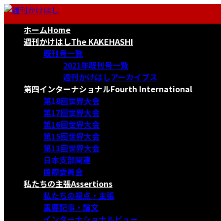
コ
ナ
ン
ビ
ホーム
Home
テ
ゲ
ン
ー
週刊かけはし
The KAKEHASHI
ツ
シ
既刊号一覧
へ
ョ
2021年既刊号一覧
ス
ン
週刊かけはしアーカイブス
キ
に
第四インターナショナル
Fourth International
ッ
移
第18回世界大会
プ
動
第17回世界大会
第16回世界大会
第15回世界大会
第11回世界大会
日本支部関連
国際委員会
私たちの主張
Assertions
私たちの視点・主張
重要記事・論文
インターナショナルビュー