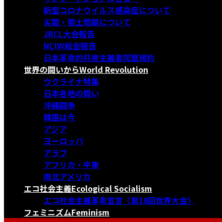
新型コロナウイルス感染症について
尖閣・領土問題について
JRCL大会報告
NCIW総会報告
日本革命的共産主義者同盟規約
世界の闘いから
World Revolution
ウクライナ特集
日本各地の闘い
沖縄闘争
韓国は今
アジア
ヨーロッパ
アラブ
アフリカ・中東
南北アメリカ
エコ社会主義
Ecological Socialism
エコ社会主義革命宣言〈第18回世界大会〉
フェミニズム
Feminism