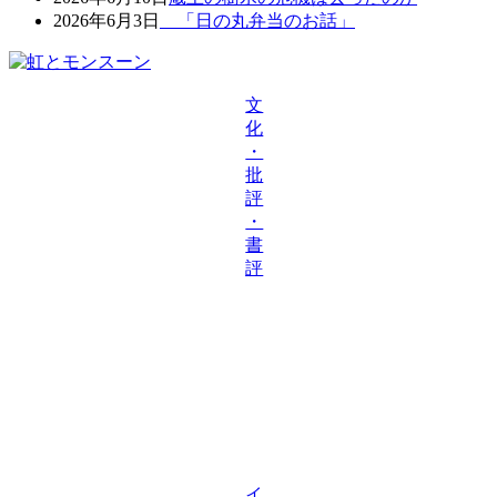
2026年6月3日
「日の丸弁当のお話」
文
化
・
批
評
・
書
評
イ