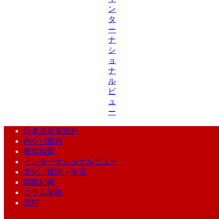
ン
タ
ー
ナ
シ
ョ
ナ
ル
ビ
ュ
ー
日本共産党批判
内ゲバ批判
青年同盟
インターナショナルビュー
文化・批評・学習
国際組織
コラム架橋
資料