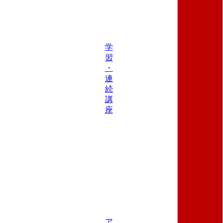
学
習
・
連
続
講
座
ア