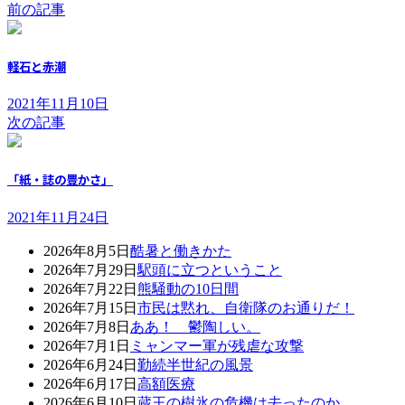
前の記事
軽石と赤潮
2021年11月10日
次の記事
「紙・誌の豊かさ」
2021年11月24日
2026年8月5日
酷暑と働きかた
2026年7月29日
駅頭に立つということ
2026年7月22日
熊騒動の10日間
2026年7月15日
市民は黙れ、自衛隊のお通りだ！
2026年7月8日
ああ！ 鬱陶しい。
2026年7月1日
ミャンマー軍が残虐な攻撃
2026年6月24日
勤続半世紀の風景
2026年6月17日
高額医療
2026年6月10日
蔵王の樹氷の危機は去ったのか