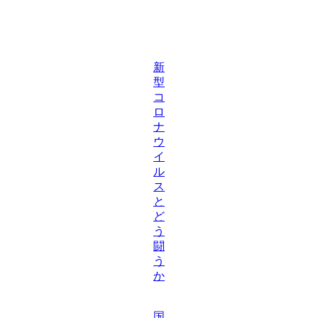
新
型
コ
ロ
ナ
ウ
イ
ル
ス
と
ど
う
闘
う
か
国