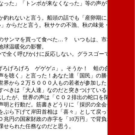
なった」「トンボが来なくなった」等の声が寄せられ
か釣れないと言う。船頭の話でも「産卵期に入って岩
い」からだと言う。秋サケの不漁、秋の味覚・庶民の魚
のサンマを買って食べた…？ いつもは、市場に豊富
地球温暖化の影響。
かで全く呼びかけに反応しない。グラスゴーで開かれた
げろげろげろ ゲゲゲ♫」。そうか！ 蛙の合唱は何と
声を聴く」と言った！あなた達「国民」の勝手な「思
世界から２万５０００人もの若者が参加したと報道さ
すべきは「大人達」なのだと突きつけている。
化したが、世界の声は「ＣＯ２排出の蛇口を閉めろ！
声明と行動だ。筋書きどうりに「採択の全会一致」を
をぶら下げて岸田首相は「喜々」として戻ってきた。
兆円の国家財政の赤字を「10万円」で背負わせる。
は人類に課せられた任務なのだと思う。 （朝田）