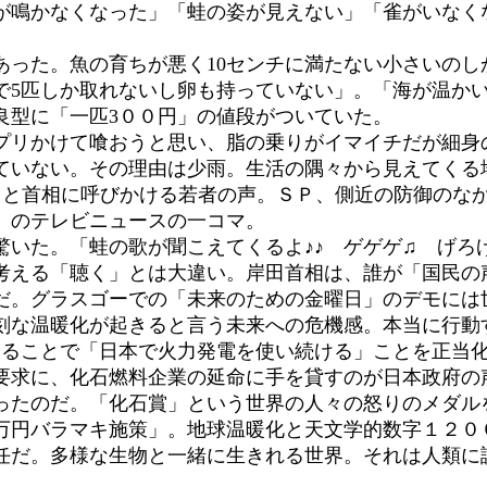
が鳴かなくなった」「蛙の姿が見えない」「雀がいなく
った。魚の育ちが悪く10センチに満たない小さいのし
で5匹しか取れないし卵も持っていない」。「海が温か
良型に「一匹3００円」の値段がついていた。
リかけて喰おうと思い、脂の乗りがイマイチだが細身
ていない。その理由は少雨。生活の隅々から見えてくる
と首相に呼びかける若者の声。ＳＰ、側近の防御のな
6）のテレビニュースの一コマ。
いた。「蛙の歌が聞こえてくるよ♪♪ ゲゲゲ♫ げろ
考える「聴く」とは大違い。岸田首相は、誰が「国民の
だ。グラスゴーでの「未来のための金曜日」のデモには
刻な温暖化が起きると言う未来への危機感。本当に行動
することで「日本で火力発電を使い続ける」ことを正当
要求に、化石燃料企業の延命に手を貸すのが日本政府の
ったのだ。「化石賞」という世界の人々の怒りのメダル
万円バラマキ施策」。地球温暖化と天文学的数字１２００
の責任だ。多様な生物と一緒に生きれる世界。それ