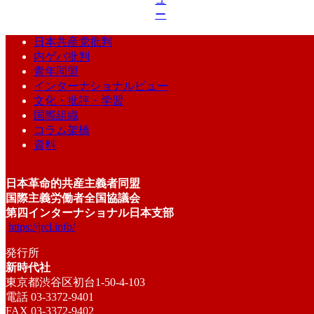
ー
日本共産党批判
内ゲバ批判
青年同盟
インターナショナルビュー
文化・批評・学習
国際組織
コラム架橋
資料
日本革命的共産主義者同盟
国際主義労働者全国協議会
第四インターナショナル日本支部
https://jrcl.info/
発行所
新時代社
東京都渋谷区初台1-50-4-103
電話 03-3372-9401
FAX 03-3372-9402