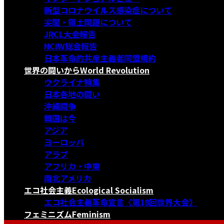
新型コロナウイルス感染症について
尖閣・領土問題について
JRCL大会報告
NCIW総会報告
日本革命的共産主義者同盟規約
世界の闘いから
World Revolution
ウクライナ特集
日本各地の闘い
沖縄闘争
韓国は今
アジア
ヨーロッパ
アラブ
アフリカ・中東
南北アメリカ
エコ社会主義
Ecological Socialism
エコ社会主義革命宣言〈第18回世界大会〉
フェミニズム
Feminism