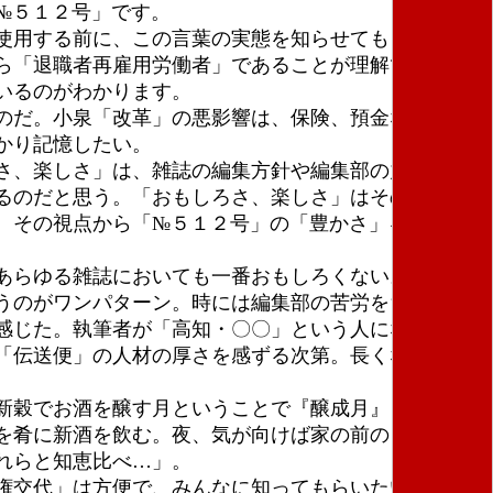
№５１２号」です。
使用する前に、この言葉の実態を知らせてもらいまし
ら「退職者再雇用労働者」であることが理解できま
いるのがわかります。
のだ。小泉「改革」の悪影響は、保険、預金などの部
かり記憶したい。
さ、楽しさ」は、雑誌の編集方針や編集部の力による
るのだと思う。「おもしろさ、楽しさ」はその意味で
。その視点から「№５１２号」の「豊かさ」を拾って
あらゆる雑誌においても一番おもしろくない。「伝送
うのがワンパターン。時には編集部の苦労をちらつか
感じた。執筆者が「高知・〇〇」という人になってい
「伝送便」の人材の厚さを感ずる次第。長くなるが、
新穀でお酒を醸す月ということで『醸成月』と言
を肴に新酒を飲む。夜、気が向けば家の前のダム湖に
れらと知恵比べ…」。
権交代」は方便で、みんなに知ってもらいたいのは、