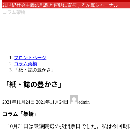
21世紀社会主義の思想と運動に寄与する左翼ジャーナル
コラム架橋
フロントページ
コラム架橋
「紙・誌の豊かさ」
「紙・誌の豊かさ」
最
2021年11月24日
2021年11月24日
admin
終
更
コラム「架橋」
新
日
10月31日は衆議院選の投開票日でした。私は今回
時