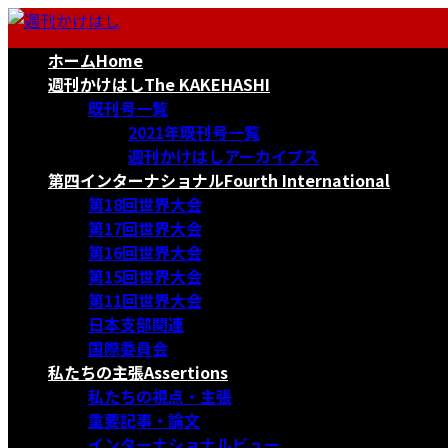
コ
ナ
ン
ビ
ホーム
Home
テ
ゲ
ン
ー
週刊かけはし
The KAKEHASHI
ツ
シ
既刊号一覧
へ
ョ
2021年既刊号一覧
ス
ン
週刊かけはしアーカイブス
キ
に
第四インターナショナル
Fourth International
ッ
移
第18回世界大会
プ
動
第17回世界大会
第16回世界大会
第15回世界大会
第11回世界大会
日本支部関連
国際委員会
私たちの主張
Assertions
私たちの視点・主張
重要記事・論文
インターナショナルビュー