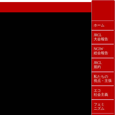
ホーム
JRCL
大会報告
NCIW
総会報告
JRCL
規約
私たちの
視点・主張
エコ
社会主義
フェミ
ニズム