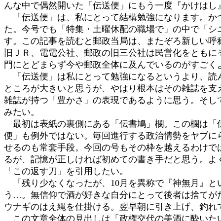
んな中で偶然開いた「伝送便」にもう一度『かけはし
:
「伝送便」は、私にとって結構勉強になります。かつ
た。今号でも「特集・土曜休配の職場で」の中で「シ
す。この記事を読むと郵政当局は、またぞろ新しい呼
旧ＪＲ、電電公社、郵政の旧三公社は民営化をともに
門にとどまらず今や郵政全体に及んでいるのがすごく
「伝送便」は私にとって勉強になるというより、読ん
ところが大きいと思うが、やはり根本はその雑誌を支
雑誌が持つ「豊かさ」の表現であるように思う。そし
みたい。
最初は表紙の裏側にある「伝書鳩」欄。この欄は「伝
便」も例外ではない。毎回進行する政治情勢をヤブに
せるのも常套手段。今回の号もその枠を越えるわけで
るが、記憶が正しければ初めての書き手だと思う。よ
「この返す刀」を引用したい。
「残り少なくなったが、10月を異称で『神無月』と
う…。無信仰で酒が好きな自分にとって後者は捨てが
ウナギのはえ縄を仕掛ける。翌早朝に引き上げ、釣れ
この文章全体の見出しは「政権交代の美酒に酔いたい