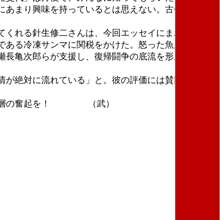
にあまり興味を持っているとは思えない。古代中国の
てくれる針生修二さんは、今回エッセイにまわり、筑
である冷凍サンマに関税をかけた。怒った魚屋の玉城
瀬長亀次郎らが支援し、復帰闘争の底流を形成した」
情が絶対に流れている」と。彼の評価には賛同する
う。一層の奮起を！ （武）