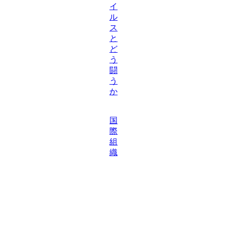
イ
ル
ス
と
ど
う
闘
う
か
国
際
組
織