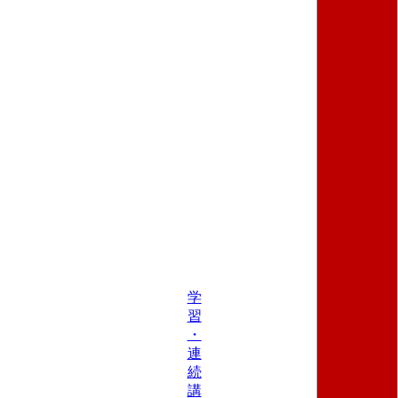
学
習
・
連
続
講