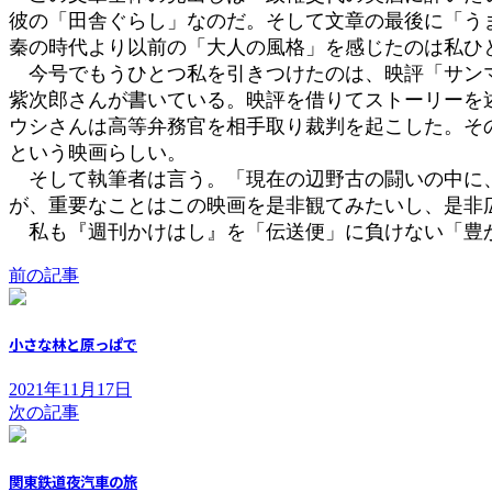
彼の「田舎ぐらし」なのだ。そして文章の最後に「う
秦の時代より以前の「大人の風格」を感じたのは私ひ
今号でもうひとつ私を引きつけたのは、映評「サンマ
紫次郎さんが書いている。映評を借りてストーリーを
ウシさんは高等弁務官を相手取り裁判を起こした。そ
という映画らしい。
そして執筆者は言う。「現在の辺野古の闘いの中に、
が、重要なことはこの映画を是非観てみたいし、是非
私も『週刊かけはし』を「伝送便」に負けない「
前の記事
小さな林と原っぱで
2021年11月17日
次の記事
関東鉄道夜汽車の旅