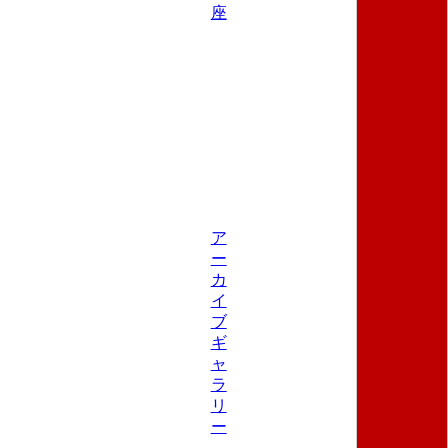
座
ア
ー
カ
イ
ブ
ギ
ャ
ラ
リ
ー