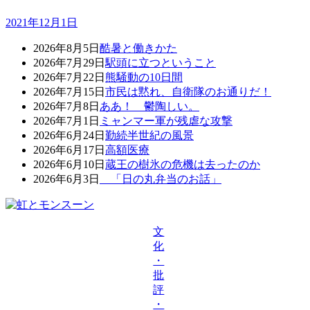
2021年12月1日
2026年8月5日
酷暑と働きかた
2026年7月29日
駅頭に立つということ
2026年7月22日
熊騒動の10日間
2026年7月15日
市民は黙れ、自衛隊のお通りだ！
2026年7月8日
ああ！ 鬱陶しい。
2026年7月1日
ミャンマー軍が残虐な攻撃
2026年6月24日
勤続半世紀の風景
2026年6月17日
高額医療
2026年6月10日
蔵王の樹氷の危機は去ったのか
2026年6月3日
「日の丸弁当のお話」
文
化
・
批
評
・