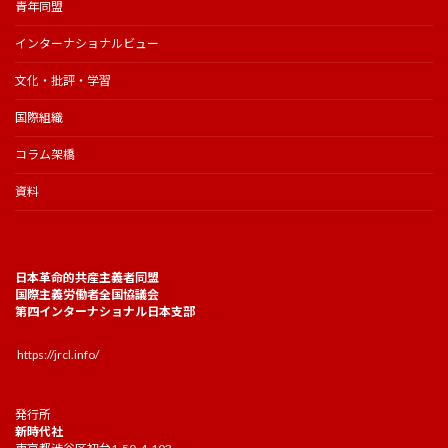
青年同盟
インターナショナルビュー
文化・批評・学習
国際組織
コラム架橋
資料
日本革命的共産主義者同盟
国際主義労働者全国協議会
第四インターナショナル日本支部
https://jrcl.info/
発行所
新時代社