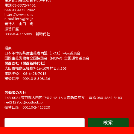
東京都渋谷区初台1-50-4-103
電話 03-3372-9401
FAX 03-3372-9402
https://www.jrcl.jp
E-mail
info@jrcl.jp
発行人 山口 明
振替口座
00860-4-156009 新時代社
編集
日本革命的共産主義者同盟（JRCL）中央委員会
国際主義労働者全国協議会（NCIW）全国運営委員会
関西支社（関西新時代社）
大阪市福島区福島7-16-10吉村ビル203
電話/FAX 06-6458-7018
振替口座 00910-8-308136
労働者の力社
143-0024 東京都大田区中央7-12-16 大森助産院方 電話 080-4662-5183
red2129oct@outlook.jp
振替口座 00110-2-415220
検索