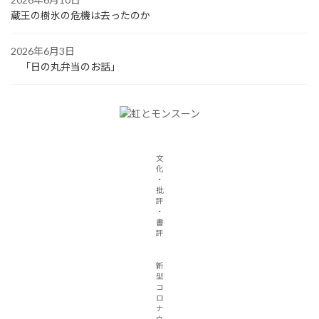
蔵王の樹氷の危機は去ったのか
2026年6月3日
「日の丸弁当のお話」
文
化
・
批
評
・
書
評
新
型
コ
ロ
ナ