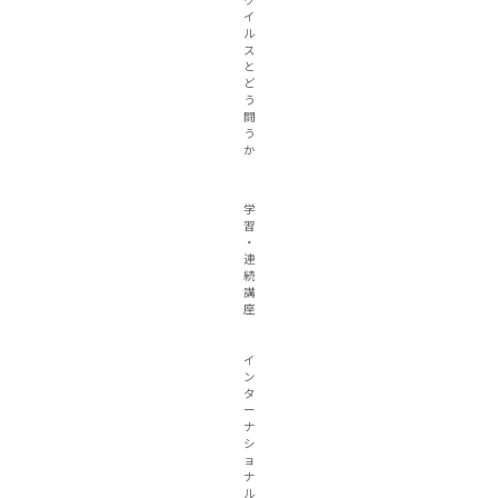
ウ
イ
ル
ス
と
ど
う
闘
う
か
学
習
・
連
続
講
座
イ
ン
タ
ー
ナ
シ
ョ
ナ
ル