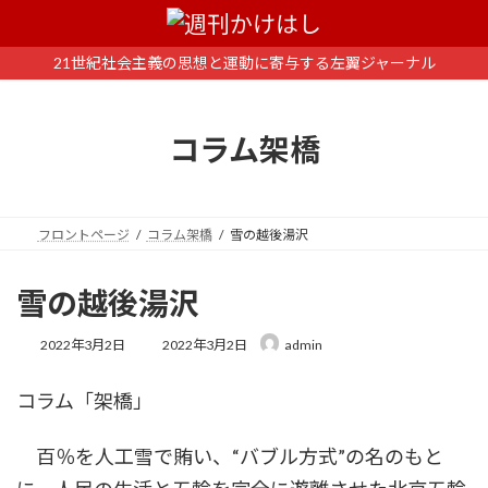
コ
ナ
ン
ビ
テ
ゲ
21世紀社会主義の思想と運動に寄与する左翼ジャーナル
ン
ー
ツ
シ
へ
ョ
コラム架橋
ス
ン
キ
に
ッ
移
プ
動
フロントページ
コラム架橋
雪の越後湯沢
雪の越後湯沢
最
2022年3月2日
2022年3月2日
admin
終
更
コラム「架橋」
新
日
時
百％を人工雪で賄い、“バブル方式”の名のもと
: