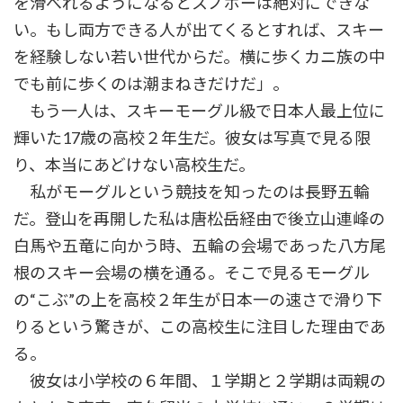
を滑べれるようになるとスノボーは絶対にできな
い。もし両方できる人が出てくるとすれば、スキー
を経験しない若い世代からだ。横に歩くカニ族の中
でも前に歩くのは潮まねきだけだ」。
もう一人は、スキーモーグル級で日本人最上位に
輝いた17歳の高校２年生だ。彼女は写真で見る限
り、本当にあどけない高校生だ。
私がモーグルという競技を知ったのは長野五輪
だ。登山を再開した私は唐松岳経由で後立山連峰の
白馬や五竜に向かう時、五輪の会場であった八方尾
根のスキー会場の横を通る。そこで見るモーグル
の“こぶ”の上を高校２年生が日本一の速さで滑り下
りるという驚きが、この高校生に注目した理由であ
る。
彼女は小学校の６年間、１学期と２学期は両親の