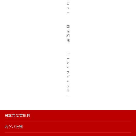
ビ
ュ
ー
国
際
組
織
ア
ー
カ
イ
ブ
ギ
ャ
ラ
リ
ー
日本共産党批判
内ゲバ批判