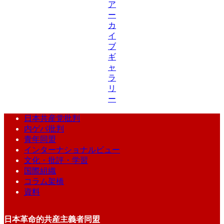
ア
ー
カ
イ
ブ
ギ
ャ
ラ
リ
ー
日本共産党批判
内ゲバ批判
青年同盟
インターナショナルビュー
文化・批評・学習
国際組織
コラム架橋
資料
日本革命的共産主義者同盟