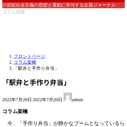
21世紀社会主義の思想と運動に寄与する左翼ジャーナル
コラム架橋
フロントページ
コラム架橋
「駅弁と手作り弁当」
「駅弁と手作り弁当」
最
2022年7月20日
2022年7月20日
admin
終
更
コラム架橋
新
日
今、「手作り弁当」が静かなブームとなっているら
時