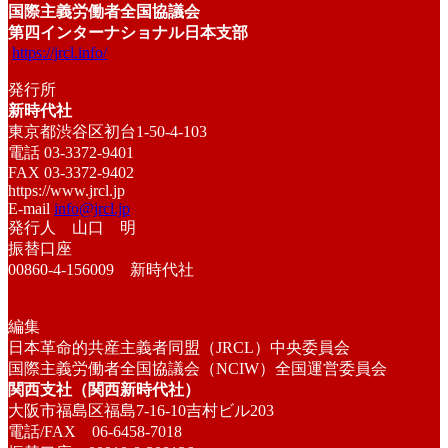
国際主義労働者全国協議会
第四インターナショナル日本支部
https://jrcl.info/
発行所
新時代社
東京都渋谷区初台1-50-4-103
電話 03-3372-9401
FAX 03-3372-9402
https://www.jrcl.jp
E-mail
info@jrcl.jp
発行人 山口 明
振替口座
00860-4-156009 新時代社
編集
日本革命的共産主義者同盟（JRCL）中央委員会
国際主義労働者全国協議会（NCIW）全国運営委員会
関西支社（関西新時代社）
大阪市福島区福島7-16-10吉村ビル203
電話/FAX 06-6458-7018