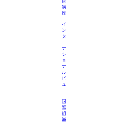
続
講
座
イ
ン
タ
ー
ナ
シ
ョ
ナ
ル
ビ
ュ
ー
国
際
組
織