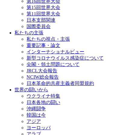
第16回世界大会
第15回世界大会
第11回世界大会
日本支部関連
国際委員会
私たちの主張
私たちの視点・主張
重要記事・論文
インターナショナルビュー
新型コロナウイルス感染症について
尖閣・領土問題について
JRCL大会報告
NCIW総会報告
日本革命的共産主義者同盟規約
世界の闘いから
ウクライナ特集
日本各地の闘い
沖縄闘争
韓国は今
アジア
ヨーロッパ
アラブ