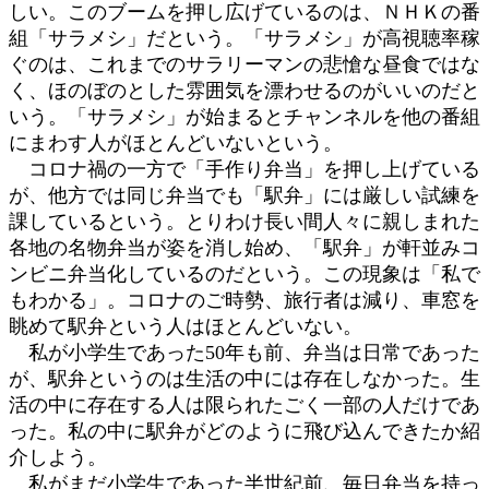
しい。このブームを押し広げているのは、ＮＨＫの番
:
組「サラメシ」だという。「サラメシ」が高視聴率稼
ぐのは、これまでのサラリーマンの悲愴な昼食ではな
く、ほのぼのとした雰囲気を漂わせるのがいいのだと
いう。「サラメシ」が始まるとチャンネルを他の番組
にまわす人がほとんどいないという。
コロナ禍の一方で「手作り弁当」を押し上げている
が、他方では同じ弁当でも「駅弁」には厳しい試練を
課しているという。とりわけ長い間人々に親しまれた
各地の名物弁当が姿を消し始め、「駅弁」が軒並みコ
ンビニ弁当化しているのだという。この現象は「私で
もわかる」。コロナのご時勢、旅行者は減り、車窓を
眺めて駅弁という人はほとんどいない。
私が小学生であった50年も前、弁当は日常であった
が、駅弁というのは生活の中には存在しなかった。生
活の中に存在する人は限られたごく一部の人だけであ
った。私の中に駅弁がどのように飛び込んできたか紹
介しよう。
私がまだ小学生であった半世紀前、毎日弁当を持っ