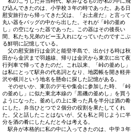
私のこうした弁当時代、駅弁なるものが私の中に飛
び込んできたのは、小学校３年の時であった。ある日
慰安旅行から帰ってきた父は、「お土産だ」と言って
丸い器をバッグの中から出した。それが「峠の釜め
し」の空になった器であった。この器はその後長い
間、私たち兄弟のビー玉入れになっていたのですこぶ
る鮮明に記憶している。
父の慰安旅行は金沢と能登半島で、出かける時は秋
田から金沢まで羽越線、帰りは金沢から東京に出て夜
行列車で帰ってきたのだ。これ以来、「峠の釜めし」
は私にとって駅弁の代名詞となり、地図帳を開き軽井
沢や横川という地名を懸命に探した記憶がある。
そのせいか、東京のデモや集会に参加した時、「峠
の釜めし」に似た東北本線の「黒磯の釜めし」を買う
ようになった。釜めしの上に乗った具を半分は酒の肴
にした。弁当ひとつで２個分の役割を果たしてくれ
た。父と話したことはないが、父も私と同じように半
分を酒の肴にしたんだと今は考える。
駅弁が本格的に私の中に入ってきたのは、中学３年