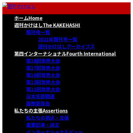
コ
ナ
ン
ビ
ホーム
Home
テ
ゲ
ン
ー
週刊かけはし
The KAKEHASHI
ツ
シ
既刊号一覧
へ
ョ
2021年既刊号一覧
ス
ン
週刊かけはしアーカイブス
キ
に
第四インターナショナル
Fourth International
ッ
移
第18回世界大会
プ
動
第17回世界大会
第16回世界大会
第15回世界大会
第11回世界大会
日本支部関連
国際委員会
私たちの主張
Assertions
私たちの視点・主張
重要記事・論文
インターナショナルビュー