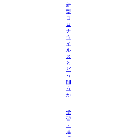
新
型
コ
ロ
ナ
ウ
イ
ル
ス
と
ど
う
闘
う
か
学
習
・
連