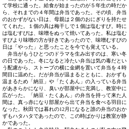
て学校に通った。給食が始まったのが５年生の時だか
ら、それまでの４年間は弁当であった。その頃、弁当
のおかずがない日は、母親は２個のおにぎりを持たせ
てくれた。１個の具は梅干しで１個は塩むすび。時に
は塩むすびは、味噌をぬって焼いてあった。私は塩む
すびより味噌の方が好きであったので、味噌むすびの
日は「やった」と思ったことを今でも覚えている。
弁当がもうひとつのドラマを生み出すのは、寒い冬
の日であった。冬になると冷たい弁当は気の毒だとい
う配慮から、ストーブの横に金網を置いて弁当を４時
間目に温めた。だが弁当が温まるとともに、おかずも
温まるため「納豆」や「たくあん」の入っている弁当
があきらかになり、臭いが部屋中に充満し、教室中に
広がった。「納豆・たくあん」の弁当を持って来た人
間は、真っ赤になり部屋から出て弁当を食べる羽目に
なった。秋田では暮れの12月になると誰の弁当のおか
ずもハタハタであったので、この時ばかりは教室が静
かであった。