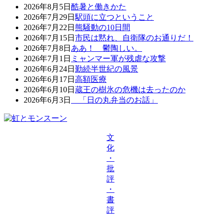
2026年8月5日
酷暑と働きかた
2026年7月29日
駅頭に立つということ
2026年7月22日
熊騒動の10日間
2026年7月15日
市民は黙れ、自衛隊のお通りだ！
2026年7月8日
ああ！ 鬱陶しい。
2026年7月1日
ミャンマー軍が残虐な攻撃
2026年6月24日
勤続半世紀の風景
2026年6月17日
高額医療
2026年6月10日
蔵王の樹氷の危機は去ったのか
2026年6月3日
「日の丸弁当のお話」
文
化
・
批
評
・
書
評