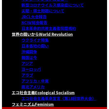
新型コロナウイルス感染症について
尖閣・領土問題について
JRCL大会報告
NCIW総会報告
日本革命的共産主義者同盟規約
世界の闘いから
World Revolution
ウクライナ特集
日本各地の闘い
沖縄闘争
韓国は今
アジア
ヨーロッパ
アラブ
アフリカ・中東
南北アメリカ
エコ社会主義
Ecological Socialism
エコ社会主義革命宣言〈第18回世界大会〉
フェミニズム
Feminism