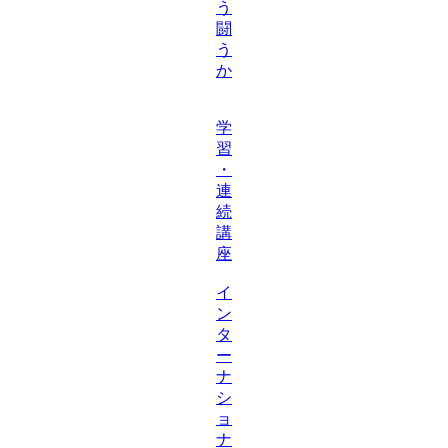
う
闘
う
か
学
習
・
連
続
講
座
イ
ン
タ
ー
ナ
シ
ョ
ナ