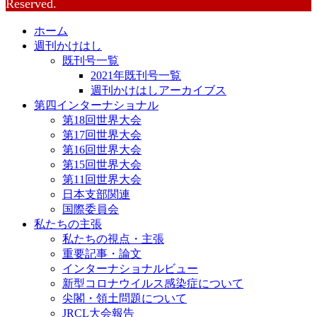
Reserved.
ホーム
週刊かけはし
既刊号一覧
2021年既刊号一覧
週刊かけはしアーカイブス
第四インターナショナル
第18回世界大会
第17回世界大会
第16回世界大会
第15回世界大会
第11回世界大会
日本支部関連
国際委員会
私たちの主張
私たちの視点・主張
重要記事・論文
インターナショナルビュー
新型コロナウイルス感染症について
尖閣・領土問題について
JRCL大会報告