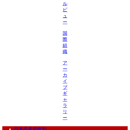
ル
ビ
ュ
ー
国
際
組
織
ア
ー
カ
イ
ブ
ギ
ャ
ラ
リ
ー
日本共産党批判