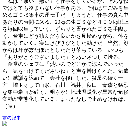
私は「熱い、熱い」と仕事をしているが、そんな軟
ではとても務まらない仕事がある。それは生ごみを集
めるゴミ収集車の運転手だ。ちょうど、仕事の真ん中
あたりの時間に来る。20㎏の生ゴミなど４００㎏以上
を毎回収集していく。ずらりと置かれたゴミを手際よ
く、台車にどう積んだら良いかを見極めながら、体を
動かしていく。実にきびきびとした動きだ。当然、顔
からは汗がぽたぽたとしたたり落ちている。いつも
「ありがとうございました」とあいさつして帰る。
食堂のシェフに「熱いのでどこかで涼んでいった
ら、気をつけてくださいね」と声を掛けられた。気遣
いに感謝を込めて、会社を後にした。猛暑の続く一
方、埼玉そして山形、石川・福井、秋田・青森と猛烈
な集中豪雨が続く。明らかに地球温暖化が異常な気候
変動が常態化している。まったなしで止めなければ。
（滝）
前の記事