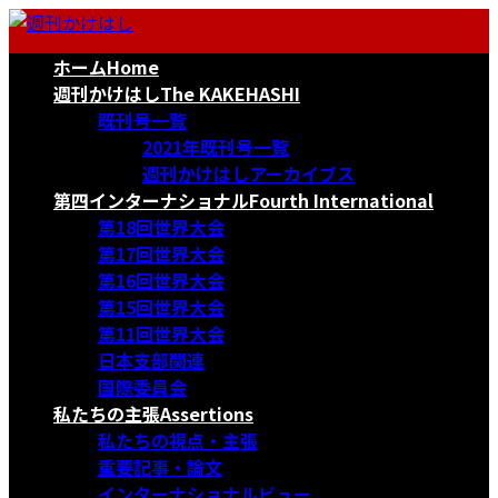
コ
ナ
ン
ビ
ホーム
Home
テ
ゲ
ン
ー
週刊かけはし
The KAKEHASHI
ツ
シ
既刊号一覧
へ
ョ
2021年既刊号一覧
ス
ン
週刊かけはしアーカイブス
キ
に
第四インターナショナル
Fourth International
ッ
移
第18回世界大会
プ
動
第17回世界大会
第16回世界大会
第15回世界大会
第11回世界大会
日本支部関連
国際委員会
私たちの主張
Assertions
私たちの視点・主張
重要記事・論文
インターナショナルビュー