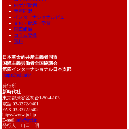
内ゲバ批判
青年同盟
インターナショナルビュー
文化・批評・学習
国際組織
コラム架橋
資料
日本革命的共産主義者同盟
国際主義労働者全国協議会
第四インターナショナル日本支部
https://jrcl.info/
発行所
新時代社
東京都渋谷区初台1-50-4-103
電話 03-3372-9401
FAX 03-3372-9402
https://www.jrcl.jp
E-mail
info@jrcl.jp
発行人 山口 明