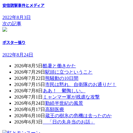
安倍銃撃事件とメディア
2022年8月3日
次の記事
ポスター張り
2022年8月24日
2026年8月5日
酷暑と働きかた
2026年7月29日
駅頭に立つということ
2026年7月22日
熊騒動の10日間
2026年7月15日
市民は黙れ、自衛隊のお通りだ！
2026年7月8日
ああ！ 鬱陶しい。
2026年7月1日
ミャンマー軍が残虐な攻撃
2026年6月24日
勤続半世紀の風景
2026年6月17日
高額医療
2026年6月10日
蔵王の樹氷の危機は去ったのか
2026年6月3日
「日の丸弁当のお話」