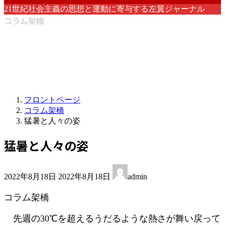
21世紀社会主義の思想と運動に寄与する左翼ジャーナル
コラム架橋
フロントページ
コラム架橋
猛暑と人々の姿
猛暑と人々の姿
最
2022年8月18日
2022年8月18日
admin
終
更
コラム架橋
新
日
先週の30℃を超えるうだるような熱さが舞い戻って
時