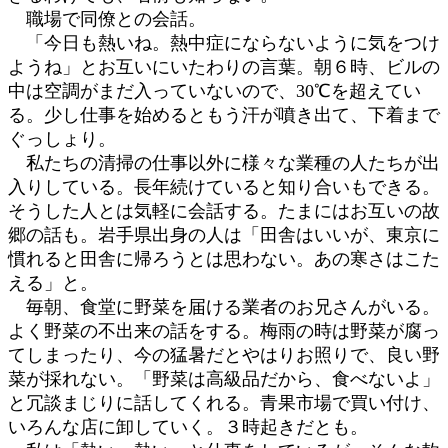
職場で同僚との会話。
「今日も熱いね。熱中症にならないように気をつけ
ようね」とお互いにいたわりの言葉。朝６時、ビルの
中は空調がまだ入っていないので、30℃を超えてい
る。少し仕事を始めるともう汗が噴き出て、下着まで
ぐっしょり。
私たちの清掃の仕事以外に様々な業種の人たちが出
入りしている。長年続けていると知り合いもできる。
そうした人とは気軽に会話する。たまにはお互いの故
郷の話も。岩手県出身の人は「田舎はいいが、東京に
慣れると田舎に帰ろうとは思わない。あの寒さはこた
える」と。
毎朝、食堂に野菜を届ける業者のお兄さんがいる。
よく野菜の不出来の話をする。梅雨の時は野菜が腐っ
てしまったり、今の猛暑だとやはりお照りで、良い野
菜が採れない。「野菜は高級品だから、食べないよ」
と冗談まじりに話してくれる。青果市場で買い付け、
いろんな店に卸していく。３時起きだとも。