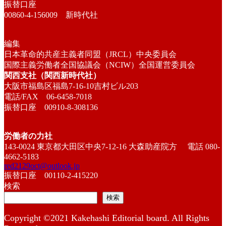
振替口座
00860-4-156009 新時代社
編集
日本革命的共産主義者同盟（JRCL）中央委員会
国際主義労働者全国協議会（NCIW）全国運営委員会
関西支社（関西新時代社）
大阪市福島区福島7-16-10吉村ビル203
電話/FAX 06-6458-7018
振替口座 00910-8-308136
労働者の力社
143-0024 東京都大田区中央7-12-16 大森助産院方 電話 080-
4662-5183
red2129oct@outlook.jp
振替口座 00110-2-415220
検索
検索
Copyright ©2021 Kakehashi Editorial board. All Rights