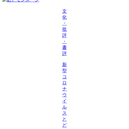
文
化
・
批
評
・
書
評
新
型
コ
ロ
ナ
ウ
イ
ル
ス
と
ど