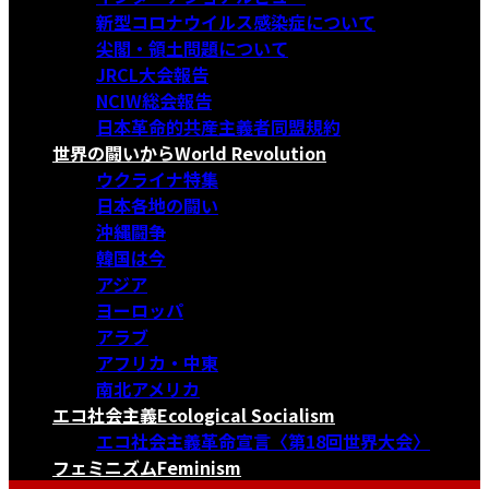
新型コロナウイルス感染症について
尖閣・領土問題について
JRCL大会報告
NCIW総会報告
日本革命的共産主義者同盟規約
世界の闘いから
World Revolution
ウクライナ特集
日本各地の闘い
沖縄闘争
韓国は今
アジア
ヨーロッパ
アラブ
アフリカ・中東
南北アメリカ
エコ社会主義
Ecological Socialism
エコ社会主義革命宣言〈第18回世界大会〉
フェミニズム
Feminism