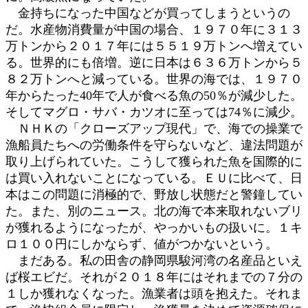
金持ちになった中国などが買ってしまうというの
だ。水産物消費量が中国の場合、１９７０年に３１３
万トンから２０１７年には５５１９万トンへ増えてい
る。世界的にも倍増。逆に日本は６３６万トンから５
８２万トンへと減っている。世界の海では、１９７０
年からたった40年で人が食べる魚の50％が減少した。
そしてマグロ・サバ・カツオに至っては74％に減少。
ＮＨＫの「クローズアップ現代」で、海での操業で
漁船員たちへの労働条件を守らないなど、違法問題が
取り上げられていた。こうして獲られた魚を国際的に
は買い入れないことになっている。ＥＵに比べて、日
本はこの問題に消極的で、野放し状態だと警鐘してい
た。また、別のニュース。北の海で本来取れないブリ
が獲れるようになったが、やっかいもの扱いに。１キ
ロ１００円にしかならず、値がつかないという。
まだある。私の田舎の静岡県駿河湾の名産品といえ
ば桜エビだ。それが２０１８年にはそれまでの７分の
１しか獲れなくなった。漁業者は頭を抱えた。それま