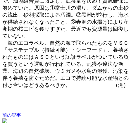
で、漁協組合員に限定し、漁獲量を決めて資源確保に
努めていた。原因は①富士川の濁り。ダムからの土砂
の流出、砂利採取による汚濁。②黒潮が蛇行し、海水
が供給されなくなったこと。③春漁の水揚げにより産
卵期の桜エビを獲りすぎた。最近でも資源量は回復し
ていない。
海のエコラベル、自然の海で取られたものをＭＳＣ
「サステナブル（持続可能）・シーフード」、養殖さ
れたものにはＡＳＣという認証ラベルがついている魚
を買うという運動が行われている。乱獲や違法な漁
業、海辺の自然破壊、ウミガメや水鳥の混獲、汚染を
伴う養殖を防ぐためだ。エコで持続可能な水産物との
付き合いはどうあるべきか。 （滝）
前の記事