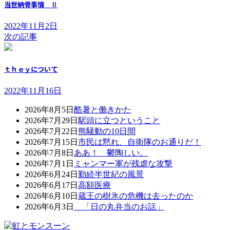
当世納骨事情 Ⅱ
2022年11月2日
次の記事
ｔｈｅｙについて
2022年11月16日
2026年8月5日
酷暑と働きかた
2026年7月29日
駅頭に立つということ
2026年7月22日
熊騒動の10日間
2026年7月15日
市民は黙れ、自衛隊のお通りだ！
2026年7月8日
ああ！ 鬱陶しい。
2026年7月1日
ミャンマー軍が残虐な攻撃
2026年6月24日
勤続半世紀の風景
2026年6月17日
高額医療
2026年6月10日
蔵王の樹氷の危機は去ったのか
2026年6月3日
「日の丸弁当のお話」