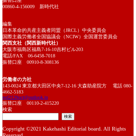
振替口座
00860-4-156009 新時代社
編集
日本革命的共産主義者同盟（JRCL）中央委員会
国際主義労働者全国協議会（NCIW）全国運営委員会
関西支社（関西新時代社）
大阪市福島区福島7-16-10吉村ビル203
電話/FAX 06-6458-7018
振替口座 00910-8-308136
労働者の力社
143-0024 東京都大田区中央7-12-16 大森助産院方 電話 080-
4662-5183
red2129oct@outlook.jp
振替口座 00110-2-415220
検索
検索
Copyright ©2021 Kakehashi Editorial board. All Rights
Reserved.