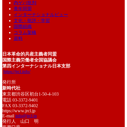
内ゲバ批判
青年同盟
インターナショナルビュー
文化・批評・学習
国際組織
コラム架橋
資料
日本革命的共産主義者同盟
国際主義労働者全国協議会
第四インターナショナル日本支部
https://jrcl.info/
発行所
新時代社
東京都渋谷区初台1-50-4-103
電話 03-3372-9401
FAX 03-3372-9402
https://www.jrcl.jp
E-mail
info@jrcl.jp
発行人 山口 明