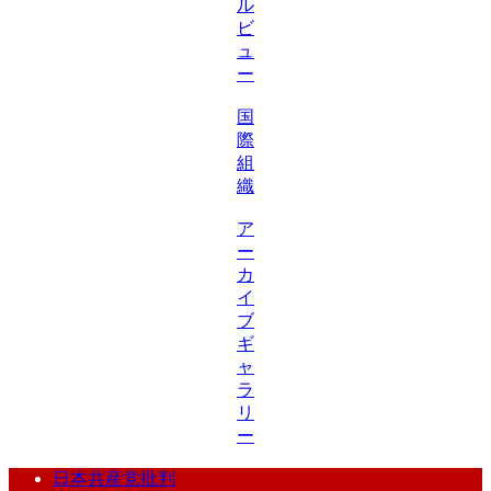
ル
ビ
ュ
ー
国
際
組
織
ア
ー
カ
イ
ブ
ギ
ャ
ラ
リ
ー
日本共産党批判