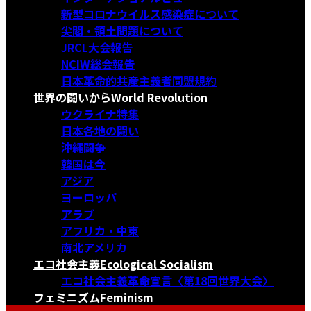
新型コロナウイルス感染症について
尖閣・領土問題について
JRCL大会報告
NCIW総会報告
日本革命的共産主義者同盟規約
世界の闘いから
World Revolution
ウクライナ特集
日本各地の闘い
沖縄闘争
韓国は今
アジア
ヨーロッパ
アラブ
アフリカ・中東
南北アメリカ
エコ社会主義
Ecological Socialism
エコ社会主義革命宣言〈第18回世界大会〉
フェミニズム
Feminism