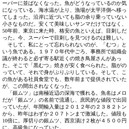
ーパーに並ばなくなった。魚がどうなっているのか気
:
になっている。海水温が上り、漁場が太平洋側へ移っ
てしまった。沿岸に近づいても脂の余り乗っていない
小さなものだ。安くて美味しいサンマだけではなく、
50年前、東京に来た時、格安の魚といえば、目刺しだ
った。今、スーパーで目刺しを見つけるのは難しい。
そして、私にとって忘れられないのが、「むつ」と
いう魚である。１９７０年代中ごろ、事務所で組織会
議が終わると必ず寄る駅近くの焼き鳥屋さんがあっ
た。そこで「黒むつ」焼きが安く食べられた。脂がの
っていて、それで身がぷりぷりしている。そして、こ
の魚がある社員食堂でも、数年前まで提供されていた
が、この間出されなくなった。
「銀ムツ」は南極近辺の深海で獲れる。魚名はメロ
だが「銀ムツ」の名前で流通し、庶民的な値段で出回
っていたが、年間輸入量は２０１２年の２３８２トン
から、昨年はわずか２０７トンまで激減した。値段も
10倍に。厚切りの銀ムツ、西京漬け２枚が４５００円
に。高級魚になっていた。