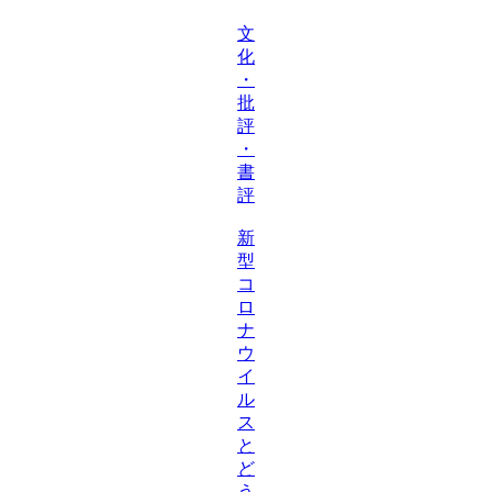
文
化
・
批
評
・
書
評
新
型
コ
ロ
ナ
ウ
イ
ル
ス
と
ど
う