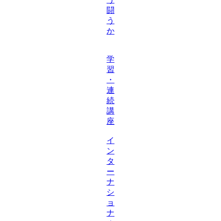
闘
う
か
学
習
・
連
続
講
座
イ
ン
タ
ー
ナ
シ
ョ
ナ