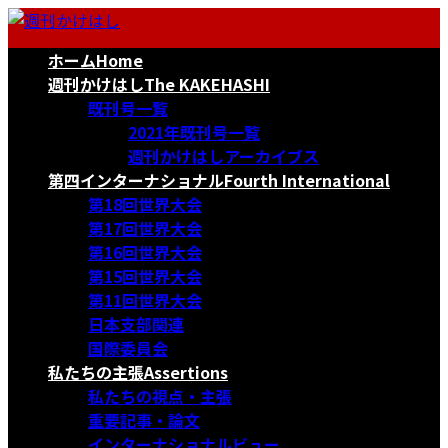
コ
ナ
ン
ビ
ホーム
Home
テ
ゲ
ン
ー
週刊かけはし
The KAKEHASHI
ツ
シ
既刊号一覧
へ
ョ
2021年既刊号一覧
ス
ン
週刊かけはしアーカイブス
キ
に
第四インターナショナル
Fourth International
ッ
移
第18回世界大会
プ
動
第17回世界大会
第16回世界大会
第15回世界大会
第11回世界大会
日本支部関連
国際委員会
私たちの主張
Assertions
私たちの視点・主張
重要記事・論文
インターナショナルビュー