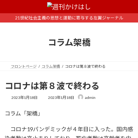
コ
ナ
ン
ビ
テ
ゲ
21世紀社会主義の思想と運動に寄与する左翼ジャーナル
ン
ー
ツ
シ
へ
ョ
コラム架橋
ス
ン
キ
に
ッ
移
プ
動
フロントページ
コラム架橋
コロナは第８波で終わる
コロナは第８波で終わる
最
2023年1月18日
2023年1月18日
admin
終
更
コラム「架橋」
新
日
時
コロナ19パンデミックが４年目に入った。国内感
: