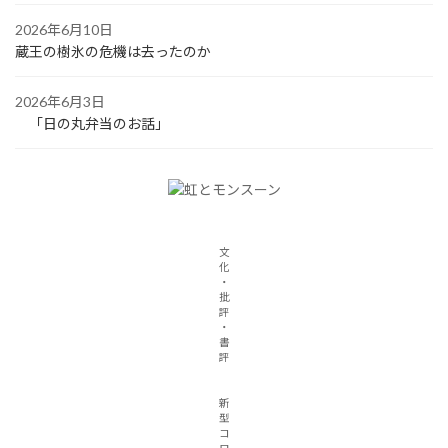
2026年6月10日
蔵王の樹氷の危機は去ったのか
2026年6月3日
「日の丸弁当のお話」
文
化
・
批
評
・
書
評
新
型
コ