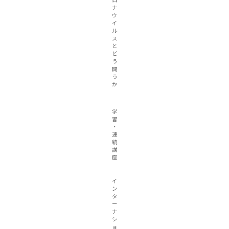
ロ
ナ
ウ
イ
ル
ス
と
ど
う
闘
う
か
学
習
・
連
続
講
座
イ
ン
タ
ー
ナ
シ
ョ