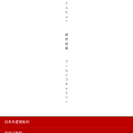
ナ
ル
ビ
ュ
ー
国
際
組
織
ア
ー
カ
イ
ブ
ギ
ャ
ラ
リ
ー
日本共産党批判
内ゲバ批判