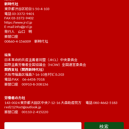
新時代社
東京都渋谷区初台1-50-4-103
電話 03-3372-9401
FAX 03-3372-9402
https://www.jrcl.jp
E-mail
info@jrcl.jp
発行人 山口 明
振替口座
00860-4-156009 新時代社
編集
日本革命的共産主義者同盟（JRCL）中央委員会
国際主義労働者全国協議会（NCIW）全国運営委員会
関西支社（関西新時代社）
大阪市福島区福島7-16-10吉村ビル203
電話/FAX 06-6458-7018
振替口座 00910-8-308136
労働者の力社
143-0024 東京都大田区中央7-12-16 大森助産院方 電話 080-4662-5183
red2129oct@outlook.jp
振替口座 00110-2-415220
検索