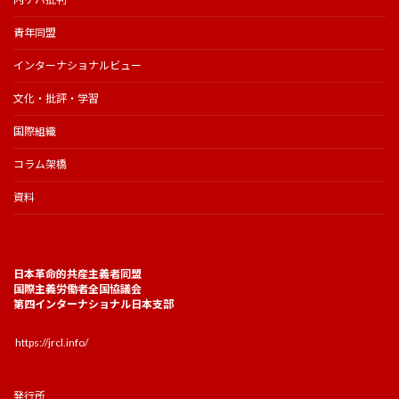
青年同盟
インターナショナルビュー
文化・批評・学習
国際組織
コラム架橋
資料
日本革命的共産主義者同盟
国際主義労働者全国協議会
第四インターナショナル日本支部
https://jrcl.info/
発行所