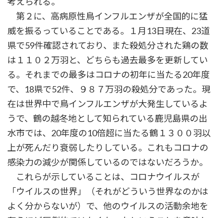
考えられる。
第２に、高病原性鳥インフルエンザが全国的に猛
威を振るっていることである。１月13日現在、23道
県で59件確認されており、また殺処分された鶏の数
は１１０２万羽と、どちらも過去最多を更新してい
る。それまでの最多はコロナの初年に当たる20年度
で、18県で52件、９８７万羽の殺処分であった。現
在は世界中で鳥インフルエンザが大発生しているよ
うで、鶴の越冬地として知られている鹿児島県の出
水市では、20年度の10倍超に当たる鶴１３００羽以
上が死んだり衰弱したりしている。これもコロナの
感染力の減少が関係しているのではないだろうか。
これらが示していることは、コロナウイルスが
「ウイルスの世界」（それがどういう世界なのかは
よく分からないが）で、他のウイルスの活動余地を