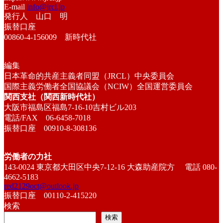
E-mail
info@jrcl.jp
発行人 山口 明
振替口座
00860-4-156009 新時代社
編集
日本革命的共産主義者同盟（JRCL）中央委員会
国際主義労働者全国協議会（NCIW）全国運営委員会
関西支社（関西新時代社）
大阪市福島区福島7-16-10吉村ビル203
電話/FAX 06-6458-7018
振替口座 00910-8-308136
労働者の力社
143-0024 東京都大田区中央7-12-16 大森助産院方 電話 080-
4662-5183
red2129oct@outlook.jp
振替口座 00110-2-415220
検索
検索