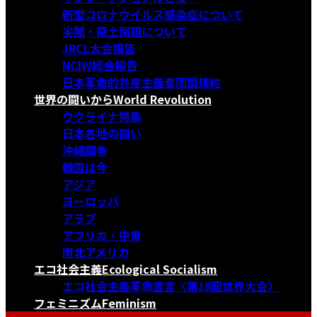
新型コロナウイルス感染症について
尖閣・領土問題について
JRCL大会報告
NCIW総会報告
日本革命的共産主義者同盟規約
世界の闘いから
World Revolution
ウクライナ特集
日本各地の闘い
沖縄闘争
韓国は今
アジア
ヨーロッパ
アラブ
アフリカ・中東
南北アメリカ
エコ社会主義
Ecological Socialism
エコ社会主義革命宣言〈第18回世界大会〉
フェミニズム
Feminism