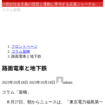
21世紀社会主義の思想と運動に寄与する左翼ジャーナル
コラム架橋
フロントページ
コラム架橋
路面電車と地下鉄
路面電車と地下鉄
最
2023年10月18日
2023年10月18日
admin
終
更
コラム「架橋」
新
日
８月27日、朝からニュースは、「東京電力福島第一
時