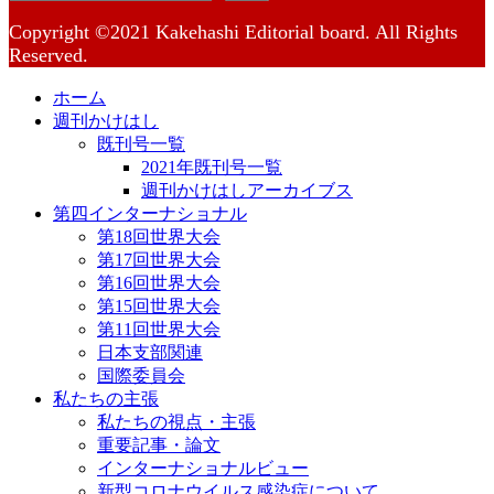
Copyright ©2021 Kakehashi Editorial board. All Rights
Reserved.
ホーム
週刊かけはし
既刊号一覧
2021年既刊号一覧
週刊かけはしアーカイブス
第四インターナショナル
第18回世界大会
第17回世界大会
第16回世界大会
第15回世界大会
第11回世界大会
日本支部関連
国際委員会
私たちの主張
私たちの視点・主張
重要記事・論文
インターナショナルビュー
新型コロナウイルス感染症について