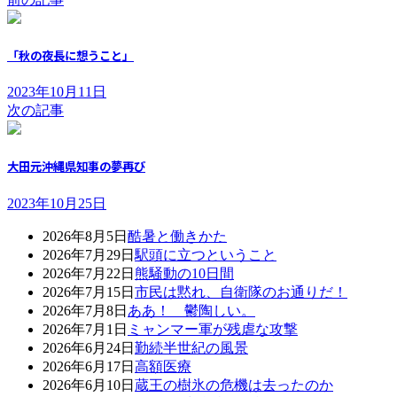
「秋の夜長に想うこと」
2023年10月11日
次の記事
大田元沖縄県知事の夢再び
2023年10月25日
2026年8月5日
酷暑と働きかた
2026年7月29日
駅頭に立つということ
2026年7月22日
熊騒動の10日間
2026年7月15日
市民は黙れ、自衛隊のお通りだ！
2026年7月8日
ああ！ 鬱陶しい。
2026年7月1日
ミャンマー軍が残虐な攻撃
2026年6月24日
勤続半世紀の風景
2026年6月17日
高額医療
2026年6月10日
蔵王の樹氷の危機は去ったのか