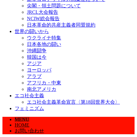
尖閣・領土問題について
JRCL大会報告
NCIW総会報告
日本革命的共産主義者同盟規約
世界の闘いから
ウクライナ特集
日本各地の闘い
沖縄闘争
韓国は今
アジア
ヨーロッパ
アラブ
アフリカ・中東
南北アメリカ
エコ社会主義
エコ社会主義革命宣言〈第18回世界大会〉
フェミニズム
MENU
HOME
お問い合わせ