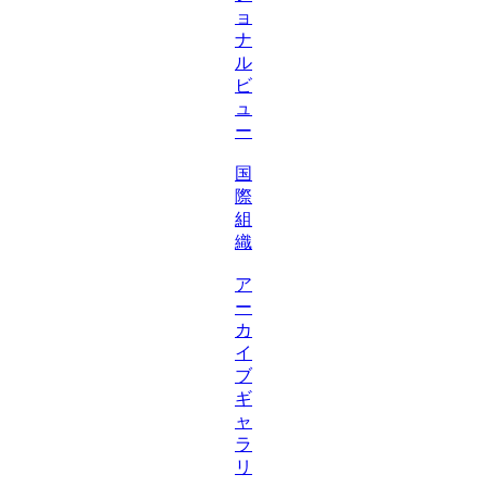
ョ
ナ
ル
ビ
ュ
ー
国
際
組
織
ア
ー
カ
イ
ブ
ギ
ャ
ラ
リ