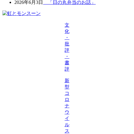
2026年6月3日
「日の丸弁当のお話」
文
化
・
批
評
・
書
評
新
型
コ
ロ
ナ
ウ
イ
ル
ス