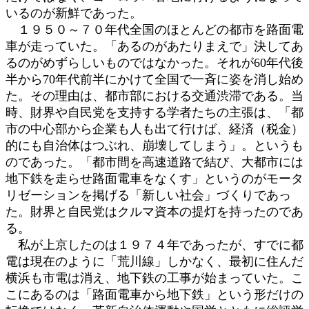
いるのが新鮮であった。
１９５０～７０年代全国のほとんどの都市を路面電
車が走っていた。「あるのがあたりまえで」決してあ
るのがめずらしいものではなかった。それが60年代後
半から70年代前半にかけて全国で一斉に姿を消し始め
た。その理由は、都市部における交通渋滞である。当
時、財界や自民党を支持する学者たちの主張は、「都
市の中心部から企業も人も出て行けば、経済（税金）
的にも自治体はつぶれ、崩壊してしまう」。というも
のであった。「都市間を高速道路で結び、大都市には
地下鉄を走らせ路面電車をなくす」というのがモータ
リゼーションを掲げる「新しい社会」づくりであっ
た。財界と自民党はクルマ資本の提灯を持ったのであ
る。
私が上京したのは１９７４年であったが、すでに都
電は現在のように「荒川線」しかなく、最初に住んだ
横浜も市電は消え、地下鉄の工事が始まっていた。こ
こにあるのは「路面電車から地下鉄」という形だけの