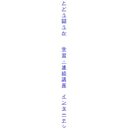
と
ど
う
闘
う
か
学
習
・
連
続
講
座
イ
ン
タ
ー
ナ
シ