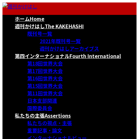
コ
ナ
ン
ビ
ホーム
Home
テ
ゲ
ン
ー
週刊かけはし
The KAKEHASHI
ツ
シ
既刊号一覧
へ
ョ
2021年既刊号一覧
ス
ン
週刊かけはしアーカイブス
キ
に
第四インターナショナル
Fourth International
ッ
移
第18回世界大会
プ
動
第17回世界大会
第16回世界大会
第15回世界大会
第11回世界大会
日本支部関連
国際委員会
私たちの主張
Assertions
私たちの視点・主張
重要記事・論文
インターナショナルビュー