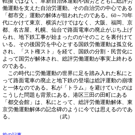
転換ではなく、革新自治体運動や国労とともに総評労
働運動を支えた自治労運動。その自治労の中心である
「都市交」運動の解体が狙われたのである。60～70年
代にかけて東京、横浜だけではなく、大阪、福岡、京
都、名古屋、札幌、仙台で路面電車の廃止がぶち上げ
られ、地下鉄工事が始まったのがそのことを裏付けて
いる。その後国労を中心とする国鉄労働運動は孤立化
され、「スト権スト」を経て、国鉄の分割・民営化に
よって国労が解体され、総評労働運動が事実上終わる
のである。
この時代に労働運動の世界に足を踏み入れた私にと
って路面電車の廃止と地下鉄の登場は総評運動の崩壊
と一体なのである。私が「トラム」を避けていたのは
こうした問題も背景にある。港区三田の田町にある
「都交会館」は、私にとって、総評労働運動解体、東
京労働運動解体の記念碑のように今では思えるのであ
る。 （武）
前の記事