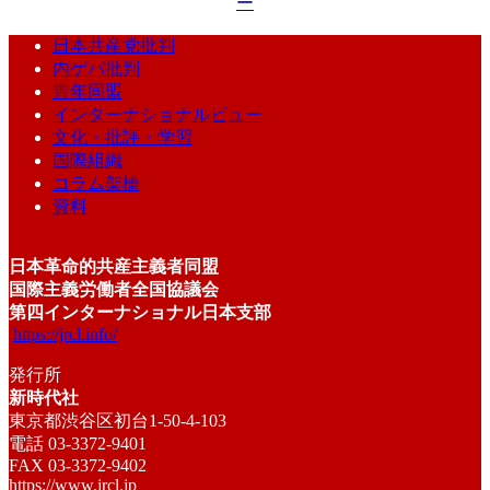
ー
日本共産党批判
内ゲバ批判
青年同盟
インターナショナルビュー
文化・批評・学習
国際組織
コラム架橋
資料
日本革命的共産主義者同盟
国際主義労働者全国協議会
第四インターナショナル日本支部
https://jrcl.info/
発行所
新時代社
東京都渋谷区初台1-50-4-103
電話 03-3372-9401
FAX 03-3372-9402
https://www.jrcl.jp