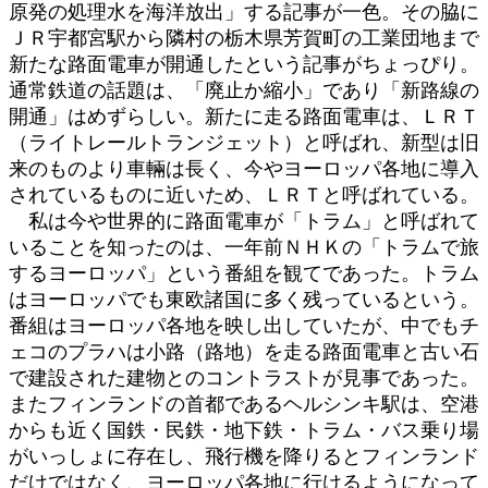
原発の処理水を海洋放出」する記事が一色。その脇に
:
ＪＲ宇都宮駅から隣村の栃木県芳賀町の工業団地まで
新たな路面電車が開通したという記事がちょっぴり。
通常鉄道の話題は、「廃止か縮小」であり「新路線の
開通」はめずらしい。新たに走る路面電車は、ＬＲＴ
（ライトレールトランジェット）と呼ばれ、新型は旧
来のものより車輛は長く、今やヨーロッパ各地に導入
されているものに近いため、ＬＲＴと呼ばれている。
私は今や世界的に路面電車が「トラム」と呼ばれて
いることを知ったのは、一年前ＮＨＫの「トラムで旅
するヨーロッパ」という番組を観てであった。トラム
はヨーロッパでも東欧諸国に多く残っているという。
番組はヨーロッパ各地を映し出していたが、中でもチ
ェコのプラハは小路（路地）を走る路面電車と古い石
で建設された建物とのコントラストが見事であった。
またフィンランドの首都であるヘルシンキ駅は、空港
からも近く国鉄・民鉄・地下鉄・トラム・バス乗り場
がいっしょに存在し、飛行機を降りるとフィンランド
だけではなく、ヨーロッパ各地に行けるようになって