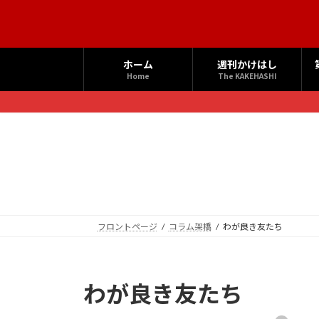
コ
ナ
ン
ビ
テ
ゲ
ン
ー
ホーム
週刊かけはし
ツ
シ
Home
The KAKEHASHI
へ
ョ
ス
ン
キ
に
ッ
移
プ
動
フロントページ
コラム架橋
わが良き友たち
わが良き友たち