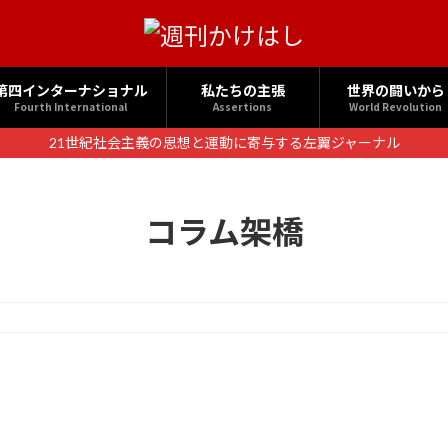
第四インターナショナル
私たちの主張
世界の闘いから
Fourth International
Assertions
World Revolution
21世紀社会主義の思想と運動に寄与する左翼ジャーナル
コラム架橋