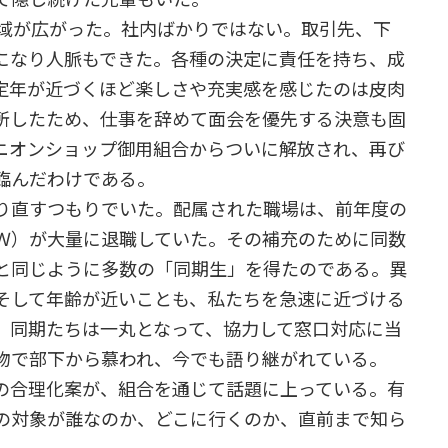
域が広がった。社内ばかりではない。取引先、下
になり人脈もできた。各種の決定に責任を持ち、成
定年が近づくほど楽しさや充実感を感じたのは皮肉
所したため、仕事を辞めて面会を優先する決意も固
ニオンショップ御用組合からついに解放され、再び
臨んだわけである。
り直すつもりでいた。配属された職場は、前年度の
Ｗ）が大量に退職していた。その補充のために同数
と同じように多数の「同期生」を得たのである。異
そして年齢が近いことも、私たちを急速に近づける
、同期たちは一丸となって、協力して窓口対応に当
物で部下から慕われ、今でも語り継がれている。
の合理化案が、組合を通じて話題に上っている。有
の対象が誰なのか、どこに行くのか、直前まで知ら