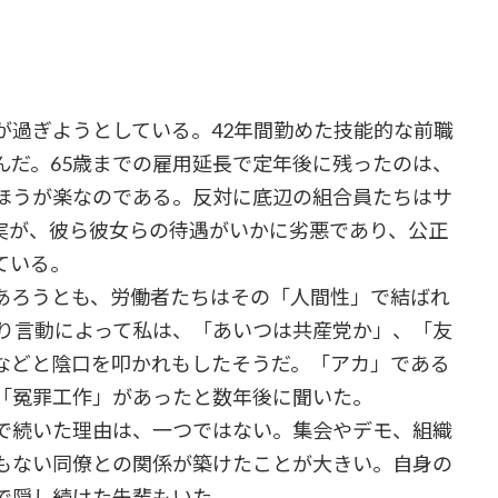
過ぎようとしている。42年間勤めた技能的な前職
んだ。65歳までの雇用延長で定年後に残ったのは、
ほうが楽なのである。反対に底辺の組合員たちはサ
実が、彼ら彼女らの待遇がいかに劣悪であり、公正
ている。
あろうとも、労働者たちはその「人間性」で結ばれ
がり言動によって私は、「あいつは共産党か」、「友
などと陰口を叩かれもしたそうだ。「アカ」である
「冤罪工作」があったと数年後に聞いた。
で続いた理由は、一つではない。集会やデモ、組織
もない同僚との関係が築けたことが大きい。自身の
で隠し続けた先輩もいた。