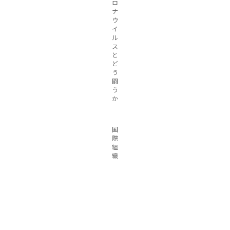
ロ
ナ
ウ
イ
ル
ス
と
ど
う
闘
う
か
国
際
組
織