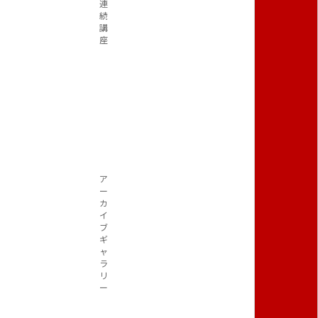
連
続
講
座
ア
ー
カ
イ
ブ
ギ
ャ
ラ
リ
ー