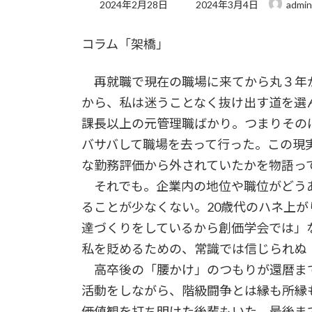
最
2024年2月28日
2024年3月4日
admin
終
更
コラム「架橋」
新
日
時
再就職で現在の職場に来てから丸３年が
:
から、私は迷うことなく抜け出す道を選
課長以上の元管理職ばかり。つまりその
バサバして職場を去って行った。この現
な勤務評価から外されていたかを物語っ
それでも。企業内の地位や職位がどう
ることが少なくない。20歳代のハネ上
達づくりをしているから創価学会では」
私を貶めるための、常識では信じられぬ
高卒後の「腰かけ」のつもりが還暦ま
活動をしながら、階級闘争とは縁も所縁
価値観を打ち明けた後輩もいた。最後ま