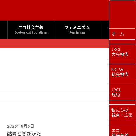
エコ社会主義
フェミニズム
Ecological Socialism
Feminism
ホーム
JRCL
大会報告
NCIW
総会報告
JRCL
規約
私たちの
視点・主張
2026年8月5日
エコ
酷暑と働きかた
社会主義