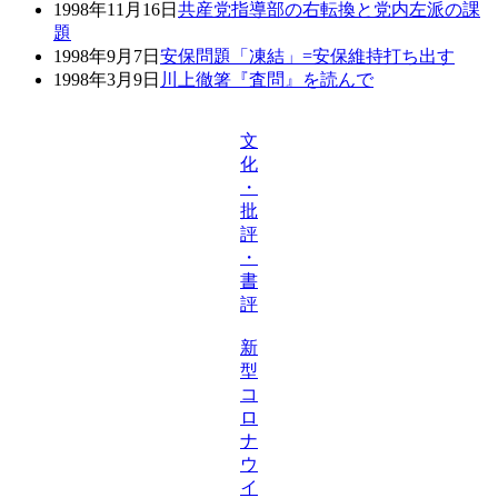
1998年11月16日
共産党指導部の右転換と党内左派の課
題
1998年9月7日
安保問題「凍結」=安保維持打ち出す
1998年3月9日
川上徹箸『査問』を読んで
文
化
・
批
評
・
書
評
新
型
コ
ロ
ナ
ウ
イ