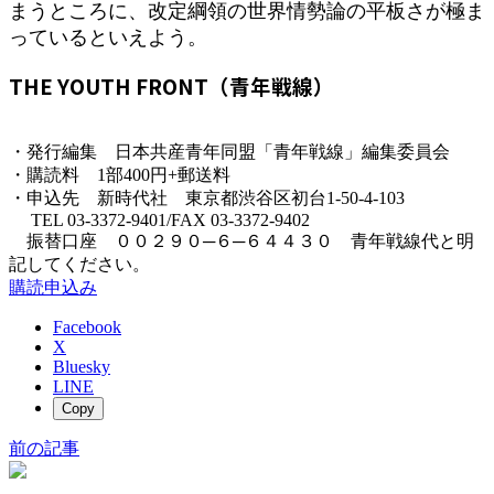
まうところに、改定綱領の世界情勢論の平板さが極ま
っているといえよう。
THE YOUTH FRONT（青年戦線）
・発行編集 日本共産青年同盟「青年戦線」編集委員会
・購読料 1部400円+郵送料
・申込先 新時代社 東京都渋谷区初台1-50-4-103
TEL 03-3372-9401/FAX 03-3372-9402
振替口座 ００２９０─６─６４４３０ 青年戦線代と明
記してください。
購読申込み
Facebook
X
Bluesky
LINE
Copy
前の記事