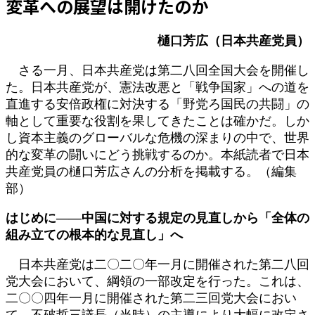
変革への展望は開けたのか
新
日
時
樋口芳広（日本共産党員）
:
さる一月、日本共産党は第二八回全国大会を開催し
た。日本共産党が、憲法改悪と「戦争国家」への道を
直進する安倍政権に対決する「野党ろ国民の共闘」の
軸として重要な役割を果してきたことは確かだ。しか
し資本主義のグローバルな危機の深まりの中で、世界
的な変革の闘いにどう挑戦するのか。本紙読者で日本
共産党員の樋口芳広さんの分析を掲載する。（編集
部）
はじめに――中国に対する規定の見直しから「全体の
組み立ての根本的な見直し」へ
日本共産党は二〇二〇年一月に開催された第二八回
党大会において、綱領の一部改定を行った。これは、
二〇〇四年一月に開催された第二三回党大会におい
て、不破哲三議長（当時）の主導により大幅に改定さ