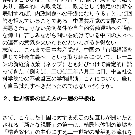
あり、基本的に内政問題……政党として特定の判断を
表明すれば、内政問題への干渉になりうる」として回
答を拒んでいることである。中国共産党の支配の下、
劣悪きわまりない労働条件や自主的労働運動への過酷
な弾圧に苦しみながら闘いを続けている中国の人々へ
の連帯の意識を欠いたものといわざるを得ない。
志位は、これまで日本共産党が、中国の「市場経済を
通じて社会主義へ」という取り組みについて、レーニ
ンの新経済政策（ネップ）とも結びつけて肯定的に語
ってきた（例えば、二〇〇二年八月二七日、中国社会
科学院での不破哲三の学術講演）ことについて、厳し
く自己批判すべきだったのではないだろうか。
２、世界情勢の捉え方の一層の平板化
さて、こうした中国に対する規定の見直しが開いたと
される「新たな視野」の第一は、植民地体制の崩壊を
「構造変化」の中心にすえ二一世紀の希望ある流れを