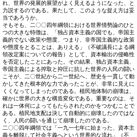
れ、世界の発展的展望がよく見えるようになった、と
力説するのである。果たして、このような捉え方は妥
当であろうか。
そもそも、二〇〇四年綱領における世界情勢論のひと
つの大きな特徴は、「独占資本主義の国でも、帝国主
義的でない政策や態度、つまり、非帝国主義的な政策
や態度をとることは、ありえる」（不破議長による綱
領改定案についての報告）として、資本輸出の侵略性
を否定したことにあった。その結果、独占資本主義、
帝国主義による搾取と抑圧に抗した世界の人民の闘い
こそが、二〇世紀から二一世紀へ、歴史を一貫して動
かしてきた根本的な力であったことが、非常に見えに
くくなってしまったのである。植民地体制の崩壊は、
確かに世界の大きな構造変化である。重要なのは、そ
れは一体何によってもたらされたのかをつかむことで
ある。植民地支配は決して自動的に崩壊したのではな
く、人民の闘いを通じて崩壊したのである。
二〇〇四年綱領では「一九一七年に始まった、資本主
義を離脱して社会主義へという世界的な流れ」（不