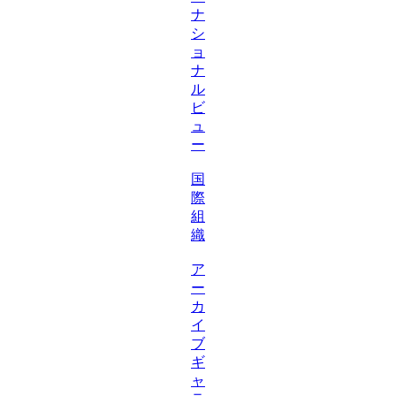
ナ
シ
ョ
ナ
ル
ビ
ュ
ー
国
際
組
織
ア
ー
カ
イ
ブ
ギ
ャ