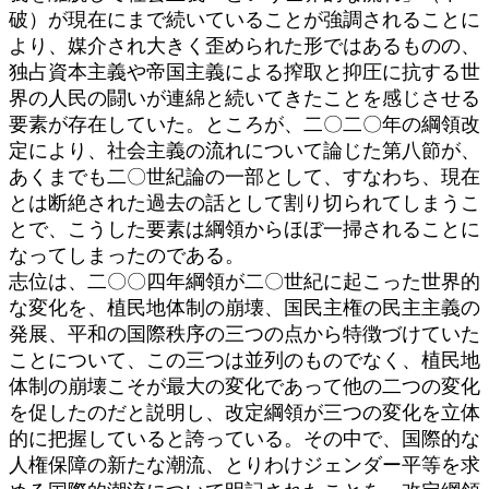
破）が現在にまで続いていることが強調されることに
より、媒介され大きく歪められた形ではあるものの、
独占資本主義や帝国主義による搾取と抑圧に抗する世
界の人民の闘いが連綿と続いてきたことを感じさせる
要素が存在していた。ところが、二〇二〇年の綱領改
定により、社会主義の流れについて論じた第八節が、
あくまでも二〇世紀論の一部として、すなわち、現在
とは断絶された過去の話として割り切られてしまうこ
とで、こうした要素は綱領からほぼ一掃されることに
なってしまったのである。
志位は、二〇〇四年綱領が二〇世紀に起こった世界的
な変化を、植民地体制の崩壊、国民主権の民主主義の
発展、平和の国際秩序の三つの点から特徴づけていた
ことについて、この三つは並列のものでなく、植民地
体制の崩壊こそが最大の変化であって他の二つの変化
を促したのだと説明し、改定綱領が三つの変化を立体
的に把握していると誇っている。その中で、国際的な
人権保障の新たな潮流、とりわけジェンダー平等を求