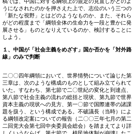
稿では、中国に対する綱領上の規定の見直しがどのよ
うになされたのかを押さえた上で、志位のいう三つの
「新たな視野」とはどのようなものか、また、それら
がどの程度まで「綱領全体の生命力を一段と豊かに発
展させる」ものとなりえているのか、検討することに
しよう。
１、中国が「社会主義をめざす」国か否かを「対外路
線」のみで判断
二〇〇四年綱領において、世界情勢について論じた第
三章は、次のような構成のものとして組み立てられて
いた。すなわち、第七節で二〇世紀の変化と到達点、
第八節で社会主義の流れの総括と現状、第九節で世界
資本主義の現状への見方、第一〇節で国際連帯の諸課
題を扱う、という構成である。不破議長（当時）によ
る綱領改定案についての報告（二〇〇三年七月の第二
二回党大会第七回中央委員会総会）を踏まえてより詳
しくいうならば、第七節で、植民地体制が崩壊したこ