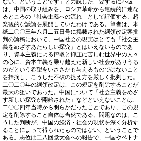
ない、ということです」と力説した。要するに不破
は、中国の取り組みを、ロシア革命から連続的に連な
るところの「社会主義への流れ」として評価する、超
楽観的な議論を展開していたわけである。筆者は、本
紙二〇〇三年八月二五日号に掲載された綱領改定案批
判の論稿において、中国社会の現実はとても「社会主
義をめざすあたらしい探究」とはいえないものであ
り、資本主義による搾取と抑圧に苦しむ世界中の人々
の心に、資本主義を乗り越えた新しい社会がありうる
のだという希望をいささかも与えるものではないこと
を指摘し、こうした不破の捉え方を厳しく批判した。
二〇二〇年の綱領改定は、この規定を削除することが
最大の狙いであった。中国について「社会主義をめざ
す新しい探究が開始された」などといえないことは、
二〇〇四年当時から明らかだったことであり、この規
定を削除すること自体は当然である。問題なのは、こ
うした判断が、中国の経済・社会の現状を深く分析す
ることによって得られたものではない、ということで
ある。志位は二八回党大会への報告で、中国やベトナ