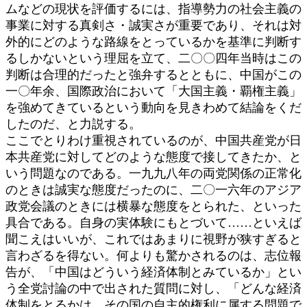
ムなどの現状を評価するには、指導勢力の社会主義の
事業に対する真剣さ・誠実さが重要であり、それは対
外的にどのような路線をとっているかを基準に判断す
るしかないという理屈を立て、二〇〇四年当時はこの
判断は合理的だったと強弁するとともに、中国がこの
一〇年余、国際政治において「大国主義・覇権主義」
を強めてきているという動向を見きわめて結論をくだ
したのだ、と力説する。
ここでとりわけ重視されているのが、中国共産党が日
本共産党に対してどのような態度で接してきたか、と
いう問題なのである。一九九八年の両党関係の正常化
のときは誠実な態度だったのに、二〇一六年のアジア
政党会議のときには横暴な態度をとられた、といった
具合である。自身の実体験にもとづいて……といえば
聞こえはいいが、これではあまりに視野が狭すぎると
言わざるを得ない。何よりも驚かされるのは、志位報
告が、「中国はどういう経済体制とみているか」とい
う全党討論の中で出された質問に対し、「どんな経済
体制をとるかは、その国の自主的権利に属する問題で