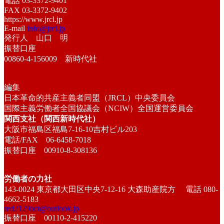
電話 03-3372-9401
FAX 03-3372-9402
https://www.jrcl.jp
E-mail
info@jrcl.jp
発行人 山口 明
振替口座
00860-4-156009 新時代社
編集
日本革命的共産主義者同盟（JRCL）中央委員会
国際主義労働者全国協議会（NCIW）全国運営委員会
関西支社（関西新時代社）
大阪市福島区福島7-16-10吉村ビル203
電話/FAX 06-6458-7018
振替口座 00910-8-308136
労働者の力社
143-0024 東京都大田区中央7-12-16 大森助産院方 電話 080-
4662-5183
red2129oct@outlook.jp
振替口座 00110-2-415220