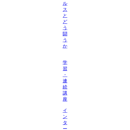
ル
ス
と
ど
う
闘
う
か
学
習
・
連
続
講
座
イ
ン
タ
ー