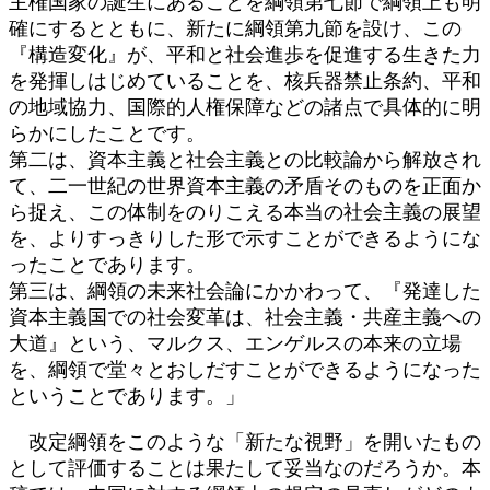
主権国家の誕生にあることを綱領第七節で綱領上も明
確にするとともに、新たに綱領第九節を設け、この
『構造変化』が、平和と社会進歩を促進する生きた力
を発揮しはじめていることを、核兵器禁止条約、平和
の地域協力、国際的人権保障などの諸点で具体的に明
らかにしたことです。
第二は、資本主義と社会主義との比較論から解放され
て、二一世紀の世界資本主義の矛盾そのものを正面か
ら捉え、この体制をのりこえる本当の社会主義の展望
を、よりすっきりした形で示すことができるようにな
ったことであります。
第三は、綱領の未来社会論にかかわって、『発達した
資本主義国での社会変革は、社会主義・共産主義への
大道』という、マルクス、エンゲルスの本来の立場
を、綱領で堂々とおしだすことができるようになった
ということであります。」
改定綱領をこのような「新たな視野」を開いたもの
として評価することは果たして妥当なのだろうか。本