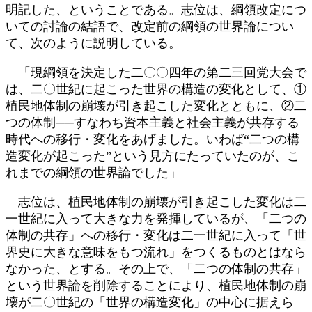
明記した、ということである。志位は、綱領改定につ
いての討論の結語で、改定前の綱領の世界論につい
て、次のように説明している。
「現綱領を決定した二〇〇四年の第二三回党大会で
は、二〇世紀に起こった世界の構造の変化として、①
植民地体制の崩壊が引き起こした変化とともに、②二
つの体制──すなわち資本主義と社会主義が共存する
時代への移行・変化をあげました。いわば“二つの構
造変化が起こった”という見方にたっていたのが、こ
れまでの綱領の世界論でした」
志位は、植民地体制の崩壊が引き起こした変化は二
一世紀に入って大きな力を発揮しているが、「二つの
体制の共存」への移行・変化は二一世紀に入って「世
界史に大きな意味をもつ流れ」をつくるものとはなら
なかった、とする。その上で、「二つの体制の共存」
という世界論を削除することにより、植民地体制の崩
壊が二〇世紀の「世界の構造変化」の中心に据えら