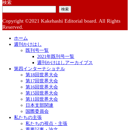
検索
検索
Copyright ©2021 Kakehashi Editorial board. All Rights
Reserved.
ホーム
週刊かけはし
既刊号一覧
2021年既刊号一覧
週刊かけはしアーカイブス
第四インターナショナル
第18回世界大会
第17回世界大会
第16回世界大会
第15回世界大会
第11回世界大会
日本支部関連
国際委員会
私たちの主張
私たちの視点・主張
重要記事・論文