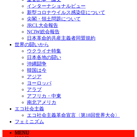
インターナショナルビュー
新型コロナウイルス感染症について
尖閣・領土問題について
JRCL大会報告
NCIW総会報告
日本革命的共産主義者同盟規約
世界の闘いから
ウクライナ特集
日本各地の闘い
沖縄闘争
韓国は今
アジア
ヨーロッパ
アラブ
アフリカ・中東
南北アメリカ
エコ社会主義
エコ社会主義革命宣言〈第18回世界大会〉
フェミニズム
MENU