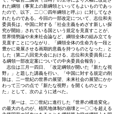
れた綱領（事実上の新綱領といってもよいものであっ
たので、以下、二〇〇四年綱領と呼ぶ）に対してなさ
れたものである。今回の一部改定について、志位和夫
委員長は、中国に対する「社会主義をめざす新しい探
究が開始」されている国という規定を見直すことが、
世界情勢論や未来社会論など、綱領全体の組み立てを
見直すことにつながり、「綱領全体の生命力を一段と
豊かに発展させる画期的意義を持つものとなった」と
した（第二八回党大会における、志位和夫委員長によ
る綱領一部改定案についての中央委員会報告）。
志位は三月一四日、「改定綱領が開いた『新たな視
野』」と題した講義を行い、「中国に対する規定の削
除は、二一世紀の世界の展望、未来社会の展望にかか
わって三つの点で『新たな視野』を開くものとなっ
た」として、次のように述べた。
「第一は、二〇世紀に進行した『世界の構造変化』
の最大のものが、植民地体制の崩壊と一〇〇を超える