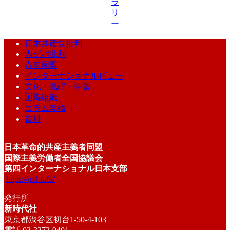
ラ
リ
ー
日本共産党批判
内ゲバ批判
青年同盟
インターナショナルビュー
文化・批評・学習
国際組織
コラム架橋
資料
日本革命的共産主義者同盟
国際主義労働者全国協議会
第四インターナショナル日本支部
https://jrcl.info/
発行所
新時代社
東京都渋谷区初台1-50-4-103