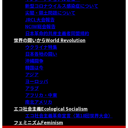
新型コロナウイルス感染症について
尖閣・領土問題について
JRCL大会報告
NCIW総会報告
日本革命的共産主義者同盟規約
世界の闘いから
World Revolution
ウクライナ特集
日本各地の闘い
沖縄闘争
韓国は今
アジア
ヨーロッパ
アラブ
アフリカ・中東
南北アメリカ
エコ社会主義
Ecological Socialism
エコ社会主義革命宣言〈第18回世界大会〉
フェミニズム
Feminism