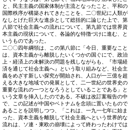
と、民主主義の国家体制が主流となったこと、平和の
国際秩序が構築されてきたことを、二〇世紀に人類が
なしとげた巨大な進歩として総括的に論じた上で、第
八節で社会主義への流れについて、第九節では世界資
本主義の現状について、各論的な特徴づけに進む、と
いうものであった。
二〇〇四年綱領は、この第八節に「今日、重要なこと
は、資本主義から離脱したいくつかの国ぐにで、政治
上・経済上の未解決の問題を残しながらも、『市場経
済を通じて社会主義へ』という取り組みなど、社会主
義をめざす新しい探究が開始され、人口が一三億を超
える大きな地域での発展として、二一世紀の世界史の
重要な流れの一つとなろうとしていることである」と
いう文章を挿入したのである。不破は改訂案報告の中
で、この記述が中国やベトナムを念頭に置いたもので
あることを説明しつつ、「これは、一九一七年に始ま
った、資本主義を離脱して社会主義へという世界的な
流れは、ソ連・東欧の崩壊によって終わったわけでは