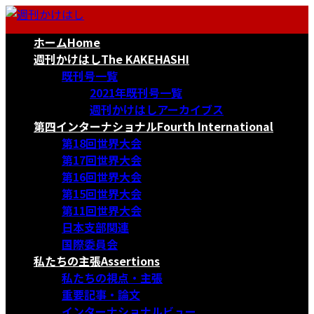
コ
ナ
ン
ビ
ホーム
Home
テ
ゲ
ン
ー
週刊かけはし
The KAKEHASHI
ツ
シ
既刊号一覧
へ
ョ
2021年既刊号一覧
ス
ン
週刊かけはしアーカイブス
キ
に
第四インターナショナル
Fourth International
ッ
移
第18回世界大会
プ
動
第17回世界大会
第16回世界大会
第15回世界大会
第11回世界大会
日本支部関連
国際委員会
私たちの主張
Assertions
私たちの視点・主張
重要記事・論文
インターナショナルビュー