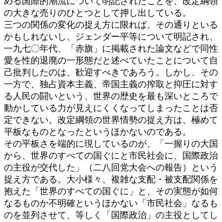
める国際的潮流について明記されたことを、改定綱領
の大きな売りのひとつとして押し出している。
三つの関係の変化の捉え方に限れば、その通りといる
かもしれないし、ジェンダー平等について明記され、
一九七〇年代、「赤旗」に掲載された論文などで同性
愛を性的退廃の一形態だと述べていたことについて自
己批判したのは、歓迎すべきであろう。しかし、その
一方で、独占資本主義、帝国主義の搾取と抑圧に対す
る人民の闘いという、世界の歴史を最も深いところで
動かしている力が見えにくくなってしまったことは否
定できない。改定綱領の世界情勢の捉え方は、極めて
平板なものとなったというほかないのである。
その平板さを端的に現しているのが、「一握りの大国
から、世界のすべての国ぐにと市民社会に、国際政治
の主役が交代した」（二八回党大会への報告）という
捉え方である。大小様々、複雑な支配・被支配関係を
抱えた「世界のすべての国ぐに」と、その実態が如何
なるものか不明確というほかない「市民社会」なるも
のを並列させて、等しく「国際政治」の主役としてし