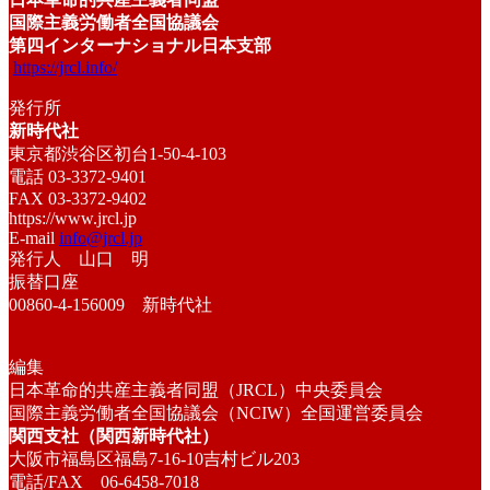
国際主義労働者全国協議会
第四インターナショナル日本支部
https://jrcl.info/
発行所
新時代社
東京都渋谷区初台1-50-4-103
電話 03-3372-9401
FAX 03-3372-9402
https://www.jrcl.jp
E-mail
info@jrcl.jp
発行人 山口 明
振替口座
00860-4-156009 新時代社
編集
日本革命的共産主義者同盟（JRCL）中央委員会
国際主義労働者全国協議会（NCIW）全国運営委員会
関西支社（関西新時代社）
大阪市福島区福島7-16-10吉村ビル203
電話/FAX 06-6458-7018