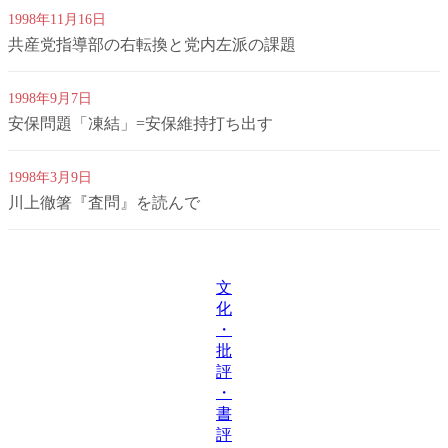
1998年11月16日
共産党指導部の右転換と党内左派の課題
1998年9月7日
安保問題「凍結」=安保維持打ち出す
1998年3月9日
川上徹箸『査問』を読んで
文
化
・
批
評
・
書
評