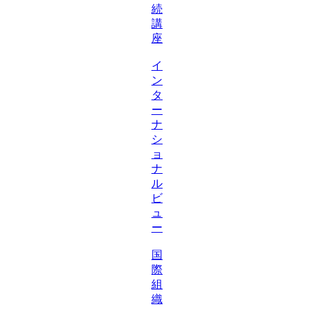
続
講
座
イ
ン
タ
ー
ナ
シ
ョ
ナ
ル
ビ
ュ
ー
国
際
組
織