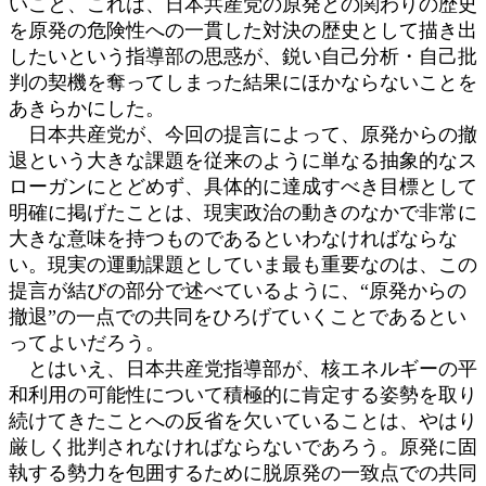
いこと、これは、日本共産党の原発との関わりの歴史
を原発の危険性への一貫した対決の歴史として描き出
したいという指導部の思惑が、鋭い自己分析・自己批
判の契機を奪ってしまった結果にほかならないことを
あきらかにした。
日本共産党が、今回の提言によって、原発からの撤
退という大きな課題を従来のように単なる抽象的なス
ローガンにとどめず、具体的に達成すべき目標として
明確に掲げたことは、現実政治の動きのなかで非常に
大きな意味を持つものであるといわなければならな
い。現実の運動課題としていま最も重要なのは、この
提言が結びの部分で述べているように、“原発からの
撤退”の一点での共同をひろげていくことであるとい
ってよいだろう。
とはいえ、日本共産党指導部が、核エネルギーの平
和利用の可能性について積極的に肯定する姿勢を取り
続けてきたことへの反省を欠いていることは、やはり
厳しく批判されなければならないであろう。原発に固
執する勢力を包囲するために脱原発の一致点での共同