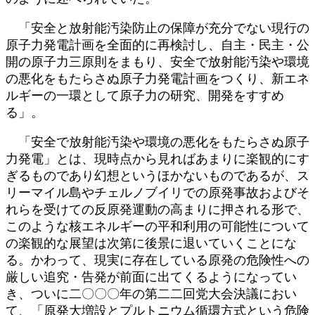
「安全と放射能汚染防止の保障が充分でない現行の
原子力発電計画を全面的に再検討し、自主・民主・公
開の原子力三原則をまもり、安全で放射能汚染や環境
の悪化をもたらさぬ原子力発電計画をつくり、新エネ
ルギーの一環として原子力の研究、開発をすすめ
る」。
「安全で放射能汚染や環境の悪化をもたらさぬ原子
力発電」とは、現時点から見ればあまりに楽観的にす
ぎるものであり幻想というほかないものであるが、ス
リーマイル島やチェルノブイリでの原発事故およびそ
れらを受けての反原発運動の高まりに押される形で、
このような核エネルギーの平和利用の可能性について
の楽観的な展望は次第に後景に退いていくことにな
る。かわって、現実に存在している原発の危険性への
厳しい追究・告発が前面に出てくるようになってい
き、ついに二〇〇〇年の第二二回党大会決議におい
て、「原発大増設とプルトニウム循環方式という危険