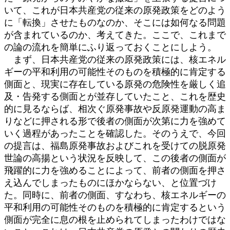
いて、これが日本共産党の従来の原発政策をどのよう
に「転換」させたものなのか、そこには如何なる問題
が含まれているのか、考えてきた。ここで、これまで
の論の流れを簡単にふり返っておくことにしよう。
まず、日本共産党の従来の原発政策には、核エネル
ギーの平和利用の可能性そのものを積極的に肯定する
側面と、現実に存在している原発の危険性を厳しく追
及・告発する側面とが並存していたこと、これを歴史
的に見るならば、相次ぐ原発事故や反原発運動の高ま
りなどに押される形で後者の側面が次第に力を強めて
いく過程があったことを確認した。そのうえで、今回
の提言は、福島原発事故およびこれを受けての脱原発
世論の高揚という状況を反映して、この後者の側面が
飛躍的に力を強めることによって、前者の側面を押さ
え込んでしまったものにほかならない、と位置づけ
た。同時に、前者の側面、すなわち、核エネルギーの
平和利用の可能性そのものを積極的に肯定するという
側面が完全に息の根を止められてしまったわけではな