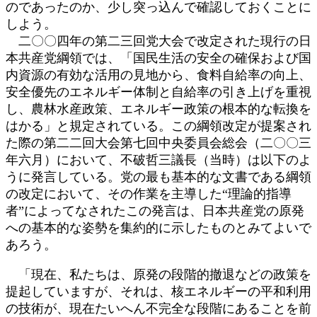
のであったのか、少し突っ込んで確認しておくことに
しよう。
二〇〇四年の第二三回党大会で改定された現行の日
本共産党綱領では、「国民生活の安全の確保および国
内資源の有効な活用の見地から、食料自給率の向上、
安全優先のエネルギー体制と自給率の引き上げを重視
し、農林水産政策、エネルギー政策の根本的な転換を
はかる」と規定されている。この綱領改定が提案され
た際の第二二回大会第七回中央委員会総会（二〇〇三
年六月）において、不破哲三議長（当時）は以下のよ
うに発言している。党の最も基本的な文書である綱領
の改定において、その作業を主導した“理論的指導
者”によってなされたこの発言は、日本共産党の原発
への基本的な姿勢を集約的に示したものとみてよいで
あろう。
「現在、私たちは、原発の段階的撤退などの政策を
提起していますが、それは、核エネルギーの平和利用
の技術が、現在たいへん不完全な段階にあることを前