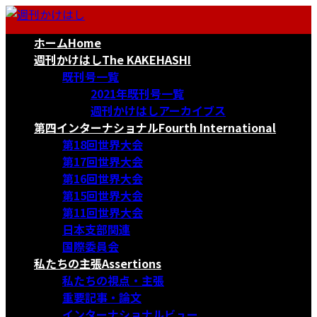
コ
ナ
ン
ビ
ホーム
Home
テ
ゲ
ン
ー
週刊かけはし
The KAKEHASHI
ツ
シ
既刊号一覧
へ
ョ
2021年既刊号一覧
ス
ン
週刊かけはしアーカイブス
キ
に
第四インターナショナル
Fourth International
ッ
移
第18回世界大会
プ
動
第17回世界大会
第16回世界大会
第15回世界大会
第11回世界大会
日本支部関連
国際委員会
私たちの主張
Assertions
私たちの視点・主張
重要記事・論文
インターナショナルビュー