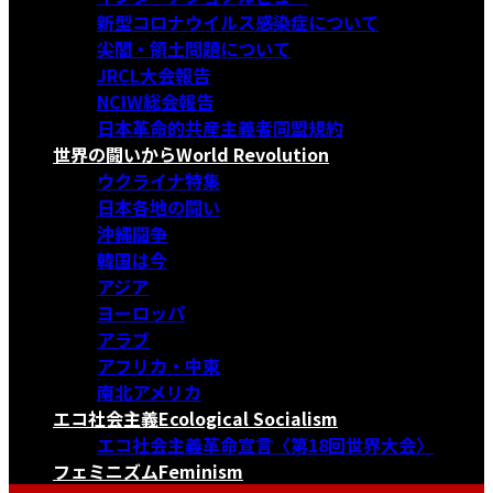
新型コロナウイルス感染症について
尖閣・領土問題について
JRCL大会報告
NCIW総会報告
日本革命的共産主義者同盟規約
世界の闘いから
World Revolution
ウクライナ特集
日本各地の闘い
沖縄闘争
韓国は今
アジア
ヨーロッパ
アラブ
アフリカ・中東
南北アメリカ
エコ社会主義
Ecological Socialism
エコ社会主義革命宣言〈第18回世界大会〉
フェミニズム
Feminism