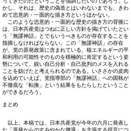
ってきたのだということを強調したいのであろう。し
かし、それは、歴史の偽造とはいわないまでも、きわ
めて恣意的・一面的な描き方というほかない。
このような恣意的・一面的な歴史の描き方の背後に
は、日本共産党はつねに正しい方針を掲げていたとい
う「無謬神話」とでもいうべきものが存在することを
指摘しなければならない。この「無謬神話」の存在
が、党の原発政策に含まれている、核エネルギーの平
和利用の可能性そのものを積極的に肯定するという姿
勢について、鋭い自己分析・自己批判のメスを入れる
ことを妨げたと考えられるのである。いささかの皮肉
を込めていえば、党指導部の「無謬神話」への固執が
不徹底な「転換」という結果をもたらしたということ
ができるだろう。
まとめ
以上、本稿では、日本共産党が今年の六月に発表し
た「原発からのすみやかな撤退」を主張する提言につ