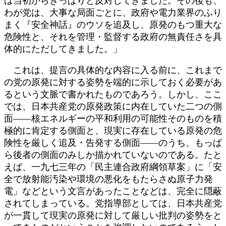
は当初からきっぱりと反対してきました。その後も、
わが党は、大事な局面ごとに、政府や電力業界のふり
まく『安全神話』のウソを追及し、原発のもつ重大な
危険性と、それを管理・監督する政府の無責任さを具
体的にただしてきました。」
これは、提言の具体的な内容に入る前に、これまで
の党の原発に対する姿勢を端的に示しておく必要があ
るという文脈で書かれたものであろう。しかし、ここ
では、日本共産党の原発政策に内在していた二つの側
面――核エネルギーの平和利用の可能性そのものを積
極的に肯定する側面と、現実に存在している原発の危
険性を厳しく追及・告発する側面――のうち、もっぱ
ら後者の側面のみしか描かれていないのである。たと
えば、一九七三年の「民主連合政府綱領草案」に「安
全で放射能汚染や環境の悪化をもたらさぬ原子力発
電」などという文言があったことなどは、完全に隠蔽
されてしまっている。党指導部としては、日本共産党
が一貫して現実の原発に対して厳しい批判の姿勢をと