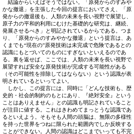
結論からいえばそうではない。「原発からのすみや
かな撤退」を主張した今回の提言においてさえ、「原
発からの撤退後も、人類の未来を長い視野で展望し、
原子力の平和的利用にむけた基礎的な研究は、継続、
発展させるべき」と明記されているからである。つま
り、「原発からのすみやかな撤退」という提言は、あ
くまでも“現在の”原発技術は未完成で危険であるとの
認識にもとづいてのものにすぎないといえるのであ
る。裏を返せば、ここでは、人類の未来を長い視野で
展望すれば安全な原発技術が完成する可能性がある
（その可能性を排除してはならない）という認識が表
明されているといってよい。
しかし、この提言には、同時に「どんな技術も、歴
史的・社会的制約のもとにあり、『絶対安全』という
ことはありえません」との認識も明記されていること
が注目に値する。これはきわめてまっとうな認識であ
るといえよう。そもそも人間の頭脳は、無限の多様性
を持った世界をつねに限られた範囲内でしか反映する
ことができない。人間の認識はどこまでいっても不完