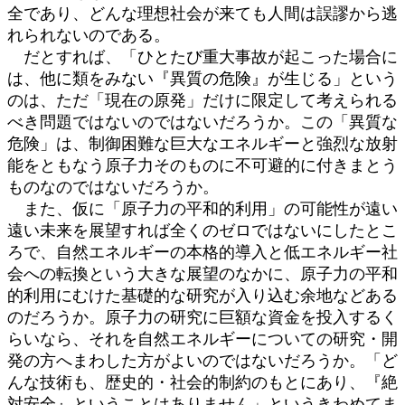
全であり、どんな理想社会が来ても人間は誤謬から逃
れられないのである。
だとすれば、「ひとたび重大事故が起こった場合に
は、他に類をみない『異質の危険』が生じる」という
のは、ただ「現在の原発」だけに限定して考えられる
べき問題ではないのではないだろうか。この「異質な
危険」は、制御困難な巨大なエネルギーと強烈な放射
能をともなう原子力そのものに不可避的に付きまとう
ものなのではないだろうか。
また、仮に「原子力の平和的利用」の可能性が遠い
遠い未来を展望すれば全くのゼロではないにしたとこ
ろで、自然エネルギーの本格的導入と低エネルギー社
会への転換という大きな展望のなかに、原子力の平和
的利用にむけた基礎的な研究が入り込む余地などある
のだろうか。原子力の研究に巨額な資金を投入するく
らいなら、それを自然エネルギーについての研究・開
発の方へまわした方がよいのではないだろうか。「ど
んな技術も、歴史的・社会的制約のもとにあり、『絶
対安全』ということはありません」というきわめてま