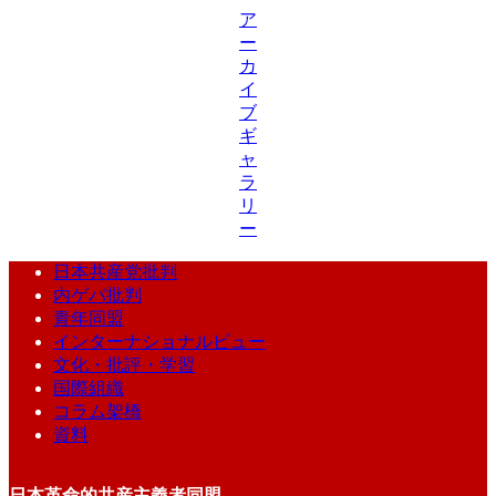
ア
ー
カ
イ
ブ
ギ
ャ
ラ
リ
ー
日本共産党批判
内ゲバ批判
青年同盟
インターナショナルビュー
文化・批評・学習
国際組織
コラム架橋
資料
日本革命的共産主義者同盟