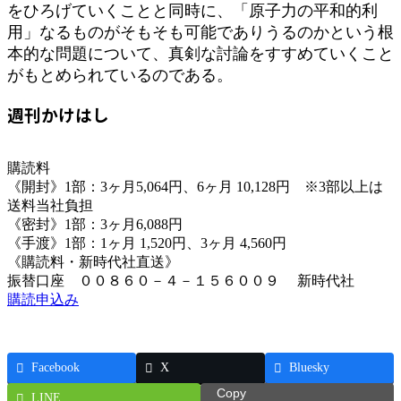
をひろげていくことと同時に、「原子力の平和的利
用」なるものがそもそも可能でありうるのかという根
本的な問題について、真剣な討論をすすめていくこと
がもとめられているのである。
週刊かけはし
購読料
《開封》1部：3ヶ月5,064円、6ヶ月 10,128円 ※3部以上は
送料当社負担
《密封》1部：3ヶ月6,088円
《手渡》1部：1ヶ月 1,520円、3ヶ月 4,560円
《購読料・新時代社直送》
振替口座 ００８６０－４－１５６００９ 新時代社
購読申込み
Facebook
X
Bluesky
Copy
LINE