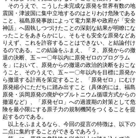
そのうえで、こうした未完成な原発を世界有数の地
震国・津波国に集中立地するのはとりわけ危険である
こと、福島原発事故によって電力業界や政府が「安全
神話」へ固執しつづけたことの深刻な結果が明瞭にな
ったことをあきらかにし、そもそも安全な原発などあ
りえず、これを許容することはできない、と結論付け
るのである。この結論をふまえ、「２、原発からの撤
退の決断、五～一〇年以内に原発ゼロのプログラム
を」において、原発からの撤退の政治的決断をおこな
うこと、そのうえで、五～一〇年以内を目標に原発か
ら撤退する計画を策定すること、「原発ゼロ」にむけ
原発縮小にただちに踏み出すこと（具体的には、福島
原発・浜岡原発の廃炉やプルトニウム循環方式からの
撤退など）、「原発ゼロ」への過渡期の対策として危
険を最小限にする原子力の規制機関をつくることを提
起するのである。
以上をふまえるなら、今回の提言の特徴は、以下の
二点に集約することができるであろう。