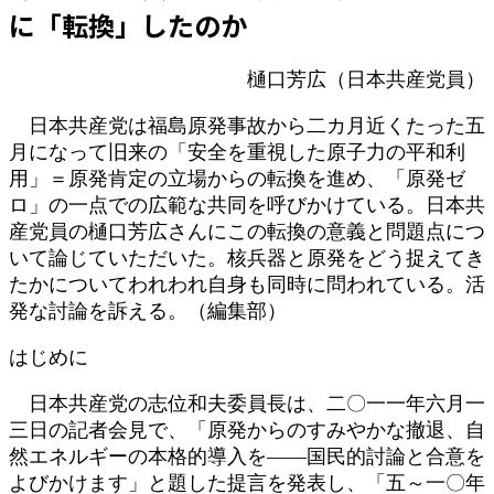
日
に「転換」したのか
時
:
樋口芳広（日本共産党員）
日本共産党は福島原発事故から二カ月近くたった五
月になって旧来の「安全を重視した原子力の平和利
用」＝原発肯定の立場からの転換を進め、「原発ゼ
ロ」の一点での広範な共同を呼びかけている。日本共
産党員の樋口芳広さんにこの転換の意義と問題点につ
いて論じていただいた。核兵器と原発をどう捉えてき
たかについてわれわれ自身も同時に問われている。活
発な討論を訴える。（編集部）
はじめに
日本共産党の志位和夫委員長は、二〇一一年六月一
三日の記者会見で、「原発からのすみやかな撤退、自
然エネルギーの本格的導入を――国民的討論と合意を
よびかけます」と題した提言を発表し、「五～一〇年