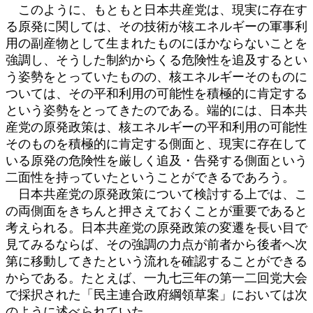
このように、もともと日本共産党は、現実に存在す
る原発に関しては、その技術が核エネルギーの軍事利
用の副産物として生まれたものにほかならないことを
強調し、そうした制約からくる危険性を追及するとい
う姿勢をとっていたものの、核エネルギーそのものに
ついては、その平和利用の可能性を積極的に肯定する
という姿勢をとってきたのである。端的には、日本共
産党の原発政策は、核エネルギーの平和利用の可能性
そのものを積極的に肯定する側面と、現実に存在して
いる原発の危険性を厳しく追及・告発する側面という
二面性を持っていたということができるであろう。
日本共産党の原発政策について検討する上では、こ
の両側面をきちんと押さえておくことが重要であると
考えられる。日本共産党の原発政策の変遷を長い目で
見てみるならば、その強調の力点が前者から後者へ次
第に移動してきたという流れを確認することができる
からである。たとえば、一九七三年の第一二回党大会
で採択された「民主連合政府綱領草案」においては次
のように述べられていた。