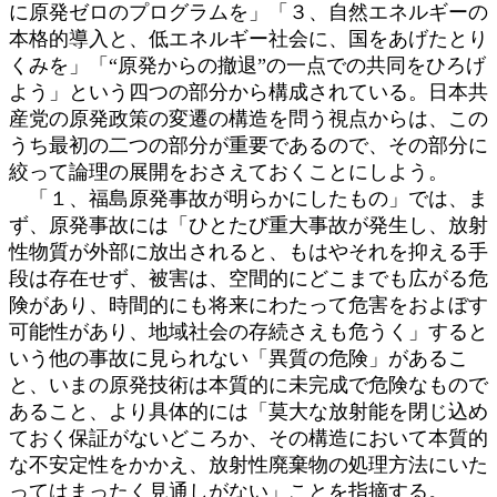
に原発ゼロのプログラムを」「３、自然エネルギーの
本格的導入と、低エネルギー社会に、国をあげたとり
くみを」「“原発からの撤退”の一点での共同をひろげ
よう」という四つの部分から構成されている。日本共
産党の原発政策の変遷の構造を問う視点からは、この
うち最初の二つの部分が重要であるので、その部分に
絞って論理の展開をおさえておくことにしよう。
「１、福島原発事故が明らかにしたもの」では、ま
ず、原発事故には「ひとたび重大事故が発生し、放射
性物質が外部に放出されると、もはやそれを抑える手
段は存在せず、被害は、空間的にどこまでも広がる危
険があり、時間的にも将来にわたって危害をおよぼす
可能性があり、地域社会の存続さえも危うく」すると
いう他の事故に見られない「異質の危険」があるこ
と、いまの原発技術は本質的に未完成で危険なもので
あること、より具体的には「莫大な放射能を閉じ込め
ておく保証がないどころか、その構造において本質的
な不安定性をかかえ、放射性廃棄物の処理方法にいた
ってはまったく見通しがない」ことを指摘する。