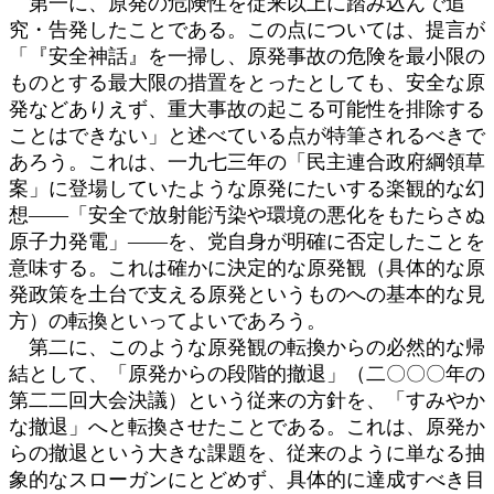
第一に、原発の危険性を従来以上に踏み込んで追
究・告発したことである。この点については、提言が
「『安全神話』を一掃し、原発事故の危険を最小限の
ものとする最大限の措置をとったとしても、安全な原
発などありえず、重大事故の起こる可能性を排除する
ことはできない」と述べている点が特筆されるべきで
あろう。これは、一九七三年の「民主連合政府綱領草
案」に登場していたような原発にたいする楽観的な幻
想――「安全で放射能汚染や環境の悪化をもたらさぬ
原子力発電」――を、党自身が明確に否定したことを
意味する。これは確かに決定的な原発観（具体的な原
発政策を土台で支える原発というものへの基本的な見
方）の転換といってよいであろう。
第二に、このような原発観の転換からの必然的な帰
結として、「原発からの段階的撤退」（二〇〇〇年の
第二二回大会決議）という従来の方針を、「すみやか
な撤退」へと転換させたことである。これは、原発か
らの撤退という大きな課題を、従来のように単なる抽
象的なスローガンにとどめず、具体的に達成すべき目