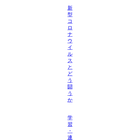
新
型
コ
ロ
ナ
ウ
イ
ル
ス
と
ど
う
闘
う
か
学
習
・
連