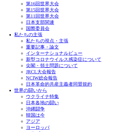
第16回世界大会
第15回世界大会
第11回世界大会
日本支部関連
国際委員会
私たちの主張
私たちの視点・主張
重要記事・論文
インターナショナルビュー
新型コロナウイルス感染症について
尖閣・領土問題について
JRCL大会報告
NCIW総会報告
日本革命的共産主義者同盟規約
世界の闘いから
ウクライナ特集
日本各地の闘い
沖縄闘争
韓国は今
アジア
ヨーロッパ