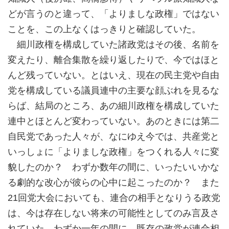
どが言うのと違って、「よりましな政権」ではない
ことを、この上なくはっきりと確認していた。
細川政権を構成していた諸政党はその後、名前を
変えたり、離合集散を繰り返したりで、今ではほと
んど残っていない。とはいえ、現在の民主党や自由
党を構成している議員連中の主要な顔ぶれを見るな
らば、結局のところ、あの細川政権を構成していた
連中とほとんど変わっていない。あのときには第二
自民党であった人々が、なにゆえ今では、共産党と
いっしょに「よりましな政権」をつくれる人々に変
貌したのか？ わずか数年の間に、いったいいかな
る劇的な改心が彼らの心中に起こったのか？ また
21回党大会においても、連合の相手となりうる政党
は、今は存在しない将来の可能性としてのみ言及さ
れていた。わずか一年の間に、既存の政党が連合相