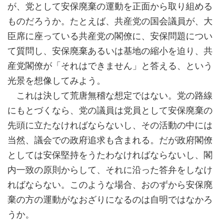
が、党として安保廃棄の運動を正面から取り組める
ものだろうか。たとえば、共産党の国会議員が、大
臣席に座っている共産党の閣僚に、安保問題につい
て質問し、安保廃棄あるいは基地の縮小を迫り、共
産党閣僚が「それはできません」と答える、という
光景を想像してみよう。
これは決して荒唐無稽な想定ではない。党の路線
にもとづくなら、党の議員は党員として安保廃棄の
先頭に立たなければならないし、その活動の中には
当然、議会での政府追求も含まれる。だが政府閣僚
としては安保堅持をうたわなければならないし、閣
内一致の原則からして、それに沿った答弁をしなけ
ればならない。このような場合、おのずから安保廃
棄の方の運動がなおざりになるのは自明ではなかろ
うか。