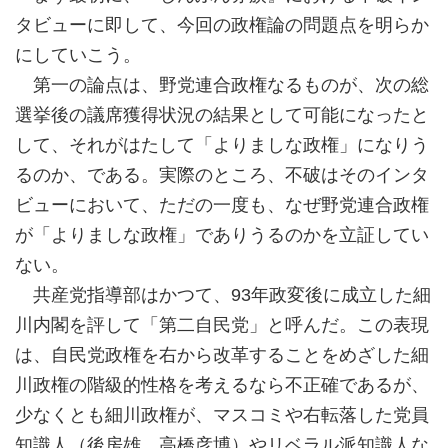
タビューに即して、今回の政権論の問題点を明らか
にしていこう。
第一の論点は、野党連合政権なるものが、次の総
選挙後の議席獲得状況の結果として可能になったと
して、それがはたして「よりましな政権」になりう
るのか、である。実際のところ、不破はそのインタ
ビューにおいて、ただの一度も、なぜ野党連合政権
が「よりましな政権」でありうるのかを立証してい
ない。
共産党指導部はかつて、93年政変後に成立した細
川内閣を評して「第二自民党」と呼んだ。この表現
は、自民党政権を右から改革することをめざした細
川政権の階級的性格を考えるなら不正確であるが、
少なくとも細川政権が、マスコミや右転落した党員
知識人（後房雄、高橋彦博）やリベラル派知識人な