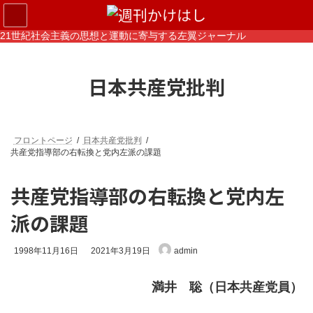
コ
ナ
ン
ビ
テ
ゲ
21世紀社会主義の思想と運動に寄与する左翼ジャーナル
ン
ー
ツ
シ
へ
ョ
日本共産党批判
ス
ン
キ
に
ッ
移
プ
動
フロントページ
日本共産党批判
共産党指導部の右転換と党内左派の課題
共産党指導部の右転換と党内左
派の課題
最
1998年11月16日
2021年3月19日
admin
終
更
新
満井 聡（日本共産党員）
日
時