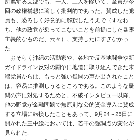
所属する支部でも、一人、二人を除いて、全員が今
回の政権構想に著しく批判的であった。賛成した党
員も、恐ろしく好意的に解釈したうえで（すなわ
ち、他の政党が乗ってこないことを前提にした暴露
主義的なものだ、云々）、支持したにすぎなかっ
た。
おそらく沖縄の活動家や、各地で反基地闘争や新
ガイドライン反対の闘争に地道に取り組んできた末
端党員からは、もっと強い疑問の声が出されたこと
は、容易に推測しうるところである。このような疑
問の声に対処するためと、不破インタビュー以降、
他の野党が金融問題で無原則な公的資金導入に賛成
する立場に転換したこともあって、9月24～25日に
開かれた三中総においては、若干の強調点の変化が
見られた。