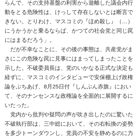
らんで、その支持基盤の利害から遊離した議会内行
動をとる危険性は、けっして存在しないとは断言で
きない。とりわけ、マスコミの『ほめ殺し』（…）
にうかうかと乗るならば、かつての社会党と同じ罠
にはまるだろう」。
だが不幸なことに、その後の事態は、共産党がま
さにこの危険な罠に見事にはまってしまったことを
示した。不破委員長は、党のいかなる正式な決定も
経ずに、マスコミのインタビューで安保棚上げ政権
論をぶちあげ、8月25日付『しんぶん赤旗』におい
て、そのナンセンスな政権論を全面的に展開するに
いたった。
党内から批判や疑問の声が吹き出したのに驚いた
不破執行部は、三中総において、その右転換の姿勢
を多少トーンダウンし、党員の不安を静めるのに力