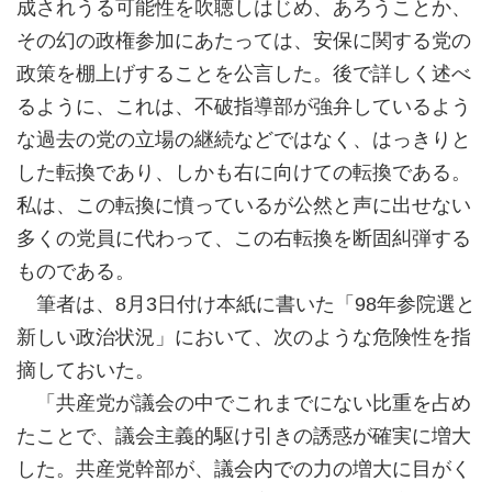
成されうる可能性を吹聴しはじめ、あろうことか、
その幻の政権参加にあたっては、安保に関する党の
政策を棚上げすることを公言した。後で詳しく述べ
るように、これは、不破指導部が強弁しているよう
な過去の党の立場の継続などではなく、はっきりと
した転換であり、しかも右に向けての転換である。
私は、この転換に憤っているが公然と声に出せない
多くの党員に代わって、この右転換を断固糾弾する
ものである。
筆者は、8月3日付け本紙に書いた「98年参院選と
新しい政治状況」において、次のような危険性を指
摘しておいた。
「共産党が議会の中でこれまでにない比重を占め
たことで、議会主義的駆け引きの誘惑が確実に増大
した。共産党幹部が、議会内での力の増大に目がく