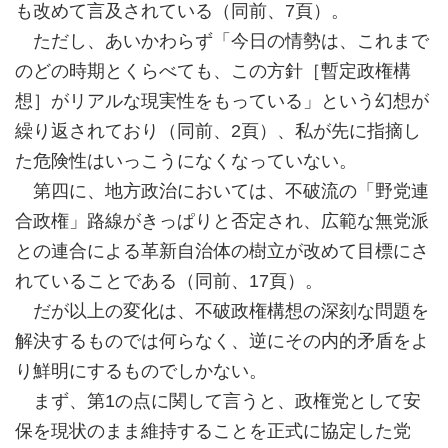
も改めて言及されている（同前、7頁）。
ただし、あいかわらず「今日の情勢は、これまで
のどの時期とくらべても、この方針［暫定政権構
想］がリアルな現実性をもっている」という幻想が
繰り返されており（同前、2頁）、私が先に指摘し
た危険性はいっこうになくなっていない。
第四に、地方政治においては、不破流の「野党連
合政権」路線がきっぱりと否定され、広範な無党派
との連合による革新自治体の樹立が改めて目標にさ
れていることである（同前、17頁）。
だが以上の変化は、不破政権構想の深刻な問題を
解決するものでは何らなく、逆にその内的矛盾をよ
り鮮明にするものでしかない。
まず、第1の点に関して言うと、政権党として安
保を現状のまま維持することを正式に協定した党