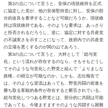
第2の点について言うと、安保の現状維持を正式
に協定した党が、他の安保堅持党に対し、安保の部
分的改良を要求することなど可能だろうか。現状維
持は現状維持である。そのような要求は、あっさり
と拒否されるだろうし、逆に、協定に対する共産党
の不誠実さを示すことになって、政府内での共産党
の立場を悪くするのが関の山であろう。
第3の点について言うと、大枠として「総与党
化」という流れが存在するのなら、そもそもどうし
てそのような与党化した野党と組んで「よりましな
政権」の樹立が可能なのか。しかも、志位報告で
は、そのような逆流はあっても、野党共闘の前進を
勝ち取る客観的条件が存在すると断言されている。
総与党化しつつある野党とは、部分的に共闘は可能
であっても、今後ますますそのような共闘すら困難