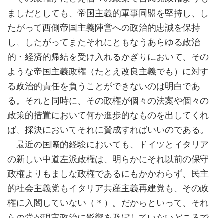
ましだとしても、帝国主義的軍事同盟を堅持し、し
たがって西側帝国主義陣営への政治的忠誠を保持
し、したがってまたそれにともなうあらゆる政治
的・経済的帰結を受け入れるかぎりにおいて、その
ような帝国主義政権（たとえ改良主義でも）に対す
る政治的責任を負うことができないのは明白であ
る。それと同時に、その政権が個々の法案や個々の
政策的措置において何か進歩的なものを出してくれ
ば、採決においてそれに賛成すればいいのである。
最近の国際的経験においても、ドイツとイタリア
の新しい中道左派政権は、明らかにそれ以前の保守
政権よりもましな政権であるにもかかわらず、民主
的社会主義党もイタリア共産主義再建党も、その政
権に入閣していない（＊）。だからといって、それ
らの党が現実政治に影響を及ぼしていないどころで