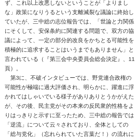
ず、これ以上改悪しないということが「よりまし
な」政策になりうるという支離滅裂な議論に終始し
ていたが、三中総の志位報告では、「世論と力関係
にそくして、安保条約に関連する問題で、双方の協
議によって、一定の部分的改良をかちとる可能性を
積極的に追求することはいうまでもありません」と
言われている（『第三会中央委員会総会決定』、11
頁）。
第3に、不破インタビューでは、野党連合政権の
可能性が極端に過大評価され、明らかに、躍進に浮
かれてはしゃいでいる様子がありありとうかがえた
が、その後、民主党がその本来の反民衆的性格をよ
りはっきりと示すに至ったため、三中総の報告では
「逆流」について云々されており、全体としての
「総与党化」（忘れられていた言葉だ！）の流れに