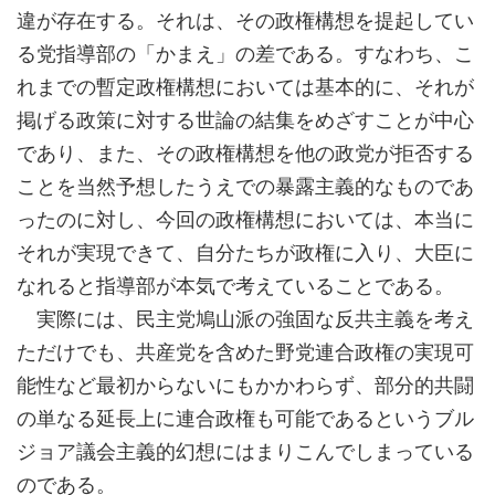
違が存在する。それは、その政権構想を提起してい
る党指導部の「かまえ」の差である。すなわち、こ
れまでの暫定政権構想においては基本的に、それが
掲げる政策に対する世論の結集をめざすことが中心
であり、また、その政権構想を他の政党が拒否する
ことを当然予想したうえでの暴露主義的なものであ
ったのに対し、今回の政権構想においては、本当に
それが実現できて、自分たちが政権に入り、大臣に
なれると指導部が本気で考えていることである。
実際には、民主党鳩山派の強固な反共主義を考え
ただけでも、共産党を含めた野党連合政権の実現可
能性など最初からないにもかかわらず、部分的共闘
の単なる延長上に連合政権も可能であるというブル
ジョア議会主義的幻想にはまりこんでしまっている
のである。