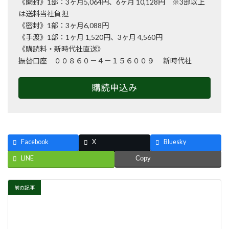
《開封》1部：3ヶ月5,064円、6ヶ月 10,128円 ※3部以上
は送料当社負担
《密封》1部：3ヶ月6,088円
《手渡》1部：1ヶ月 1,520円、3ヶ月 4,560円
《購読料・新時代社直送》
振替口座 ００８６０－４－１５６００９ 新時代社
購読申込み
Facebook
X
Bluesky
LINE
Copy
前の記事