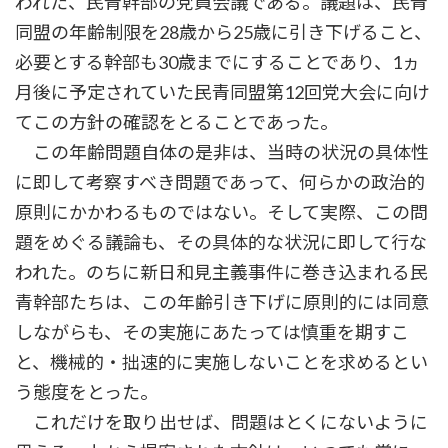
われた、民青幹部の党員会議である。議題は、民青
同盟の年齢制限を28歳から25歳に引き下げること、
必要とする幹部も30歳までにすることであり、1ヵ
月後に予定されていた民青同盟第12回党大会に向け
てこの方針の確認をとることであった。
この年齢問題自体の是非は、当時の状況の具体性
に即して考察すべき問題であって、何らかの政治的
原則にかかわるものではない。そして実際、この問
題をめぐる議論も、その具体的な状況に即して行な
われた。のちに新日和見主義事件に巻き込まれる民
青幹部たちは、この年齢引き下げに原則的には同意
しながらも、その実施にあたっては慎重を期すこ
と、機械的・拙速的に実施しないことを求めるとい
う態度をとった。
これだけを取り出せば、問題はとくにないように