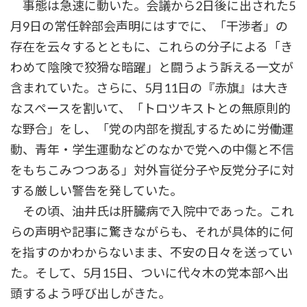
事態は急速に動いた。会議から2日後に出された5
月9日の常任幹部会声明にはすでに、「干渉者」の
存在を云々するとともに、これらの分子による「き
わめて陰険で狡猾な暗躍」と闘うよう訴える一文が
含まれていた。さらに、5月11日の『赤旗』は大き
なスペースを割いて、「トロツキストとの無原則的
な野合」をし、「党の内部を撹乱するために労働運
動、青年・学生運動などのなかで党への中傷と不信
をもちこみつつある」対外盲従分子や反党分子に対
する厳しい警告を発していた。
その頃、油井氏は肝臓病で入院中であった。これ
らの声明や記事に驚きながらも、それが具体的に何
を指すのかわからないまま、不安の日々を送ってい
た。そして、5月15日、ついに代々木の党本部へ出
頭するよう呼び出しがきた。