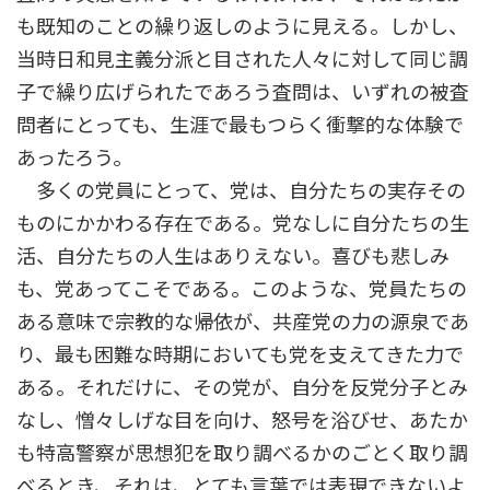
も既知のことの繰り返しのように見える。しかし、
当時日和見主義分派と目された人々に対して同じ調
子で繰り広げられたであろう査問は、いずれの被査
問者にとっても、生涯で最もつらく衝撃的な体験で
あったろう。
多くの党員にとって、党は、自分たちの実存その
ものにかかわる存在である。党なしに自分たちの生
活、自分たちの人生はありえない。喜びも悲しみ
も、党あってこそである。このような、党員たちの
ある意味で宗教的な帰依が、共産党の力の源泉であ
り、最も困難な時期においても党を支えてきた力で
ある。それだけに、その党が、自分を反党分子とみ
なし、憎々しげな目を向け、怒号を浴びせ、あたか
も特高警察が思想犯を取り調べるかのごとく取り調
べるとき、それは、とても言葉では表現できないよ