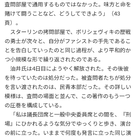
査問部屋で通用するものではなかった。味方と命を
賭けて闘うことなど、どうしてできよう」（43
頁）。
スターリンの拷問部屋で、ボリシェヴィキの歴戦
の勇士が次々と、自分がファシストの手先であるこ
とを告白していったのと同じ過程が、より平和的か
つ小規模な形で繰り返されたのである。
油井氏は4日目にようやく解放された。その後彼
を待っていたのは処分だった。被査問者たちが処分
を言い渡されたのは、民青本部だった。その詳しい
模様は、査問の場面と並んで、この著作のもう一つ
の圧巻を構成している。
「私は議長団席と一般中央委員席との間を、『刑
場』にひかれるような気分でゆっくりと歩き、演台
の前に立った。いままで何度も発言に立った同じ演