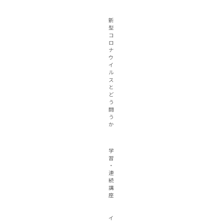
新
型
コ
ロ
ナ
ウ
イ
ル
ス
と
ど
う
闘
う
か
学
習
・
連
続
講
座
イ