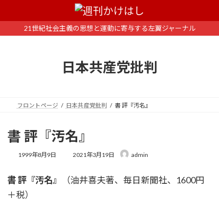
コ
ナ
ン
ビ
テ
ゲ
21世紀社会主義の思想と運動に寄与する左翼ジャーナル
ン
ー
ツ
シ
へ
ョ
日本共産党批判
ス
ン
キ
に
ッ
移
プ
動
フロントページ
日本共産党批判
書 評『汚名』
書 評『汚名』
最
1999年8月9日
2021年3月19日
admin
終
更
書 評『汚名』
（油井喜夫著、毎日新聞社、1600円
新
日
＋税）
時
: