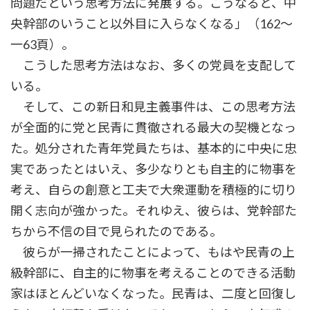
問題だという思考方法に発展する。こうなると、中
央幹部のいうこと以外目に入らなくなる」（162～
一63頁）。
こうした思考方法はなお、多くの党員を支配して
いる。
そして、この新日和見主義事件は、この思考方法
が全面的に党と民青に貫徹される最大の契機となっ
た。処分された青年党員たちは、基本的に中央に忠
実であったとはいえ、多少なりとも自主的に物事を
考え、自らの創意と工夫で大衆運動を積極的に切り
開く志向が強かった。それゆえ、彼らは、党幹部た
ちから不信の目で見られたのである。
彼らが一掃されたことによって、もはや民青の上
級幹部に、自主的に物事を考えることのできる活動
家はほとんどいなくなった。民青は、二度と回復し