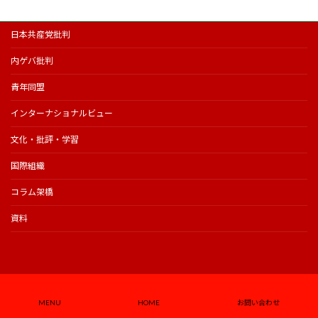
日本共産党批判
内ゲバ批判
青年同盟
インターナショナルビュー
文化・批評・学習
国際組織
コラム架橋
資料
日本革命的共産主義者同盟
国際主義労働者全国協議会
第四インターナショナル日本支部
MENU
HOME
お問い合わせ