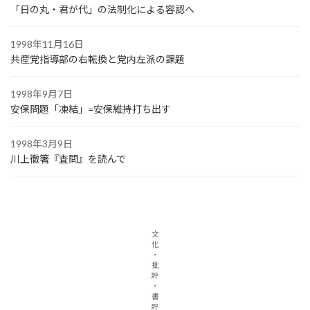
「日の丸・君が代」の法制化による容認へ
1998年11月16日
共産党指導部の右転換と党内左派の課題
1998年9月7日
安保問題「凍結」=安保維持打ち出す
1998年3月9日
川上徹箸『査問』を読んで
文
化
・
批
評
・
書
評