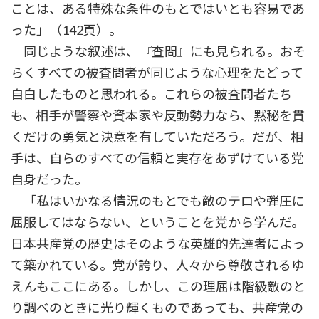
ことは、ある特殊な条件のもとではいとも容易であ
った」（142頁）。
同じような叙述は、『査問』にも見られる。おそ
らくすべての被査問者が同じような心理をたどって
自白したものと思われる。これらの被査問者たち
も、相手が警察や資本家や反動勢力なら、黙秘を貫
くだけの勇気と決意を有していただろう。だが、相
手は、自らのすべての信頼と実存をあずけている党
自身だった。
「私はいかなる情況のもとでも敵のテロや弾圧に
屈服してはならない、ということを党から学んだ。
日本共産党の歴史はそのような英雄的先達者によっ
て築かれている。党が誇り、人々から尊敬されるゆ
えんもここにある。しかし、この理屈は階級敵のと
り調べのときに光り輝くものであっても、共産党の