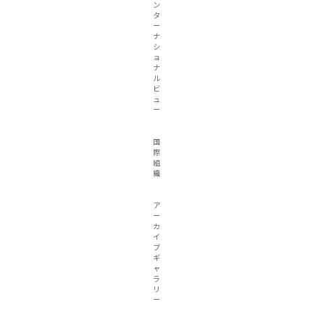
ン
タ
ー
ナ
シ
ョ
ナ
ル
ビ
ュ
ー
国
際
組
織
ア
ー
カ
イ
ブ
ギ
ャ
ラ
リ
ー