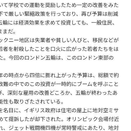
いて学校での運動を奨励したため一定の改善をみた
下で厳しい緊縮政策を行っており、再び予算は削減
五輪には経済効果を求めて投資しても、一般住民、
ままだ。
ックニー地区は失業者や貧しい人びと、移民などが
若者を射殺したことを口火に広がった若者たちをは
た。今回のロンドン五輪は、このロンドン東部の
年の時点から四倍に膨れ上がった予算は、総額で約
政難の中でのこの投資が一時的にブームを呼ぶこと
び、深刻な雇用の改善どころか、五輪が終わったあ
能性も取りざたされている。
を名目に、イギリス政府は住宅の屋上に地対空ミサ
めて提訴したが却下された。オリンピック会場付近
れ、ジェット戦闘機四機が常時警戒にあたり、地対