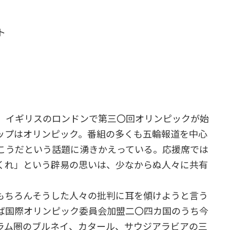
ト
、イギリスのロンドンで第三〇回オリンピックが始
ップはオリンピック。番組の多くも五輪報道を中心
こうだという話題に湧きかえっている。応援席では
くれ」という辟易の思いは、少なからぬ人々に共有
もちろんそうした人々の批判に耳を傾けようと言う
ば国際オリンピック委員会加盟二〇四カ国のうち今
ラム圏のブルネイ、カタール、サウジアラビアの三