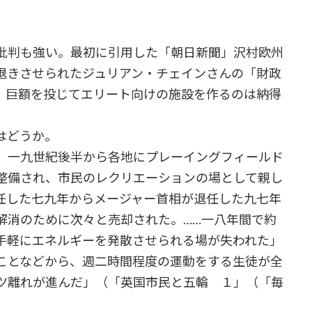
批判も強い。最初に引用した「朝日新聞」沢村欧州
退きさせられたジュリアン・チェインさんの「財政
、巨額を投じてエリート向けの施設を作るのは納得
はどうか。
、一九世紀後半から各地にプレーイングフィールド
整備され、市民のレクリエーションの場として親し
任した七九年からメージャー首相が退任した九七年
解消のために次々と売却された。……一八年間で約
手軽にエネルギーを発散させられる場が失われた」
ことなどから、週二時間程度の運動をする生徒が全
ツ離れが進んだ」（「英国市民と五輪 １」（「毎