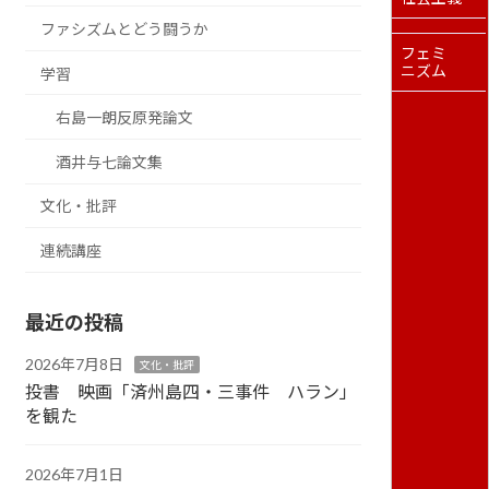
ファシズムとどう闘うか
フェミ
ニズム
学習
右島一朗反原発論文
酒井与七論文集
文化・批評
連続講座
最近の投稿
2026年7月8日
文化・批評
投書 映画「済州島四・三事件 ハラン」
を観た
2026年7月1日