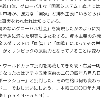
主義自体、グローバルな「国家システム」ぬきには
ル市場が、強力な「国家」と排外主義にいろどられ
た事実をわれわれは知っている。
境のないグローバル社会」を実現したかのように持
で矛盾に満ちた現実にふたをする。資本主義の危機
金メダリストは「国旗」と「国歌」によってその栄
」がオリンピックの原動力となっていることは変わ
・ワールドカップ批判を掲載してきた故・右島一朗
くなったのはアテネ五輪直前の二〇〇四年八月八日
ポーツショー」と批判した、その性格は何も変わっ
ドニーでおしまいにしよう」、本紙二〇〇〇年九月
集』ｐ５４９～５５９）。