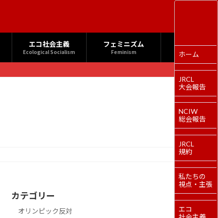
エコ社会主義
フェミニズム
Ecological Socialism
Feminism
ホーム
JRCL
大会報告
NCIW
総会報告
JRCL
規約
私たちの
視点・主張
カテゴリー
エコ
オリンピック反対
社会主義