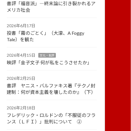
書評「福音派」―終末論に引き裂かれるア
メリカ社会
2026年6月17日
投書「霧のごとく」（大濛、A Foggy
Tale）を観た
2026年4月15日
文化・批評
映評「金子文子 何が私をこうさせたか」
2026年2月25日
書評 ヤニス・バルファキス著『テクノ封
建制：何が資本主義を壊したのか』（下）
2026年2月18日
フレデリック・ロルドンの「不服従のフラ
ンス（ＬＦＩ）」批判について ②