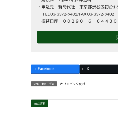
・申込先 新時代社 東京都渋谷区初台1-50
TEL 03-3372-9401/FAX 03-3372-940
振替口座 ００２９０─６─６４４３０
Facebook
X
オリンピック反対
文化・批評・学習
前の記事