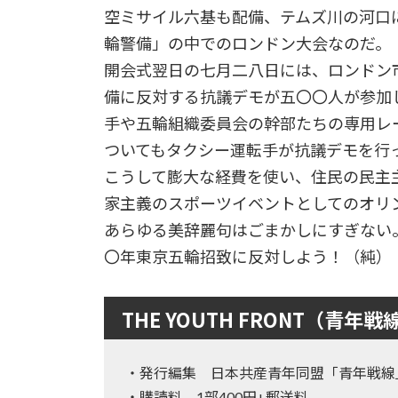
空ミサイル六基も配備、テムズ川の河口
輪警備」の中でのロンドン大会なのだ。
開会式翌日の七月二八日には、ロンドン
備に反対する抗議デモが五〇〇人が参加
手や五輪組織委員会の幹部たちの専用レ
ついてもタクシー運転手が抗議デモを行
こうして膨大な経費を使い、住民の民主
家主義のスポーツイベントとしてのオリ
あらゆる美辞麗句はごまかしにすぎない
〇年東京五輪招致に反対しよう！（純）
THE YOUTH FRONT（青年戦
・発行編集 日本共産青年同盟「青年戦線
・購読料 1部400円+郵送料