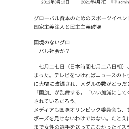
最
2012年8月13日
2021年4月7日
admin
終
更
グローバル資本のためのスポーツイベン
新
日
国家主義注入と民主主義破壊
時
:
国境のないグロ
ーバル社会か？
七月二七日（日本時間七月二八日朝）
まった。テレビをつければニュースのト
に大幅に改編され、メダルの数がどうだ
「国旗」が乱舞する。「いい加減にして
されているだろう。
メディアも国際オリンピック委員会も、
ポーズを見せないわけではない。たとえ
まで女性の選手を送ってこなかったイス