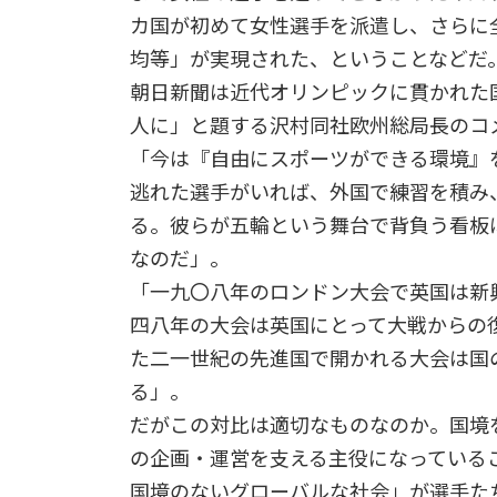
カ国が初めて女性選手を派遣し、さらに
均等」が実現された、ということなどだ
朝日新聞は近代オリンピックに貫かれた
人に」と題する沢村同社欧州総局長のコ
「今は『自由にスポーツができる環境』
逃れた選手がいれば、外国で練習を積み
る。彼らが五輪という舞台で背負う看板
なのだ」。
「一九〇八年のロンドン大会で英国は新
四八年の大会は英国にとって大戦からの
た二一世紀の先進国で開かれる大会は国
る」。
だがこの対比は適切なものなのか。国境
の企画・運営を支える主役になっている
国境のないグローバルな社会」が選手た