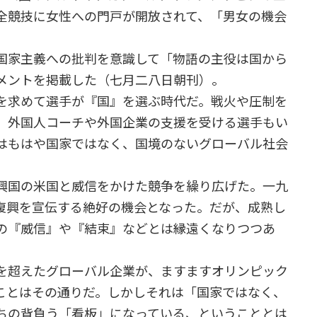
全競技に女性への門戸が開放されて、「男女の機会
。
国家主義への批判を意識して「物語の主役は国から
メントを掲載した（七月二八日朝刊）。
を求めて選手が『国』を選ぶ時代だ。戦火や圧制を
、外国人コーチや外国企業の支援を受ける選手もい
はもはや国家ではなく、国境のないグローバル社会
興国の米国と威信をかけた競争を繰り広げた。一九
復興を宣伝する絶好の機会となった。だが、成熟し
の『威信』や『結束』などとは縁遠くなりつつあ
を超えたグローバル企業が、ますますオリンピック
ことはその通りだ。しかしそれは「国家ではなく、
ちの背負う「看板」になっている、ということとは