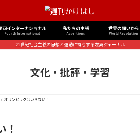
第四インターナショナル
私たちの主張
世界の闘いから
Fourth International
Assertions
World Revolution
21世紀社会主義の思想と運動に寄与する左翼ジャーナル
文化・批評・学習
オリンピックはいらない！
い！