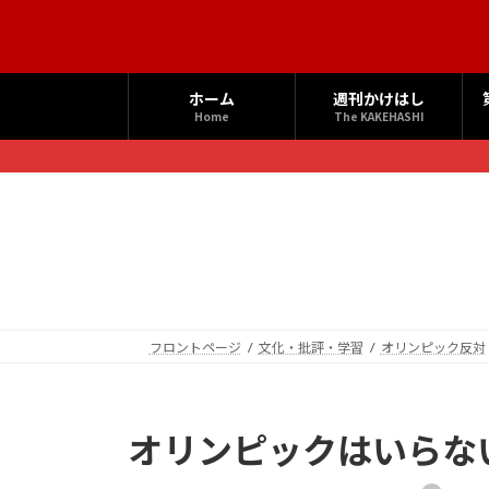
コ
ナ
ン
ビ
テ
ゲ
ン
ー
ホーム
週刊かけはし
ツ
シ
Home
The KAKEHASHI
へ
ョ
ス
ン
キ
に
ッ
移
プ
動
フロントページ
文化・批評・学習
オリンピック反対
オリンピックはいらな