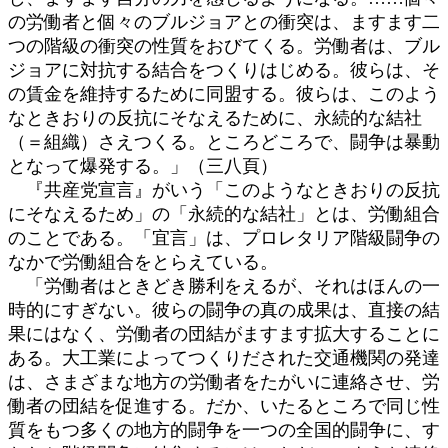
の労働者と個々のブルジョアとの衝突は、ますます二
つの階級の衝突の性質をおびてくる。労働者は、ブル
ジョアに対抗する結合をつくりはじめる。彼らは、そ
の賃金を維持するために同盟する。彼らは、このよう
なときおりの反抗にそなえるために、永続的な結社
（＝組織）さえつくる。ところどころで、闘争は暴動
となって爆発する。」（三八頁）
『共産党宣言』がいう「このようなときおりの反抗
にそなえるため」の「永続的な結社」とは、労働組合
のことである。「宜言」は、プロレタリア階級闘争の
なかで労働組合をとらえている。
「労働者はときどき勝利をえるが、それはほんの一
時的にすぎない。彼らの闘争の真の成果は、直接の結
果にはなく、労働者の団結がますます拡大することに
ある。大工業によってつくりだされた交通機関の発達
は、さまざまな地方の労働者をたがいに連絡させ、労
働者の団結を促進する。だか、いたるところで同じ性
質をもつ多くの地方的闘争を一つの全国的闘争に、す