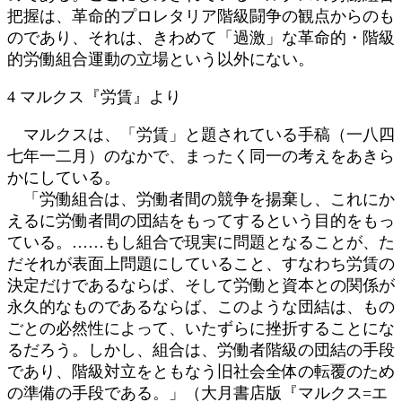
把握は、革命的プロレタリア階級闘争の観点からのも
のであり、それは、きわめて「過激」な革命的・階級
的労働組合運動の立場という以外にない。
4 マルクス『労賃』より
マルクスは、「労賃」と題されている手稿（一八四
七年一二月）のなかで、まったく同一の考えをあきら
かにしている。
「労働組合は、労働者間の競争を揚棄し、これにか
えるに労働者間の団結をもってするという目的をもっ
ている。……もし組合で現実に問題となることが、た
だそれが表面上問題にしていること、すなわち労賃の
決定だけであるならば、そして労働と資本との関係が
永久的なものであるならば、このような団結は、もの
ごとの必然性によって、いたずらに挫折することにな
るだろう。しかし、組合は、労働者階級の団結の手段
であり、階級対立をともなう旧社会全体の転覆のため
の準備の手段である。」（大月書店版『マルクス=エ