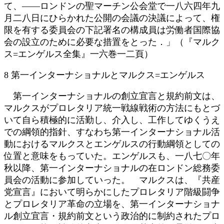
て、――ロンドンの聖マーチン公会堂で一八六四年九
月二八日にひらかれた公開の会議の決議によって、権
限を有する委員会の下記署名の構成員は労働者国際協
会の設立のために必要な措置をとった．」（『マルク
ス=エンゲルス全集』一六巻一二頁）
8 第一インターナショナルとマルクス=エンゲルス
第一インターナショナルの創立宜言と規約前文は、
マルクスがプロレタリア統一戦線戦術の方法にもとづ
いて自ら積極的に活勤し、介入し、工作してゆくうえ
での綱領的指針、すなわち第一インターナショナル活
動におけるマルクスとエンゲルスの行動綱領としての
位置と意味をもっていた。エンゲルスも、一八七〇年
秋以降、第一インターナショナルの在ロンドン総務委
員会の活動に参加していった。 マルクスは、『共産
党宣言』において明らかにしたプロレタリア階級闘争
とプロレタリア革命の立場を、第一インターナショナ
ル創立宜言・規約前文という政治的に制約されたプロ