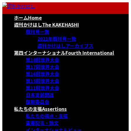
コ
ナ
ン
ビ
ホーム
Home
テ
ゲ
ン
ー
週刊かけはし
The KAKEHASHI
ツ
シ
既刊号一覧
へ
ョ
2021年既刊号一覧
ス
ン
週刊かけはしアーカイブス
キ
に
第四インターナショナル
Fourth International
ッ
移
第18回世界大会
プ
動
第17回世界大会
第16回世界大会
第15回世界大会
第11回世界大会
日本支部関連
国際委員会
私たちの主張
Assertions
私たちの視点・主張
重要記事・論文
インターナショナルビュー