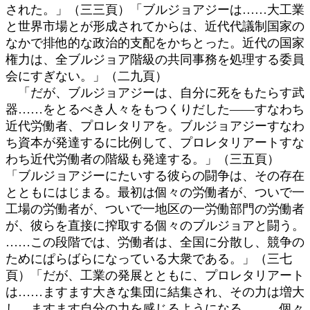
された。」（三三頁）「ブルジョアジーは……大工業
と世界市場とが形成されてからは、近代代議制国家の
なかで排他的な政治的支配をかちとった。近代の国家
権力は、全ブルジョア階級の共同事務を処理する委員
会にすぎない。」（二九頁）
「だが、ブルジョアジーは、自分に死をもたらす武
器……をとるべき人々をもつくりだした――すなわち
近代労働者、プロレタリアを。ブルジョアジーすなわ
ち資本が発達するに比例して、プロレタリアートすな
わち近代労働者の階級も発達する。」（三五頁）
「ブルジョアジーにたいする彼らの闘争は、その存在
とともにはじまる。最初は個々の労働者が、ついで一
工場の労働者が、ついで一地区の一労働部門の労働者
が、彼らを直接に搾取する個々のブルジョアと闘う。
……この段階では、労働者は、全国に分散し、競争の
ためにぱらばらになっている大衆である。」（三七
頁）「だが、工業の発展とともに、プロレタリアート
は……ますます大きな集団に結集され、その力は増大
し、ますます自分の力を感じるようになる。……個々