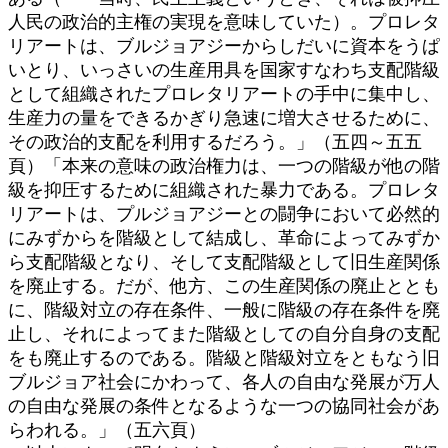
人民の政治的主権の実現を意味していた）。プロレタ
リアートは、ブルジョアジーからしだいに資本をうぱ
いとり、いっさいの生産用具を国家すなわち支配階級
として組織されたプロレタリアートの手中に集中し、
生産力の量をできるかぎり急速に増大させるために、
その政治的支配を利用するだろう。」（五四～五五
頁）「本来の意味の政治権力は、一つの階級が他の階
級を抑圧するために組織された暴力である。プロレタ
リアートは、プルジョアジーとの闘争において必然的
にみずからを階級として結成し、革命によってみずか
ら支配階級となり、そして支配階級として旧生産関係
を廃止する。だが、他方、この生産関係の廃止ととも
に、階級対立の存在条件、一般に階級の存在条件を廃
止し、それによってまた階級としての自分自身の支配
をも廃止するのである。階級と階級対立をともなう旧
ブルジョア社会にかわって、各人の自由な発展が万人
の自由な発展の条件となるような一つの協同社会があ
らわれる。」（五六頁）