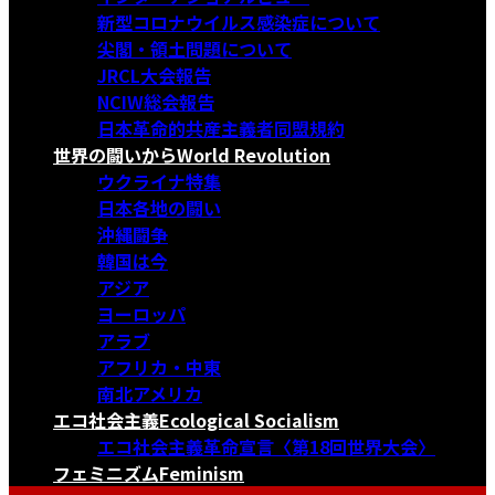
新型コロナウイルス感染症について
尖閣・領土問題について
JRCL大会報告
NCIW総会報告
日本革命的共産主義者同盟規約
世界の闘いから
World Revolution
ウクライナ特集
日本各地の闘い
沖縄闘争
韓国は今
アジア
ヨーロッパ
アラブ
アフリカ・中東
南北アメリカ
エコ社会主義
Ecological Socialism
エコ社会主義革命宣言〈第18回世界大会〉
フェミニズム
Feminism