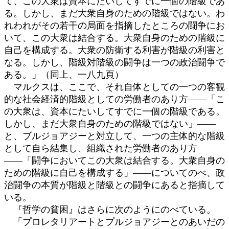
て、この大衆は資本にたいしてすでに一個の階級であ
る。しかし、まだ大衆自身のための階級ではない。わ
れわれがその若干の局面を指摘したところの闘争にお
いて、この大衆は結合する。大衆自身のための階級に
自己を構成する。大衆の防衛する利害が階級の利害と
なる。しかし、階級対階級の闘争は一つの政治闘争で
ある。」（同上、一八九頁）
マルクスは、ここで、それ自体としての一つの客観
的な社会経済的階級としての労働者のあり方――「こ
の大衆は、資本にたいしてすでに一個の階級である。
しかし、まだ大衆自身のための階級ではない」――
と、ブルジョアジーと対立して、一つの主体的な階級
として自ら結集し、組織された労働者のあり方
――「闘争においてこの大衆は結合する。大衆自身の
ための階級に自己を構成する」――についてのべ、政
治闘争の本質が階級と階級との闘争にあると指摘して
いる。
『哲学の貧困』はさらに次のようにのべている。
「プロレタリアートとプルジョアジーとのあいだの