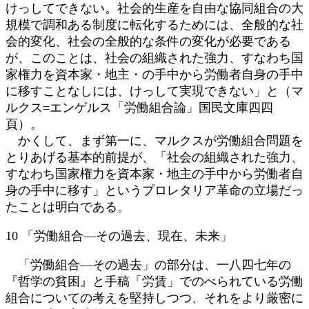
けっしてできない。社会的生産を自由な協同組合の大
規模で調和ある制度に転化するためには、全般的な社
会的変化、社会の全般的な条件の変化が必要である
が、このことは、社会の組織された強力、すなわち国
家権力を資本家・地主・の手中から労働者自身の手中
に移すことなしには、けっして実現できない」と（マ
ルクス=エンゲルス「労働組合論」国民文庫四四
頁）。
かくして、まず第一に、マルクスが労働組合問題を
とりあげる基本的前提が、「社会の組織された強力、
すなわち国家権力を資本家・地主の手中から労働者自
身の手中に移す」というプロレタリア革命の立場だっ
たことは明白である。
10 「労働組合―その過去、現在、未来」
「労働組合―その過去」の部分は、一八四七年の
『哲学の貧困』と手稿「労賃」でのべられている労働
組合についての考えを堅持しつつ、それをより厳密に