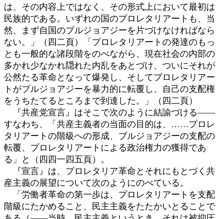
は、その内容上ではなく、その形式上において最初は
民族的である。いずれの国のプロレタリアートも、当
然、まず自国のブルジョアジーを片づけなければなら
ない。」（四二頁）「プロレタリアートの発達のもっ
とも一般的な諸段階をのべながら、現在社会の内部の
多かれ少なかれ隠れた内乱をあとづけ、ついにそれが
公然たる革命となって爆発し、そしてプロレタリアー
トがブルジョアジーを暴力的に転覆し、自己の支配権
をうちたてるところまで到達した。」（四二頁）
『共産党宣言』はそこで次のように結諭づける――
すなわち、「共産主義者の当面の目的は、……プロレ
タリアートの階級への形成、ブルジョアジーの支配の
転覆、プロレタリアートによる政治権力の獲得であ
る」と（四四一四五頁）。
『宣言』は、プロレタリア革命とそれにもとづく共
産主義の展望について次のようにのべている。
「労働者革命の第一歩は、プロレタリアートを支配
階級にたかめること、民主主義をたたかいとることで
ある（――当時、民主主義というとき、それは被抑圧