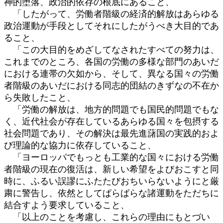
神的堕落、政治的依存の根底にあること、
「したがって、労働者階級の経済的解放はあらゆる
政治運動が手段としてそれにしたがうべき大目的であ
ること、
「この大目的をめざしてなされたすべての努力は、
これまでのところ、各国の労働の多様な部門のあいだ
における連帯の欠如から、そして、異なる国々の労働
者階級のあいだにおける同志的団結のきずなの不在か
ら失敗したこと、
「労働の解放は、地方的問題でも国民的問題でもな
く、近代社会が存在しているあらゆる国々を包摂する
社会問題であり、その解決は最先進藷国の実践的およ
び理論的な協力に依存していること、
「ヨーロッパでもっとも工業的な国々における労働
者階級の現在の復活は、新しい希望をよびおこすと同
時に、ふるい誤謬にふたたびおちいらないようにと厳
粛に警告し、依然としてぱらばらな諸運動をただちに
結合すよう要求していること、
「以上のことを考慮し、これらの理由にもとづい