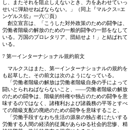
し、またそれを阻止しえないとき、力をあわせていっ
せいに弾劾せねばならない。」（同上『マルクス=エ
ンゲルス伝』一六〇頁）
創立宣言は、「こうした対外政策のための闘争は、
労働者階級の解放のための一般的闘争の一部をなして
いる。万国のプロレタリア、団結せよ！」と結ぱれて
いる。
7 第一インターナショナル規約前文
マルクスはまた、第一インターナショナルの規約を
も起草した。その前文は次のようになっている。
「労働者階級の解放は労働者階級自身の手によって
闘いとられねばならないこと、――労働者階級の解放
のための闘争は、階級的特権や独占のための闘争を意
味するのではなく、諸権利および諸義務の平等とすべ
ての階級支配の廃絶のための闘争を意味すること、
「労働手段すなわち生活の源泉の独占者にたいする
労働する人間の経済的従属があらゆる社会的悲惨、精