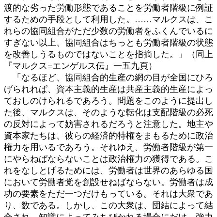
渡的な劣った労働形態であることを労働者階級に例証
するための手段として利用した。……マルクスは、こ
れらの協同組合がただ少数の労働者をふくんでいるに
すぎない以上、協同組合はちっとも労働者階級の状態
を改善しうるものではないことを指摘した。」（同上
『マルクス=エンゲルス伝』一五九頁）
「なるほど、協同組合的生産の網の目が全国にひろ
げられれぱ、資本主義的生産は共産主義的生産によっ
ておしのけられるであろう。問題をこのように提出し
た後、マルクスは、そのような転化は支配階級の必死
の反対によって妨害されるだろうと注意した。地主や
資本家たちは、彼らの経済的特権をまもるために政治
権力を用いるであろう。それゆえ、労働者階級が第一
にやらねぱならないことは政治権力の獲得である。こ
れをなしとげるためには、労働者は世界のあらゆる国
において労働者党を創設せねばならない。労働者は成
功の要素をただ一つだけもっている。それは大衆であ
り、数である。しかし、この大衆は、団結によって結
合され、知識によってみちびかれる場合にだけ、強力