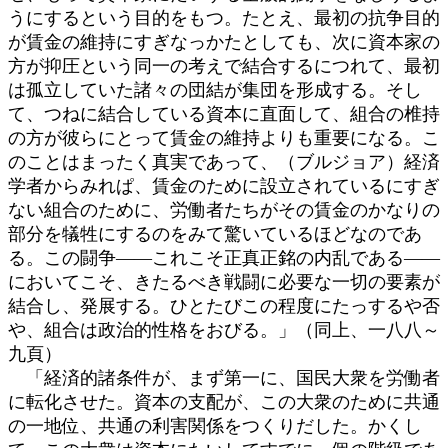
うにするという目的をもつ。たとえ、最初の抗争目的
が賃金の維持にすぎなっかたとしても、次に資本家の
方が抑圧という同一の考えで結合するにつれて、最初
は孤立していた諸々の団結が集団を形成する。そし
て、つねに結合している資本に直面して、組合の椎持
の方が彼らにとって賃金の維持よりも重要になる。こ
のことはまったく真実であって、（ブルジョア）経済
学者からみれぱ、賃金のために設立されているにすぎ
ない組合のために、労働者たちがその賃金のかなりの
部分を犠牲にするのをみて驚いているほどなのであ
る。この闘争――これこそ正真正銘の内乱である――
においてこそ、きたるべき戦闘に必要な一切の要素が
結合し、発展する。ひとたびこの程度にたっするや否
や、組合は政治的性格をおびる。」（同上、一八八～
九頁）
「経済的諸条件が、まず第一に、国民大衆を労働者
に転化させた。資本の支配が、この大衆のために共通
の一地位、共通の利害関係をつくりだした。かくし