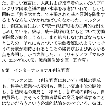
た。新しい宣言は、大衆および指導者のあいだのプロ
レタリア階級意議の低い水準を考慮にいれて、しかも
同時に『共産党宣言』で主張された基本原則を防衛す
るような方法でかかれねばならなかった。マルクス
は、創立宜言において“統一戦線”戦術の古典的な例を
しめしている。彼は、統一戦線戦術にもとづいて労働
者階級が結合しうるし、また結合しなけれぱならない
ところの、それにもとづいて労働者運動のよりいっそ
うの発展が期待されるところの諸要求およびあらゆる
点を表明し、かつ力説した。」（リャザノフ『マルク
ス=エンゲルス伝』戦前版岩波文庫一五六頁）
6 第一インターナショナル創立宜言
「マルクスは、（創立宜言において）機械の完成
も、科学の産業への応用も、新しい交通手段の開始
も、新植民地の発見も、移民も、新市場の創出も、自
由貿易も、おそらく労働者階級の窮乏を軽減すること
はないだろうという必然的結論をのべている。彼は、