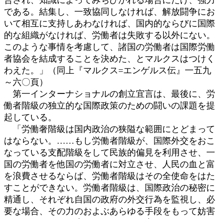
である。結集し、一致協同しなければ、解放闘争にお
いて相互に支持しあわなければ、国内的ならびに国際
的な組織がなければ、労働者は失敗する以外にない。
このような事情を考慮して、諸国の労働者は国際労働
者協会を結成することを決めた、とマルクスはつけく
わえた。」（同上『マルクス=エンゲルス伝』一五九
～六〇頁）
第一インターナショナルの創立宜言は、最後に、労
働者階級の独立的な国際政策のための闘いの課題を提
起している。
「労働奢階級は国内政治の狭隘な範囲にとどまって
はならない。……もし労働者階級が、国際外交をおこ
なっている支配階級をして民族的偏見を利用させ、一
国の労働者を他国の労働者に対立させ、人民の血と富
を浪費させるならば、労働者階級はその全使命をはた
すことができない。労働者階級は、国際政治の秘密に
精通し、それぞれ自国の政府の外交行為を監視し、必
要な場合、その力のおよぶあらゆる手段をもって妨害