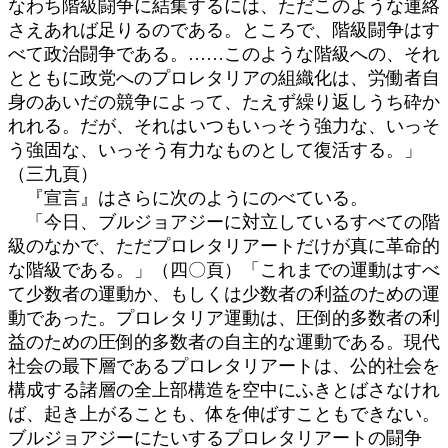
なわち階級闘争に結集するには、ただこのような連絡
さえあれば足りるのである。ところで、階級闘争はす
べて政治闘争である。……このような階級への、それ
とともに政党へのプロレタリアの組織化は、労働者自
身のあいだの競争によって、たえず繰り返しうち砕か
れれる。だが、それはいつもいっそう強力な、いっそ
う強固な、いっそう有力なものとして復活する。」
（三九頁）
『宣言』はさらに次のようにのべている。
「今日、ブルジョアジーに対立しているすべての階
級のなかで、ただプロレタリアートだけが真に革命的
な階級である。」（四〇頁）「これまでの運動はすべ
て少数者の運動か、もしくは少数者の利益のための運
動であった。プロレタリア運動は、圧倒的多数者の利
益のための圧倒的多数者の自主的な運動である。現代
社会の最下層であるプロレタリアートは、公的社会を
構成する諸層の全上部構造を空中にふきとばさなけれ
ば、起き上がることも、体を伸ばすこともできない。
ブルジョアジーにたいするプロレタリアートの闘争