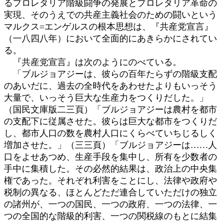
るプロレタリア階級闘争の発展とプロレタリア革命の
実現、そのうえでの共産主義社会のための闘いという
マルクス=エンゲルスの根本思想は、『共産党宣言』
（一八四八年）において全面的にあきらかにされてい
る。
『共産党宣言』は次のようにのべている。
「ブルジョアジーは、彼らの百年たらずの階級支配
のあいだに、過去の全時代をあわせたよりもいっそう
大量で、いっそう巨大な生産力をつくりだした。」
（国民文庫版二三頁）「ブルジョアジーは農村を都市
の支配下に従属させた。彼らは巨大な都市をつくりだ
し、都市人口の数を農村人口にくらべていちじるしく
増加させた。」（三三頁）「ブルジョアジーは……人
口をよせあつめ、生産手段を集中し、所有を少数者の
手中に集積した。その必然的結果は、政治上の中央集
権であった。それぞれ利害をことにし、法律や政府や
税制の異なる、ほとんどただ連合していただけの独立
の諸州が、一つの国民、一つの政府、一つの法律、一
つの全国的な階級的利害、一つの関税線のもとに結集