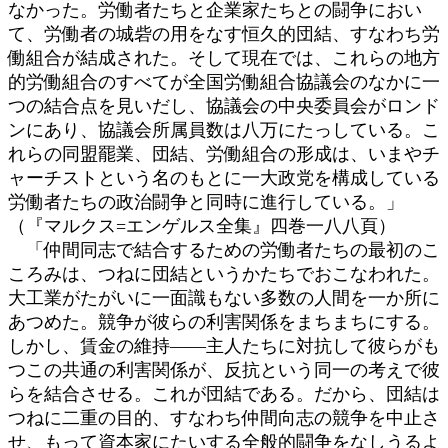
なかった。労働者たちと企業家たちとの闘争におい
て、労働者の城砦の用をなす恒久的団結、すなわち労
働組合が結成された。そして現在では、これらの地方
的労働組合のすべてが全国労働組合協議会のなかに一
つの結合点を見いだし、協議会の中央委員会がロンド
ンにあり、協議会所属員数は八万にたっしている。こ
れらの同盟罷業、団結、労働組合の形成は、いまやチ
ャーチストという名のもとに一大政党を構成している
労働者たちの政治闘争と同時に進行している。」
（『マルクス=エンゲルス全集』四巻一八八頁）
「仲間同志で結合するための労働者たちの最初のこ
ころみは、つねに団結というかたちでおこなわれた。
大工業がたがいに一面識もない多数の人間を一か所に
あつめた。競争が彼らの利害関係をまちまちにする。
しかし、賃金の維持――主人たちに対抗して彼らがも
つこの共通の利害関係が、反抗という同一の考えで彼
らを結合させる。これが団結である。だから、団結は
つねに二重の目的、すなわち仲間向志の競争を中止さ
せ、もって資本家にたいする全般的闘争をなしうるよ