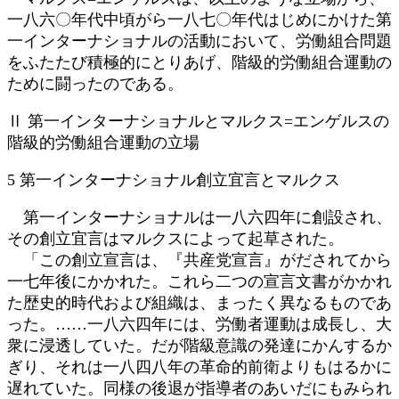
一八六〇年代中頃がら一八七〇年代はじめにかけた第
一インターナショナルの活動において、労働組合問題
をふたたび積極的にとりあげ、階級的労働組合運動の
ために闘ったのである。
Ⅱ 第一インターナショナルとマルクス=エンゲルスの
階級的労働組合運動の立場
5 第一インターナショナル創立宜言とマルクス
第一インターナショナルは一八六四年に創設され、
その創立宜言はマルクスによって起草された。
「この創立宣言は、『共産党宣言』がだされてから
一七年後にかかれた。これら二つの宣言文書がかかれ
た歴史的時代および組織は、まったく異なるものであ
った。……一八六四年には、労働者運動は成長し、大
衆に浸透していた。だが階級意識の発達にかんするか
ぎり、それは一八四八年の革命的前衛よりもはるかに
遅れていた。同様の後退が指導者のあいだにもみられ