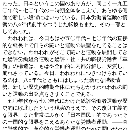
わった。日本というこの国のあり方が、同じく一九五
〇年代～七〇年代の一時期全体をこえて、あらゆる側
面で新しい段階にはいっている。日本労働者運動の情
勢の八○年代前半をつうじた転換もまた、その一部と
してあった。
われわれは、今日もはや五〇年代～七〇年代の直接
的な延長上で自らの闘いと運動の展望をたてることは
できない。われわれがそこで闘いと運動を展開してき
た総評労働組合運動と総評・社・共の戦後労働者「革
新」の構造は、もはや全面的に内部分解し、変質し、
崩れさっている。今日、われわれにつきつけられてい
るのは、八○年代とともにはじまった新たな階級情
勢、新しい歴史的時期全体にたちむかうわれわれの闘
いと運動の出発点をきずくことである。
五〇年代から七〇年代にかけた総評労働者運動が歴
史的に敗北したという現実のうえで、その改良主義的
な限界、また非常にふかく「日本国民」的であったそ
の一国的な限界をこえるあらたな労働者運動、――真
に階級的で、革命的な労働者運動のための闘いがわれ