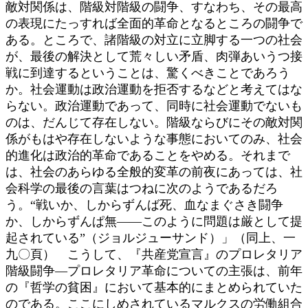
敵対関係は、階級対階級の闘争、すなわち、その最高
の表現にたっすれば全面的革命となるところの闘争で
ある。ところで、諸階級の対立に立脚する一つの社会
が、最後の解決として荒々しい矛盾、肉弾あいうつ接
戦に到達するということは、驚くべきことであろう
か。社会運動は政治運動を拒否するなどと考えてはな
らない。政治運動であって、同時に社会運動でないも
のは、だんじて存在しない。階級ならびにその敵対関
係がもはや存在しないような事態においてのみ、社会
的進化は政治的革命であることをやめる。それまで
は、社会のあらゆる全般的変革の前夜にあっては、社
会科学の最後の言葉はつねに次のようであるだろ
う。“戦いか、しからずんば死、血なまぐさき闘争
か、しからずんぱ無――このように問題は厳として提
起されている”（ジョルジューサンド）」（同上、一
九〇頁） こうして、『共産党宣言』のプロレタリア
階級闘争―プロレタリア革命についての主張は、前年
の『哲学の貧困』において基本的にまとめられていた
のである。ここにしめされているマルクスの労働組合