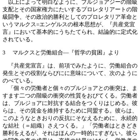
以上によって明白なように、ブルジョアジーの階級
支配とその国家権力にたいするプロレタリアートの階
級闘争、その政治的勝利としてのプロレタリア革命と
いうマルクス=エンゲルスの根本思想が、『共産党宜
言』において基本的にうちたてられ、結論的に定式化
されている。
3 マルクスと労働組合―『哲学の貧困』より
『共産党宣言』は、前項でみたように、労働組合の
発生とその役割ならびにに意味について、次のように
のべている。
「個々の労働者と個々のプルジョアとの衝突は、ま
すます二つの階級の衝突の性質をおぴてくる。労働者
は、ブルジョアに対抗する結合をつくりはじめる。彼
らは、その賃金を維持するために同盟する。彼らは、
このようなときおりの反抗にそなえるために、永続的
な結社（＝組織）さえつくる。」「労働者はときどき
勝利をえるが、それはほんの一時的にすぎない。彼ら