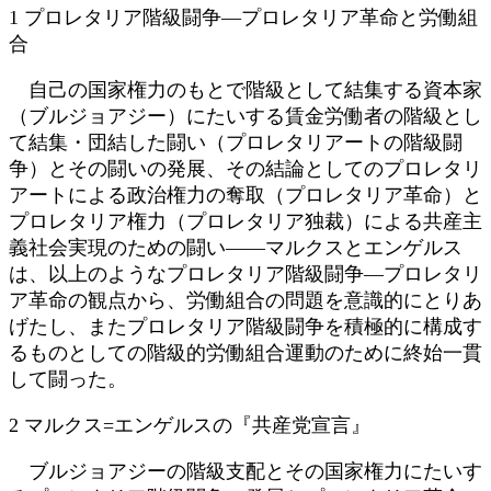
1 プロレタリア階級闘争―プロレタリア革命と労働組
合
自己の国家権力のもとで階級として結集する資本家
（ブルジョアジー）にたいする賃金労働者の階級とし
て結集・団結した闘い（プロレタリアートの階級闘
争）とその闘いの発展、その結論としてのプロレタリ
アートによる政治権力の奪取（プロレタリア革命）と
プロレタリア権力（プロレタリア独裁）による共産主
義社会実現のための闘い――マルクスとエンゲルス
は、以上のようなプロレタリア階級闘争―プロレタリ
ア革命の観点から、労働組合の問題を意識的にとりあ
げたし、またプロレタリア階級闘争を積極的に構成す
るものとしての階級的労働組合運動のために終始一貫
して闘った。
2 マルクス=エンゲルスの『共産党宣言』
ブルジョアジーの階級支配とその国家権力にたいす