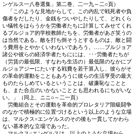
ンゲルス一八巻選集」第二巻、二一九～二○頁）
「このような見地からして、この内乱で戦死者や負
傷者をだしたり、金銭をついやしたりして、どれくら
い犠牲をはらうかを労働者たちに計算してみせてくれ
るブルジョア的学校教師たちを、労働者があざ笑うの
は当然である。敵を打ち倒そうとするものは、敵と闘
う費用をとやかくいわないであろう。……ブルジョア
諸公や彼らの経済学者たちにには、･･･労働者たちが
（労賃の最低限、すなわち生活の）最低限のなかにブ
ルジョアジーにたいする戦費を若干算入し、彼らがそ
の革命的運動をこともあろうに彼らの生活亨受の最大
ものたらしめているということは、破廉恥なことと
も、また合点のいかないこととも思われるにちがいな
い。」（同上、ニニ○～二一頁）
労働組合とその運動を革命的プロレタリア階級闘争
のなかで積極的に位置づけるという以上のような立場
は、マルクス=エンゲルスのその後も一貫してかわら
ない基本的な立場であった。
マルクス=エンゲルスは、以上のような立場から、