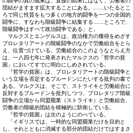
の闘争の真の成果は、直接の結果にはなく、労働者の
団結がますます拡大することにある。……いたるとこ
ろで同じ性質をもつ多くの地方的闘争を一つの全国的
闘争に、すなわち階級闘争に結集する……ところで、
階級闘争はすべて政治闘争である」と。
マルクスとエンゲルスは、政治権力の獲得をめざす
プロレタリアートの階級闘争のなかで労働組合をとら
え、位置づけている。労働組合のこのようなとらえ方
は、一八四七年に発表されたマルクスの「哲学の貧
困」においてすでに明白にしめされている。
『哲学の貧困』は、プロレタリアートの階級闘争と
いう立場を否定するプルードンにたいする批判の書で
ある。マルクスは、そこで、ストライキと労働組合に
反対するプルードンを批判しつつ、プロレタリア階級
闘争の立場から同盟罷業（ストライキ）と労働組合、
労働者の階級的団結を積極的に防衛している。
『哲学の貧困』は次のようにのべている。
「イギリスでは、一時的な同盟罷業だけを目的と
し、それとともに消滅する部分的団結だけではすまさ