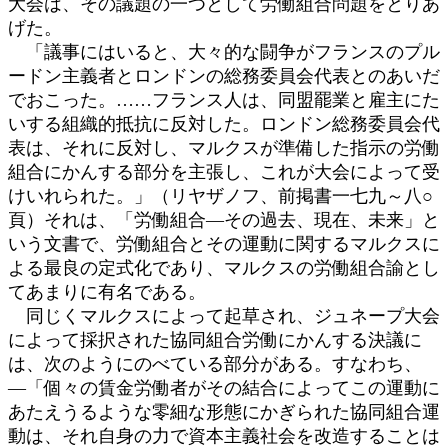
大会は、その議題の一つとして労働組合問題をとりあ
げた。
「議事にはいると、大々的な闘争がフランスのプル
ードン主義者とロンドンの総務委員会代表とのあいだ
でおこった。……フランス人は、同盟罷業と雇主にた
いする組織的抵抗に反対した。ロンドン総務委員会代
表は、それに反対し、マルクスが準備した指示の労働
組合にかんする部分を主張し、これが大会によって受
けいれられた。」（リヤザノフ、前掲書一七九～八○
頁）それは、「労働組合―その過去、現在、未来」と
いう文書で、労働組合とその運動に関するマルクスに
よる最良の定式化であり、マルクスの労働組合諭とし
てあまりに有名である。
同じくマルクスによって起草され、ジュネープ大会
によって採択された協同組合労働にかんする決議に
は、次のようにのべている部分がある。すなわち、
―「個々の賃金労働者がその結合によってこの運動に
あたえうるような零細な形態にかぎられた協同組合運
動は、それ自身の力で資本主義社会を改造することは