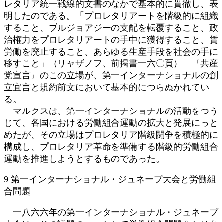
レタリア統一戦線的文書のなかで基本的に貫徹し、表
明したのである。「プロレタリアートを階級的に組織
すること、ブルジョアジーの支配を転覆すること、政
治権力をプロレタリアートの手中に獲得すること、賃
労働を廃止すること、あらゆる生産手段を社会の手に
移すこと」（リャザノフ、前掲書一六〇頁）―『共産
党宣言』のこの立場が、第一インターナショナルの創
立宜言と規約前文において基本的につらぬかれてい
る。
マルクスは、第一インターナショナルの活動をつう
じて、各国における労働組合運動の拡大と発展にっと
めたが、その立場はプロレタリア階級闘争を積極的に
構成し、プロレタリア革命を準備する階級的労働組合
運動を推進しようとするものであった。
9 第一インターナショナル・ジュネープ大会と労働組
合問題
一八六六年の第一インターナショナル・ジュネーブ