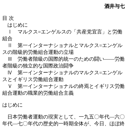
更
酒井与七
新
日
目 次
時
はじめに
:
Ⅰ マルクス=エンゲルスの「共産党宜言」と労働
組合
Ⅱ 第一インターナショナルとマルクス=エンゲル
スの階級的労働組合運動の立場
Ⅲ 労働者階級の国際的統一のための闘い――労働
者階級の独立的な国際政治闘争
Ⅳ 第一インターナショナルのマルクス=エンゲル
スとイギリス労働組合運動
Ｖ 第一インターナショナルの終焉とイギリス労働
組合運動の職業的労働組合主義
はじめに
日本労働者運動の現実として、一九五〇年代―六〇
年代―七〇年代の歴史的一時期全体が、今日、ほぼ終