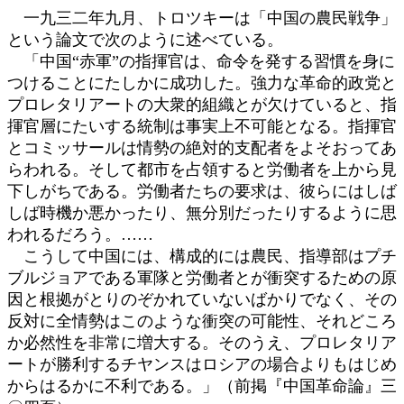
一九三二年九月、トロツキーは「中国の農民戦争」
という論文で次のように述べている。
「中国“赤軍”の指揮官は、命令を発する習慣を身に
つけることにたしかに成功した。強力な革命的政党と
プロレタリアートの大衆的組織とが欠けていると、指
揮官層にたいする統制は事実上不可能となる。指揮官
とコミッサールは情勢の絶対的支配者をよそおってあ
らわれる。そして都市を占領すると労働者を上から見
下しがちである。労働者たちの要求は、彼らにはしば
しば時機か悪かったり、無分別だったりするように思
われるだろう。……
こうして中国には、構成的には農民、指導部はプチ
ブルジョアである軍隊と労働者とが衝突するための原
因と根拠がとりのぞかれていないばかりでなく、その
反対に全情勢はこのような衝突の可能性、それどころ
か必然性を非常に増大する。そのうえ、プロレタリア
ートが勝利するチヤンスはロシアの場合よりもはじめ
からはるかに不利である。」（前掲『中国革命論』三