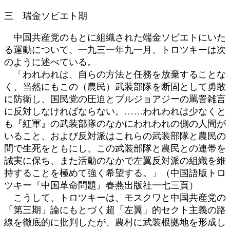
三 瑞金ソビエト期
中国共産党のもとに組織された端金ソビエトにいた
る運動について、一九三一年九一月、トロツキーは次
のように述べている。
「われわれは、自らの方法と任務を放棄することな
く、当然にもこの（農民）武装部隊を断固として勇敢
に防衛し、国民党の圧迫とブルジョアジーの罵詈雑言
に反対しなければならない。……われわれは少なくと
も『紅軍』の武装部隊のなかにわれわれの側の人間が
いること、および反対派はこれらの武装部隊と農民の
間で生死をともにし、この武装部隊と農民との連帯を
誠実に保ち、また活動のなかで左翼反対派の組織を維
持することを極めて強く希望する。」（中国語版トロ
ツキー『中国革命問題』春燕出版社一七三頁）
こうして、トロツキーは、モスクワと中国共産党の
「第三期」論にもとづく超「左翼」的セクト主義の路
線を徹底的に批判したが、農村に武装根拠地を形成し