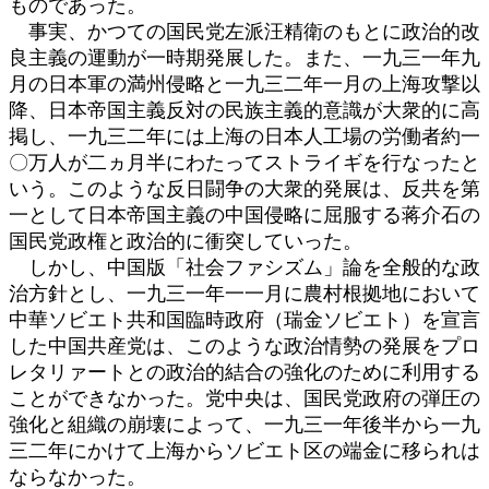
ものであった。
事実、かつての国民党左派汪精衛のもとに政治的改
良主義の運動が一時期発展した。また、一九三一年九
月の日本軍の満州侵略と一九三二年一月の上海攻撃以
降、日本帝国主義反対の民族主義的意識が大衆的に高
掲し、一九三二年には上海の日本人工場の労働者約一
〇万人が二ヵ月半にわたってストライギを行なったと
いう。このような反日闘争の大衆的発展は、反共を第
一として日本帝国主義の中国侵略に屈服する蒋介石の
国民党政権と政治的に衝突していった。
しかし、中国版「社会ファシズム」論を全般的な政
治方針とし、一九三一年一一月に農村根拠地において
中華ソビエト共和国臨時政府（瑞金ソビエト）を宣言
した中国共産党は、このような政治情勢の発展をプロ
レタリァートとの政治的結合の強化のために利用する
ことができなかった。党中央は、国民党政府の弾圧の
強化と組織の崩壊によって、一九三一年後半から一九
三二年にかけて上海からソビエト区の端金に移られは
ならなかった。