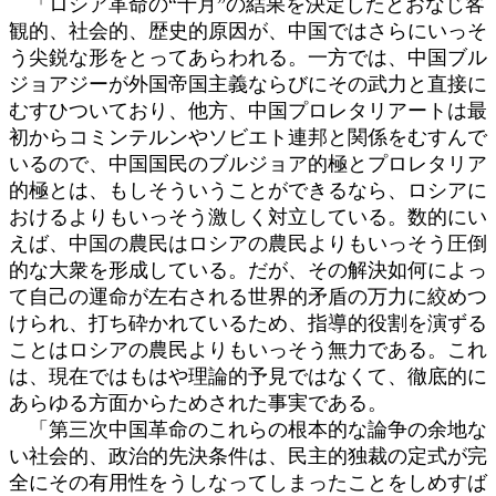
「ロシア革命の“十月”の結果を決定したとおなじ客
観的、社会的、歴史的原因が、中国ではさらにいっそ
う尖鋭な形をとってあらわれる。一方では、中国ブル
ジョアジーが外国帝国主義ならびにその武力と直接に
むすひついており、他方、中国プロレタリアートは最
初からコミンテルンやソビエト連邦と関係をむすんで
いるので、中国国民のブルジョア的極とプロレタリア
的極とは、もしそういうことができるなら、ロシアに
おけるよりもいっそう激しく対立している。数的にい
えば、中国の農民はロシアの農民よりもいっそう圧倒
的な大衆を形成している。だが、その解決如何によっ
て自己の運命が左右される世界的矛盾の万力に絞めつ
けられ、打ち砕かれているため、指導的役割を演ずる
ことはロシアの農民よりもいっそう無力である。これ
は、現在ではもはや理論的予見ではなくて、徹底的に
あらゆる方面からためされた事実である。
「第三次中国革命のこれらの根本的な論争の余地な
い社会的、政治的先決条件は、民主的独裁の定式が完
全にその有用性をうしなってしまったことをしめすば