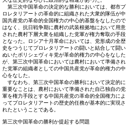
第三次中国革命の決定的な勝利においては、都市プ
ロレタリアートの革命的に組織された大衆的隊伍が中
国共産党の革命的全国権力の中心的基盤をなしたので
はなく、抗日戦争期に農村の武装根拠地において用意
された農村下層大衆を組織した党軍が権力奪取の手段
となった。ロシア十月革命においては、党形成の全歴
史をつうじてプロレタリアートの闘いと結合して闘い
ぬいたボリシェヴィキ党が革命的権力の中心をなした
が、第三次中国革命においては農村において準備され
た党軍の組織者としての中国共産党が革命的権力の中
心をなした。
すなわち、第三次中国革命の勝利において決定的に
重要なことは、農村において準備された自己独自の党
軍を権力手段とする中国共産党の革命的全国権力によ
ってプロレタリアートの歴史的任務が基本的に実現さ
れたということである。
第三次中国革命の勝利か提起する問題