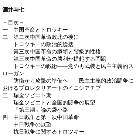
時
酒井与七
:
－目次－
一 中国革命とトロッキー
二 第二次中国革命敗北の後に
トロツキーの政治的総括
第三次中国革命の綱領と階級的性格
第三次中国革命の勝利か提起する問題
トロツキーの戦術――党の再武装と民主主義的ス
ローガン
防衛から攻撃の準備ヘ――民主主義的政治闘争に
おけるプロレタリアートのイニシアチブ
三 瑞金ソビエト期
瑞金ソビエトと全国的闘争の展望
「第三期」論の袋小路
四 中日戦争と第三次中国革命
中日戦争の展望
抗日戦争に関するトロツキー