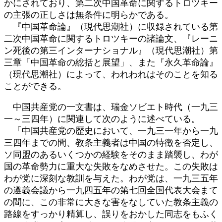
かにされており、第二次中国革命に関するトロツキー
の主張の正しさは無条件に明らかである。
『中国革命論』（現代思潮社）に収録されている第
二次中国革命に関するトロツキーの諸論文、『レーニ
ン死後の第三インターナショナル』（現代思潮社）第
三章「中国革命の総括と展望」、また『永久革命論』
（現代思潮社）によって、われわれはそのことを知る
ことができる。
中国共産党の一文書は、瑞金ソビエト時代（一九三
一～三四年）に関連して次のように述べている。
「中国共産党の歴史において、一九三一年から一九
三四年までの間、教条主義者は中国の特徴を否定し、
ソ同盟のあるいくつかの経験をそのまま踏襲し、わが
国の革命勢力に重大な失敗をなめさせた。この失敗は
わが党に深刻な教訓を与えた。わが党は、一九三五年
の遵義会議から一九四五年の第七回全国代表大会まて
の間に、この非常に大きな害をなしていた教条主義の
路線をすっかり精算し、誤りをおかした同志をもふく