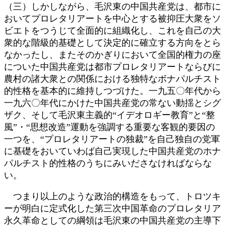
（三）しかしながら、毛沢東の中国共産党は、都市に
おいてプロレタリアートを中心とする被抑圧大衆をソ
ビエトをつうじて全面的に組織化し、これを自己の大
衆的な階級的基礎として決定的に確立する方向をとら
なかったし、またそのかぎりにおいて全国的権力の座
についた中国共産党は都市プロレタリアートならびに
農村の諸大衆との関係における独特なボナパルチスト
的性格を基本的に維持しつづけた。一九五〇年代から
一九六〇年代にかけた中国共産党の常ない動揺とシグ
ザク、そして毛沢東主義的“イデオロギー教育”と“整
風”・“思想改造”運動を強調する重要な客観的要因の
一つを、“プロレタリアートの独裁”を自己独自の党軍
に基礎をおいていわば自己実現した中国共産党のホナ
パルチスト的性格のうちにみいださなければならな
い。
つまり以上のような政治的構造をもって、トロツキ
ーが明白に定式化した第三次中国革命のプロレタリア
永久革命としての綱領は毛沢東の中国共産党の主導下