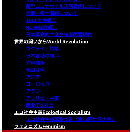
新型コロナウイルス感染症について
尖閣・領土問題について
JRCL大会報告
NCIW総会報告
日本革命的共産主義者同盟規約
世界の闘いから
World Revolution
ウクライナ特集
日本各地の闘い
沖縄闘争
韓国は今
アジア
ヨーロッパ
アラブ
アフリカ・中東
南北アメリカ
エコ社会主義
Ecological Socialism
エコ社会主義革命宣言〈第18回世界大会〉
フェミニズム
Feminism