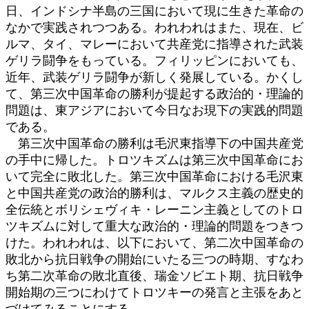
日、インドシナ半島の三国において現に生きた革命の
なかで実践されつつある。われわれはまた、現在、ビ
ルマ、タイ、マレーにおいて共産党に指導された武装
ゲリラ闘争をもっている。フィリッピンにおいても、
近年、武装ゲリラ闘争が新しく発展している。かくし
て、第三次中国革命の勝利が提起する政治的・理論的
問題は、東アジアにおいて今日なお現下の実践的問題
である。
第三次中国革命の勝利は毛沢東指導下の中国共産党
の手中に帰した。トロツキズムは第三次中国革命にお
いて完全に敗北した。第三次中国革命における毛沢東
と中国共産党の政治的勝利は、マルクス主義の歴史的
全伝統とボリシェヴィキ・レーニン主義としてのトロ
ツキズムに対して重大な政治的・理論的問題をつきつ
けた。われわれは、以下において、第二次中国革命の
敗北から抗日戦争の開始にいたる三つの時期、すなわ
ち第二次革命の敗北直後、瑞金ソビエト期、抗日戦争
開始期の三つにわけてトロツキーの発言と主張をあと
づけてみることにする。