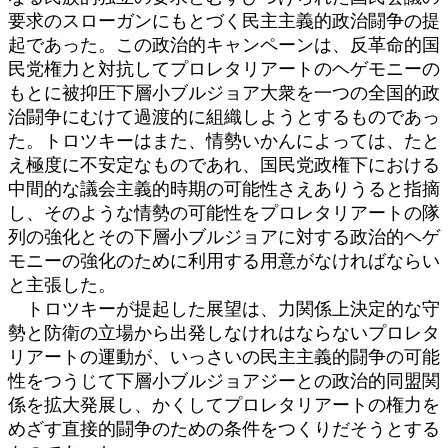
要求のスローガンにもとづく民主主義的政治闘争の提
起であった。この政治的キャンペーンは、反革命的国
民党権力と対抗してプロレタリアートのヘゲモニーの
もとに被抑圧下層小ブルジョア大衆を一つの全国的政
治闘争にむけて過渡的に組織しようとするものであっ
た。トロツキーはまた、情勢いかんによっては、たと
え極度に不安定なものであれ、国民党政権下における
中間的な議会主義的時期の可能性さえありうると指摘
し、そのような情勢の可能性をプロレタリアートの隊
列の強化とその下層小ブルジョアに対する政治的ヘゲ
モニーの強化のために利用する用意がなければならい
と主張した。
トロツキーが提起した展望は、力関係上決定的な守
勢と防衛の立場から出発しなけれはならないプロレタ
リアートの運動が、いっさいの民主主義的闘争の可能
性をつうじて下層小ブルジョアジーとの政治的同盟関
係を拡大発展し、かくしてプロレタリアートの権力を
めざす直接的闘争のための条件をつくりだそうとする