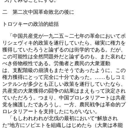
二 第二次中国革命敗北の後に
トロツキーの政治的総括
「中国共産党が一九二五～二七年の革命においてボ
リシェヴィキ的政策を遂行していたら、確実に権力を
獲得していたろうと論ずるのは街学的である。だが、
この可能性は全然問題外だと論ずるのも、また哀れむ
べき俗物根性である。労働者と農民の大衆運動
は、支配階級の崩潰もまたそうであったように、この
権力獲得にとって完全に十分であった。……もしコミ
ンテルンが多少とも正しい政策を遂行していたなら、
共産党の大衆獲得の闘争の結果はまえもって決定され
ていただろう。つまり、中国プロレタリアートは共産
党を擁護したであろうし、一方、農民戦争は革命的プ
ロレタリアートを支持したにちがいない。
「もしわれわれが北伐の最初において“解放され
た”地方にソビエトを組織しはじめたら（大衆は本能