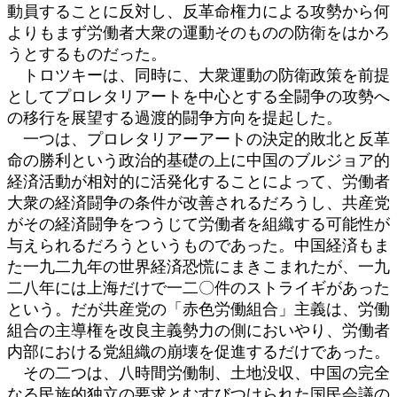
動員することに反対し、反革命権力による攻勢から何
よりもまず労働者大衆の運動そのものの防衛をはかろ
うとするものだった。
トロツキーは、同時に、大衆運動の防衛政策を前提
としてプロレタリアートを中心とする全闘争の攻勢へ
の移行を展望する過渡的闘争方向を提起した。
一つは、プロレタリアーアートの決定的敗北と反革
命の勝利という政治的基礎の上に中国のブルジョア的
経済活動が相対的に活発化することによって、労働者
大衆の経済闘争の条件が改善されるだろうし、共産党
がその経済闘争をつうじて労働者を組織する可能性が
与えられるだろうというものであった。中国経済もま
た一九二九年の世界経済恐慌にまきこまれたが、一九
二八年には上海だけで一二〇件のストライギがあった
という。だが共産党の「赤色労働組合」主義は、労働
組合の主導権を改良主義勢力の側においやり、労働者
内部における党組織の崩壊を促進するだけであった。
その二つは、八時間労働制、土地没収、中国の完全
なる民族的独立の要求とむすびつけられた国民会議の