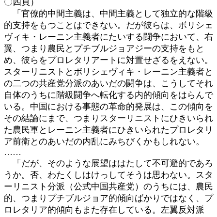
〇四頁）
「官僚的中間主義は、中間主義として独立的な階級
的支持をもつことはできない。だが彼らは、ボリシェ
ヴィキ・レーニン主義者にたいする闘争において、右
翼、つまり農民とプチブルジョアジーの支持をもと
め、彼らをプロレタリアートに対置せざるをえない。
スターリニストとボリシェヴィキ・レーニン主義者と
の二つの共産党分派のあいだの闘争は、こうしてそれ
自体のうちに階級闘争へ転化する内的傾向をはらんで
いる。中国における事態の革命的発展は、この傾向を
その結論にまで、つまりスターリニストにひきいられ
た農民軍とレーニン主義者にひきいられたプロレタリ
ア前衛とのあいだの内乱にみちびくかもしれない。
……
「だが、そのような展望ははたして不可避的であろ
うか。否、わたくしはけっしてそうは思わない。スタ
ーリニスト分派（公式中国共産党）のうちには、農民
的、つまりプチブルジョア的傾向ばかりではなく、プ
ロレタリア的傾向もまた存在している。左翼反対派