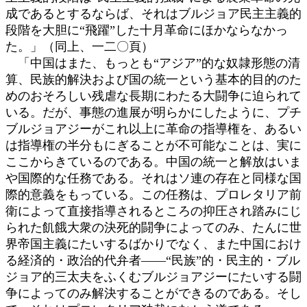
成であるとするならば、それはブルジョア民主主義的
段階を大胆に“飛躍”した十月革命にほかならなかっ
た。」（同上、一二〇頁）
「中国はまた、もっとも“アジア”的な奴隷形態の清
算、民族的解決および国の統一という基本的目的のた
めのおそろしい残虐な長期にわたる大闘争に迫られて
いる。だが、事態の進展が明らかにしたように、プチ
ブルジョアジーがこれ以上に革命の指導権を、あるい
は指導権の半分もにぎることが不可能なことは、実に
ここからきているのである。中国の統一と解放はいま
や国際的な任務である。それはソ連の存在と同様な国
際的意義をもっている。この任務は、プロレタリア前
衛によって直接指導されるところの抑圧され踏みにじ
られた飢餓大衆の決死的闘争によってのみ、たんに世
界帝国主義にたいするばかりでなく、また中国におけ
る経済的・政治的代弁者――“民族”的・民主的・ブル
ジョア的三太夫をふくむブルジョアジーにたいする闘
争によってのみ解決することができるのである。そし