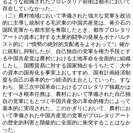
るような組織されたプロレタリア前衛は都市において
存在していなかった。
（二）農村地域において準備された強大な党軍を政治
的に主導し統制する毛沢東の中国共産党は、蒋介石の
国民党軍から都市部を奪取したとき、都市プロレタリ
アートの資本に対する大衆的闘争の発展をボナパルチ
スト的に（“情勢の絶対的支配者をよそおって”）確か
に統制し抑制したが、自己独自の党軍を権力手段とす
る中国共産党は農村における土地革命を全面的に組織
したし、国際貿易に対する国家独占をうちたて、大中
の資本の国有化を事実上おしすすめ、国有計画経済制
度を自己の基本的かつ経済的土台としていった。すな
わち、第三次中国革命におけるプロレタリア独裁かは
たすべき根本任務は、農村において準備された自己独
自の党軍にもとづく中国共産党の革命的権力によって
基本的に実現された。このかぎりにおいて、農村にお
いて準備された中国共産党の党軍がプロレタリアート
の歴史的利害と階級的に全面的に衝突することはなか
った。