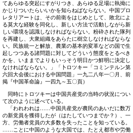
てあらゆる突起にすがりつき、あらゆる足場に執拗に
かじりついたらいいかを知らねばならない。中国プロ
レタリアートは、その前衛をはじめとして、敗北によ
る莫大な経験を同化し、新しい方法で活動しながら新
しい環境を認識しなければならない。粉砕された隊列
を再建し、大衆組織をあらたに樹立しなければならな
い。民族統一と解放、農業の基本的変革などの国で生
起しつつある諸問題に対してどういう態度をとるべき
かを、いままでよりもいっそう明日かつ鮮明に決定し
なければならない。」「卜ロツキー「コミンテルン第
六回大会後における中国問題」一九二八年一〇月、前
掲『中国革命論』一四九～五〇頁）
同時にトロツキーは中国共産党の当時の状況につい
て次のように述べている。
「われわれは……中国共産党が農民のあいだに数万
の新党員を獲得したが（はたしていつまでか？）、一
方、労働者党員の大多数を失ったことを知っている。
……ことに中国のような大国では、たとえ都市や労働