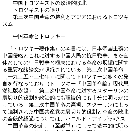
中国トロツキストの政治的敗北
トロツキストの誤り
第三次中国革命の勝利とアジアにおけるトロツキ
ズム
一 中国革命とトロッキー
『トロツキー著作集』の本書には、日本帝国主義の
中国侵略とこれに対する中国人民の抗日戦争、また全
体としての中日戦争と極東における革命の展望に関す
る重要な諸論文が収録されている。第二次中国革命
（一九二五～二七年）に関してトロツキーは多くの発
言を行なっており（トロツキー『中国革命論』現代思
潮社版参照）、第二次中国革命に対するスターリンの
裏切り的役割を政治的にも理論的にも十分に明らかに
している。第二次中国革命の高掲、スターリンによっ
て強制された中国共産党の裏切り的役割と革命の敗北
の全般的経過については、ハロルド・アイザッsクス
『中国革命の悲劇』（至誠堂）によって基本的に明ら