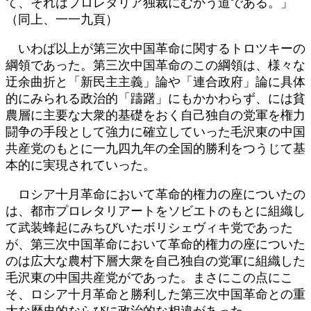
て、それはプロレタリア独裁にむかう道である。」
（同上、一一九頁）
いわば以上が第三次中国革命に関するトロツキーの
綱領であった。第三次中国革命のこの綱領は、様々な
迂余曲折と「新民主主義」論や「連合政府」論に具体
的にみられる政治的「躊躇」にもかかわらず、には貧
農層に主要な大衆的基礎をおく自己独自の党軍を権力
闘争の手段として強力に確立していった毛沢東の中国
共産党のもとに一九四九年の全国的勝利をつうじて基
本的に実現されていった。
ロシア十月革命において革命的権力の座についたの
は、都市プロレタリアートをソビエトのもとに組織し
て武装蜂起にみちびいたボリシェヴィキ党であった
が、第三次中国革命において革命的権力の座についた
のは広大な農村下層大衆を自己独自の党軍に組織した
毛沢東の中国共産党がであった。まさにこの点にこ
そ、ロシア十月革命と勝利した第三次中国革命との重
大な歴史的ならびに政治的な相違があった。