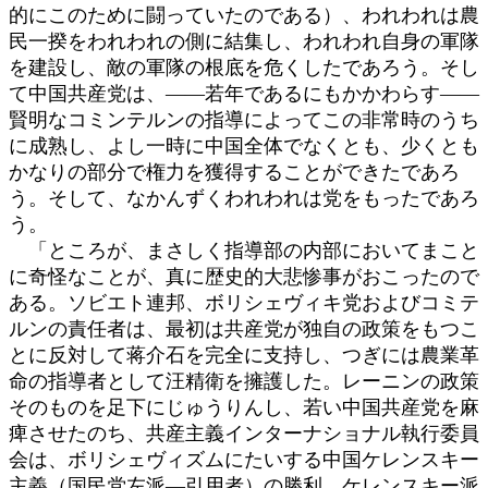
的にこのために闘っていたのである）、われわれは農
民一揆をわれわれの側に結集し、われわれ自身の軍隊
を建設し、敵の軍隊の根底を危くしたであろう。そし
て中国共産党は、――若年であるにもかかわらす――
賢明なコミンテルンの指導によってこの非常時のうち
に成熟し、よし一時に中国全体でなくとも、少くとも
かなりの部分で権力を獲得することができたであろ
う。そして、なかんずくわれわれは党をもったであろ
う。
「ところが、まさしく指導部の内部においてまこと
に奇怪なことが、真に歴史的大悲惨事がおこったので
ある。ソビエト連邦、ボリシェヴィキ党およびコミテ
ルンの責任者は、最初は共産党が独自の政策をもつこ
とに反対して蒋介石を完全に支持し、つぎには農業革
命の指導者として汪精衛を擁護した。レーニンの政策
そのものを足下にじゅうりんし、若い中国共産党を麻
痺させたのち、共産主義インターナショナル執行委員
会は、ボリシェヴィズムにたいする中国ケレンスキー
主義（国民党左派―引用者）の勝利、ケレンスキー派