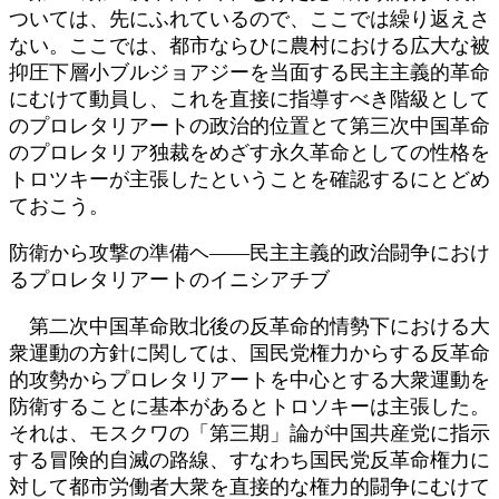
ついては、先にふれているので、ここでは繰り返えさ
ない。ここでは、都市ならひに農村における広大な被
抑圧下層小ブルジョアジーを当面する民主主義的革命
にむけて動員し、これを直接に指導すべき階級として
のプロレタリアートの政治的位置とて第三次中国革命
のプロレタリア独裁をめざす永久革命としての性格を
トロツキーが主張したということを確認するにとどめ
ておこう。
防衛から攻撃の準備ヘ――民主主義的政治闘争におけ
るプロレタリアートのイニシアチブ
第二次中国革命敗北後の反革命的情勢下における大
衆運動の方針に関しては、国民党権力からする反革命
的攻勢からプロレタリアートを中心とする大衆運動を
防衛することに基本があるとトロソキーは主張した。
それは、モスクワの「第三期」論が中国共産党に指示
する冒険的自滅の路線、すなわち国民党反革命権力に
対して都市労働者大衆を直接的な権力的闘争にむけて