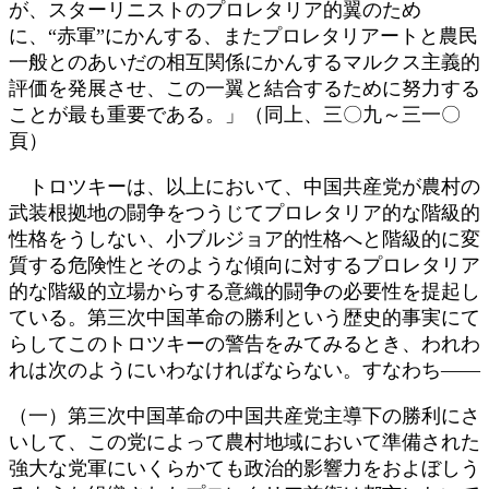
が、スターリニストのプロレタリア的翼のため
に、“赤軍”にかんする、またプロレタリアートと農民
一般とのあいだの相互関係にかんするマルクス主義的
評価を発展させ、この一翼と結合するために努力する
ことが最も重要である。」（同上、三〇九～三一〇
頁）
トロツキーは、以上において、中国共産党が農村の
武装根拠地の闘争をつうじてプロレタリア的な階級的
性格をうしない、小ブルジョア的性格へと階級的に変
質する危険性とそのような傾向に対するプロレタリア
的な階級的立場からする意織的闘争の必要性を提起し
ている。第三次中国革命の勝利という歴史的事実にて
らしてこのトロツキーの警告をみてみるとき、われわ
れは次のようにいわなければならない。すなわち――
（一）第三次中国革命の中国共産党主導下の勝利にさ
いして、この党によって農村地域において準備された
強大な党軍にいくらかても政治的影響力をおよぼしう