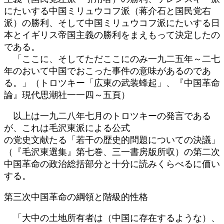
にたいする中国ミリュウコフ派（蒋介石と国民党右
派）の勝利、そして中国ミリュウコフ派にたいする日
本とイギリス帝国主義の勝利をまえもって決定したの
である。
「ここに、そしてただここにのみ一九二五年～二七
年のおいて中国でおこった事件の意味があるのであ
る。」（トロツキー「広東の武装蜂起」、『中国革命
論』現代思潮社一一四～五頁）
以上は一九二八年七月のトロツキーの発言である
が、これは毛沢東派による公式
の党史文献たる「若干の歴史的問題についての決議」
（『毛沢東選集』第七巻、三一書房版所収）の第二次
中国革命の政治総括部分と十分に読みくらべるに価い
する。
第三次中国革命の綱領と階級的性格
「大中の土地所有者は（中国に存在するような）、