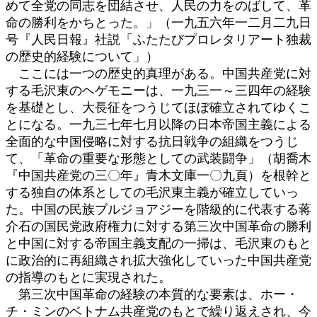
めて全党の同志を団結させ、人民の力をのばして、革
命の勝利をかちとった。」（一九五六年一二月二九日
号『人民日報』社説「ふたたびプロレタリアート独裁
の歴史的経験について」）
ここには一つの歴史的真理がある。中国共産党に対
する毛沢東のヘゲモニーは、一九三一～三四年の経験
を基礎とし、大長征をつうじてほぼ確立されてゆくこ
とになる。一九三七年七月以降の日本帝国主義による
全面的な中国侵略に対する抗日戦争の組織をつうじ
て、「革命の重要な形態としての武装闘争」（胡喬木
『中国共産党の三〇年』青木文庫一〇九頁）を根幹と
する独自の体系としての毛沢東主義が確立していっ
た。中国の民族ブルジョアジーを階級的に代表する蒋
介石の国民党政府権力に対する第三次中国革命の勝利
と中国に対する帝国主義支配の一掃は、毛沢東のもと
に政治的に再組織され拡大強化していった中国共産党
の指導のもとに実現された。
第三次中国革命の経験の本質的な要素は、ホー・
チ・ミンのベトナム共産党のもとで繰り返えされ、今