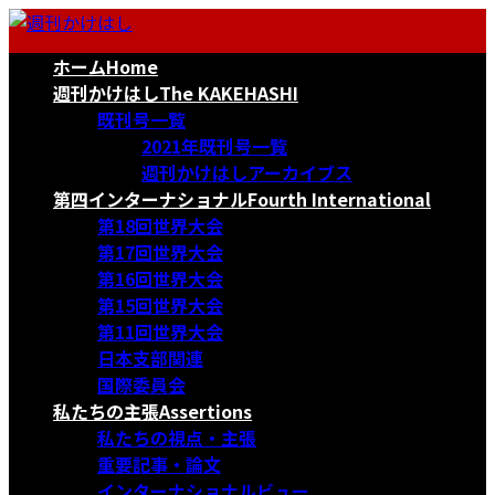
コ
ナ
ン
ビ
ホーム
Home
テ
ゲ
ン
ー
週刊かけはし
The KAKEHASHI
ツ
シ
既刊号一覧
へ
ョ
2021年既刊号一覧
ス
ン
週刊かけはしアーカイブス
キ
に
第四インターナショナル
Fourth International
ッ
移
第18回世界大会
プ
動
第17回世界大会
第16回世界大会
第15回世界大会
第11回世界大会
日本支部関連
国際委員会
私たちの主張
Assertions
私たちの視点・主張
重要記事・論文
インターナショナルビュー