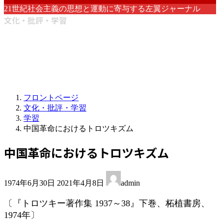
21世紀社会主義の思想と運動に寄与する左翼ジャーナル
文化・批評・学習
フロントページ
文化・批評・学習
学習
中国革命におけるトロツキズム
中国革命におけるトロツキズム
最
1974年6月30日
2021年4月8日
admin
終
更
〔『トロツキー著作集 1937～38』下巻、柘植書房、
新
1974年〕
日