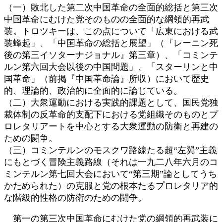
（一）敗北した第二次中国革命の全面的総括と第三次
中国革命にむけた党そのものの全面的な綱領的再武
装。トロツキーは、この点について「広東における武
装蜂起」、「中国革命の総括と展望」（『レーニン死
後の第三イソターナジョナル』第三章）、「コミンテ
ルン第六回大会以後の中国問題」、「スターリンと中
国革命」（前掲『中国革命論』所収）において歴史
的、理論的、政治的に全面的に論じている。
（二）大衆運動における実践的課題として、国民党独
裁体制の反革命的支配下における党組織そのものとプ
ロレタリアートを中心とする大衆運動の防衛と再建の
ための闘争。
（三）コミンテルンのモスクワ路線たる超“左翼”主義
にもとづく冒険主義路線（それは一九二八年六月のコ
ミンテルン第七回大会において“第三期”論としてうち
かためられた）の克服と党の根本たるプロレタリア的
な階級的性格の防衛のための闘争。
第一の第三次中国革命にむけた党の綱領的再武装に