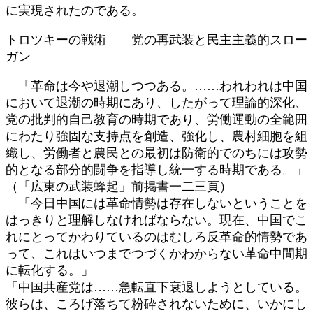
に実現されたのである。
トロツキーの戦術――党の再武装と民主主義的スロー
ガン
「革命は今や退潮しつつある。……われわれは中国
において退潮の時期にあり、したがって理論的深化、
党の批判的自己教育の時期であり、労働運動の全範囲
にわたり強固な支持点を創造、強化し、農村細胞を組
織し、労働者と農民との最初は防衛的でのちには攻勢
的となる部分的闘争を指導し統一する時期である。」
（「広東の武装蜂起」前掲書一二三頁）
「今日中国には革命情勢は存在しないということを
はっきりと理解しなければならない。現在、中国でこ
れにとってかわりているのはむしろ反革命的情勢であ
って、これはいつまでつづくかわからない革命中間期
に転化する。」
「中国共産党は……急転直下衰退しようとしている。
彼らは、ころげ落ちて粉砕されないために、いかにし