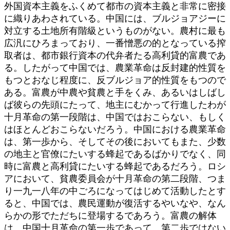
外国資本主義をふくめて都市の資本主義と非常に密接
に織りあわされている。中国には、ブルジョアジーに
対立する土地所有階級というものがない。農村に最も
広汎にひろまっており、一番憎悪の的となっている搾
取者は、都市銀行資本の代弁者たる高利貸的富農であ
る。したがって中国では、農業革命は反封建的性質を
もつとおなじ程度に、反ブルジョア的性質をもつので
ある。富農が中農や貧農と手をくみ、あるいはしばし
ば彼らの先頭にたって、地主にむかって行進したわが
十月革命の第一段階は、中国ではおこらない、もしく
はほとんどおこらないだろう。中国における農業革命
は、第一歩から、そしてその後においてもまた、少数
の地主と官僚にたいする蜂起であるばかりでなく、同
時に富農と高利貸にたいする蜂起であるだろう。ロシ
アにおいて、貧農委員会が十月革命の第二段階、つま
り一九一八年の中ごろになってはじめて活動したとす
ると、中国では、農民運動が復活するやいなや、なん
らかの形でただちに登場するであろう。富農の解体
は、中国十月革命の第一歩であって、第二歩ではない