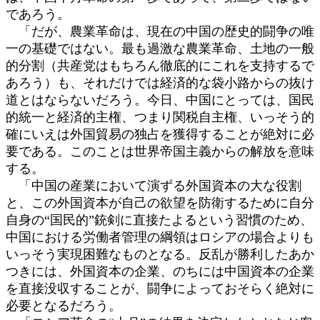
であろう。
「だが、農業革命は、現在の中国の歴史的闘争の唯
一の基礎ではない。最も過激な農業革命、土地の一般
的分割（共産党はもちろん徹底的にこれを支持するで
あろう）も、それだけでは経済的な袋小路からの抜け
道とはならないだろう。今日、中国にとっては、国民
的統一と経済的主権、つまり関税自主権、いっそう的
確にいえは外国貿易の独占を獲得することが絶対に必
要である。このことは世界帝国主義からの解放を意味
する。
「中国の産業において演ずる外国資本の大な役割
と、この外国資本が自己の欲望を防衛するために自分
自身の“国民的”銃剣に直接たよるという習慣のため、
中国における労働者管理の綱領はロシアの場合よりも
いっそう実現困難なものとなる。反乱が勝利したあか
つきには、外国資本の企業、のちには中国資本の企業
を直接没収することが、闘争によっておそらく絶対に
必要となるだろう。