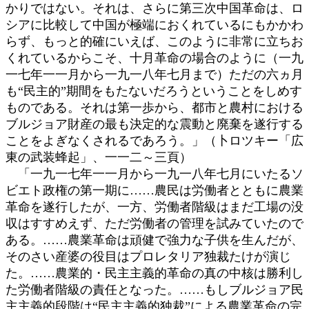
かりではない。それは、さらに第三次中国革命は、ロ
シアに比較して中国が極端におくれているにもかかわ
らず、もっと的確にいえば、このように非常に立ちお
くれているからこそ、十月革命の場合のように（一九
一七年一一月から一九一八年七月まで）ただの六ヵ月
も“民主的”期間をもたないだろうということをしめす
ものである。それは第一歩から、都市と農村における
ブルジョア財産の最も決定的な震動と廃棄を遂行する
ことをよぎなくされるであろう。」（卜ロツキー「広
東の武装蜂起」、一一二～三頁）
「一九一七年一一月から一九一八年七月にいたるソ
ビエト政権の第一期に……農民は労働者とともに農業
革命を遂行したが、一方、労働者階級はまだ工場の没
収はすすめえず、ただ労働者の管理を試みていたので
ある。……農業革命は頑健で強力な子供を生んだが、
そのさい産婆の役目はプロレタリア独裁たけが演じ
た。……農業的・民主主義的革命の真の中核は勝利し
た労働者階級の責任となった。……もしブルジョア民
主主義的段階は“民主主義的独裁”による農業革命の完