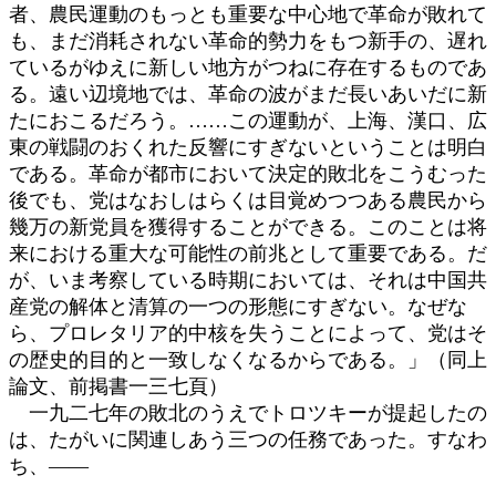
者、農民運動のもっとも重要な中心地で革命が敗れて
も、まだ消耗されない革命的勢力をもつ新手の、遅れ
ているがゆえに新しい地方がつねに存在するものであ
る。遠い辺境地では、革命の波がまだ長いあいだに新
たにおこるだろう。……この運動が、上海、漢口、広
東の戦闘のおくれた反響にすぎないということは明白
である。革命が都市において決定的敗北をこうむった
後でも、党はなおしはらくは目覚めつつある農民から
幾万の新党員を獲得することができる。このことは将
来における重大な可能性の前兆として重要である。だ
が、いま考察している時期においては、それは中国共
産党の解体と清算の一つの形態にすぎない。なぜな
ら、プロレタリア的中核を失うことによって、党はそ
の歴史的目的と一致しなくなるからである。」（同上
論文、前掲書一三七頁）
一九二七年の敗北のうえでトロツキーが提起したの
は、たがいに関連しあう三つの任務であった。すなわ
ち、――