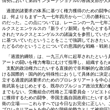
情勢において第四インターナショナルの各国支部が大
過渡的諸要求の体系に基づく権力獲得のための闘争の
は、何よりもまず一九一七年四月から一〇月の勝利に
のだった。この点については、レーニンの一九一七年
ルクスとエンケルスの『新ライソ新聞』を中心とする
されたマルクスとエンゲルスの諸論文を参照していた
に基づいていたということをここで強調しておきたい
たどるのかということについての意識的な戦略・戦術
「過渡的綱領」は、一九三八年に起草されたという具
アートの闘いを権力奪取にむけて指導し、組織するた
支配的政治権力にたいする直接的で非和解的な政治闘
ける国際的・国内的な特殊性におうして具体的に決定
立する過渡的諸要求のためのプロレタリアートを中心
衛武装をはじめとする、既存のブルジョア政治支配の
までもない。労働組合の性格と工場委員会・ソビエト
に獲得するための闘争、帝国主義自国政府にたいする
衛の立場――これらすへでは今日なお完全に正しい。
プロレタリアートを中心的な階級的勢力として被抑圧