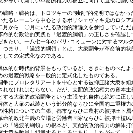
衆を導いて新しい革命的権力の樹立に向けて直接に闘い
戦略・戦術は、トロツキーの“独創”的発明ではなかっ
いたるレーニンを中心とするボリシェヴィキ党のロシア
二月から一〇月にいたる政治的諸論文を参照していただ
革命的な政治的実践も「過渡的綱領」の正しさを確認し
だきたい。一八七一年のパリ･コミューンに対するマル
。つまり、「過渡的綱領」とは、大衆闘争が革命前的状
としての定式化なのである。
体的な時代的背景をもっているが、さきにものべたよ
めの過渡的戦略を一般的に定式化したものである。
争にプロレタリアートを中心とする被抑圧諸大衆を組
されなけれはならない。だが、支配的政治権力の資本主
とする大衆的政治闘争という主張それ自体は絶対に正し
解体と大衆の武装という部分的ならひに全国的二重権力
の性格についての主張、都市ならひに農村の被抑圧下層
革命的敗北主義の立場と労働者国家ならひに被抑圧植民
この「過渡的綱領」の根本が、支配的政治権力の解体打
諸大衆を動員し組織するところにあり、したがって、「