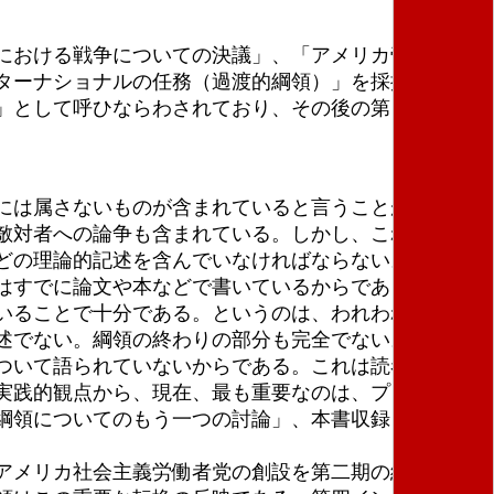
における戦争についての決議」、「アメリカ帝国主義
ターナショナルの任務（過渡的綱領）」を採択した。
」として呼ひならわされており、その後の第四インタ
には属さないものが含まれていると言うことができ
敵対者への論争も含まれている。しかし、これは完全
どの理論的記述を含んでいなければならない。この草
はすでに論文や本などで書いているからである。われ
いることで十分である。というのは、われわれはみな
述でない。綱領の終わりの部分も完全でない。なぜな
ついて語られていないからである。これは読者を戸口
実践的観点から、現在、最も重要なのは、プロレタリ
綱領についてのもう一つの討論」、本書収録）
アメリカ社会主義労働者党の創設を第二期の終了とし