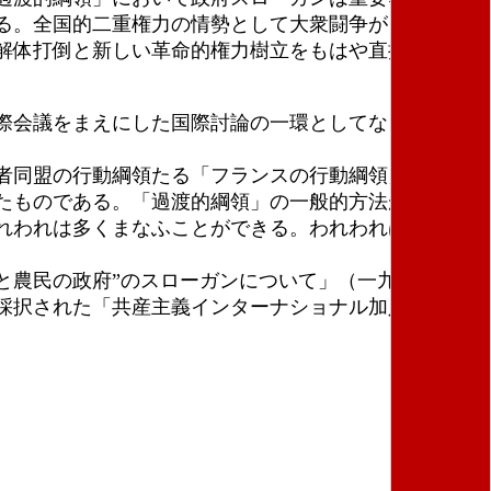
る。全国的二重権力の情勢として大衆闘争が自己を表
解体打倒と新しい革命的権力樹立をもはや直接の課題
際会議をまえにした国際討論の一環としてなされたも
者同盟の行動綱領たる「フランスの行動綱領」があ
たものである。「過渡的綱領」の一般的方法が当時の
れわれは多くまなふことができる。われわれは「フラ
農民の政府”のスローガンについて」（一九三八年七
採択された「共産主義インターナショナル加入の二一