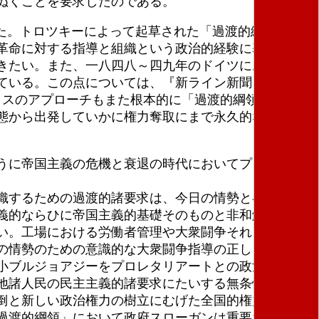
ぬくことを要求したのである。
た。トロツキーによって起草された「過渡的綱領」
革命に対する指導と組織という政治的経験に基づくも
きたい。また、一八四八～四九年のドイツにおけるマ
ている。この点については、『新ライン新聞』に発表
クスのアプローチもまた根本的に「過渡的綱領」の方法
態から出発していかに権力奪取にまで永久的な発展を
うに帝国主義の危機と衰退の時代においてプロレタリ
織するための過渡的諸要求は、今日の情勢と各国にお
義的ならひに帝国主義的基礎そのものと非和解的に対
い。工場における労働者管理や大衆闘争それ自体の自
の情勢のための意識的な大衆闘争指導の正しさはいう
小ブルジョアジーをプロレタリアートとの政治的同盟
地諸人民の民主主義的諸要求にたいする無条件的な防
倒と新しい政治権力の樹立にむげた全国的権力闘争に
過渡的綱領」において政府スローガンは重要な政治的