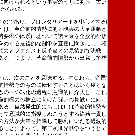
に向けられるという事実のうちにある。古い“最小
かわられる。」
ものであり、プロレタリアートを中心とする諸大衆を
れは、革命前的情勢にある現実の大衆運動とその経験
諸要求の体系に基づいて諸大衆を全般的な政治闘争に
をめぐる最後的な闘争を直接に問題にし、権力のため
権力とファシスト反革命との最後的な決戦（つまり、
ある。つまり、革命前的情勢から出発して権力奪取に
とは、次のことを意味する。すなわち、帝国主義の危
的情勢そのものに転化することはいく度となく繰り返
ものへの転化の過程に意識的に介人し、これを最大限
命的権力の樹立に向けた闘いの貫徹）に向けて意識的
ある。自然発生的にもしばしば革命的情勢をつくりだ
けて意識的に指導しぬこうとする終始一貫した意識的
の方法が大衆を指導して勝利にいたる過渡的戦略の体
ることによって、第二次世界戦争をつうじて発展する