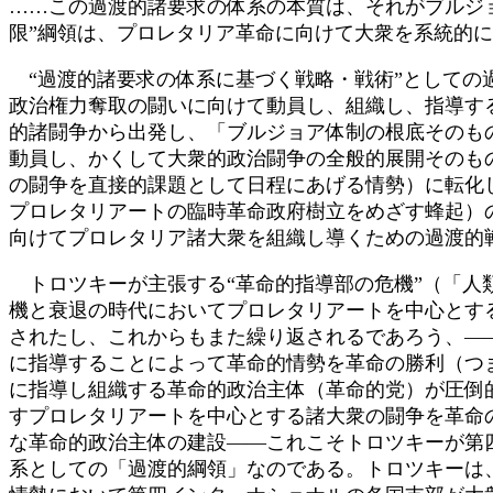
……この過渡的諸要求の体系の本質は、それがブルジ
限”綱領は、プロレタリア革命に向けて大衆を系統的
“過渡的諸要求の体系に基づく戦略・戦術”としての
政治権力奪取の闘いに向けて動員し、組織し、指導す
的諸闘争から出発し、「ブルジョア体制の根底そのも
動員し、かくして大衆的政治闘争の全般的展開そのも
の闘争を直接的課題として日程にあげる情勢）に転化
プロレタリアートの臨時革命政府樹立をめざす蜂起）
向けてプロレタリア諸大衆を組織し導くための過渡的
トロツキーが主張する“革命的指導部の危機”（「人
機と衰退の時代においてプロレタリアートを中心とす
されたし、これからもまた繰り返されるであろう、―
に指導することによって革命的情勢を革命の勝利（つ
に指導し組織する革命的政治主体（革命的党）が圧倒
すプロレタリアートを中心とする諸大衆の闘争を革命
な革命的政治主体の建設――これこそトロツキーが第
系としての「過渡的綱領」なのである。トロツキーは