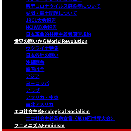
新型コロナウイルス感染症について
尖閣・領土問題について
JRCL大会報告
NCIW総会報告
日本革命的共産主義者同盟規約
世界の闘いから
World Revolution
ウクライナ特集
日本各地の闘い
沖縄闘争
韓国は今
アジア
ヨーロッパ
アラブ
アフリカ・中東
南北アメリカ
エコ社会主義
Ecological Socialism
エコ社会主義革命宣言〈第18回世界大会〉
フェミニズム
Feminism