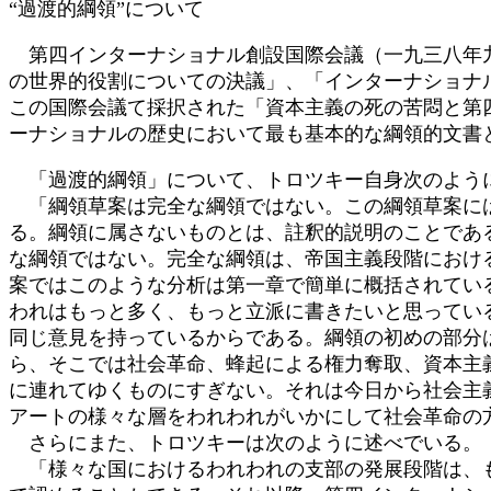
“過渡的綱領”について
時
:
第四インターナショナル創設国際会議（一九三八年九
の世界的役割についての決議」、「インターナショナ
この国際会議て採択された「資本主義の死の苦悶と第
ーナショナルの歴史において最も基本的な綱領的文書
「過渡的綱領」について、トロツキー自身次のよう
「綱領草案は完全な綱領ではない。この綱領草案には
る。綱領に属さないものとは、註釈的説明のことであ
な綱領ではない。完全な綱領は、帝国主義段階におけ
案ではこのような分析は第一章で簡単に概括されてい
われはもっと多く、もっと立派に書きたいと思ってい
同じ意見を持っているからである。綱領の初めの部分
ら、そこでは社会革命、蜂起による権力奪取、資本主
に連れてゆくものにすぎない。それは今日から社会主
アートの様々な層をわれわれがいかにして社会革命の
さらにまた、トロツキーは次のように述べでいる。
「様々な国におけるわれわれの支部の発展段階は、も