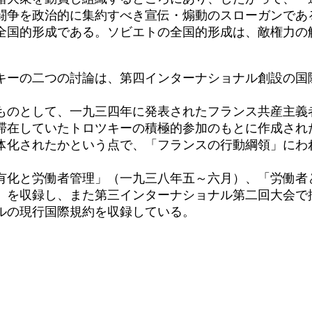
闘争を政治的に集約すべき宣伝・煽動のスローガンであ
全国的形成である。ソビエトの全国的形成は、敵権力の
ーの二つの討論は、第四インターナショナル創設の国
のとして、一九三四年に発表されたフランス共産主義
滞在していたトロツキーの積極的参加のもとに作成され
体化されたかという点で、「フランスの行動綱領」にわ
化と労働者管理」（一九三八年五～六月）、「労働者と
）を収録し、また第三インターナショナル第二回大会で
ルの現行国際規約を収録している。