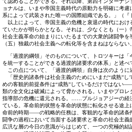
て認めることかできる。それ以降、第四インターナシ
ョナルは、いまや帝国主義時代の原動力を明確に考慮
系によって武装された唯一の国際組織である。」（『
以上によって、帝国主義の危機と衰退の時代における
ていたかが明らかとなる。それは、少なくとも（一）
社会主義革命の始まりにいたるまでの大衆的諸闘争を
（五）独裁の社会主義への転化等を含まねはならない
「過渡的綱領」そのものについて、トロツキーは「今
を統一することができる過渡的諸要求の体系」と述べ
この点について、「過渡的綱領」自身は次のように
「歴史的諸条件は社会主義のためにいまだ“成熟”し
めの客観的前提条件は“成熟”しているだけではない
類の全文化は破滅によって脅かされる。いまやプロレ
指導部の危機に還元される。……ブルジョアジーの経
ている。革命前的状態を革命的状態に転化させる途上
命前的時期――の戦略的任務は、客観的な革命的諸条
闘争の過程において当面する諸要求と革命の社会主義
広汎な層の今日の意識がらはじめて、一つの究極的結