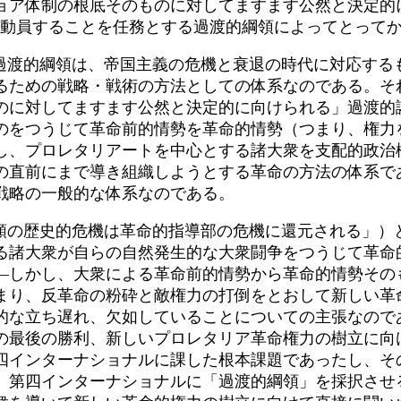
ョア体制の根底そのものに対してますます公然と決定的
に動員することを任務とする過渡的綱領によってとって
過渡的綱領は、帝国主義の危機と衰退の時代に対応する
るための戦略・戦術の方法としての体系なのである。そ
のに対してますます公然と決定的に向けられる」過渡的
のをつうじて革命前的情勢を革命的情勢（つまり、権力
し、プロレタリアートを中心とする諸大衆を支配的政治
の直前にまで導き組織しようとする革命の方法の体系で
戦略の一般的な体系なのである。
類の歴史的危機は革命的指導部の危機に還元される」）
る諸大衆が自らの自然発生的な大衆闘争をつうじて革命
―しかし、大衆による革命前的情勢から革命的情勢その
まり、反革命の粉砕と敵権力の打倒をとおして新しい革
的な立ち遅れ、欠如していることについての主張なので
の最後の勝利、新しいプロレタリア革命権力の樹立に向
四インターナショナルに課した根本課題であったし、そ
、第四インターナショナルに「過渡的綱領」を採択させ