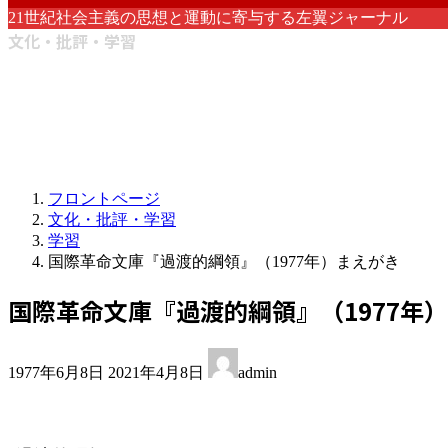
21世紀社会主義の思想と運動に寄与する左翼ジャーナル
文化・批評・学習
フロントページ
文化・批評・学習
学習
国際革命文庫『過渡的綱領』（1977年）まえがき
国際革命文庫『過渡的綱領』（1977年
最
1977年6月8日
2021年4月8日
admin
終
更
新
日