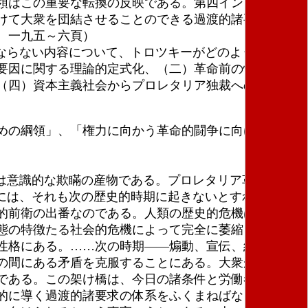
領はこの重要な転換の反映である。第四インターナシ
けて大衆を団結させることのできる過渡的諸要求の体
、一九五～六頁）
ならない内容について、トロツキーがどのように考え
要因に関する理論的定式化、（二）革命前の情勢から
（四）資本主義社会からプロレタリア独裁への移行、
めの綱領」、「権力に向かう革命的闘争に向けて大衆
は意識的な欺瞞の産物である。プロレタリア革命のた
には、それも次の歴史的時期に起きないとすれは、人
的前衛の出番なのである。人類の歴史的危機は革命的
態の特徴たる社会的危機によって完全に萎縮させられ
性格にある。……次の時期――煽動、宣伝、組織の革
の間にある矛盾を克服することにある。大衆が日常の
である。この架け橋は、今日の諸条件と労働者階級の
的に導く過渡的諸要求の体系をふくまねばならない。