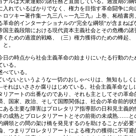
ョナルは大衆運動の諸任務と直面している。過渡期の綱
に入れているばかりでなく、権力を目指す革命闘争に向
トロツキー著作集一九三八～一九三九』上巻、柘植書房
革命的インターナショナルの“完全な綱領”が含まねば
帝国主義段階における現代資本主義社会とその危機の諸
導くための過渡的戦略、（三）権力獲得のための蜂起、
、と。
日の時点から社会主義革命の始まりにいたる行動のた
ている。
述べている。
ていないというような一切のおしゃべりは、無知もしく
――それはいささか腐りはじめている。社会主義革命なし
タリアートの出番なのであり、それも主としてその革命
済、国家、政治、そして国際関係は、社会の革命前的状
にある主要な障害はプロレタリア指導部の日和見主義的
件の成熟とプロレタリアートとその前衛の未成熟……と
的綱領との間の架け橋を発見するのを助けることが必要
論、つまりプロレタリアートによる権力の獲得に不可避