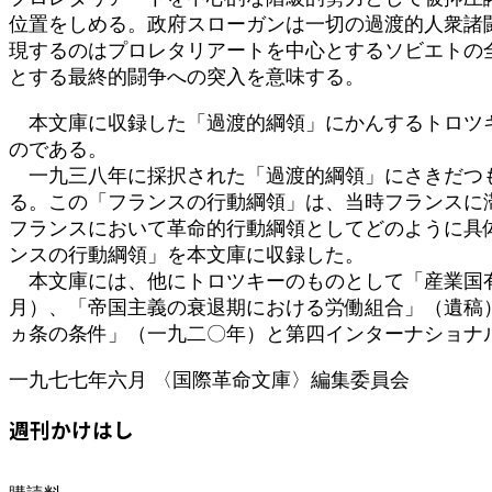
位置をしめる。政府スローガンは一切の過渡的人衆諸
現するのはプロレタリアートを中心とするソビエトの
とする最終的闘争への突入を意味する。
本文庫に収録した「過渡的綱領」にかんするトロツキ
のである。
一九三八年に採択された「過渡的綱領」にさきだつも
る。この「フランスの行動綱領」は、当時フランスに
フランスにおいて革命的行動綱領としてどのように具
ンスの行動綱領」を本文庫に収録した。
本文庫には、他にトロツキーのものとして「産業国有
月）、「帝国主義の衰退期における労働組合」（遺稿
ヵ条の条件」（一九二〇年）と第四インターナショナ
一九七七年六月 〈国際革命文庫〉編集委員会
週刊かけはし