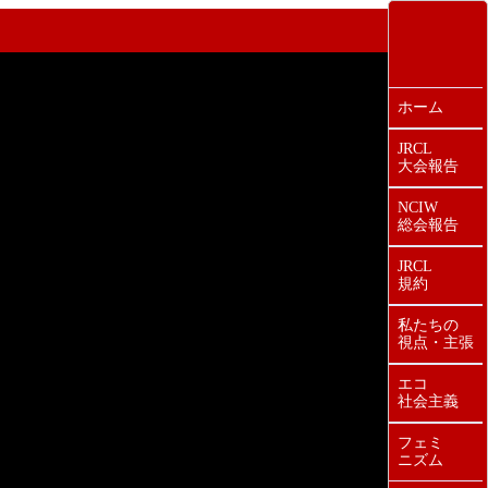
ホーム
JRCL
大会報告
NCIW
総会報告
JRCL
規約
私たちの
視点・主張
エコ
社会主義
フェミ
ニズム