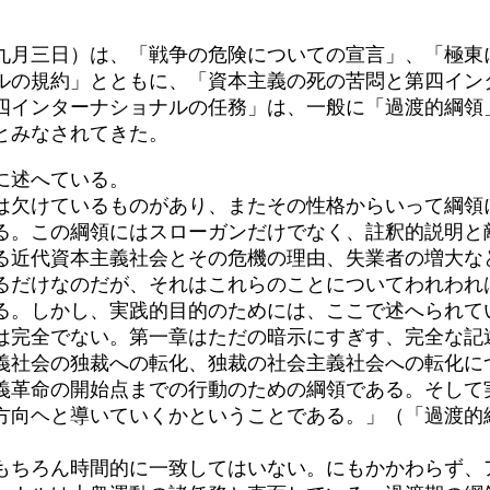
月三日）は、「戦争の危険についての宣言」、「極東
ルの規約」とともに、「資本主義の死の苦悶と第四イン
四インターナショナルの任務」は、一般に「過渡的綱領
とみなされてきた。
に述へている。
欠けているものがあり、またその性格からいって綱領
る。この綱領にはスローガンだけでなく、註釈的説明と
る近代資本主義社会とその危機の理由、失業者の増大な
るだけなのだが、それはこれらのことについてわれわれ
る。しかし、実践的目的のためには、ここで述へられて
は完全でない。第一章はただの暗示にすぎす、完全な記
義社会の独裁への転化、独裁の社会主義社会への転化に
義革命の開始点までの行動のための綱領である。そして
方向ヘと導いていくかということである。」（「過渡的
ちろん時間的に一致してはいない。にもかかわらず、