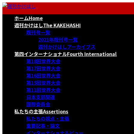
コ
ナ
ン
ビ
ホーム
Home
テ
ゲ
ン
ー
週刊かけはし
The KAKEHASHI
ツ
シ
既刊号一覧
へ
ョ
2021年既刊号一覧
ス
ン
週刊かけはしアーカイブス
キ
に
第四インターナショナル
Fourth International
ッ
移
第18回世界大会
プ
動
第17回世界大会
第16回世界大会
第15回世界大会
第11回世界大会
日本支部関連
国際委員会
私たちの主張
Assertions
私たちの視点・主張
重要記事・論文
インターナショナルビュー