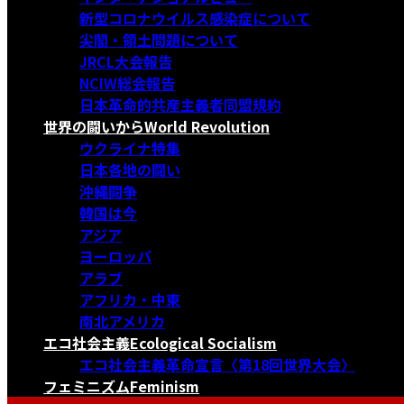
新型コロナウイルス感染症について
尖閣・領土問題について
JRCL大会報告
NCIW総会報告
日本革命的共産主義者同盟規約
世界の闘いから
World Revolution
ウクライナ特集
日本各地の闘い
沖縄闘争
韓国は今
アジア
ヨーロッパ
アラブ
アフリカ・中東
南北アメリカ
エコ社会主義
Ecological Socialism
エコ社会主義革命宣言〈第18回世界大会〉
フェミニズム
Feminism