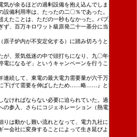
電気が余るほどの過剰設備を抱え込んでしまった。た
の設備利用率は、たったの二〇％であった。
超えたことは、ただの一秒もなかった。バブル最盛期
ぎず、百万キロワット級原発二十一基分に当たる二千
（原子炉内が不安定化する）に踏み切ろうとした。し
たが、景気低迷の中で頭打ちになり、九〇年代を通じ
停電になるぞ」というキャンペーンを行うことなどで
年連続して、東電の最大電力需要量が六千万キロワッ
に下げて需要を伸ばしたため……略……』と非政府組
しなければならない必要に迫られていた。過大設備に
への参入、さらにコジェネレーション（熱電力併給）
。
細りは動かし難い流れとなって、電力九社による地域
ギー会社に変身することによって生き延びようとする