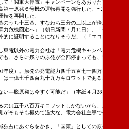
して「関東大停電」キャンペーンをあおりたて、他の
島第一原発６号機の運転再開を強行した。七月二十二
運転を再開した。
基のうち十三基、すなわち三分の二以上が停止したま
力危機回避へ」（朝日新聞７月11日）、「今回の原
外的に証明することになりそうだ」（『エコノミス
し東電以外の電力会社は「電力危機キャンペーン」を
でも、さらに残りの原発が全部停まっても、電力供給
1年度）。原発の発電能力四千五百七十四万キロワッ
）は一億七千四百九十九万キロワットである。全国の
い―脱原発は今すぐ可能だ」（本紙４月28日号）と
るのは五千八百万キロワットしかないから、原発六～
測がそもそも極めて過大な、電力会社主導で作られた
域独占にあぐらをかき、「国策」としての原発を中心