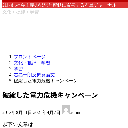
21世紀社会主義の思想と運動に寄与する左翼ジャーナル
文化・批評・学習
フロントページ
文化・批評・学習
学習
右島一朗反原発論文
破綻した電力危機キャンペーン
破綻した電力危機キャンペーン
最
2013年8月11日
2021年4月7日
admin
終
更
以下の文章は
新