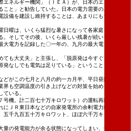
際エネルギー機関」（ＩＥＡ）が、日本のエネルギー
ること」と勧告していた。日本の電力需要の夏のピー
電設備を建設し維持することは、あまりにも無駄が多
曜日曜は、いくら猛烈な暑さになって各家庭でクーラ
る。そしてその後、いくら厳しい残暑が続いても七月
最大電力を記録した〇一年の、九月の最大電力は五千
めても大丈夫」と主張し、「脱原発は今すぐ可能だ」
原発なしでも電気は足りている」ということを実証し
などがこの七月と八月の約一カ月半、平日昼間の操業
業界も空調温度の引き上げなどの対策を始めた。その
している。
７号機。計二百七十万キロワット）の運転再開や他電
れにＪＲ東日本などの自家発電所の余剰電力購入など
、五千九百五十万キロワット、ほぼ六千万キロワット
大量の発電能力が余る状態になってしまい、十三基も