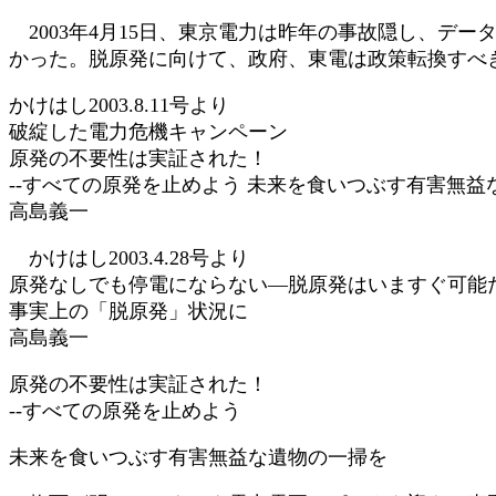
日
2003年4月15日、東京電力は昨年の事故隠し、デ
時
かった。脱原発に向けて、政府、東電は政策転換すべ
:
かけはし2003.8.11号より
破綻した電力危機キャンペーン
原発の不要性は実証された！
--すべての原発を止めよう 未来を食いつぶす有害無益
高島義一
かけはし2003.4.28号より
原発なしでも停電にならない―脱原発はいますぐ可能
事実上の「脱原発」状況に
高島義一
原発の不要性は実証された！
--すべての原発を止めよう
未来を食いつぶす有害無益な遺物の一掃を