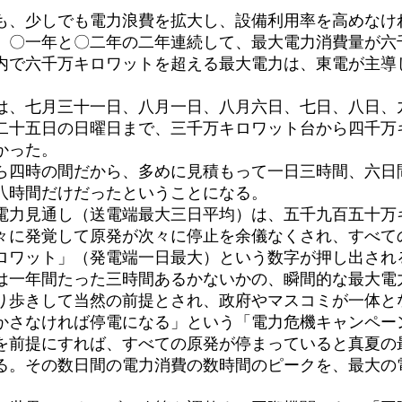
、少しでも電力浪費を拡大し、設備利用率を高めなけ
、〇一年と〇二年の二年連続して、最大電力消費量が六
内で六千万キロワットを超える最大電力は、東電が主導
、七月三十一日、八月一日、八月六日、七日、八日、
二十五日の日曜日まで、三千万キロワット台から四千万
かった。
四時の間だから、多めに見積もって一日三時間、六日
八時間だけだったということになる。
力見通し（送電端最大三日平均）は、五千九百五十万
次々に発覚して原発が次々に停止を余儀なくされ、すべて
ロワット」（発電端一日最大）という数字が押し出され
一年間たった三時間あるかないかの、瞬間的な最大電
り歩きして当然の前提とされ、政府やマスコミが一体と
かさなければ停電になる」という「電力危機キャンペー
前提にすれば、すべての原発が停まっていると真夏の
る。その数日間の電力消費の数時間のピークを、最大の