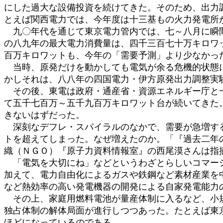
にした過大な設備投資を続けてきた。そのため、出力
とえば関西電力では、今年度は十三基もの火力発電所
九〇年代を通じて東京電力管内では、七～八月に瞬間
の八九年の最大電力消費量は、四千三百七十万キロワ
百万キロワットも、今年の「需要予測」より少なかっ
当時、原発だけを動かしても電気が余る危機的状態に
かしそれは、八八年の四国電力・伊方原発出力調整実
その後、東電は政府・通産省・資源エネルギー庁と一
て五千七百万～五千九百万キロワット台が続いてきた
きないはずだった。
深刻なデフレ・スパイラルのなかで、需要が急増する
トを超えてしまった。なぜ増えたのか。「『過去二年
織（ＮＧＯ）『原子力資料情報室』の西尾漠さんは指
「電気を大切にね」などというわざとらしいコマーシ
加えて、電力自由化によるガスや鉄鋼など素材産業を
など熱効率の高い発電機器の開発による自家発電能力
その上、家庭用燃料電池が量産体制に入るなど、小規
独占体制の解体局面が進行しつつあった。たとえば東
ほどになっているのである。