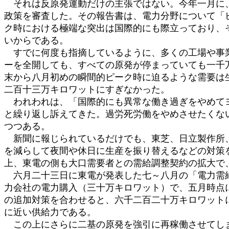
それは反原発運動だけの主張ではない。今年一月に、
政策を審査した。その報告書は、電力分野について「
ク時における極端な突出は国際的にも際立っており、
いからである。
すでに何度も指摘しているように、多くの工場や事業
ーを全開しても、すべての原発が停まっていても一千
末から八月初めの瞬間的ピーク時に迫るような需要は
二百十三万キロワットにすぎなかった。
われわれは、「国際的にも異常な働き過ぎをやめてヨ
と繰り返し訴えてきた。過労死労働をやめさせたくな
つつある。
新聞に報じられているだけでも、東芝、日立製作所、
を減らして夜間や休日に生産を振り替えるなどの対策
上、東電の側も大口需要者との需給調整契約の拡大で
六月二十三日に東電が発表した七～八月の「電力需給
力会社の電力購入（三十万キロワット）で、五月時点
の追加対策を合わせると、六千二百二十万キロワット
に近い供給力である。
この上にさらに二基の原発を強引に再稼働させてしま