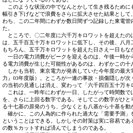
このような状況の中でなんとかして生き残るためにも
幅引き下げなどで浪費をさらに拡大させた結果として
わち、この二年間にわずか数日間ずつ記録した東電管
た。
ところで、〇二年度に六千万キロワットを超えたのは
は、五千百五十万キロワットに低下し、その後、八月
もちろん、五千万キロワットを超えた日さえ一日もな
一日の電力消費がピークを迎えるのは、午後一時から
る電力消費が生じた可能性があるのは、わずかこの十
しかも当初、東京電力が発表していた今年度の最大電
力』03年度版）。ところが一連の事故・損傷隠しが
の当初の見通しは消え、変わって「六千四百五十万キ
これは、一昨年にわずか一日、したがって時間数では
を、さらに上回る数字である。そしてこの数字がひと
る十七基の原発のうち、少なくとも八基から十基を動
確かに、この人為的に作られた過大な「需要予測」を
ということはできる。しかしその対策は実に容易であ
の数％カットすれば済んでしまうのである。