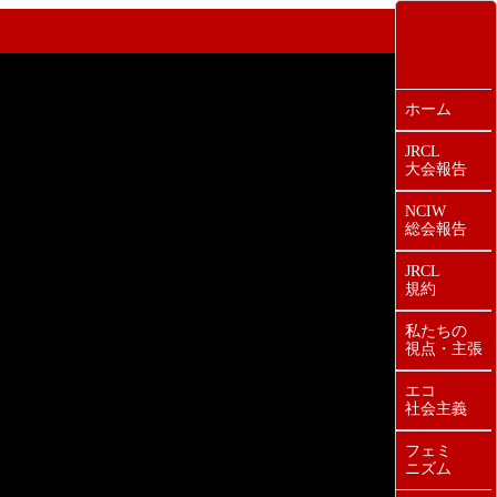
ホーム
JRCL
大会報告
NCIW
総会報告
JRCL
規約
私たちの
視点・主張
エコ
社会主義
フェミ
ニズム