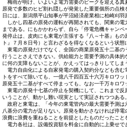
梅雨が明け、いよいよ電力需要のピークを迎える真夏
原発で多数のヒビ割れ隠しが発覚した重要個所の点検
日には、新潟県平山知事が平沼経済産業相に柏崎刈羽
しかし四基の原発の運転が再開されても、関東の電力
まである。にもかかわらず、自ら「停電危機キャンペ
発停止は、皮肉にも東電が主張する『八～十基』もの
ト』７月８日号）と言わざるを得なくなるという状態
東電の原発だけでなく、全国の商業原発五十二基のう
行うことさえできない。供給能力と需要予測の具体的
に何の支障もないことが、かえってはっきりしてしま
電力自由化による自家発電の購入契約分なども含む電
トをすべて除いても、一億八千四百五十六万キロワッ
原発五十二基がすべて停まっても、なお一千万キロワ
東電の原発十七基の停止を契機にして、これまで反原
いうことが、動かし難い現実として実証されつつある
政府と東電は、「今年の東電管内の最大需要予測は六
八基分の電力が足りない。原発を動かさなければ停電
浪費に浪費を重ねることを前提としたものだったこと
電力各社は、設備投資額を料金に自動的に上乗せでき