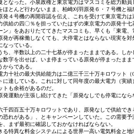
となった。小泉政権と東京電力はマスコミを総力動員
をほとんど行わないまま、柏崎刈羽原発６・７号機と福
原発４号機の再開容認を伝え、これを受けて東京電力は
供給の四〇％を担っていたはずの東京電力の原発十七
ーン」をあおりたててきたマスコミも、早くも「東電、電
原発が再稼働しなくても、大停電とはならない現実を対
になっている。
ち、半数以上の二十七基が停まったままである。しか
な数字を出せば、いま停まっている原発が停まったまま
うからである。
力十社の最大供給能力は二億三千三十万キロワット（0
トに達している。これに対して同年度の最大電力（実績
ットも余裕があるのだ。
発運動が主張し続けてきた「原発なしでも停電にならな
。
千四百五十万キロワットであり、原発なしで供給でき
の恐れがある」、とキャンペーンしていた。この需要予
を、まず最初に確認しておかなければならない。
る特異な料金システムによる世界一高い電気料金と地