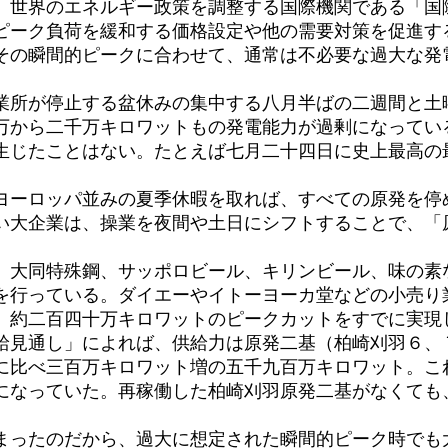
世界のエネルギー政策を調整する国際機関である「国
ピーク負荷を緩和する価格設定や他の需要対策を促進す
その瞬間的ピークに合わせて、通常は不必要な過大な発
所が停止する盆休みの集中する八月半ばの二週間と土
万から二千万キロワットもの発電能力が過剰になってい
生じたことはない。たとえば七月二十四日に史上最高の
ーロッパ並みの夏季休暇を取れば、すべての原発を停
い大企業は、操業を夜間や土日にシフトすることで、「
大同特殊鋼、サッポロビール、キリンビール、味の素
を行っている。ダイエーやイトーヨーカ堂などの小売り
、約二百四十万キロワットのピークカットをすでに実現
見通し」によれば、供給力は原発二基（柏崎刈羽６、
に比べ三百万キロワット増の五千九百万キロワット。こ
になっていた。再稼働した柏崎刈羽原発二基がなくても
ったのだから、過大に想定された瞬間的ピーク時でも