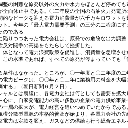
調整の困難な原発以外の火力や水力をほとんど停めても
が全面休止中である。〇二年度の全国の石油火力発電所
的なピークを迎える電力消費量が六千万キロワットを
ット。今年の「最大電力需要予測」の三分の二程度にす
たのである。
陥りつつあった電力会社は、原発での危険な出力調整
験反対闘争の高揚をもたらして挫折した。
体となって電力浪費政策を促進し、消費量を急増させ
。この水準であれば、すべての原発が停まっていても「
条件はなかった。ところが、〇一年度と〇二年度の二
の電力ピークは、〇〇年と〇二年に業務用の料金を大幅
摘する」（朝日新聞６月２日）。
ャルとは裏腹に、各電力会社は何としても需要を拡大
中心に、自家発電能力の高い多数の企業の電力供給事業
の一層の拡大が、電力経営を追いつめていたからである
模分散型電源の本格的普及が始まり、各電力会社の先
京電力は定款を変え、ガスなどの供給も行う総合エネル