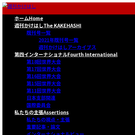
コ
ナ
ン
ビ
ホーム
Home
テ
ゲ
ン
ー
週刊かけはし
The KAKEHASHI
ツ
シ
既刊号一覧
へ
ョ
2021年既刊号一覧
ス
ン
週刊かけはしアーカイブス
キ
に
第四インターナショナル
Fourth International
ッ
移
第18回世界大会
プ
動
第17回世界大会
第16回世界大会
第15回世界大会
第11回世界大会
日本支部関連
国際委員会
私たちの主張
Assertions
私たちの視点・主張
重要記事・論文
インターナショナルビュー