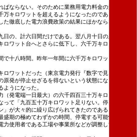
ればならない。そのために業務用電力料金の連続的大
千万キロワットを超えるようになったのである。すな
した徹底した電力浪費政策の結果にほかならなかっ
九日の、計六日間だけである。翌八月十日の土曜日に
キロワット台へとさらに低下し、六千万キロワットは
間で十八時間。昨年一年間に六千万キロワットを超え
キロワットだった（東京電力発行『数字で見る東京電
の原発が停止せざるを得ないという状態になると、こ
るようになった。
力（発電端一日最大）の六千四百三十万キロワット
なって「九百五十万キロワット足りない。停まってい
ン」が大々的に繰り広げられてきたのである。
最盛期の極めてわずかの時間、停電する可能性がある
電力使用者である工場や事業所などが調整して、ほん