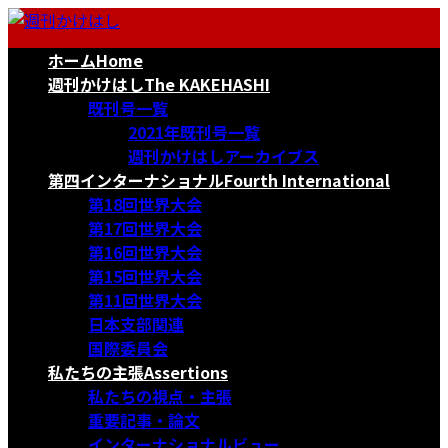
コ
ナ
ン
ビ
ホーム
Home
テ
ゲ
ン
ー
週刊かけはし
The KAKEHASHI
ツ
シ
既刊号一覧
へ
ョ
2021年既刊号一覧
ス
ン
週刊かけはしアーカイブス
キ
に
第四インターナショナル
Fourth International
ッ
移
第18回世界大会
プ
動
第17回世界大会
第16回世界大会
第15回世界大会
第11回世界大会
日本支部関連
国際委員会
私たちの主張
Assertions
私たちの視点・主張
重要記事・論文
インターナショナルビュー