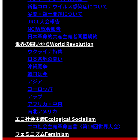
新型コロナウイルス感染症について
尖閣・領土問題について
JRCL大会報告
NCIW総会報告
日本革命的共産主義者同盟規約
世界の闘いから
World Revolution
ウクライナ特集
日本各地の闘い
沖縄闘争
韓国は今
アジア
ヨーロッパ
アラブ
アフリカ・中東
南北アメリカ
エコ社会主義
Ecological Socialism
エコ社会主義革命宣言〈第18回世界大会〉
フェミニズム
Feminism