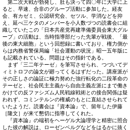
第二次大戦が勃発し、肚も決って四〇年に大学に上
ると、早速、合非のグループ活動に参加した。経友
会、有カゼミ、公認研究会、セツル、学消などを抑
え、延べ三ケタのメンバーを小人数づつの読書会に組
織していたこの「日本共産党再建準備委員会東大グル
ープ」の活動は、当時指導部だった先輩が戦後、「最
後の東大細胞」という回想録に書いており、権力側か
らは内務省警保局編「社会運動の状況」昭一五年版に
も記載されている。問題はその指針である。
まず「三二年テーゼ」を筆写させられ、つづいてデ
ィミトロフの論文が廻ってくるはずだった。講座派が
その正しさの論証に極力努めた強行転化の二段革命の
テーゼと、社会民主主義から自由主義左派にまで働き
かけての反ファシズム人民戦線戦術との接合関係は疑
われず、コミンテルンの権威のもとに直結させられて
いたようだ。読書会は『資本論』で、留年した伊藤
［隆文］が来て懇切に指導してくれた。
『資本論』の端初をヘーゲル大論理学と精密に照合
した彼の解説は、ローゼンベルグなどをはるかに抜く