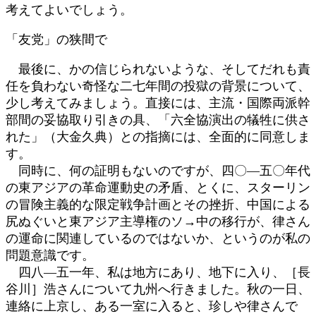
考えてよいでしょう。
「友党」の狭間で
最後に、かの信じられないような、そしてだれも責
任を負わない奇怪な二七年間の投獄の背景について、
少し考えてみましょう。直接には、主流・国際両派幹
部間の妥協取り引きの具、「六全協演出の犠牲に供さ
れた」（大金久典）との指摘には、全面的に同意しま
す。
同時に、何の証明もないのですが、四〇―五〇年代
の東アジアの革命運動史の矛盾、とくに、スターリン
の冒険主義的な限定戦争計画とその挫折、中国による
尻ぬぐいと東アジア主導権のソ→中の移行が、律さん
の運命に関連しているのではないか、というのが私の
問題意識です。
四八―五一年、私は地方にあり、地下に入り、［長
谷川］浩さんについて九州へ行きました。秋の一日、
連絡に上京し、ある一室に入ると、珍しや律さんで