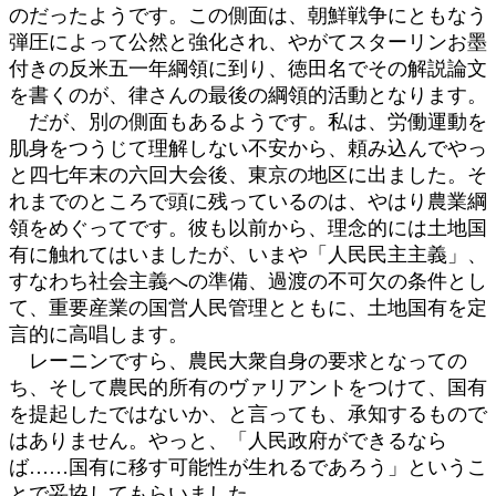
のだったようです。この側面は、朝鮮戦争にともなう
弾圧によって公然と強化され、やがてスターリンお墨
付きの反米五一年綱領に到り、徳田名でその解説論文
を書くのが、律さんの最後の綱領的活動となります。
だが、別の側面もあるようです。私は、労働運動を
肌身をつうじて理解しない不安から、頼み込んでやっ
と四七年末の六回大会後、東京の地区に出ました。そ
れまでのところで頭に残っているのは、やはり農業綱
領をめぐってです。彼も以前から、理念的には土地国
有に触れてはいましたが、いまや「人民民主主義」、
すなわち社会主義への準備、過渡の不可欠の条件とし
て、重要産業の国営人民管理とともに、土地国有を定
言的に高唱します。
レーニンですら、農民大衆自身の要求となっての
ち、そして農民的所有のヴァリアントをつけて、国有
を提起したではないか、と言っても、承知するもので
はありません。やっと、「人民政府ができるなら
ば……国有に移す可能性が生れるであろう」というこ
とで妥協してもらいました。