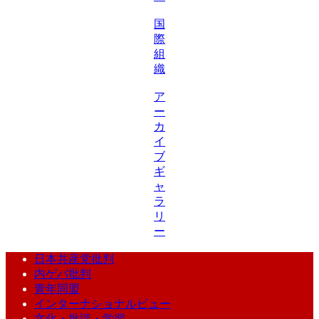
国
際
組
織
ア
ー
カ
イ
ブ
ギ
ャ
ラ
リ
ー
日本共産党批判
内ゲバ批判
青年同盟
インターナショナルビュー
文化・批評・学習