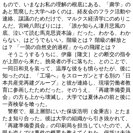
もので、いまなお私の理解の根底にある。「粛学」の
あと荒廃した大学へゆくのは、経友会のフラク活動や
連絡、謀議のためだけで、マルクス経済学にのめりこ
んだ。宮崎八郎ばりには、「誰か知らん凄月悲風の
底、泣いて読む馬克思資本論」だった。わかる、わか
らない、はどうでもいい。階級とは？ 階級の解放と
は？ 「一箇の自然史的過程」からの飛躍とは？
そうこうするうちに、伊藤［隆文］との断交の指令
が上部から来た。挑発者の手に落ちた、とのことで、
一同日和見を装って、温厚な彼をも憤らせたが、後に
知ったのは、「工場へ」をスローガンとする別の「日
本共産党再建グループ」と彼が連絡し、現場労働者教
育に参画したためだった。そのうえ、「再建準備委員
会」の方も上から壊滅し、大学では夏休みの前と後に
一斉検挙を喰った。
警察で、最上層部にいた保坂浩明（金秉吉）とたま
たま知り合った。彼は大学の組織から引き抜かれて、
「再建準備委員会」の印刷局を担当していたので、人
眼を盗んでは事件の概要を教えてくれた。保坂は未決