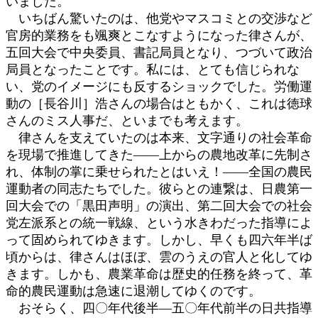
いました。
いちばん驚いたのは、他党やマスコミとの交渉など
官房的業務をも颯爽とこなすようになった律さんが、
五回大会で中央委員、書記局員となり、つづいて政治
局員となったことです。私には、とても信じられな
い、党のイメージにも反するショックでした。労働運
動の［長谷川］浩さんの場合はともかく、これは徳球
さんのミス人事だ、といまでも考えます。
律さんを支えていたのは本来、文字通りの社会革命
を現場で推進してきた――上からの農地改革に先制さ
れ、体制の掌に乗せられたとはいえ！――全国の農民
運動者の同志たちでした。彼らとの連繋は、日農第一
回大会での「黒田声明」の演出、第二回大会での社会
党左派系との統一戦線、という水きわだった指導によ
って固められてゆきます。しかし、早くも四六年半ば
頃からは、律さんはほぼ、雲のうえの官人と化してゆ
きます。しかも、農業革命は歴史的任務を終って、革
命的農民運動は急速に退潮してゆくのです。
おそらく、四〇年代後半―五〇年代前半の日共指導