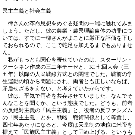
民主主義と社会主義
律さんの革命思想をめぐる疑問の一端に触れてみま
しょう。ただし、彼の農業・農民理論自体の功罪につ
いては、すでに一柳さんがまことに厳正な評価を下し
ておられるので、ここで蛇足を加えるまでもありませ
ん。
私がもっとも関心を寄せていたのは、スターリン・
クーシネン作成の三二年テーゼと、KI 七回大会（三
五年）以降の人民戦線方式との関連でした。戦前の学
生運動の頃から問題にされ、両者とも正しいならば、
矛盾せざるをえない、と考えていたからです。
彼は、平気で両者を共存させていました。なんでそ
んなことを聞くか、という態度でした。どうも、前者
の反絶対主義の「民主主義」と、後者の反ファシズム
の「民主主義」とを、戦略―戦術関係として等置し、
四七年あたりになると、今度は天皇制の地位に米帝を
据えて「民族民主主義」として固め上げる、というも