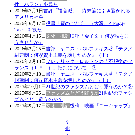
件 ハラン」を観た
2026年7月1日
書評「福音派」―終末論に引き裂かれる
アメリカ社会
2026年6月17日
投書「霧のごとく」（大濛、A Foggy
Tale）を観た
2026年4月15日
文化・批評
映評「金子文子 何が私をこ
うさせたか」
2026年2月25日
書評 ヤニス・バルファキス著『テクノ
封建制：何が資本主義を壊したのか』（下）
2026年2月18日
フレデリック・ロルドンの「不服従のフ
ランス（ＬＦＩ）」批判について ②
2026年2月18日
書評 ヤニス・バルファキス著『テクノ
封建制：何が資本主義を壊したのか』（上）
2025年10月1日
21世紀のファシズムとどう闘うのか？③
2025年9月25日
ファシズムとどう闘うか
21世紀のファシ
ズムとどう闘うのか？
2025年9月17日
文化・批評
投稿 映画『ニーキャップ』
文
化
・