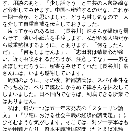
す。用談のあと、「少し話そう」と中共の大衆路線な
ど分析してみせます。中国へ密航するのだな、これが
一期一会か、と思いました。どうも淋し気なので、人
を介して自重自戒を伝言しておきました。
戻ってからのある日、［長谷川］浩さんが温顔を曇
らせて、薄い小紙片を手渡します。私が危険人物だか
ら厳重監視するように、とあります。「何をしたん
だ」、「何もしませんよ」、「志田君は猜疑心が強
い。近く召喚されるだろうが、注意してな」――累を
及ぼしただろうに、密書をみせてくれた［長谷川］浩
さんには、いまも感謝しています。
周知のように、その後、幹部諸氏は、スパイ事件を
でっちあげ、ベリア銃殺にからめて律さんを抹殺して
しまいました。日本国内でならば、到底できる所業で
はありません。
私は、鍵の一つは五一年末発表の「スターリン論
文」（『ソ連における社会主義の経済的諸間題』）に
ひそむような気がします。そこでは、対ソ十字軍はも
はや困難となり、資本主義諸国家間（たとえば米独