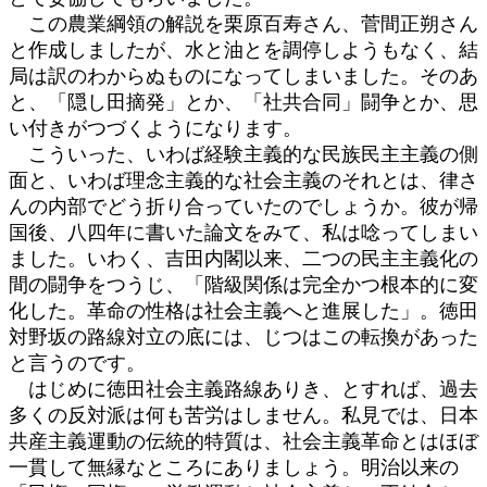
この農業綱領の解説を栗原百寿さん、菅間正朔さん
と作成しましたが、水と油とを調停しようもなく、結
局は訳のわからぬものになってしまいました。そのあ
と、「隠し田摘発」とか、「社共合同」闘争とか、思
い付きがつづくようになります。
こういった、いわば経験主義的な民族民主主義の側
面と、いわば理念主義的な社会主義のそれとは、律さ
んの内部でどう折り合っていたのでしょうか。彼が帰
国後、八四年に書いた論文をみて、私は唸ってしまい
ました。いわく、吉田内閣以来、二つの民主主義化の
間の闘争をつうじ、「階級関係は完全かつ根本的に変
化した。革命の性格は社会主義へと進展した」。徳田
対野坂の路線対立の底には、じつはこの転換があった
と言うのです。
はじめに徳田社会主義路線ありき、とすれば、過去
多くの反対派は何も苦労はしません。私見では、日本
共産主義運動の伝統的特質は、社会主義革命とはほぼ
一貫して無縁なところにありましょう。明治以来の