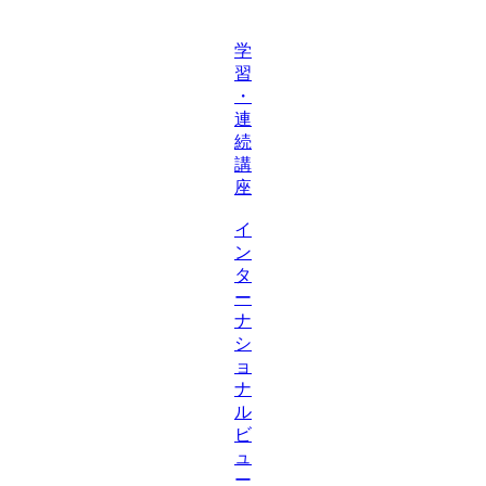
学
習
・
連
続
講
座
イ
ン
タ
ー
ナ
シ
ョ
ナ
ル
ビ
ュ
ー