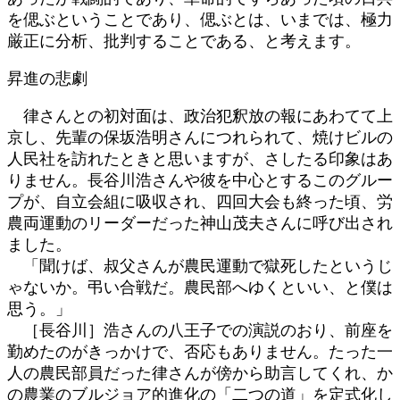
を偲ぶということであり、偲ぶとは、いまでは、極力
厳正に分析、批判することである、と考えます。
昇進の悲劇
律さんとの初対面は、政治犯釈放の報にあわてて上
京し、先輩の保坂浩明さんにつれられて、焼けビルの
人民社を訪れたときと思いますが、さしたる印象はあ
りません。長谷川浩さんや彼を中心とするこのグルー
プが、自立会組に吸収され、四回大会も終った頃、労
農両運動のリーダーだった神山茂夫さんに呼び出され
ました。
「聞けば、叔父さんが農民運動で獄死したというじ
ゃないか。弔い合戦だ。農民部へゆくといい、と僕は
思う。」
［長谷川］浩さんの八王子での演説のおり、前座を
勤めたのがきっかけで、否応もありません。たった一
人の農民部員だった律さんが傍から助言してくれ、か
の農業のブルジョア的進化の「二つの道」を定式化し