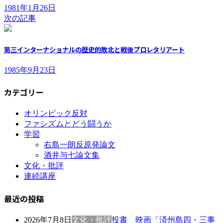
1981年1月26日
次の記事
第三インターナショナルの歴史的敗北と戦後プロレタリアート
1985年9月23日
カテゴリー
オリンピック反対
ファシズムとどう闘うか
学習
右島一朗反原発論文
酒井与七論文集
文化・批評
連続講座
最近の投稿
2026年7月8日
文化・批評
投書 映画「済州島四・三事