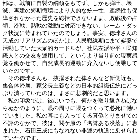
部は、戦前に自製の綱領をもてず、しかも弾圧、壊
滅、再建の短期循環により人的な統一性、連続性も保
障されなかった歴史を総括できないまま、敗戦後の占
領、冷戦、熱戦の激動に対応できない、レーム・ダッ
ク状況に苛まれていたのでしょう。事実、徳球さんの
天成のリアリズムのほかは、人民戦線期にまで娑婆で
活動していた大衆的カードルが、社民左派や平・民知
識人との交友を運用して、というより当り前の現実感
覚を働かせて、自然成長的運動に介入ないし便乗して
いたのです。
その徳球さんも、抜擢された律さんなど新側近も、
集合体帰属、家父長主義などの日本的組織伝統にどっ
ぷり潰っていたのは、まさに悲劇的だと思います。
私の印象では、彼はいつも、何かを取り返さねばな
らぬかのように、眼の周りに隈をつくって必死に働い
ていました。私の耳にも入ってくる真偽とりまぜての
不評のなかで、彼は、関ケ原の「名誉ある没落」に恵
まれた、石田三成にもなれない非運の軌道に乗せられ
ていたのです。