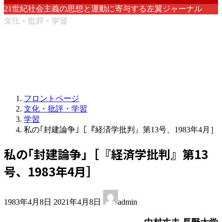
21世紀社会主義の思想と運動に寄与する左翼ジャーナル
文化・批評・学習
フロントページ
文化・批評・学習
学習
私の｢封建論争｣［『経済学批判』第13号、1983年4月］
私の｢封建論争｣［『経済学批判』第13
号、1983年4月］
最
1983年4月8日
2021年4月8日
admin
終
更