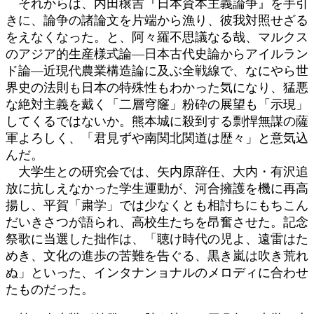
それからは、内田穣吉『日本資本主義論争』を手引
きに、論争の諸論文を片端から漁り、彼我対照せざる
をえなくなった。と、阿々羅不思議なる哉、マルクス
のアジア的生産様式論―日本古代史論からアイルラン
ド論―近現代農業構造論に及ぶ全戦線で、なにやら世
界史の法則も日本の特殊性もわかった気になり、猛悪
な絶対主義を戴く「二層穹窿」粉砕の展望も「示現」
してくるではないか。熊本城に殺到する剽悍無謀の薩
軍よろしく、「君見ずや南関北関道は歴々」と意気込
んだ。
大学生との研究会では、矢内原辞任、大内・有沢追
放に抗しえなかった学生運動が、河合擁護を機に再高
揚し、平賀「粛学」では少なくとも相討ちにもちこん
だいきさつが語られ、高校生たちを昂奮させた。記念
祭歌に当選した拙作は、「聴け時代の児よ、遠雷はた
めき、文化の進歩の苦難を告ぐる、黒き嵐は吹き荒れ
ぬ」といった、インタナンョナルのメロディに合わせ
たものだった。