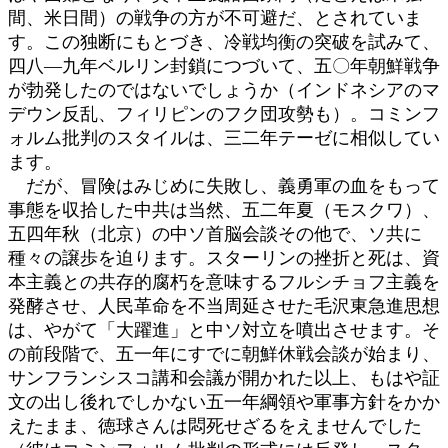
間、米日間）の戦争の方が不可避だ、とされていま
す。この独断にもとづき、冷戦均衡の突破を試みて、
四八―九年ベルリン封鎖につづいて、五〇年朝鮮戦争
が勃発したのではないでしょうか（インドネシアのマ
デウン反乱、フィリピンのフク団攻勢も）。コミンフ
ォルム批判のスタイルは、三二年テーゼに相似してい
ます。
だが、冒険はみじめに失敗し、義勇軍の血をもって
事態を収拾した中共は当然、五二年夏（モスクワ）、
五四年秋（北京）の中ソ首脳会談その他で、ソ共に
種々の譲歩を迫ります。スターリンの挫折と死は、資
本主義との共存的腐朽を意味するフルシチョフ主義を
発酵させ、人民革命を不当周延させた毛沢東急進思想
は、やがて「大躍進」と中ソ対立を噴出させます。そ
の前段階で、五一年にすでに朝鮮休戦会談が始まり、
サンフランシスコ講和会議が開かれた以上、もはや証
文の出し後れでしかない五一年綱領や軍事方針をかか
えたまま、徳球さんは悶死せざるをえませんでした