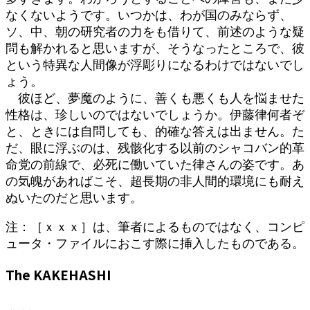
なくないようです。いつかは、わが国のみならず、
ソ、中、朝の研究者の力をも借りて、前述のような疑
問も解かれると思いますが、そうなったところで、彼
という特異な人間像が浮彫りになるわけではないでし
ょう。
彼ほど、夢魔のように、善くも悪くも人を悩ませた
性格は、珍しいのではないでしょうか。伊藤律何者ぞ
と、ときには自問しても、的確な答えは出ません。た
だ、眼に浮ぶのは、残骸化する以前のシャコバン的革
命党の前線で、必死に働いていた律さんの姿です。あ
の気魄があればこそ、超長期の非人間的環境にも耐え
ぬいたのだと思います。
注：［ｘｘｘ］は、筆者によるものではなく、コンピ
ュータ・ファイルにおこす際に挿入したものである。
The KAKEHASHI