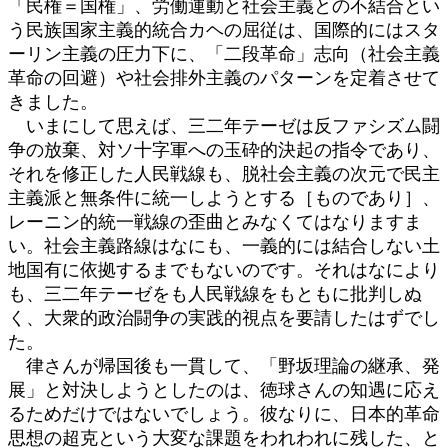
「民権＝国権」、労働運動と社会主義との不結合とい
う民族国家主義的統合カヘの屈従は、国際的にはスタ
ーリン主義の圧力下に、「二段革命」志向（社会主義
革命の回避）や社会排外主義のパターンを定着させて
きました。
いまにして思えば、三二年テーゼは反ファシズム闘
争の放棄、対ソ十字軍への玉砕的決起の指令であり、
それを修正した人民戦線も、脱社会主義の次元で民主
主義派と無条件に統一しようとする［ものであり］、
レーニン的統一戦線の歪曲とみなくてはなりますま
い。社会主義路線はなにも、一義的には結合しない土
地国有に依拠するまでもないのです。それはなにより
も、三二年テーゼをも人民戦線をもともに批判しぬ
く、大衆的政治闘争の実践的視点を要請したはずでし
た。
律さんが帰国後も一貫して、「野坂理論の継承、発
展」と対決しようとしたのは、徳球さんの知遇に応え
るためだけではないでしょう。彼なりに、日本的革命
思想の超克という大変な課題をわれわれに残した、と