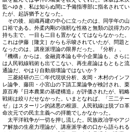
監へゆき、私は知らぬ間に予備指導部に指名されてい
たが、起訴猶予となった。
その後、組織再建の中心に立ったのは、同学年の山
口裕である。外柔内剛の強靭な性格と無類の説得力の
持ち主で、一目も二目も置かなくてはならなかった。
これは伊藤［隆文］からも示唆されていたが、問題と
なったのは、講座派理論の限界だった。『分析』、
『機構』からは、金融資本論も中小企業論も、さらに
は人民戦線戦術も出てこない、再生産論はもともと流
通論だ、やはり自動崩壊論ではないか？
三菱経研の三〇年代現状分析、友岡・木村のインフ
レ論争、藤田・小宮山の下請工業論争が検討され、栗
原百寿『日本農業の基礎構造』が評価されたが、戦略
戦術は絞りだせなかった。いまとなれば、「三二テー
ゼ」はスターリン的諸悪の根源、人民戦線は脱プロ革
命次元での民主主義への拝脆でしかなかった。
太平洋戦争が一切を押し流した。民族政冶学やアジ
ア解放の生産力理論が、講座派学者の口から語られる