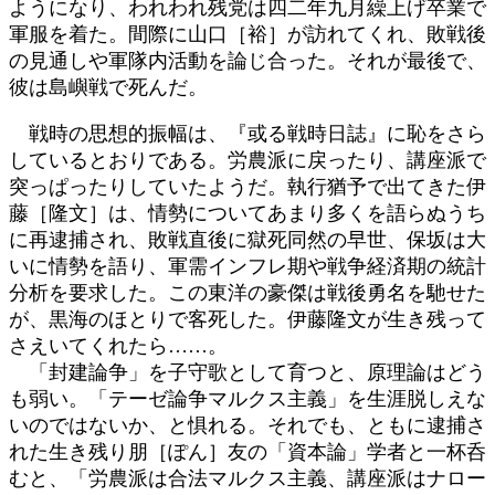
ようになり、われわれ残党は四二年九月繰上げ卒業で
軍服を着た。間際に山口［裕］が訪れてくれ、敗戦後
の見通しや軍隊内活動を論じ合った。それが最後で、
彼は島嶼戦で死んだ。
戦時の思想的振幅は、『或る戦時日誌』に恥をさら
しているとおりである。労農派に戻ったり、講座派で
突っぱったりしていたようだ。執行猶予で出てきた伊
藤［隆文］は、情勢についてあまり多くを語らぬうち
に再逮捕され、敗戦直後に獄死同然の早世、保坂は大
いに情勢を語り、軍需インフレ期や戦争経済期の統計
分析を要求した。この東洋の豪傑は戦後勇名を馳せた
が、黒海のほとりで客死した。伊藤隆文が生き残って
さえいてくれたら……。
「封建論争」を子守歌として育つと、原理論はどう
も弱い。「テーゼ論争マルクス主義」を生涯脱しえな
いのではないか、と惧れる。それでも、ともに逮捕さ
れた生き残り朋［ぽん］友の「資本論」学者と一杯呑
むと、「労農派は合法マルクス主義、講座派はナロー