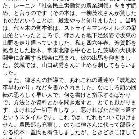
た、レーニン『社会民主労働党の農業綱領』をまず読
め、と言うのです（その本は、一柳茂次さんが貸した
ものだということは、最近やっと知りました）。当時
は、代々木の党本部は、ストライキマンやオルグの梁
山泊といったところで、律さんも地下足袋姿で坂東の
山野を走り廻っていました。私も四六年春、芳賀郡を
拠点とした栃木、常東北部を中心とした茨城の大供米
闘争に参画する機会に恵まれ、彼の出馬を仰ぎまし
た。茨城では、山口武秀さんに止めを刺してもらいま
した。
また、律さんの指導で、あれこれの通達や「農地改
革早わかり」などを書かされました。なにしろ頭の回
転の恐ろしく早い人で、何を書けと指示するばかり
で、方法とか資料とかを聞き返すと、とても厭がりま
す。よければ一切手直しなし、悪ければただ突っ返す
というスタイルです。これでは、だれもついてゆけま
せん。農民部も充実し、のちに律さんに代って部長と
なる松本三益氏も着任しましたが、ときどきこぼして