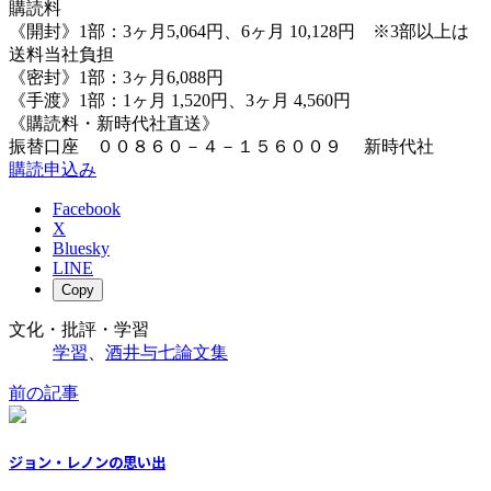
購読料
《開封》1部：3ヶ月5,064円、6ヶ月 10,128円 ※3部以上は
送料当社負担
《密封》1部：3ヶ月6,088円
《手渡》1部：1ヶ月 1,520円、3ヶ月 4,560円
《購読料・新時代社直送》
振替口座 ００８６０－４－１５６００９ 新時代社
購読申込み
Facebook
X
Bluesky
LINE
Copy
文化・批評・学習
学習
、
酒井与七論文集
前の記事
ジョン・レノンの思い出