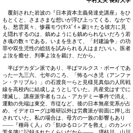
中村丈夫 長野大学
新
日
覆刻された岩波の『日本資本主義発達史講座』をひ
時
もとくと、さまさまな想いが浮び上ってくる。なかで
:
も、愁雲莫々、惨霧モウ[ｻﾝｽﾞｲ＋蒙]々たる彼方に見
え隠れするのは、鎮めようにも鎮められないだろう若
き魂の数々である。いまを生きて、「封建論争」の功
罪や双生児性の総括を試みられる人はまだいい。医者
よ汝を癒せ、判事よ汝を裁け、だから。
半ばデカダン派であり、半ばマルクス・ボーイであ
った一九三六、七年のころ、「怖るべき児（アンファ
ン・テリブル）」の石渡良一らと見様見真似の人民戦
線を高校内に結成しようとしていた。共産党はすでに
壊滅し、講座派学者もコム・アカデミー事件で消え、
運動の先端は東交、市従など、後の日本無産党系が占
め、イデオローグは唯研以外は労農派が前面に押し出
されていた。私の場合は、母方の一族の影響もあり
――『種蒔く人』の「飢ゆるロシアを救え」のカンパ
芳名簿に記録されたくらいだから――、堺枯川、山川