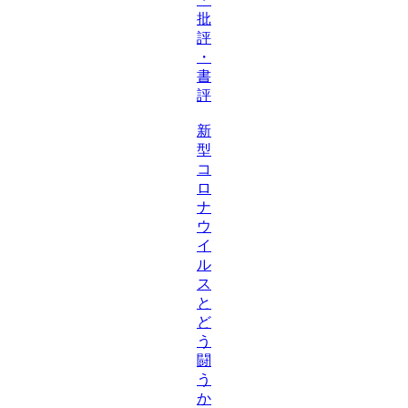
批
評
・
書
評
新
型
コ
ロ
ナ
ウ
イ
ル
ス
と
ど
う
闘
う
か