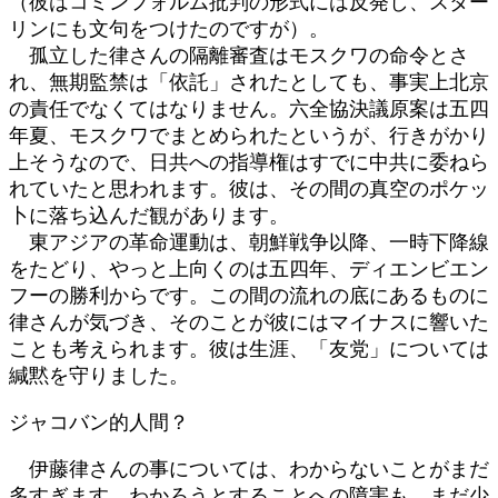
（彼はコミンフォルム批判の形式には反発し、スター
リンにも文句をつけたのですが）。
孤立した律さんの隔離審査はモスクワの命令とさ
れ、無期監禁は「依託」されたとしても、事実上北京
の責任でなくてはなりません。六全協決議原案は五四
年夏、モスクワでまとめられたというが、行きがかり
上そうなので、日共への指導権はすでに中共に委ねら
れていたと思われます。彼は、その間の真空のポケッ
卜に落ち込んだ観があります。
東アジアの革命運動は、朝鮮戦争以降、一時下降線
をたどり、やっと上向くのは五四年、ディエンビエン
フーの勝利からです。この間の流れの底にあるものに
律さんが気づき、そのことが彼にはマイナスに響いた
ことも考えられます。彼は生涯、「友党」については
緘黙を守りました。
ジャコバン的人間？
伊藤律さんの事については、わからないことがまだ
多すぎます。わかろうとすることへの障害も、まだ少