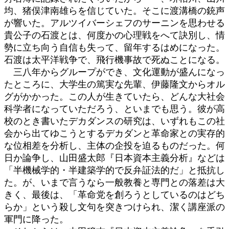
均、猪俣津南雄らを信じていた。そこに渡溝橋の銃声
が響いた。アルツイバーシェフのサーニンを思わせる
貴公子の石渡とは、何度かの心理戦をへて訣別し、情
勢に立ち向う自信も失って、留年するはめになった。
石渡は太平洋戦争で、飛行機事故で死ぬことになる。
三八年からグループができ、文化運動が盛んになっ
たところに、大学生の篤実な先輩、伊藤隆文からオル
グがかかった。この人が生きていたら、どんな大社会
科学者になっていただろう、といまでも思う。彼が高
校のとき書いたデカダンスの研究は、いずれもこの社
会から出てゆこうとするデカダンと革命家との実存的
な位相差を分析し、主体の企投を迫るものだった。何
日か論争し、山田盛太郎『日本資本主義分析』などは
「半機械学的・半建築学的で反弁証法的だ」と抵抗し
た。が、いまで言うなら一般教養と専門との落差は大
きく、最後は、「革命党を創ろうとしているのはどち
らか」という殺し文句を突きつけられ、潔く講座派の
軍門に降った。