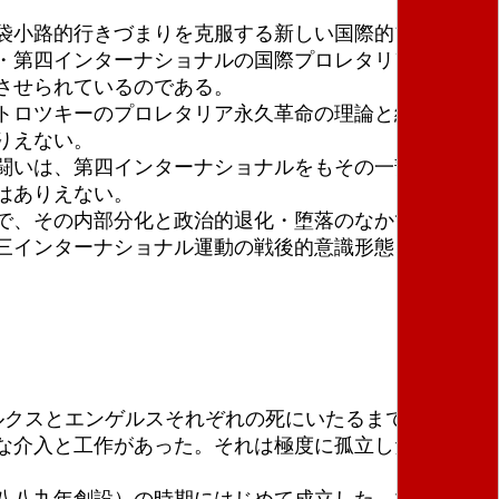
袋小路的行きづまりを克服する新しい国際的プロレタ
・第四インターナショナルの国際プロレタリア永久革
させられているのである。
トロツキーのプロレタリア永久革命の理論と綱領のた
りえない。
闘いは、第四インターナショナルをもその一部として
はありえない。
で、その内部分化と政治的退化・堕落のなかでとらえ
三インターナショナル運動の戦後的意識形態、第三イ
ルクスとエンゲルスそれぞれの死にいたるまで、彼ら両
な介入と工作があった。それは極度に孤立したもので
八八九年創設）の時期にはじめて成立した。マルクス