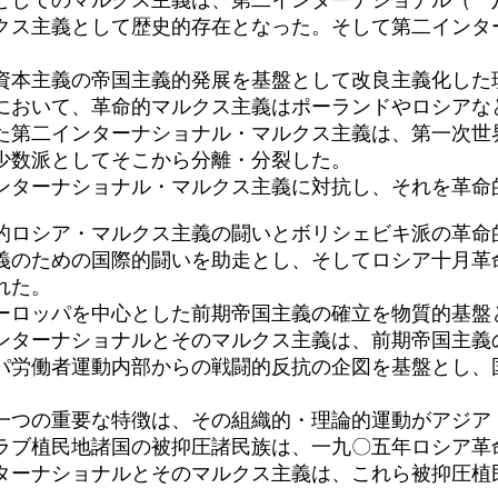
クス主義として歴史的存在となった。そして第二インタ
本主義の帝国主義的発展を基盤として改良主義化した
において、革命的マルクス主義はポーランドやロシアな
た第二インターナショナル・マルクス主義は、第一次世
少数派としてそこから分離・分裂した。
ターナショナル・マルクス主義に対抗し、それを革命
的ロシア・マルクス主義の闘いとボリシェビキ派の革命
義のための国際的闘いを助走とし、そしてロシア十月革
れた。
ロッパを中心とした前期帝国主義の確立を物質的基盤
ンターナショナルとそのマルクス主義は、前期帝国主義
パ労働者運動内部からの戦闘的反抗の企図を基盤とし、
つの重要な特徴は、その組織的・理論的運動がアジア
ラブ植民地諸国の被抑圧諸民族は、一九〇五年ロシア革
ターナショナルとそのマルクス主義は、これら被抑圧植