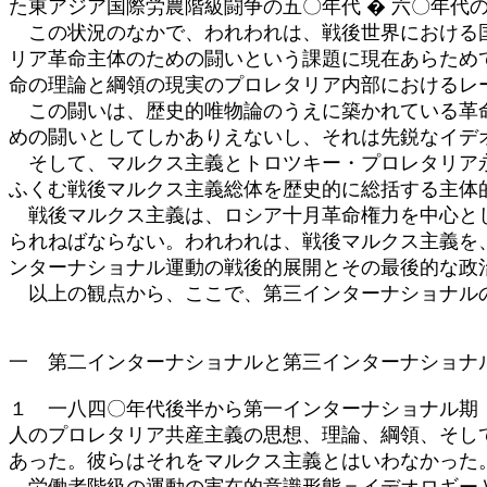
た東アジア国際労農階級闘争の五〇年代 � 六〇年代
この状況のなかで、われわれは、戦後世界における国
リア革命主体のための闘いという課題に現在あらため
命の理論と綱領の現実のプロレタリア内部におけるレ
この闘いは、歴史的唯物論のうえに築かれている革命
めの闘いとしてしかありえないし、それは先鋭なイデ
そして、マルクス主義とトロツキー・プロレタリア永
ふくむ戦後マルクス主義総体を歴史的に総括する主体
戦後マルクス主義は、ロシア十月革命権力を中心とし
られねばならない。われわれは、戦後マルクス主義を
ンターナショナル運動の戦後的展開とその最後的な政
以上の観点から、ここで、第三インターナショナル
一 第二インターナショナルと第三インターナショナ
１ 一八四〇年代後半から第一インターナショナル期
人のプロレタリア共産主義の思想、理論、綱領、そし
あった。彼らはそれをマルクス主義とはいわなかった
労働者階級の運動の実在的意識形態＝イデオロギーと