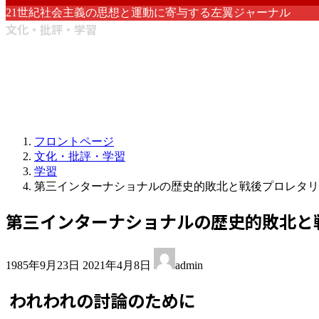
21世紀社会主義の思想と運動に寄与する左翼ジャーナル
文化・批評・学習
フロントページ
文化・批評・学習
学習
第三インターナショナルの歴史的敗北と戦後プロレタリ
第三インターナショナルの歴史的敗北と
最
1985年9月23日
2021年4月8日
admin
終
更
われわれの討論のために
新
日