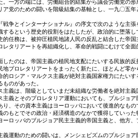
。一方の端には、労働組合的結集から議会労働党の形
リア党のための闘いを階級結集の基軸とし、一九〇五年
戦争とインターナショナル』の序文で次のような主張
織するという歴史的役割をはたしたが、政治的に堕落して
史的任務は、被抑圧植民地諸人民の反乱と結合した帝国
ロレタリアートを再組織化し、革命的戦闘にむけて全面
したのは、帝国主義の植民地支配にたいする民族的反
民地プロレタリアートをまったく新たに、ほとんど零か
命的ロシア・マルクス主義が絶対主義国家権力にたいす
るものがあった。
主義は、階級としていまだ未組織な労働者を絶対主義
ス主義とそのプロレタリア運動においても、ブルジョア
あり、その資本主義はヨーロッパにおいて後進的なもの
義のもとでその政治・経済構造のなかで獲得していった
ヨーロッパのブルジョア民主主義的帝国主義と、他方、
義運動のための闘いは、メンシェビズムのブルジョア