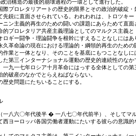
の政治構造の最後的崩壊過程の一環として進行した。
際プロレタリアートの歴史的限界とその政治的破綻・
て先鋭に直面させられている。われわれは、トロツキー
ーニン主義的再生のための闘いの課題にあらためて直面
的プロレタリア共産主義理論としてのマルクス主義と
オロギー闘争・理論闘争を根幹にすえることなしにはあ
久革命論の現在における理論的・綱領的再生のための
的作業と一体となり、そのことを基底にもつことなしに
た第三インターナショナル運動の歴史的連続性のなか
、一九一七年ロシア十月革命にはっする全体としての第
治的破産のなかでとらえねばならない。
の歴史問題にたちいることにする。
ル
（一八六〇年代後半 � 一八七〇年代前半）、そしてマ
て西ヨーロッパ各国労働者運動にたいする彼らの意識的
。
してのマルクス主義は、第二インターナショナル（一