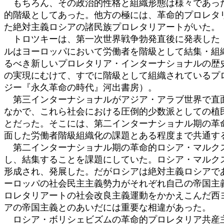
もちろん、その政治的性格と組織形態は様々であった
的階級としてあった。他方の極には、革命的プロレタ
た絶対主義ロシアの諸民族プロレタリアートがいた。
トロツキーは、第一次世界戦争勃発直後に発表した『
ルはヨーロッパにおいて労働者を階級として結集・組
るべき新しいプロレタリア・インターナショナルの歴
の実現にむけて、すでに階級として組織されているプ
ジー『永久革命の時代』河出書房）。
第三インターナショナルがアジア・アラブ世界で直面
なかで、これら社会における圧倒的少数派としての植
とだった。そこには、第二インターナショナル期の革
面した労働者階級組織化の課題とある程度まで共通す
第二インターナショナル期の革命的ロシア・マルクス
し、結集することを課題にしていた。ロシア・マルク
形成され、発展した。だがロシアは絶対主義ロシアで
ーロッパの社会民主主義勢力がそれぞれ自己の帝国主
ロレタリアートの社会改良主義運動をかかえこんだ西
アの帝国主義とのあいだには重要な相違があった。
ロシア・ボリシェビズムの革命的プロレタリア共産主