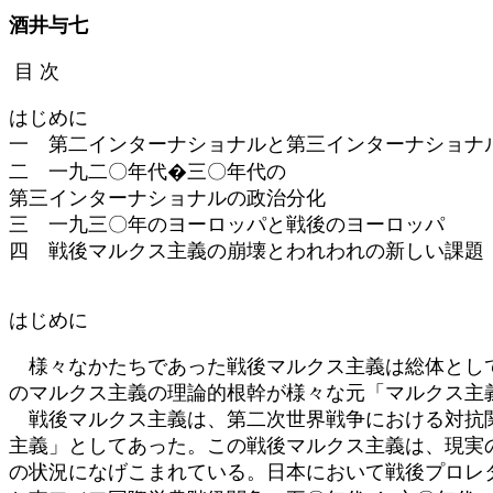
時
酒井与七
:
目 次
はじめに
一 第二インターナショナルと第三インターナショナ
二 一九二〇年代�三〇年代の
第三インターナショナルの政治分化
三 一九三〇年のヨーロッパと戦後のヨーロッパ
四 戦後マルクス主義の崩壊とわれわれの新しい課題
はじめに
様々なかたちであった戦後マルクス主義は総体として
のマルクス主義の理論的根幹が様々な元「マルクス主
戦後マルクス主義は、第二次世界戦争における対抗関
主義」としてあった。この戦後マルクス主義は、現実
の状況になげこまれている。日本において戦後プロレ