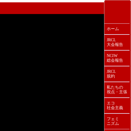
ホーム
JRCL
大会報告
NCIW
総会報告
JRCL
規約
私たちの
視点・主張
エコ
社会主義
フェミ
ニズム