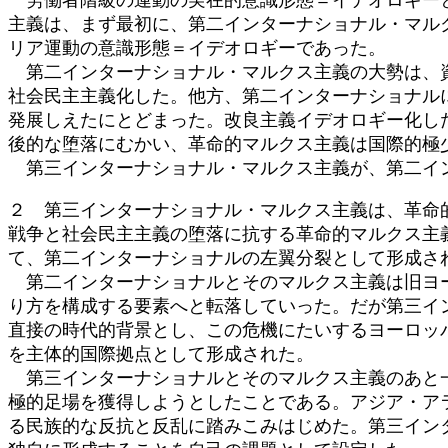
主義は、まず最初に、第二インターナショナル・マル
リア運動の意識形態＝イデオロギーであった。
第二インターナショナル・マルクス主義の大勢は、資
社会民主主義化した。他方、第二インターナショナル
発展しえたにとどまった。改良主義イデオロギー化し
後的な堕落にむかい、革命的マルクス主義は国際的極
第三インターナショナル・マルクス主義が、第二イン
２ 第三インターナショナル・マルクス主義は、革命
戦争と社会民主主義の堕落に抗する革命的マルクス主
て、第二インターナショナルの左翼分裂として形成さ
第二インターナショナルとそのマルクス主義は旧ヨー
り方を構成する要素へと転落していった。だが第三イ
直接の時代的背景とし、この危機にたいするヨーロッ
を主体的国際拠点として形成された。
第三インターナショナルとそのマルクス主義のあと一
極的足場を獲得しようとしたことである。アジア・ア
る民族的な反抗と反乱に踏みこみはじめた。第三イン