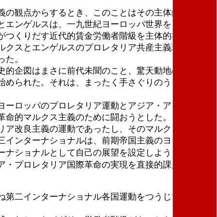
義の観点からするとき、このことはその主体的理論・
とエンゲルスは、一九世紀ヨーロッパ世界をその主体
がつくりだす近代的賃金労働者階級を主体的社会階級
ルクスとエンゲルスのプロレタリア共産主義理論に
った。
史的企図はまさに前代未聞のこと、驚天動地のことで
始められた。それは、まったく手さぐりのうちに始め
ヨーロッパのプロレタリア運動とアジア・アラブ植民
革命的マルクス主義のために闘おうとした。
リア改良主義の運動であったし、そのマルクス主義は
三インターナショナルは、前期帝国主義のヨーロッパ
ーナショナルとして自己の展望を設定しようとした。
ア・プロレタリア国際革命の実現を直接的課題とする
ね第二インターナショナル各国運動をつうじて階級と