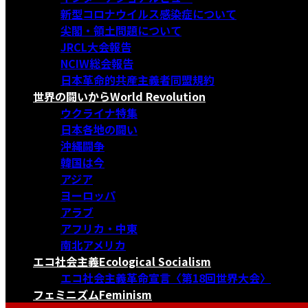
新型コロナウイルス感染症について
尖閣・領土問題について
JRCL大会報告
NCIW総会報告
日本革命的共産主義者同盟規約
世界の闘いから
World Revolution
ウクライナ特集
日本各地の闘い
沖縄闘争
韓国は今
アジア
ヨーロッパ
アラブ
アフリカ・中東
南北アメリカ
エコ社会主義
Ecological Socialism
エコ社会主義革命宣言〈第18回世界大会〉
フェミニズム
Feminism