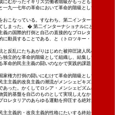
成にむかったイギリス労働者階級がもっとも改良主義
と一九一七年の革命において革命的階級として結集し
をおこなっている。すなわち、第二インターナショナ
しまった、 � 第二インターナショナルにとってかわ
主義の国際的打倒と自己の直接的なプロレタリア革命
的に動員することである、と（トロツキー・アンソロ
抗と反乱にたちあがりはじめた被抑圧諸人民の闘いの
ら独立的な革命的階級として組織し、結集してゆくこ
る革命的民主主義の闘いのなかで実践的課題として直
国家権力打倒の闘いにむけて革命的階級として組織
民主主義的改良主義の潮流がメンシェビキズムとして
であった。かくしてロシア・メンシェビズムは、西ヨ
物質的基盤を自己のものとして実現しえなかった。プ
プロレタリアのあらゆる運動を抑圧する絶対主義ロシ
民主主義的・改良主義的性格にたいする終始一貫した