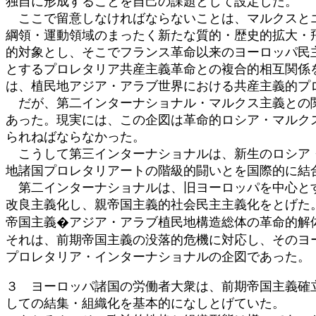
独自に形成することを自己の課題として設定した。
ここで留意しなければならないことは、マルクスとエ
綱領・運動領域のまったく新たな質的・歴史的拡大・
的対象とし、そこでフランス革命以来のヨーロッパ民
とするプロレタリア共産主義革命との複合的相互関係
は、植民地アジア・アラブ世界における共産主義的プ
だが、第二インターナショナル・マルクス主義との関
あった。現実には、この企図は革命的ロシア・マルク
られねばならなかった。
こうして第三インターナショナルは、新生のロシア・
地諸国プロレタリアートの階級的闘いとを国際的に結
第二インターナショナルは、旧ヨーロッパを中心とす
改良主義化し、親帝国主義的社会民主主義化をとげた
帝国主義�アジア・アラブ植民地構造総体の革命的解
それは、前期帝国主義の没落的危機に対応し、そのヨ
プロレタリア・インターナショナルの企図であった。
３ ヨーロッパ諸国の労働者大衆は、前期帝国主義確
しての結集・組織化を基本的になしとげていた。