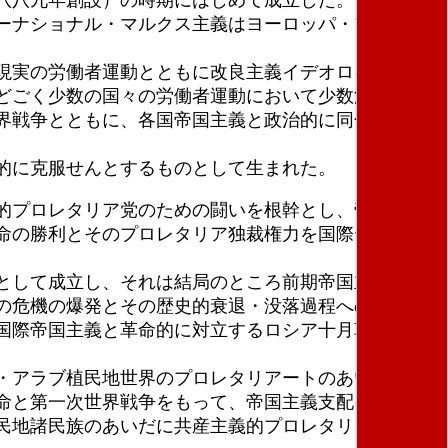
ーナショナル・マルクス主義はヨーロッパ・プロレタ
現実の労働者運動とともに改良主義イデオロギー化＝
どごく少数の国々の労働者運動において少数派として
界戦争とともに、各国帝国主義と政治的に同化し、最
的に克服せんとするものとして生まれた。
的プロレタリア党のための闘いを根幹とし、帝国主義
命の勝利とそのプロレタリア独裁権力を国際テコとし
として成立し、それは結局のところ前期帝国主義のあ
の危機の爆発とその歴史的衰退・没落過程への突入を
国際帝国主義と革命的に対立するロシア十月革命権力
・アラブ植民地世界のプロレタリアートのあいだに積
命と第一次世界戦争をもって、帝国主義支配にたいす
民地諸民族のあいだに共産主義的プロレタリア運動を