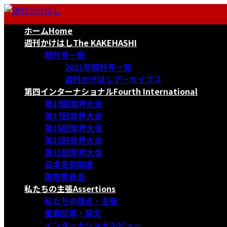
コ
ナ
ン
ビ
ホーム
Home
テ
ゲ
ン
ー
週刊かけはし
The KAKEHASHI
ツ
シ
既刊号一覧
へ
ョ
2021年既刊号一覧
ス
ン
週刊かけはしアーカイブス
キ
に
第四インターナショナル
Fourth International
ッ
移
第18回世界大会
プ
動
第17回世界大会
第16回世界大会
第15回世界大会
第11回世界大会
日本支部関連
国際委員会
私たちの主張
Assertions
私たちの視点・主張
重要記事・論文
インターナショナルビュー