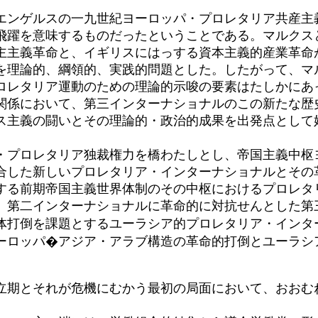
ンゲルスの一九世紀ヨーロッパ・プロレタリア共産主
飛躍を意味するものだったということである。マルクス
主主義革命と、イギリスにはっする資本主義的産業革命
を理論的、綱領的、実践的問題とした。したがって、マ
ロレタリア運動のための理論的示唆の要素はたしかにあ
係において、第三インターナショナルのこの新たな歴
ス主義の闘いとその理論的・政治的成果を出発点として
プロレタリア独裁権力を橋わたしとし、帝国主義中枢
合した新しいプロレタリア・インターナショナルとその
る前期帝国主義世界体制のその中枢におけるプロレタ
。第二インターナショナルに革命的に対抗せんとした第
体打倒を課題とするユーラシア的プロレタリア・インタ
ーロッパ�アジア・アラブ構造の革命的打倒とユーラシ
立期とそれが危機にむかう最初の局面において、おおむ