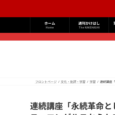
コ
ナ
ン
ビ
テ
ゲ
ン
ー
ホーム
週刊かけはし
ツ
シ
Home
The KAKEHASHI
へ
ョ
ス
ン
キ
に
ッ
移
プ
動
フロントページ
文化・批評・学習
学習
連続講座
連続講座「永続革命と