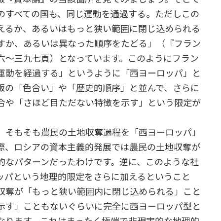
のすべての国も、同じ運動を通過する。ただしこの
えるか、あるいはもっと狭い範囲に閉じ込められる
すか、あるいは異なった順序をたどる」（『フラン
六～三九七頁）となっています。このようにフラン
運動を経過する」というように「西ヨーロッパ」と
版の「色合い」や「歴史的順序」と並んで、さらに
合や「さほど目ただない特徴を示す」という限定が
、そもそも農民の土地収奪過程を「西ヨーロッパ」
際、ロシアの資本主義的発展では農民の土地収奪が
的なパターンだったわけです。逆に、このような社
ッパという地理的限定をさらに加えるということ
収奪が「もっと狭い範囲内に閉じ込められる」こと
示す」こともないぐらいに完全に西ヨーロッパ型と