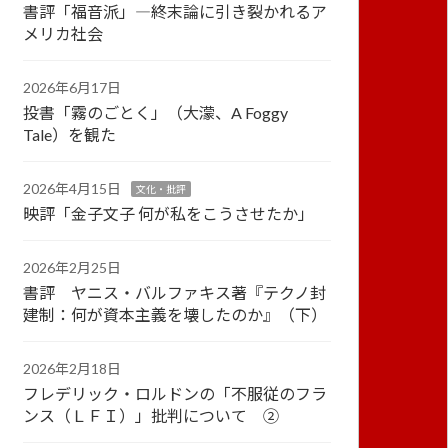
書評「福音派」―終末論に引き裂かれるア
メリカ社会
2026年6月17日
投書「霧のごとく」（大濛、A Foggy
Tale）を観た
2026年4月15日
文化・批評
映評「金子文子 何が私をこうさせたか」
2026年2月25日
書評 ヤニス・バルファキス著『テクノ封
建制：何が資本主義を壊したのか』（下）
2026年2月18日
フレデリック・ロルドンの「不服従のフラ
ンス（ＬＦＩ）」批判について ②