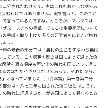
に二分されたわけです。実はこれもおかしな話であ
を歩むわけではありません。実を言うと、このこと
』で言っているんですね。ところが、マルクスは
「ザスーリチへの手紙」でもこの重要箇所について
らの手紙を取り上げた多くの研究者もほとんど触れ
しょう。
一節の最後の部分では「農村の生産者すなわち農民
なしている。この収奪の歴史は国によって違った色
な段階を通る順序も歴史上の時代も国によって違っ
れるのはただイギリスだけであって、それだからこ
る」となっていました（『資本論』第一巻第二分
の部分は一八七二年に出された第二版と同じです。
つの時代に経過するか」が各国によって異なるとさ
版『資本論』の当該箇所を見てみましょう。そこで