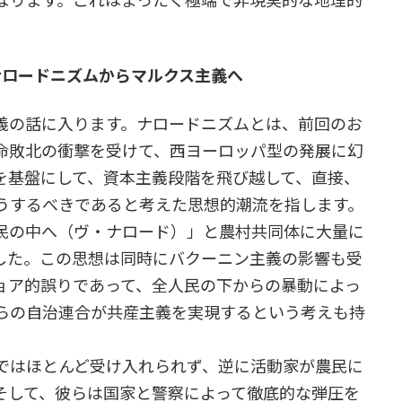
なります。これはまったく極端で非現実的な地理的
的ナロードニズムからマルクス主義へ
の話に入ります。ナロードニズムとは、前回のお
命敗北の衝撃を受けて、西ヨーロッパ型の発展に幻
を基盤にして、資本主義段階を飛び越して、直接、
うするべきであると考えた思想的潮流を指します。
民の中へ（ヴ・ナロード）」と農村共同体に大量に
した。この思想は同時にバクーニン主義の影響も受
ョア的誤りであって、全人民の下からの暴動によっ
らの自治連合が共産主義を実現するという考えも持
ではほとんど受け入れられず、逆に活動家が農民に
そして、彼らは国家と警察によって徹底的な弾圧を