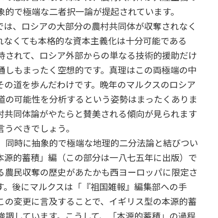
象的で極端な二者択一論が提起されています。
では、ロシアの大部分の農村共同体が収奪されなく
れなくても本格的な資本主義化は十分可能である
持されて、ロシア外部からの単なる技術的援助だけ
通しもまったく空想的です。真理はこの両極端の中
その道を歩んだわけです。晩年のマルクスのロシア
道の可能性を分析するという姿勢はまったくありま
村共同体論がやたらと賛美される傾向が見られます
言うべきでしょう。
、同時に抽象的で極端な地理的二分法論と結びつい
本源的蓄積」編（この部分は一八七五年に出版）で
る農民収奪の歴史があたかも西ヨーロッパに限定さ
す。後にマルクスは「『祖国雑報』編集部への手
この変更に言及することで、イギリス型の本源的蓄
強調しています。こうして、「本源的蓄積」の過程