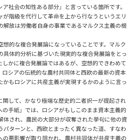
シア社会の知性ある部分」と言っている箇所です。
ャが階級を代行して革命を上から行なうというエリ
の解放は労働者自身の事業であるマルクス主義の根
空想的な複合発展論になっていることです。マルク
の具体的分析に基づいた現実的な複合発展論をとっ
たしかに複合発展論ではあるが、空想的できわめて
、ロシアの伝統的な農村共同体と西欧の最新の資本
たかもロシアに共産主義が実現するかのように言っ
に関して、かなり極端な歴史的二者択一が提起され
への手紙」では、ロシアがもしこのまま資本主義的
解体され、農民の大部分が収奪された挙句に他の資
うパターンと、西欧とまったく異なった道、すなわ
への悪影響が取り除かれ、農村共同体が共産主義の