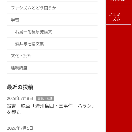
ファシズムとどう闘うか
フェミ
ニズム
学習
右島一朗反原発論文
酒井与七論文集
文化・批評
連続講座
最近の投稿
2026年7月8日
文化・批評
投書 映画「済州島四・三事件 ハラン」
を観た
2026年7月1日