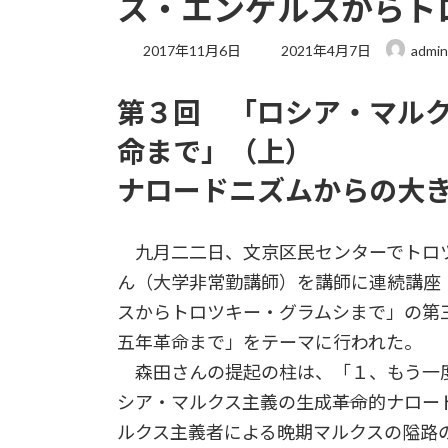
ス・エンゲルスからト
最
2017年11月6日
2021年4月7日
admin
終
更
第３回 「ロシア・マル
新
日
命まで」（上）
時
:
ナロードニズムからの大
九月二二日、文京区民センターでトロ
ん（大学非常勤講師）を講師に連続講座「
スからトロツキー・グラムシまで」の第
五年革命まで」をテーマに行われた。
森田さんの提起の柱は、「１、もう一度
シア・マルクス主義の生成――革命的ナロ
ルクス主義者による晩期マルクスの隘路