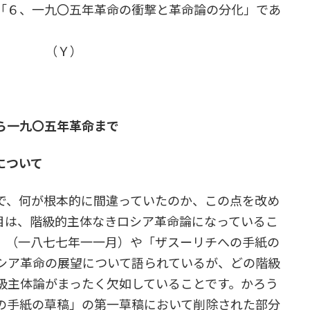
「６、一九〇五年革命の衝撃と革命論の分化」であ
る。 （Ｙ）
ら一九〇五年革命まで
について
、何が根本的に間違っていたのか、この点を改め
目は、階級的主体なきロシア革命論になっているこ
」（一八七七年一一月）や「ザスーリチへの手紙の
シア革命の展望について語られているが、どの階級
級主体論がまったく欠如していることです。かろう
の手紙の草稿」の第一草稿において削除された部分