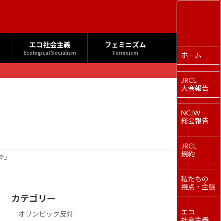
エコ社会主義
フェミニズム
Ecological Socialism
Feminism
ホーム
JRCL
大会報告
NCIW
総会報告
JRCL
規約
で」
私たちの
視点・主張
カテゴリー
エコ
オリンピック反対
社会主義