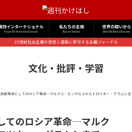
第四インターナショナル
私たちの主張
世界の闘いから
Fourth International
Assertions
World Revolution
21世紀社会主義の思想と運動に寄与する左翼ジャーナル
文化・批評・学習
「永続革命としてのロシア革命─マルクス・エンゲルスからトロツキー・グラムシま
してのロシア革命─マルク