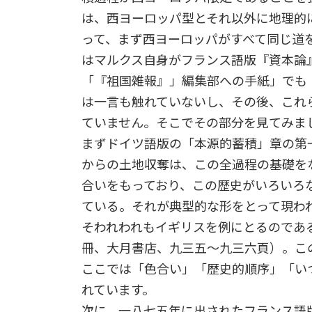
は、西ヨーロッパ型とそれ以外に地理的
って、まず西ヨーロッパがすべて同じ道
はマルクス自身がフランス語版『資本論
「『祖国雑報』」編集部への手紙」でも
は一言も触れていないし、その後、これ
ていません。そこでその部分を見てみま
まずドイツ語版の「本源的蓄積」章の第
からの土地収奪は、この全過程の基礎を
合いをもっており、この歴史がいろいろ
ている。それが典型的な形をとって現わ
そわれわれもイギリスを例にとるのであ
冊、大月書店、九三五～九三六頁）。こ
ここでは「色合い」「歴史的順序」「い
れています。
次に、一八七五年に出されたフランス語