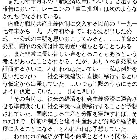
また同年十月末の「新経済政策について」と題する
報告において、レーニンの「自己批判」は次のような
かたちでなされている。
内戦と戦時共産主義体制に突入する以前の「一九一
七年末から一九一八年初めまでにわが党が出した公
式、非公式の声明を思いおこしてみると、……革命の
発展、闘争の発展は比較的近い道をとることもある
し、また非常に長い苦しい道をとることもあるという
考えがあったことがわかる。だが、ありうべき発展を
評価するさいに、われわれはたいてい――私は例外を
思いださない――社会主義建設に直接に移行するとい
う仮定から出発していた。…いつも暗黙のうちにその
ように仮定していた。」（同七四頁）
「その当時は、従来の経済を社会主義経済に適合さ
せる準備期なしに社会主義へ直接移行することが予想
されていた。国家による生産と分配を実施すれば、そ
れだけで…以前の制度と違う生産および分配の経済制
度に入ることになる、とわれわれは予想していた。
……われわれの経済が市場や商業とどういう関係にあ