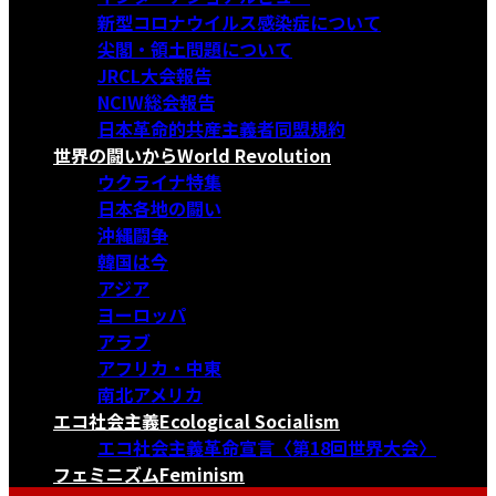
新型コロナウイルス感染症について
尖閣・領土問題について
JRCL大会報告
NCIW総会報告
日本革命的共産主義者同盟規約
世界の闘いから
World Revolution
ウクライナ特集
日本各地の闘い
沖縄闘争
韓国は今
アジア
ヨーロッパ
アラブ
アフリカ・中東
南北アメリカ
エコ社会主義
Ecological Socialism
エコ社会主義革命宣言〈第18回世界大会〉
フェミニズム
Feminism