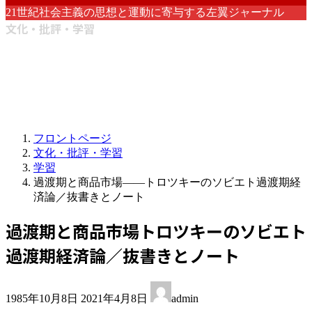
21世紀社会主義の思想と運動に寄与する左翼ジャーナル
文化・批評・学習
フロントページ
文化・批評・学習
学習
過渡期と商品市場――トロツキーのソビエト過渡期経
済論／抜書きとノート
過渡期と商品市場――トロツキーのソビエト
過渡期経済論／抜書きとノート
最
1985年10月8日
2021年4月8日
admin
終