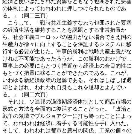
経済と使いはたされた資源をともなう包囲された要塞
の体制によってわれわれに押しつけられたものであ
る。」（同二三頁）
こうして、「戦時共産主義すなわち包囲された要塞
の経済生活を維持することを課題とする非常措置か
ら、社会主義ヨーロッパの協力がない場合でさえ国の
生産力が徐々に向上することを保証するシステムに移
行する必要が生じた。軍事的勝利は戦時共産主義がな
ければ不可能であったろうが、この勝利のおかげで…
軍事上の必要にもとづく措置から経済上の合目的性に
もとづく措置に移ることができたのである。これが、
いわゆる新経済政策の起源である。それはしばしば退
却とよばれ、われわれ自身もこれを退却とよんでい
る。」（同二六頁）
それは、ソ連邦の過渡期経済体制として商品市場の
形式と方法を全面的に復活することだった。「政治と
戦争の領域でブルジョアジーに打ち勝ったことによっ
て、われわれは経済に着手する可能性を手に入れた。
そして、われわれは都市と農村の関係、工業の個々の