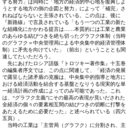
する努力」は同時に「地方の経済的中心地を復興しよ
うとする地方の側の企図と努力」によって「補完」さ
れねばならないと主張されている。この点は、後に
『新路線』で言及されている「もう一つの工業の新た
な組織化にかかわる提言は……本質的には工業と農業
のあらゆる結びつきを絶ち切ったグラフク体制（当時
のグラフク＝中央管理局による中央集中的経済管理体
制）に矛先を向けていた」（前出）ということとも関
連してたいただろう。
先にあげたロシア語版『トロツキー著作集』十五巻
の編集者序文では、この点に関連して、「経済の発展
で露呈した諸矛盾の克服は、中央集中的指導と地方に
おける経済活動を結合する基盤となりうる現実的な単
一経済計画の作成によってのみ可能であった。これ
は、“グラフク主義”にその最高の表現が見いだされた
全経済の個々の要素相互間の結びつきの切断に打撃を
あたえるために必要だった」と述べられている（四六
五頁）。
当時の工業は「主管局（グラフク）に分割され、主