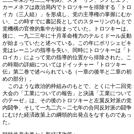
カーメネフは政治局内でトロツキーを排除する「トロ
イカ（三人組）」を形成し、党の主導権の掌握にむか
い、この時すでに書記長としてのスターリンのもとで
党機構の官僚的集中が始まっていた。トロツキーは、
後に、一九二三年に十月革命権力のテルミドール反動
が始まっていたと述べている。この年にボリシェビキ
党はレーニンの指導を失い、同時にトロツキーは「ト
ロイカ」によって党の指導的位置から排除された。こ
の時期の詳細についてはドイッチャー『トロツキー
伝』第二巻で述べられている（一章の後半と二章の初
めの部分）。
このような政治的枠組みのもとで、とくに十二回党
大会の「工業についての報告」と決議「工業について
のテーゼ」は、その後のトロツキーと左翼反対派の党
内闘争、そして一九二六～二七年の合同反対派の闘争
にむけた経済政策上の綱領的出発点をなすものであっ
た。