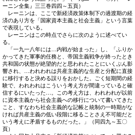
ーニン全集』三三巻四四～五頁）
レーニンは、ここで新経済政策体制下の過渡期の経
済のあり方を「国家資本主義と社会主義」という言葉
で表現している。
レーニンはこの時点でさらに次のように述べてい
る。
「一九一八年には…内戦が始まった」し、「ふりか
かってきた軍事的任務と、帝国主義戦争が終ったとき
共和国の状態が絶望的だと思われたことにいくぶん影
響され、…われわれは共産主義的な生産と分配に直接
に移行すると決める誤りをおかした。ごく短期間の経
験で、われわれはこういう考え方が間違っていると確
信するにいたった…。この考え方は、われわれが以前
に資本主義から社会主義への移行について書いてきた
こと、すなわち社会主義的な記帳と統制の一時期がな
ければ共産主義の低い段階に移ることさえ不可能だと
いう考えに矛盾するものだった。」（同四九～五〇
頁）