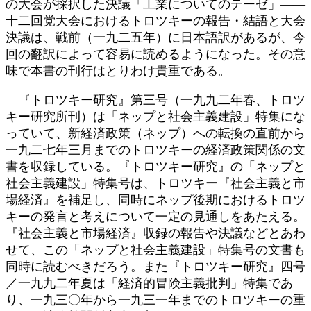
の大会が採択した決議「工業についてのテーゼ」――
十二回党大会におけるトロツキーの報告・結語と大会
決議は、戦前（一九二五年）に日本語訳があるが、今
回の翻訳によって容易に読めるようになった。その意
味で本書の刊行はとりわけ貴重である。
『トロツキー研究』第三号（一九九二年春、トロツ
キー研究所刊）は「ネップと社会主義建設」特集にな
っていて、新経済政策（ネップ）への転換の直前から
一九二七年三月までのトロツキーの経済政策関係の文
書を収録している。『トロツキー研究』の「ネップと
社会主義建設」特集号は、トロツキー『社会主義と市
場経済』を補足し、同時にネップ後期におけるトロツ
キーの発言と考えについて一定の見通しをあたえる。
『社会主義と市場経済』収録の報告や決議などとあわ
せて、この「ネップと社会主義建設」特集号の文書も
同時に読むべきだろう。また『トロツキー研究』四号
／一九九二年夏は「経済的冒険主義批判」特集であ
り、一九三〇年から一九三一年までのトロツキーの重