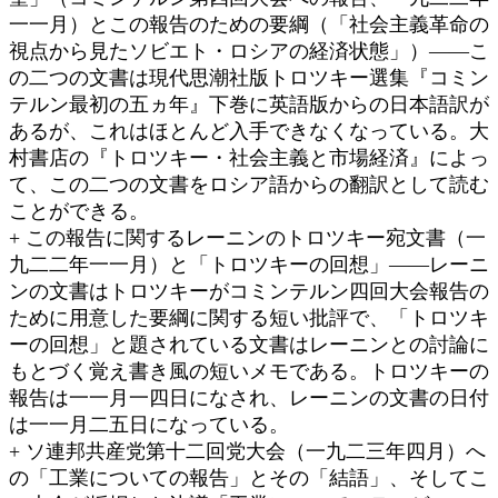
一一月）とこの報告のための要綱（「社会主義革命の
視点から見たソビエト・ロシアの経済状態」）――こ
の二つの文書は現代思潮社版トロツキー選集『コミン
テルン最初の五ヵ年』下巻に英語版からの日本語訳が
あるが、これはほとんど入手できなくなっている。大
村書店の『トロツキー・社会主義と市場経済』によっ
て、この二つの文書をロシア語からの翻訳として読む
ことができる。
+ この報告に関するレーニンのトロツキー宛文書（一
九二二年一一月）と「トロツキーの回想」――レーニ
ンの文書はトロツキーがコミンテルン四回大会報告の
ために用意した要綱に関する短い批評で、「トロツキ
ーの回想」と題されている文書はレーニンとの討論に
もとづく覚え書き風の短いメモである。トロツキーの
報告は一一月一四日になされ、レーニンの文書の日付
は一一月二五日になっている。
+ ソ連邦共産党第十二回党大会（一九二三年四月）へ
の「工業についての報告」とその「結語」、そしてこ