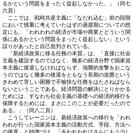
るかという問題をまったく提起しなかった。」（同七
六頁）
ここでは、戦時共産主義に「なだれ込む」前の段階
において慎重に考えていたはずの過渡期についての想
定にも、「われわれの経済が市場や商業とどういう関
係にあるかという問題をまったく提起しない」という
誤りがあったと自己批判されている。
「新経済政策に移る任務の本質」は、「直接に社会
主義を建設するのではなく、幾多の経済分野で国家資
本主義に後退しなければならず、強襲的攻撃をおこな
うのではなく幾多の後退をともなう長期の攻囲という
きわめて苦しい困難で不愉快な任務をはたさねばなら
ないということである。経済問題の解決にとりかかる
ためには、すなわち社会主義の基礎への経済的移行を
保障するためには、まさにこのことが必要だったので
ある。」（同八二頁）
こうしてレーニンは、新経済政策への移行を「われ
われが行った国家資本主義の活動方式、手段、方法へ
の後退」と特徴づけ、「今われわれはさらにもう少し