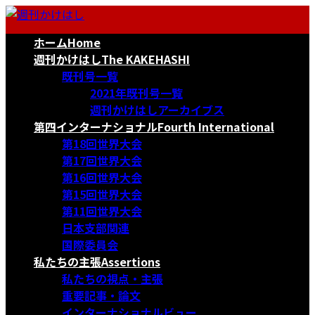
コ
ナ
ン
ビ
ホーム
Home
テ
ゲ
ン
ー
週刊かけはし
The KAKEHASHI
ツ
シ
既刊号一覧
へ
ョ
2021年既刊号一覧
ス
ン
週刊かけはしアーカイブス
キ
に
第四インターナショナル
Fourth International
ッ
移
第18回世界大会
プ
動
第17回世界大会
第16回世界大会
第15回世界大会
第11回世界大会
日本支部関連
国際委員会
私たちの主張
Assertions
私たちの視点・主張
重要記事・論文
インターナショナルビュー