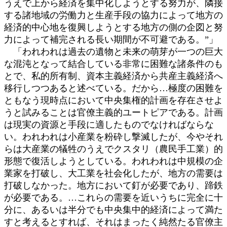
うえで上から経済を集中化しようとする努力が、隣接
する諸地域の労働力と生産手段の協力によって地方の
経済的中心地を復興しようとする地方の側の企図と努
力によって補完される長い期間が不可避である。”」
「われわれは過去の遺物と未来の萌芽が一つの巨大
な混沌となって結合している非常に困難な諸条件のも
とで、私的所有制、資本主義経済から共産主義経済へ
移行しつつあると述べている。だから…極度の困難を
ともなう現時点において中央集権的計画を存在させよ
うと試みることは官僚主義的ユートピアである。計画
は現実の資源と手段に適したものでなければならな
い。われわれは小産業を粉砕し撃滅したが、今やそれ
らは大産業の犠牲のうえでクスタリ（農民手工業）的
形態で復活しようとしている。われわれは中規模の企
業家を打破し、大工業を社会化したが、地方の需要は
打破しなかった。地方において釘が必要であり、蹄鉄
が必要である。…これらの需要を近いうちに完全に十
分に、あるいは半分でも中央集中的経済によって満た
すと考えるとすれば、それはまったく純然たる官僚主