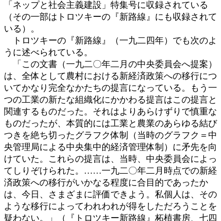
「ネップと社会主義建設」特集号に収録されている
（その一部はトロツキーの『新路線』にも収録されて
いる）。
トロツキーの『新路線』（一九二四年）でも次のよ
うに述べられている。
「この文書（一九二〇年二月の中央委員会へ提案）
は、全体として農村における新経済政策への移行につ
いてかなり完全なかたちの提言になっている。もう一
つの工業の新たな組織化にかかわる提言はこの提言と
関連するものだった。それはよりあらけずりで慎重な
ものだったが、本質的には工業と農業のあらゆる結び
つきを絶ち切ったグラフク体制（当時のグラフク＝中
央管理局による中央集中的経済管理体制）に矛先を向
けていた。これらの提言は、当時、中央委員会によっ
てしりぞけられた。……一九二〇年二月時点での新経
済政策への移行がいかなる程度に合目的であったか
は、今日、さまざまに評価できよう。私個人は、その
ような移行によってわれわれが得をしただろうことを
疑わない。」（『トロツキー新路線』柘植書房、七四