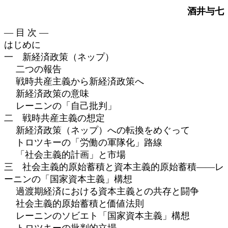
更
酒井与七
新
日
― 目 次 ―
時
はじめに
:
一 新経済政策（ネップ）
二つの報告
戦時共産主義から新経済政策へ
新経済政策の意味
レーニンの「自己批判」
二 戦時共産主義の想定
新経済政策（ネップ）への転換をめぐって
トロツキーの「労働の軍隊化」路線
「社会主義的計画」と市場
三 社会主義的原始蓄積と資本主義的原始蓄積――レ
ーニンの「国家資本主義」構想
過渡期経済における資本主義との共存と闘争
社会主義的原始蓄積と価値法則
レーニンのソビエト「国家資本主義」構想
トロツキーの批判的立場