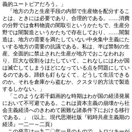
義的ユートピアだろう。」
「地方の力と生産手段の内部で生産物を配分するこ
とは、ときには必要であり、合理的である。……消費
の分野では食料物資の闇取引というかたちで、生産分
野では闇製造というかたちで存在しており、……闇製
造は、地方の需要を満たしていない中央集中主義にた
いする地方の需要の抗議である。私は、半ば禁制の生
産、全面的に禁止された生産が地方でおこなわれお
り、巨大な役割をはたしていて、これなしにはわが国
は滅亡してしまうほどになっている点を問題にしてい
るのである。蹄鉄も釘もなくて、どうして生活できる
のか。それを倉庫から盗むか、クスタリ的方法で製造
するしかない。」
「このような若干戯画的な時期はわが国の経済発展
において不可避である。これは資本主義の崩壊から社
会主義経済へのきわめて困難な諸条件下における移行
である。」（以上、現代思潮社版『戦時共産主義期の
経済』一二一～二頁）
この発言は一九二〇年一月のもので、トロツキーが