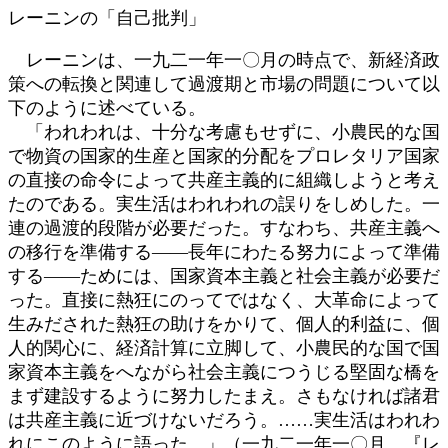
レーニンの「自己批判」
レーニンは、一九二一年一〇月の時点で、新経済政
策への転換と関連して過渡期と市場の問題について以
下のように述べている。
「われわれは、十分な考慮もせずに、小農民的な国
で物資の国家的生産と国家的分配をプロレタリア国家
の直接の命令によって共産主義的に組織しようと考え
たのである。実生活はわれわれの誤りをしめした。一
連の過渡的段階が必要だった。すなわち、共産主義へ
の移行を準備する――長年にわたる努力によって準備
する――ためには、国家資本主義と社会主義が必要だ
った。直接に熱狂にのってではなく、大革命によって
生みだされた熱狂の助けをかりて、個人的利益に、個
人的関心に、経済計算に立脚して、小農民的な国で国
家資本主義をへながら社会主義につうじる堅固な橋を
まず建設するように努力したまえ。さもなければ諸君
は共産主義に近づけないだろう。……実生活はわれわ
れにこのように語った。」（一九二一年一〇月、『レ