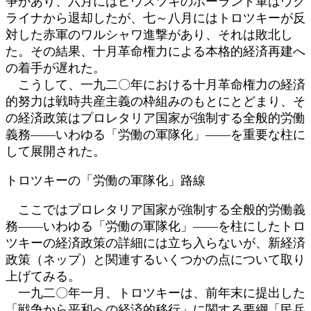
争があり、六月にはピウスツキのポーランド軍はウク
ライナから退却したが、七～八月にはトロツキーが反
対した赤軍のワルシャワ進撃があり、それは敗北し
た。その結果、十月革命権力による本格的経済再建へ
の着手が遅れた。
こうして、一九二〇年における十月革命権力の経済
的努力は戦時共産主義の枠組みのもとにとどまり、そ
の経済政策はプロレタリア国家が強制する全般的労働
義務――いわゆる「労働の軍隊化」――を重要な柱に
して展開された。
トロツキーの「労働の軍隊化」路線
ここではプロレタリア国家が強制する全般的労働義
務――いわゆる「労働の軍隊化」――を柱にしたトロ
ツキーの経済政策の詳細には立ち入らないが、新経済
政策（ネップ）と関連するいくつかの点について取り
上げてみる。
一九二〇年一月、トロツキーは、前年末に提出した
「戦争から平和への経済的移行」に関する要綱「民兵