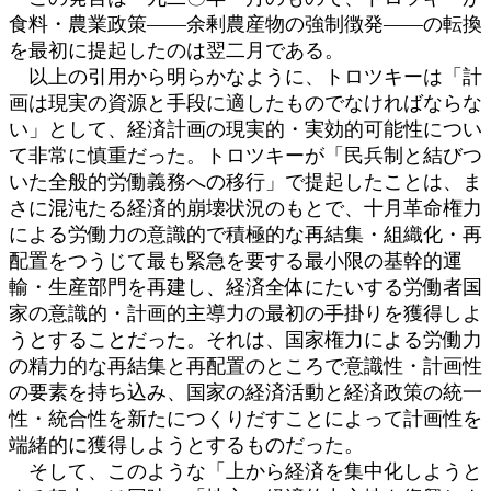
食料・農業政策――余剰農産物の強制徴発――の転換
を最初に提起したのは翌二月である。
以上の引用から明らかなように、トロツキーは「計
画は現実の資源と手段に適したものでなければならな
い」として、経済計画の現実的・実効的可能性につい
て非常に慎重だった。トロツキーが「民兵制と結びつ
いた全般的労働義務への移行」で提起したことは、ま
さに混沌たる経済的崩壊状況のもとで、十月革命権力
による労働力の意識的で積極的な再結集・組織化・再
配置をつうじて最も緊急を要する最小限の基幹的運
輸・生産部門を再建し、経済全体にたいする労働者国
家の意識的・計画的主導力の最初の手掛りを獲得しよ
うとすることだった。それは、国家権力による労働力
の精力的な再結集と再配置のところで意識性・計画性
の要素を持ち込み、国家の経済活動と経済政策の統一
性・統合性を新たにつくりだすことによって計画性を
端緒的に獲得しようとするものだった。
そして、このような「上から経済を集中化しようと