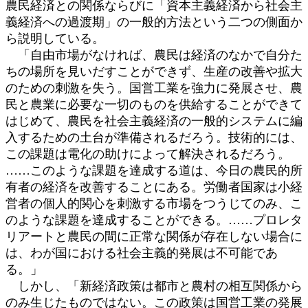
農民経済との関係ならびに「資本主義経済から社会主
義経済への過渡期」の一般的方法という二つの側面か
ら説明している。
「自由市場がなければ、農民は経済のなかで自分た
ちの場所を見いだすことができず、生産の改善や拡大
のための刺激を失う。国営工業を強力に発展させ、農
民と農業に必要な一切のものを供給することができて
はじめて、農民を社会主義経済の一般的システムに編
入するための土台が準備されるだろう。技術的には、
この課題は電化の助けによって解決されるだろう。
……このような課題を達成する道は、今日の農民的所
有者の経済を改善することにある。労働者国家は小経
営者の個人的関心を刺激する市場をつうじてのみ、こ
のような課題を達成することができる。……プロレタ
リアートと農民の間に正常な関係が存在しない場合に
は、わが国における社会主義的発展は不可能であ
る。」
しかし、「新経済政策は都市と農村の相互関係から
のみ生じたものではない。この政策は国営工業の発展