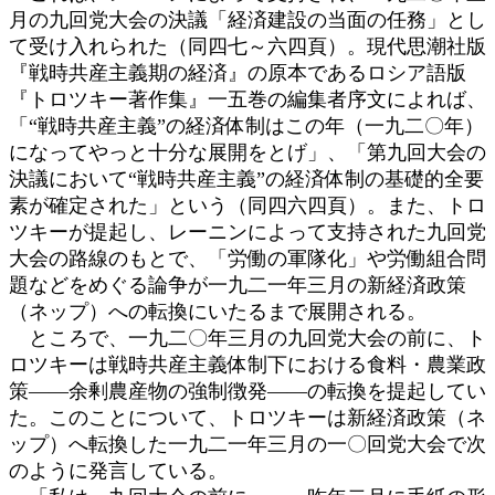
月の九回党大会の決議「経済建設の当面の任務」とし
て受け入れられた（同四七～六四頁）。現代思潮社版
『戦時共産主義期の経済』の原本であるロシア語版
『トロツキー著作集』一五巻の編集者序文によれば、
「“戦時共産主義”の経済体制はこの年（一九二〇年）
になってやっと十分な展開をとげ」、「第九回大会の
決議において“戦時共産主義”の経済体制の基礎的全要
素が確定された」という（同四六四頁）。また、トロ
ツキーが提起し、レーニンによって支持された九回党
大会の路線のもとで、「労働の軍隊化」や労働組合問
題などをめぐる論争が一九二一年三月の新経済政策
（ネップ）への転換にいたるまで展開される。
ところで、一九二〇年三月の九回党大会の前に、ト
ロツキーは戦時共産主義体制下における食料・農業政
策――余剰農産物の強制徴発――の転換を提起してい
た。このことについて、トロツキーは新経済政策（ネ
ップ）へ転換した一九二一年三月の一〇回党大会で次
のように発言している。