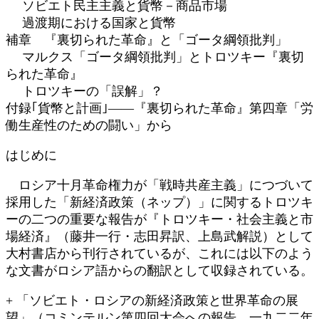
ソビエト民主主義と貨幣－商品市場
過渡期における国家と貨幣
補章 『裏切られた革命』と「ゴータ綱領批判」
マルクス「ゴータ綱領批判」とトロツキー『裏切
られた革命』
トロツキーの「誤解」？
付録｢貨幣と計画｣――『裏切られた革命』第四章「労
働生産性のための闘い」から
はじめに
ロシア十月革命権力が「戦時共産主義」につづいて
採用した「新経済政策（ネップ）」に関するトロツキ
ーの二つの重要な報告が『トロツキー・社会主義と市
場経済』（藤井一行・志田昇訳、上島武解説）として
大村書店から刊行されているが、これには以下のよう
な文書がロシア語からの翻訳として収録されている。
+ 「ソビエト・ロシアの新経済政策と世界革命の展
望」（コミンテルン第四回大会への報告、一九二二年