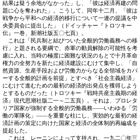
結果は疑う余地がなかった」し、「彼は経済再建の問
題に心を奪われた」。こうして、同年十二月、「彼は
戦争から平和への経済的移行について一連の提議を中
央委員会に提出した」（ドイッチャー『トロツキー
伝』一巻、新潮社版五〇七頁）。
これは「民兵制と結びついた全般的労働義務への移
行」と題される要綱で、赤軍の動員解除の可能性を考
慮に入れ、当時の極度に困難な状況のもとで十月革命
権力の全努力を新たに経済建設にむけて集中し、「自
然資源、生産手段および労働力からなる全領域をカバ
ーする全般的計画を前提」とすべき「社会主義経済」
にむけて進むための最初の経済的出発点を獲得しよう
とするものだった（トロツキー『戦時共産主義期の経
済』現代思潮社版二一～二五頁）。それは、プロレタ
リア国家が強制する全般的労働義務――いわゆる「労
働の軍隊化」――を重要な柱にし、実効的な最初の経
済計画の策定に向けた国家と経済の全体制的再編成を
提起した。
これは、レーニンによって支持され、一九二〇年三