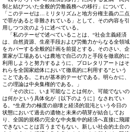
制と結びついた全般的労働義務への移行」について、
「このテーゼは…ミリタリズムと地方分権主義の二点
で罪があると非難されている」として、その内容を引
用しつつ次のように述べている。
「私のテーゼで述べていることは、“社会主義経済
は、自然資源、生産手段および労働力からなる全領域
をカバーする全般的計画を前提とする。そのさい、企
業家が工場あるいは農地で自己の力と手段を徹底的に
利用しようと努力するように、プロレタリアートはそ
れらを全国家総体において徹底的に利用する”という
ことである。これが基本的テーゼである。明らかに、
この理論は中央集権的である。」
「その次に、いま可能なことは何か、可能でないの
は何かという具体化が［以下のように］なされてい
る。“生産力の極度の崩壊と経済的混沌という今日の
状態において過去の遺物と未来の萌芽が結合してお
り、全国的規模の完全な中央集中的経済へ直接に飛躍
できないことは言うまでもない。新しい社会的土台の