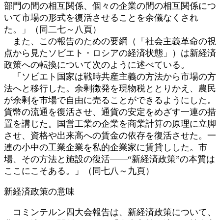
部門の間の相互関係、個々の企業の間の相互関係につ
いて市場の形式を復活させることを余儀なくされ
た。」（同二七～八頁）
また、この報告のための要綱（「社会主義革命の視
点から見たソビエト・ロシアの経済状態」）は新経済
政策への転換について次のように述べている。
「ソビエト国家は戦時共産主義の方法から市場の方
法へと移行した。余剰徴発を現物税ととりかえ、農民
が余剰を市場で自由に売ることができるようにした。
貨幣の流通を復活させ、通貨の安定をめざす一連の措
置を講じた。国営工業の企業を商業計算の原理に立脚
させ、資格や出来高への賃金の依存を復活させた。一
連の小中の工業企業を私的企業家に賃貸しした。市
場、その方法と施設の復活――“新経済政策”の本質は
ここにこそある。」（同七八～九頁）
新経済政策の意味
コミンテルン四大会報告は、新経済政策について、