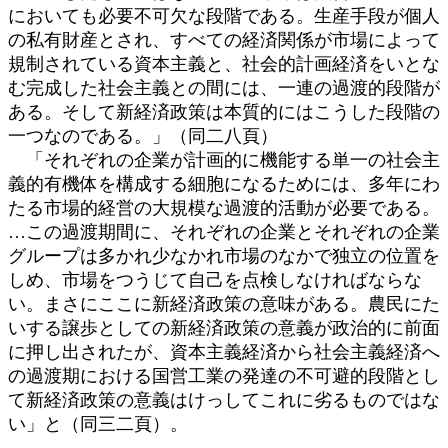
においても必要不可欠な段階である。生産手段が個人
の私有財産とされ、すべての経済関係が市場によって
規制されている資本主義と、社会的計画経済をいとな
む完成した社会主義との間には、一連の過渡的段階が
ある。そして新経済政策は本質的にはこうした段階の
一つなのである。」（同二八頁）
「それぞれの企業が計画的に機能する単一の社会主
義的有機体を構成する細胞になるためには、多年にわ
たる市場的経営の大規模な過渡的活動が必要である。
…この過渡期間に、それぞれの企業とそれぞれの企業
グループは多かれ少なかれ市場のなかで独立の位置を
しめ、市場をつうじて自己を点検しなければならな
い。まさにここに新経済政策の意味がある。農民にた
いする譲歩としての新経済政策の意義が政治的に前面
に押し出されたが、資本主義経済から社会主義経済へ
の過渡期における国営工業の発達の不可避的段階とし
て新経済政策の意義はけっしてこれに劣るものではな
い」と（同三二頁）。