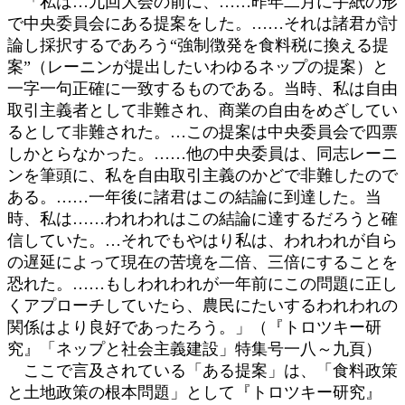
「私は…九回大会の前に、……昨年二月に手紙の形
で中央委員会にある提案をした。……それは諸君が討
論し採択するであろう“強制徴発を食料税に換える提
案”（レーニンが提出したいわゆるネップの提案）と
一字一句正確に一致するものである。当時、私は自由
取引主義者として非難され、商業の自由をめざしてい
るとして非難された。…この提案は中央委員会で四票
しかとらなかった。……他の中央委員は、同志レーニ
ンを筆頭に、私を自由取引主義のかどで非難したので
ある。……一年後に諸君はこの結論に到達した。当
時、私は……われわれはこの結論に達するだろうと確
信していた。…それでもやはり私は、われわれが自ら
の遅延によって現在の苦境を二倍、三倍にすることを
恐れた。……もしわれわれが一年前にこの問題に正し
くアプローチしていたら、農民にたいするわれわれの
関係はより良好であったろう。」（『トロツキー研
究』「ネップと社会主義建設」特集号一八～九頁）
ここで言及されている「ある提案」は、「食料政策
と土地政策の根本問題」として『トロツキー研究』