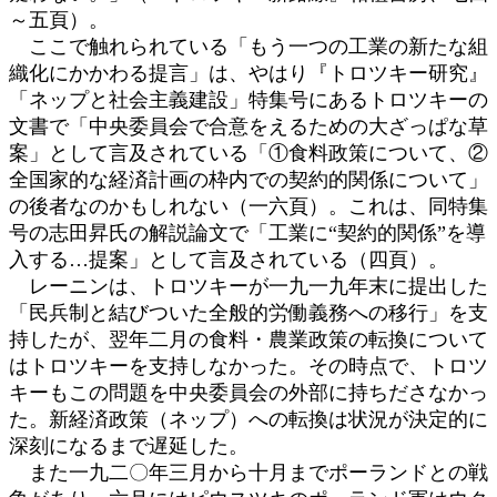
～五頁）。
ここで触れられている「もう一つの工業の新たな組
織化にかかわる提言」は、やはり『トロツキー研究』
「ネップと社会主義建設」特集号にあるトロツキーの
文書で「中央委員会で合意をえるための大ざっぱな草
案」として言及されている「①食料政策について、②
全国家的な経済計画の枠内での契約的関係について」
の後者なのかもしれない（一六頁）。これは、同特集
号の志田昇氏の解説論文で「工業に“契約的関係”を導
入する…提案」として言及されている（四頁）。
レーニンは、トロツキーが一九一九年末に提出した
「民兵制と結びついた全般的労働義務への移行」を支
持したが、翌年二月の食料・農業政策の転換について
はトロツキーを支持しなかった。その時点で、トロツ
キーもこの問題を中央委員会の外部に持ちださなかっ
た。新経済政策（ネップ）への転換は状況が決定的に
深刻になるまで遅延した。
また一九二〇年三月から十月までポーランドとの戦