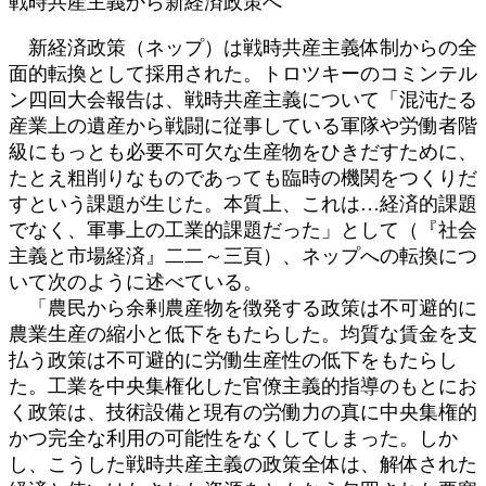
戦時共産主義から新経済政策へ
新経済政策（ネップ）は戦時共産主義体制からの全
面的転換として採用された。トロツキーのコミンテル
ン四回大会報告は、戦時共産主義について「混沌たる
産業上の遺産から戦闘に従事している軍隊や労働者階
級にもっとも必要不可欠な生産物をひきだすために、
たとえ粗削りなものであっても臨時の機関をつくりだ
すという課題が生じた。本質上、これは…経済的課題
でなく、軍事上の工業的課題だった」として（『社会
主義と市場経済』二二～三頁）、ネップへの転換につ
いて次のように述べている。
「農民から余剰農産物を徴発する政策は不可避的に
農業生産の縮小と低下をもたらした。均質な賃金を支
払う政策は不可避的に労働生産性の低下をもたらし
た。工業を中央集権化した官僚主義的指導のもとにお
く政策は、技術設備と現有の労働力の真に中央集権的
かつ完全な利用の可能性をなくしてしまった。しか
し、こうした戦時共産主義の政策全体は、解体された