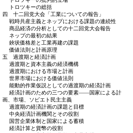
トロツキーの総括
四 十二回党大会「工業についての報告」
戦時共産主義とネップにおける課題の連続性
商品経済の分析としての十二回党大会報告
ネップの最初の結果
鋏状価格差と工業再建の課題
価値法則と計画原理
五 過渡期と経済計画
過渡期と資本主義の経済機構
過渡期における市場と計画
世界市場における価値法則
能動的作業仮説としての過渡期の経済計画
経済計画のための三つの要素――国家による計
画、市場、ソビエト民主主義
過渡期の経済計画の課題と目標
中央経済計画機関とその役割
国営企業体制と国家による蓄積
経済計算と貨幣の役割