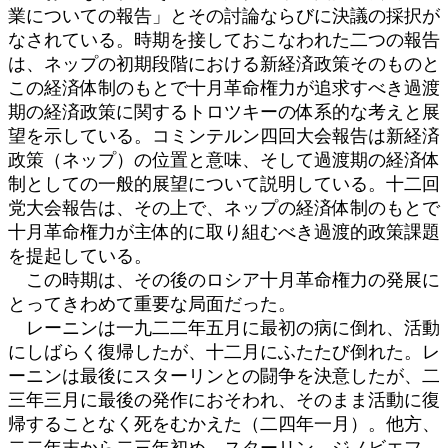
業についての報告」とその討論ならびに決議の採択が
なされている。時期を接しておこなわれた二つの報告
は、ネップの初期段階における新経済政策そのものと
この経済体制のもとで十月革命権力が追求すべき過渡
期の経済政策に関するトロツキーの体系的な考えと展
望を示している。コミンテルン四回大会報告は新経済
政策（ネップ）の位置と意味、そして過渡期の経済体
制としての一般的展望について説明している。十二回
党大会報告は、その上で、ネップの経済体制のもとで
十月革命権力が主体的に取り組むべき過渡的政策課題
を提起している。
この時期は、その後のロシア十月革命権力の発展に
とってきわめて重要な局面だった。
レーニンは一九二二年五月に最初の病に倒れ、活動
にしばらく復帰したが、十二月にふたたび倒れた。レ
ーニンは最後にスターリンとの闘争を決意したが、二
三年三月に最後の発作におそわれ、そのまま活動に復
帰することなく死をむかえた（二四年一月）。他方、
二二年末から二三年初め、スターリン、ジノビエフ、