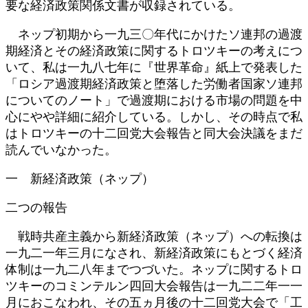
要な経済政策関係文書が収録されている。
ネップ初期から一九三〇年代にかけたソ連邦の過渡
期経済とその経済政策に関するトロツキーの考えにつ
いて、私は一九八七年に『世界革命』紙上で発表した
「ロシア過渡期経済政策と堕落した労働者国家ソ連邦
についてのノート」で過渡期における市場の問題を中
心にやや詳細に紹介している。しかし、その時点で私
はトロツキーの十二回党大会報告と同大会決議をまだ
読んでいなかった。
一 新経済政策（ネップ）
二つの報告
戦時共産主義から新経済政策（ネップ）への転換は
一九二一年三月になされ、新経済政策にもとづく経済
体制は一九二八年までつづいた。ネップに関するトロ
ツキーのコミンテルン四回大会報告は一九二二年一一
月におこなわれ、その五ヵ月後の十二回党大会で「工