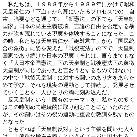
私たちは、１９８８年から１９８９年にかけて昭和
天皇裕仁の「下血」から死にいたるプロセスでの「自
粛」強要などを通じて、「新憲法」の下でも「天皇制
国家」日本の民主主義破壊、言論の自由を否定する暴
力が吹き荒れている現実を体験することになった。こ
の時、私たちは天皇裕仁が「絶対君主」から「国民統
合の象徴」に姿を変えた「戦後憲法」の下で、天皇制
国家であり続けた日本の現実（それは、言うまでもな
く「大日本帝国憲法」下の天皇制と戦後憲法下の象徴
天皇制が同じであったと言おうとするものではない）
の中で「戦後天皇制」に対する闘いのあり方をあらた
めて学び、それを現実の運動として持続し、発展させ
ていくことを一人ひとりの胸に刻み込んだ。
反天皇制という「固有のテーマ」を、私たちの多く
はこの時初めて継続的に取り組むことになったのだ
が、その闘いはその後の運動に重要な教訓を残すもの
となった。
ともすれば「天皇制反対」という主張を聞いた人々
は、「偏狭な極左主義」というイメージに囚われるこ