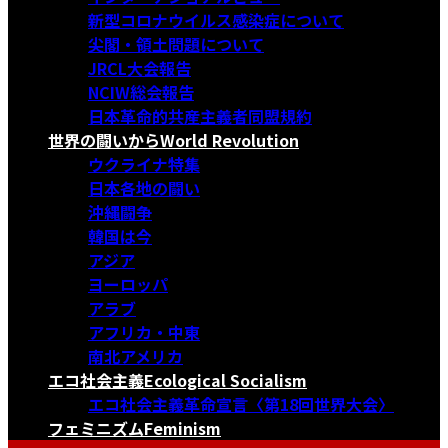
新型コロナウイルス感染症について
尖閣・領土問題について
JRCL大会報告
NCIW総会報告
日本革命的共産主義者同盟規約
世界の闘いから
World Revolution
ウクライナ特集
日本各地の闘い
沖縄闘争
韓国は今
アジア
ヨーロッパ
アラブ
アフリカ・中東
南北アメリカ
エコ社会主義
Ecological Socialism
エコ社会主義革命宣言〈第18回世界大会〉
フェミニズム
Feminism