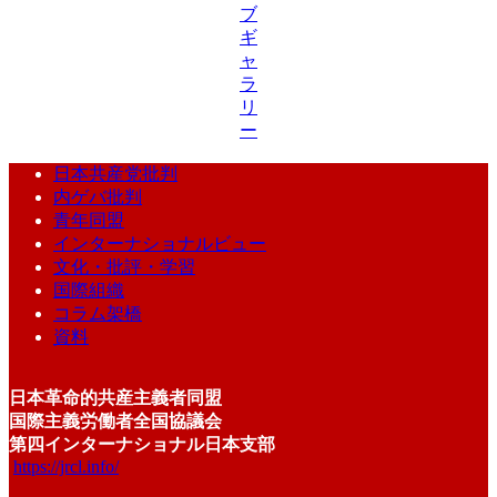
ブ
ギ
ャ
ラ
リ
ー
日本共産党批判
内ゲバ批判
青年同盟
インターナショナルビュー
文化・批評・学習
国際組織
コラム架橋
資料
日本革命的共産主義者同盟
国際主義労働者全国協議会
第四インターナショナル日本支部
https://jrcl.info/