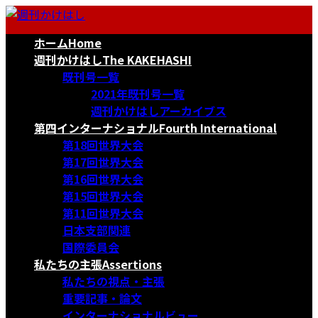
コ
ナ
ン
ビ
ホーム
Home
テ
ゲ
ン
ー
週刊かけはし
The KAKEHASHI
ツ
シ
既刊号一覧
へ
ョ
2021年既刊号一覧
ス
ン
週刊かけはしアーカイブス
キ
に
第四インターナショナル
Fourth International
ッ
移
第18回世界大会
プ
動
第17回世界大会
第16回世界大会
第15回世界大会
第11回世界大会
日本支部関連
国際委員会
私たちの主張
Assertions
私たちの視点・主張
重要記事・論文
インターナショナルビュー