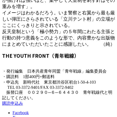
が強ければ強いほど、集中して天皇制を刺す針はその
重みを増す」。
イメージはわかるだろう。いま警察と右翼から最も厳
しい弾圧にさらされている「立川テント村」の立場が
ここにくっきりと示されている。
反天皇制という「極小勢力」の５年間にわたる主張と
行動の持つ意義をこのような形で、内容豊かな出版物
にまとめていただいたことに感謝したい。 （純）
THE YOUTH FRONT（青年戦線）
・発行編集 日本共産青年同盟「青年戦線」編集委員会
・購読料 1部400円+郵送料
・申込先 新時代社 東京都渋谷区初台1-50-4-103
TEL 03-3372-9401/FAX 03-3372-9402
振替口座 ００２９０─６─６４４３０ 青年戦線代と明
記してください。
購読申込み
Facebook