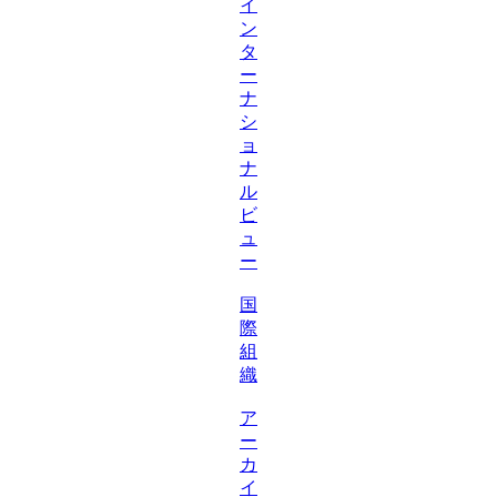
イ
ン
タ
ー
ナ
シ
ョ
ナ
ル
ビ
ュ
ー
国
際
組
織
ア
ー
カ
イ