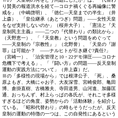
り賛美の報道洪水を経て―コロナ禍くぐる再編像に警
戒を」（中嶋啓明）、「徳仁―天皇までの半生」（井
上森）、「皇位継承（あとつぎ）問題」――女性天皇
をなぜ支持しないのか」（桜井大子）、「憲法と『天
皇制民主主義』――二つの『代替わり』の類比から」
（天野恵一）、「『天皇教』という問題をめぐって
――天皇制の『宗教性』」（北野誉）、「天皇の『謝
罪』は可能か？ ――ナルヒトが引き継ぐ?責任?」
（宮崎一）、「治安管理と10・22デモ弾圧――コロナ
危機下で考える」、「『闘い方』の問題――反天皇制
運動の実践方法について」（井上森）だ。
Ⅲの「多様性の現場から」では根津公子、「死」、桑
原よもぎ、大橋にゃお子、大友深雪、宮崎俊郎、亀田
博、倉掛直樹、古橋雅夫、寺田道男、山河進、加藤匡
通、おっちんず、村上らっぱの各氏が、それこそ多様
すぎるほどの角度、姿勢からの「活動体験」を紹介し
ている。「昭和代替わり」の時もそうだったが、反天
皇制の運動の特徴の一つは、この自発性にあるという