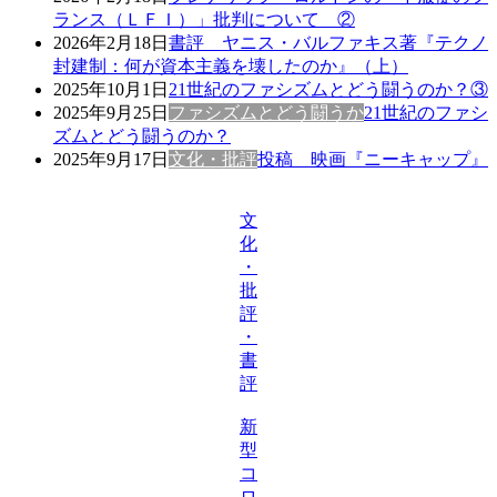
ランス（ＬＦＩ）」批判について ②
2026年2月18日
書評 ヤニス・バルファキス著『テクノ
封建制：何が資本主義を壊したのか』（上）
2025年10月1日
21世紀のファシズムとどう闘うのか？③
2025年9月25日
ファシズムとどう闘うか
21世紀のファシ
ズムとどう闘うのか？
2025年9月17日
文化・批評
投稿 映画『ニーキャップ』
文
化
・
批
評
・
書
評
新
型
コ
ロ