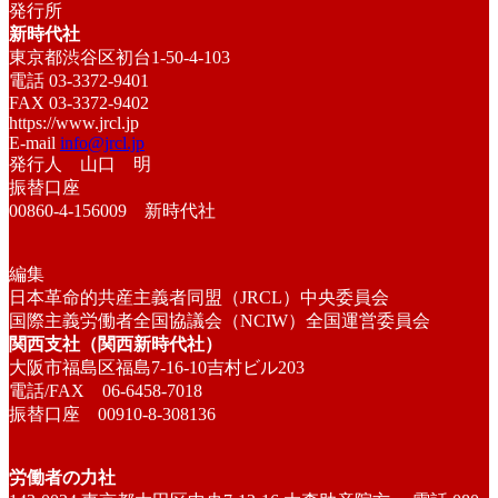
発行所
新時代社
東京都渋谷区初台1-50-4-103
電話 03-3372-9401
FAX 03-3372-9402
https://www.jrcl.jp
E-mail
info@jrcl.jp
発行人 山口 明
振替口座
00860-4-156009 新時代社
編集
日本革命的共産主義者同盟（JRCL）中央委員会
国際主義労働者全国協議会（NCIW）全国運営委員会
関西支社（関西新時代社）
大阪市福島区福島7-16-10吉村ビル203
電話/FAX 06-6458-7018
振替口座 00910-8-308136
労働者の力社