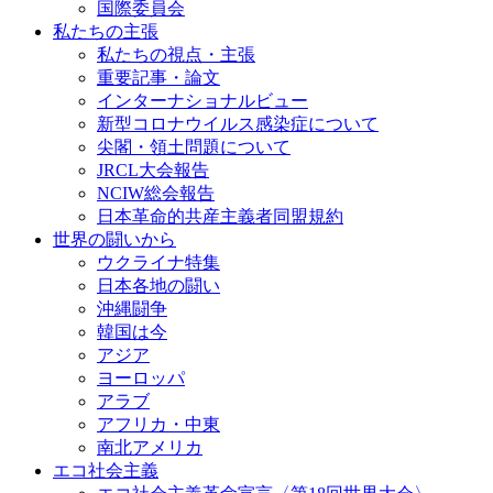
国際委員会
私たちの主張
私たちの視点・主張
重要記事・論文
インターナショナルビュー
新型コロナウイルス感染症について
尖閣・領土問題について
JRCL大会報告
NCIW総会報告
日本革命的共産主義者同盟規約
世界の闘いから
ウクライナ特集
日本各地の闘い
沖縄闘争
韓国は今
アジア
ヨーロッパ
アラブ
アフリカ・中東
南北アメリカ
エコ社会主義