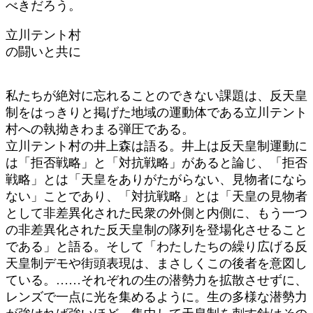
べきだろう。
立川テント村
の闘いと共に
私たちが絶対に忘れることのできない課題は、反天皇
制をはっきりと掲げた地域の運動体である立川テント
村への執拗きわまる弾圧である。
立川テント村の井上森は語る。井上は反天皇制運動に
は「拒否戦略」と「対抗戦略」があると論じ、「拒否
戦略」とは「天皇をありがたがらない、見物者になら
ない」ことであり、「対抗戦略」とは「天皇の見物者
として非差異化された民衆の外側と内側に、もう一つ
の非差異化された反天皇制の隊列を登場化させること
である」と語る。そして「わたしたちの繰り広げる反
天皇制デモや街頭表現は、まさしくこの後者を意図し
ている。……それぞれの生の潜勢力を拡散させずに、
レンズで一点に光を集めるように。生の多様な潜勢力