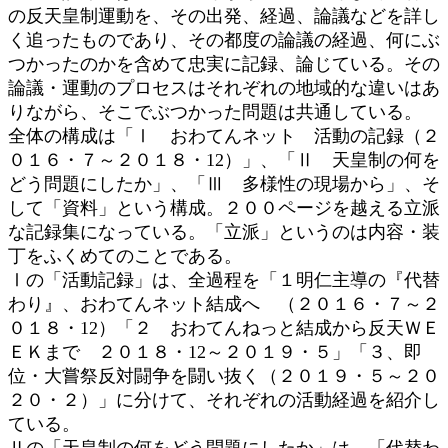
の反天皇制運動を、その出発、経過、論議などを詳し
く追ったものであり、その都度の論議の経過、何にぶ
つかったのかを含めて忠実に記録、論じている。その
論議・運動のプロセスはそれぞれの地域的な違いはあ
りながら、そこでぶつかった問題は共通している。
全体の構成は「Ⅰ おわてんネット 活動の記録（２
０１６・７～２０１８・12）」、「Ⅱ 天皇制の何を
どう問題にしたか」、「Ⅲ 多様性の現場から」、そ
して「資料」という構成。２００ページを越える立派
な記録集になっている。「立派」というのは内容・装
丁をふくめてのことである。
Ⅰの「活動記録」は、全過程を「１明仁主導の『代替
わり』、おわてんネット結成へ （２０１６・７～２
０１８・12）「２ おわてんねっと結成から反天ＷＥ
ＥＫまで ２０１８・12～２０１９・５」「３、即
位・大嘗祭反対闘争を闘い抜く（２０１９・５～２０
２０・２）」に分けて、それぞれの活動経過を紹介し
ている。
Ⅱの「天皇制の何をどう問題にしたか」は、「代替わ