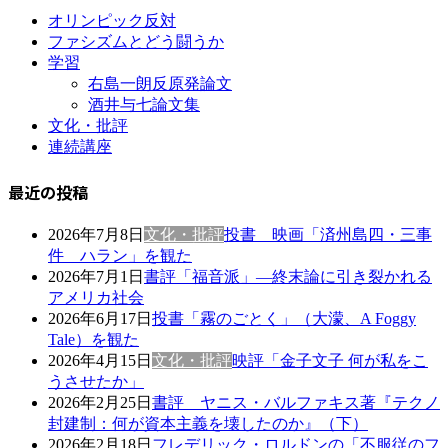
オリンピック反対
ファシズムとどう闘うか
学習
右島一朗反原発論文
酒井与七論文集
文化・批評
連続講座
最近の投稿
2026年7月8日
文化・批評
投書 映画「済州島四・三事
件 ハラン」を観た
2026年7月1日
書評「福音派」―終末論に引き裂かれる
アメリカ社会
2026年6月17日
投書「霧のごとく」（大濛、A Foggy
Tale）を観た
2026年4月15日
文化・批評
映評「金子文子 何が私をこ
うさせたか」
2026年2月25日
書評 ヤニス・バルファキス著『テクノ
封建制：何が資本主義を壊したのか』（下）
2026年2月18日
フレデリック・ロルドンの「不服従のフ