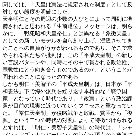
関しては、「天皇は憲法に規定された制度」として反
対しない態度を明確にした。
天皇明仁とその周辺の少数の人びとによって周到に準
備されたと思われる「生前退位」メッセージは、明ら
かに、「戦犯昭和天皇裕仁」とは異なる「象徴天皇」
としての新しいモデルを自ら創り上げ、浸透させてき
たことへの自負がうかがわれるものであり、そこで求
められる私たちの批判は、この「平成天皇制」の新し
い言説パターンや、同時にその中で貫かれる政治性、
宗教性にどう向き合うものであるのか、ということが
問われることになったのである。
しかも明仁・美智子の「平成天皇制」は、日本が「平
和憲法」下で海外派兵を繰り返す本格的な「戦争国
家」となっていく時代であり、「改憲」という政治課
題が目前の現実に近づいていくプロセスと重なってい
た。「裕仁天皇制」が侵略戦争と敗戦、貧困から「復
興」という二つの時代の対照によって特徴づけられる
とすれば、「明仁・美智子天皇制」の時代は、「ジャ
パン・アズ・ナンバーワン」の時代が頂点から急速に