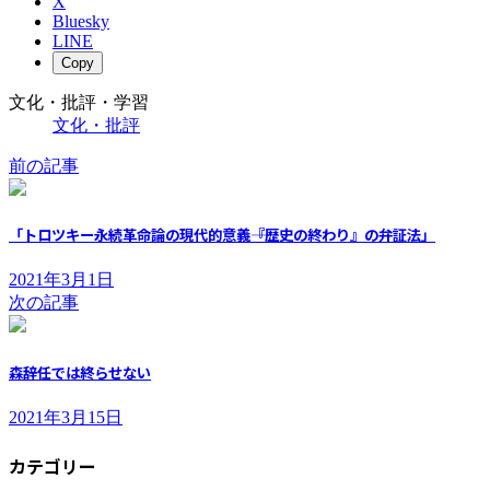
X
Bluesky
LINE
Copy
文化・批評・学習
文化・批評
前の記事
「トロツキー永続革命論の現代的意義――『歴史の終わり』の弁証法」
2021年3月1日
次の記事
森辞任では終らせない
2021年3月15日
カテゴリー