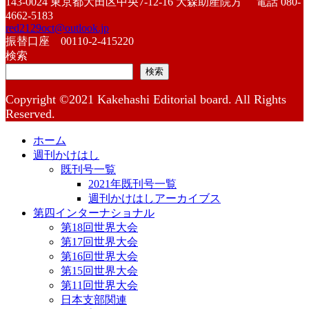
143-0024 東京都大田区中央7-12-16 大森助産院方 電話 080-
4662-5183
red2129oct@outlook.jp
振替口座 00110-2-415220
検索
検索
Copyright ©2021 Kakehashi Editorial board. All Rights
Reserved.
ホーム
週刊かけはし
既刊号一覧
2021年既刊号一覧
週刊かけはしアーカイブス
第四インターナショナル
第18回世界大会
第17回世界大会
第16回世界大会
第15回世界大会
第11回世界大会
日本支部関連