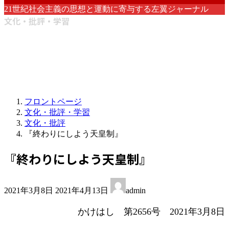
21世紀社会主義の思想と運動に寄与する左翼ジャーナル
文化・批評・学習
フロントページ
文化・批評・学習
文化・批評
『終わりにしよう天皇制』
『終わりにしよう天皇制』
最
2021年3月8日
2021年4月13日
admin
終
更
かけはし 第2656号 2021年3月8日
新
日