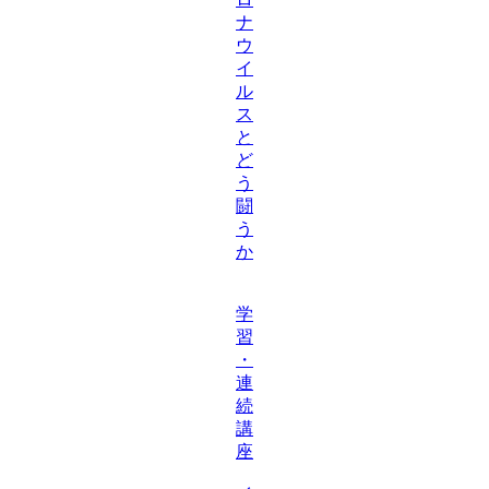
ナ
ウ
イ
ル
ス
と
ど
う
闘
う
か
学
習
・
連
続
講
座