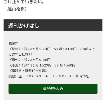
受け止めていきたい。
（遠山裕樹）
週刊かけはし
購読料
《開封》1部：3ヶ月5,064円、6ヶ月 10,128円 ※3部以上
は送料当社負担
《密封》1部：3ヶ月6,088円
《手渡》1部：1ヶ月 1,520円、3ヶ月 4,560円
《購読料・新時代社直送》
振替口座 ００８６０－４－１５６００９ 新時代社
購読申込み