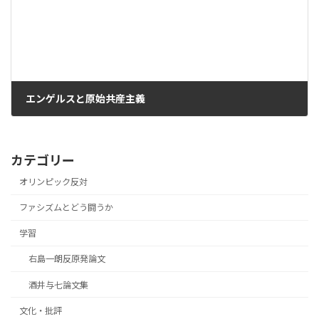
エンゲルスと原始共産主義
2021年4月9日
カテゴリー
オリンピック反対
ファシズムとどう闘うか
学習
右島一朗反原発論文
酒井与七論文集
文化・批評