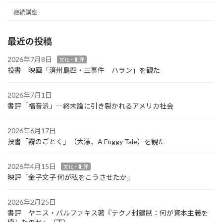
連続講座
最近の投稿
2026年7月8日
文化・批評
投書 映画「済州島四・三事件 ハラン」を観た
2026年7月1日
書評「福音派」―終末論に引き裂かれるアメリカ社会
2026年6月17日
投書「霧のごとく」（大濛、A Foggy Tale）を観た
2026年4月15日
文化・批評
映評「金子文子 何が私をこうさせたか」
2026年2月25日
書評 ヤニス・バルファキス著『テクノ封建制：何が資本主義を