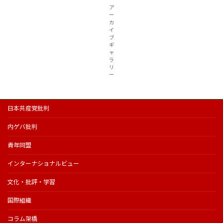
ア
ー
カ
イ
ブ
ギ
ャ
ラ
リ
ー
日本共産党批判
内ゲバ批判
青年同盟
インターナショナルビュー
文化・批評・学習
国際組織
コラム架橋