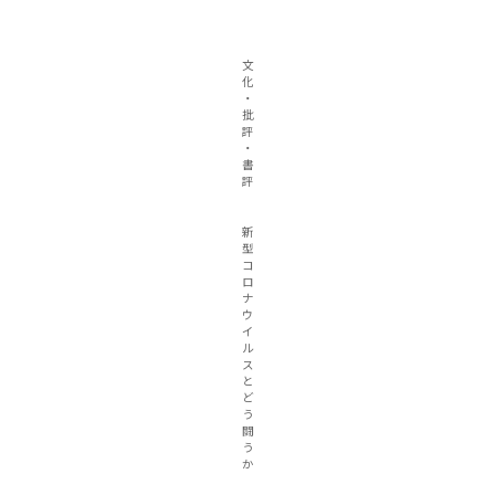
文
化
・
批
評
・
書
評
新
型
コ
ロ
ナ
ウ
イ
ル
ス
と
ど
う
闘
う
か