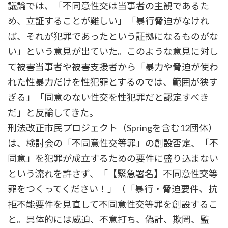
議論では、「不同意性交は当事者の主観であるた
め、立証することが難しい」「暴行脅迫がなけれ
ば、それが犯罪であったという証拠になるものがな
い」という意見が出ていた。このような意見に対し
て被害当事者や被害支援者から「暴力や脅迫が使わ
れた性暴力だけを性犯罪とするのでは、範囲が狭す
ぎる」「同意のない性交を性犯罪だと認定すべき
だ」と反論してきた。
刑法改正市民プロジェクト（Springを含む12団体）
は、検討会の「不同意性交等罪」の創設否定、「不
同意」を犯罪が成立するための要件に盛り込まない
という流れを許さず、「【緊急署名】不同意性交等
罪をつくってください！」（「暴行・脅迫要件、抗
拒不能要件を見直して不同意性交等罪を創設するこ
と。具体的には威迫、不意打ち、偽計、欺罔、監