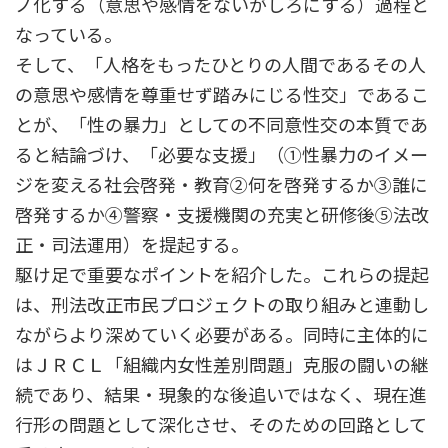
ノ化する（意思や感情をないがしろにする）過程と
なっている。
そして、「人格をもったひとりの人間であるその人
の意思や感情を尊重せず踏みにじる性交」であるこ
とが、「性の暴力」としての不同意性交の本質であ
ると結論づけ、「必要な支援」（①性暴力のイメー
ジを変える社会啓発・教育②何を啓発するか③誰に
啓発するか④警察・支援機関の充実と研修後⑤法改
正・司法運用）を提起する。
駆け足で重要なポイントを紹介した。これらの提起
は、刑法改正市民プロジェクトの取り組みと連動し
ながらより深めていく必要がある。同時に主体的に
はＪＲＣＬ「組織内女性差別問題」克服の闘いの継
続であり、結果・現象的な後追いではなく、現在進
行形の問題として深化させ、そのための回路として