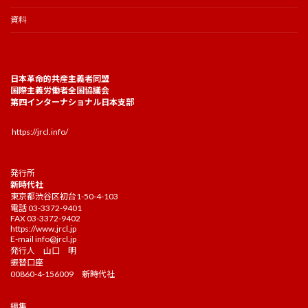
資料
日本革命的共産主義者同盟
国際主義労働者全国協議会
第四インターナショナル日本支部
https://jrcl.info/
発行所
新時代社
東京都渋谷区初台1-50-4-103
電話 03-3372-9401
FAX 03-3372-9402
https://www.jrcl.jp
E-mail
info@jrcl.jp
発行人 山口 明
振替口座
00860-4-156009 新時代社
編集