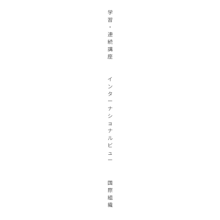
学
習
・
連
続
講
座
イ
ン
タ
ー
ナ
シ
ョ
ナ
ル
ビ
ュ
ー
国
際
組
織