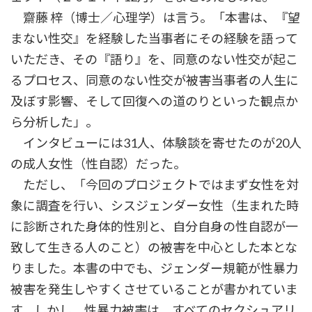
齋藤 梓（博士／心理学）は言う。「本書は、『望
まない性交』を経験した当事者にその経験を語って
いただき、その『語り』を、同意のない性交が起こ
るプロセス、同意のない性交が被害当事者の人生に
及ぼす影響、そして回復への道のりといった観点か
ら分析した」。
インタビューには31人、体験談を寄せたのが20人
の成人女性（性自認）だった。
ただし、「今回のプロジェクトではまず女性を対
象に調査を行い、シスジェンダー女性（生まれた時
に診断された身体的性別と、自分自身の性自認が一
致して生きる人のこと）の被害を中心とした本とな
りました。本書の中でも、ジェンダー規範が性暴力
被害を発生しやすくさせていることが書かれていま
す。しかし、性暴力被害は、すべてのセクシュアリ