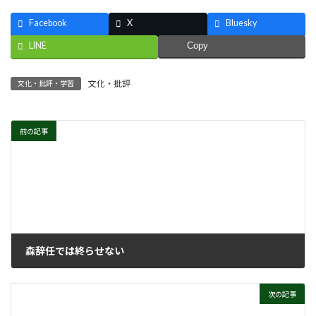
Facebook
X
Bluesky
LINE
Copy
文化・批評
文化・批評・学習
前の記事
森辞任では終らせない
2021年3月15日
次の記事