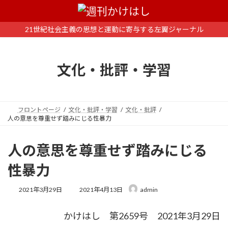
コ
ナ
ン
ビ
テ
ゲ
21世紀社会主義の思想と運動に寄与する左翼ジャーナル
ン
ー
ツ
シ
へ
ョ
文化・批評・学習
ス
ン
キ
に
ッ
移
プ
動
フロントページ
文化・批評・学習
文化・批評
人の意思を尊重せず踏みにじる性暴力
人の意思を尊重せず踏みにじる
性暴力
最
2021年3月29日
2021年4月13日
admin
終
更
かけはし 第2659号 2021年3月29日
新
日