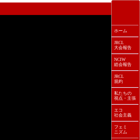
ホーム
JRCL
大会報告
NCIW
総会報告
JRCL
規約
私たちの
視点・主張
エコ
社会主義
フェミ
ニズム