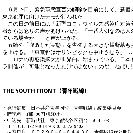
時
６月19日、緊急事態宣言の解除を目前にして、新宿
:
東京都庁に向けたデモが行われた。
この日の前日には「新型コロナウイルス感染症対策分
者からは怒りの声があげられた。「一番大切なのは人
ている場合か！」と声が上がる。
五輪の「腐敗した実態」を告発する大きな横断幕も掲
を上げる。「東京都はオリンピックを中止させろ」…
コロナの再感染拡大が世界的に始まっている。日本も
ラ開催が「可能となったわけではない」のだ。ねばり
THE YOUTH FRONT（青年戦線）
・発行編集 日本共産青年同盟「青年戦線」編集委員会
・購読料 1部400円+郵送料
・申込先 新時代社 東京都渋谷区初台1-50-4-103
TEL 03-3372-9401/FAX 03-3372-9402
振替口座 ００２９０─６─６４４３０ 青年戦線代と明記