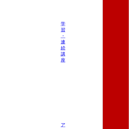
学
習
・
連
続
講
座
ア