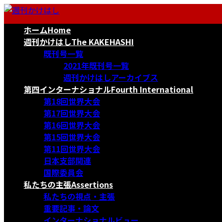
コ
ナ
ン
ビ
ホーム
Home
テ
ゲ
ン
ー
週刊かけはし
The KAKEHASHI
ツ
シ
既刊号一覧
へ
ョ
2021年既刊号一覧
ス
ン
週刊かけはしアーカイブス
キ
に
第四インターナショナル
Fourth International
ッ
移
第18回世界大会
プ
動
第17回世界大会
第16回世界大会
第15回世界大会
第11回世界大会
日本支部関連
国際委員会
私たちの主張
Assertions
私たちの視点・主張
重要記事・論文
インターナショナルビュー