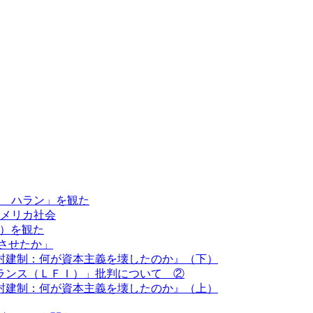
 ハラン」を観た
メリカ社会
le）を観た
させたか」
封建制：何が資本主義を壊したのか』（下）
ランス（ＬＦＩ）」批判について ②
封建制：何が資本主義を壊したのか』（上）