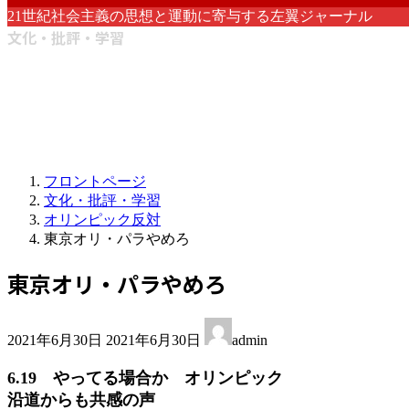
21世紀社会主義の思想と運動に寄与する左翼ジャーナル
文化・批評・学習
フロントページ
文化・批評・学習
オリンピック反対
東京オリ・パラやめろ
東京オリ・パラやめろ
最
2021年6月30日
2021年6月30日
admin
終
更
6.19 やってる場合か オリンピック
新
沿道からも共感の声
日