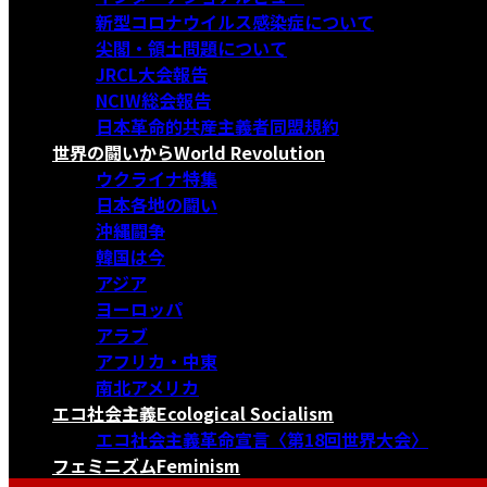
新型コロナウイルス感染症について
尖閣・領土問題について
JRCL大会報告
NCIW総会報告
日本革命的共産主義者同盟規約
世界の闘いから
World Revolution
ウクライナ特集
日本各地の闘い
沖縄闘争
韓国は今
アジア
ヨーロッパ
アラブ
アフリカ・中東
南北アメリカ
エコ社会主義
Ecological Socialism
エコ社会主義革命宣言〈第18回世界大会〉
フェミニズム
Feminism