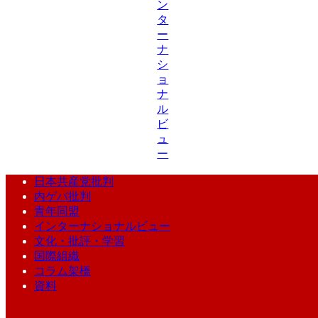
ン
タ
ー
ナ
シ
ョ
ナ
ル
ビ
ュ
ー
日本共産党批判
内ゲバ批判
青年同盟
インターナショナルビュー
文化・批評・学習
国際組織
コラム架橋
資料