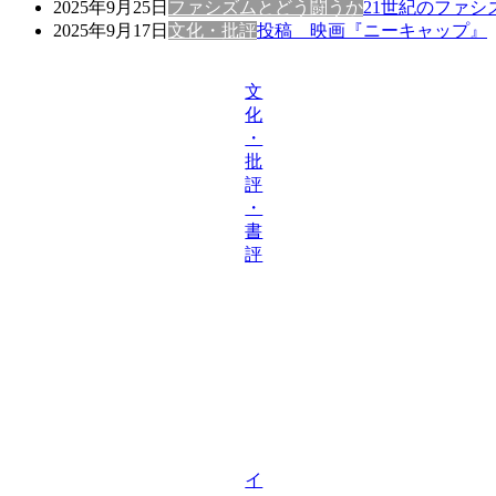
2025年9月25日
ファシズムとどう闘うか
21世紀のファ
2025年9月17日
文化・批評
投稿 映画『ニーキャップ』
文
化
・
批
評
・
書
評
イ