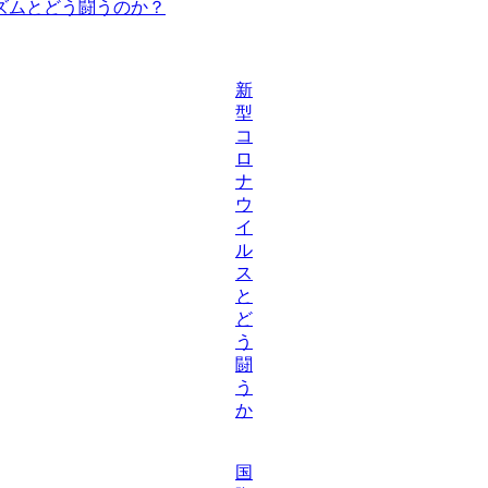
シズムとどう闘うのか？
新
型
コ
ロ
ナ
ウ
イ
ル
ス
と
ど
う
闘
う
か
国