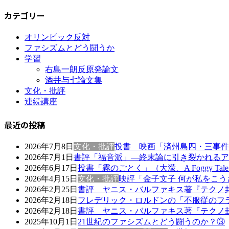
カテゴリー
オリンピック反対
ファシズムとどう闘うか
学習
右島一朗反原発論文
酒井与七論文集
文化・批評
連続講座
最近の投稿
2026年7月8日
文化・批評
投書 映画「済州島四・三事件
2026年7月1日
書評「福音派」―終末論に引き裂かれるア
2026年6月17日
投書「霧のごとく」（大濛、A Foggy Ta
2026年4月15日
文化・批評
映評「金子文子 何が私をこう
2026年2月25日
書評 ヤニス・バルファキス著『テクノ
2026年2月18日
フレデリック・ロルドンの「不服従のフ
2026年2月18日
書評 ヤニス・バルファキス著『テクノ
2025年10月1日
21世紀のファシズムとどう闘うのか？③