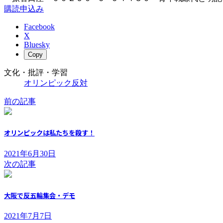
購読申込み
Facebook
X
Bluesky
Copy
文化・批評・学習
オリンピック反対
前の記事
オリンピックは私たちを殺す！
2021年6月30日
次の記事
大阪で反五輪集会・デモ
2021年7月7日