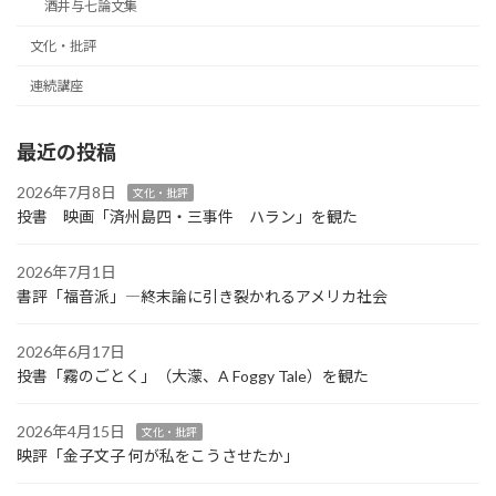
酒井与七論文集
文化・批評
連続講座
最近の投稿
2026年7月8日
文化・批評
投書 映画「済州島四・三事件 ハラン」を観た
2026年7月1日
書評「福音派」―終末論に引き裂かれるアメリカ社会
2026年6月17日
投書「霧のごとく」（大濛、A Foggy Tale）を観た
2026年4月15日
文化・批評
映評「金子文子 何が私をこうさせたか」