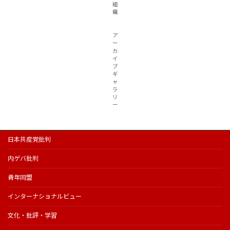
組
織
ア
ー
カ
イ
ブ
ギ
ャ
ラ
リ
ー
日本共産党批判
内ゲバ批判
青年同盟
インターナショナルビュー
文化・批評・学習