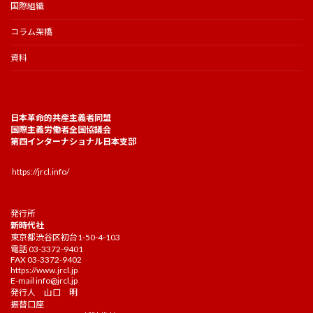
国際組織
コラム架橋
資料
日本革命的共産主義者同盟
国際主義労働者全国協議会
第四インターナショナル日本支部
https://jrcl.info/
発行所
新時代社
東京都渋谷区初台1-50-4-103
電話 03-3372-9401
FAX 03-3372-9402
https://www.jrcl.jp
E-mail
info@jrcl.jp
発行人 山口 明
振替口座