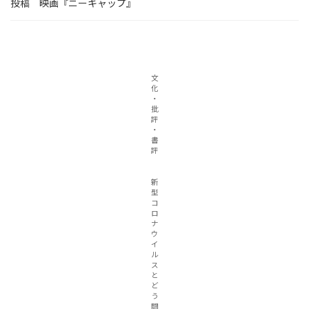
投稿 映画『ニーキャップ』
文
化
・
批
評
・
書
評
新
型
コ
ロ
ナ
ウ
イ
ル
ス
と
ど
う
闘