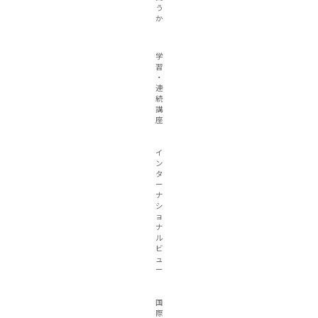
う
か
学
習
・
連
続
講
座
イ
ン
タ
ー
ナ
シ
ョ
ナ
ル
ビ
ュ
ー
国
際