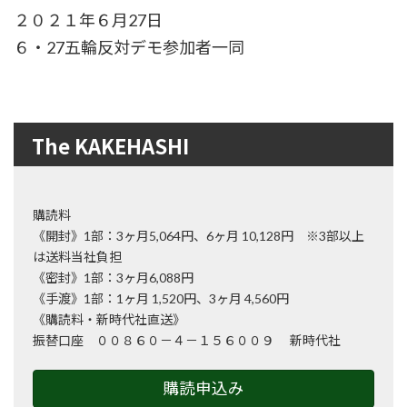
２０２１年６月27日
６・27五輪反対デモ参加者一同
The KAKEHASHI
購読料
《開封》1部：3ヶ月5,064円、6ヶ月 10,128円 ※3部以上
は送料当社負担
《密封》1部：3ヶ月6,088円
《手渡》1部：1ヶ月 1,520円、3ヶ月 4,560円
《購読料・新時代社直送》
振替口座 ００８６０－４－１５６００９ 新時代社
購読申込み