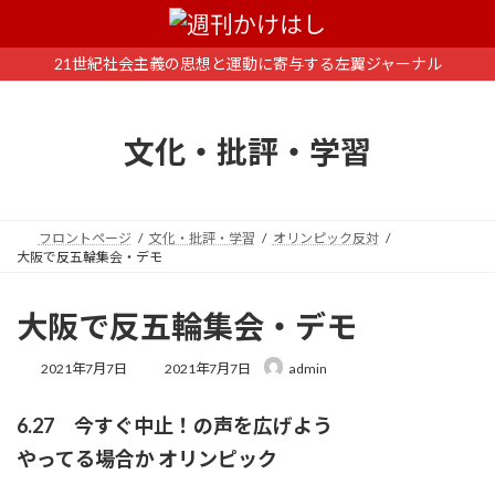
コ
ナ
ン
ビ
テ
ゲ
21世紀社会主義の思想と運動に寄与する左翼ジャーナル
ン
ー
ツ
シ
へ
ョ
文化・批評・学習
ス
ン
キ
に
ッ
移
プ
動
フロントページ
文化・批評・学習
オリンピック反対
大阪で反五輪集会・デモ
大阪で反五輪集会・デモ
最
2021年7月7日
2021年7月7日
admin
終
更
6.27 今すぐ中止！の声を広げよう
新
日
やってる場合か オリンピック
時
: