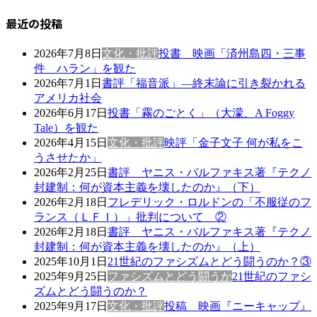
最近の投稿
2026年7月8日
文化・批評
投書 映画「済州島四・三事
件 ハラン」を観た
2026年7月1日
書評「福音派」―終末論に引き裂かれる
アメリカ社会
2026年6月17日
投書「霧のごとく」（大濛、A Foggy
Tale）を観た
2026年4月15日
文化・批評
映評「金子文子 何が私をこ
うさせたか」
2026年2月25日
書評 ヤニス・バルファキス著『テクノ
封建制：何が資本主義を壊したのか』（下）
2026年2月18日
フレデリック・ロルドンの「不服従のフ
ランス（ＬＦＩ）」批判について ②
2026年2月18日
書評 ヤニス・バルファキス著『テクノ
封建制：何が資本主義を壊したのか』（上）
2025年10月1日
21世紀のファシズムとどう闘うのか？③
2025年9月25日
ファシズムとどう闘うか
21世紀のファシ
ズムとどう闘うのか？
2025年9月17日
文化・批評
投稿 映画『ニーキャップ』