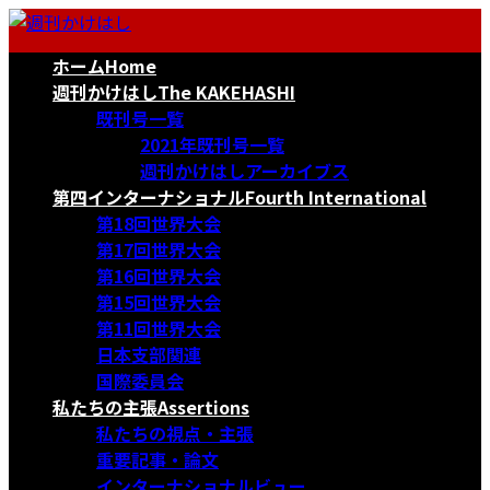
コ
ナ
ン
ビ
ホーム
Home
テ
ゲ
ン
ー
週刊かけはし
The KAKEHASHI
ツ
シ
既刊号一覧
へ
ョ
2021年既刊号一覧
ス
ン
週刊かけはしアーカイブス
キ
に
第四インターナショナル
Fourth International
ッ
移
第18回世界大会
プ
動
第17回世界大会
第16回世界大会
第15回世界大会
第11回世界大会
日本支部関連
国際委員会
私たちの主張
Assertions
私たちの視点・主張
重要記事・論文
インターナショナルビュー