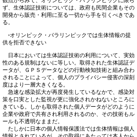
観点からみて、オリンピック・パラリンピックに限ら
ず、生体認証技術については、政府も民間企業もその
開発から販売・利用に至る一切から手を引くべきであ
る。
◦オリンピック・パラリンピックでは生体情報の提
供を拒否できない
日本においては生体認証技術の利用について、実効
性のある規制はないに等しい。取得された生体認証デ
ータが、ＧＰＳデータなどの行動検知技術と組み合わ
されることによって、個人のプライバシー侵害の深刻
度はより一層大きくなる。
急速な感染拡大が再度発生しているなかで、感染対
策を口実とした監視が更に強化されかねないところに
きている。しかも取得された個人データがどのように
企業や政府で共有され利用されるのか、その技術もル
ールも不透明なままだ。
たしかに日本の個人情報保護法では生体情報は個人
情報とされているが、その取得にあたっては本人から