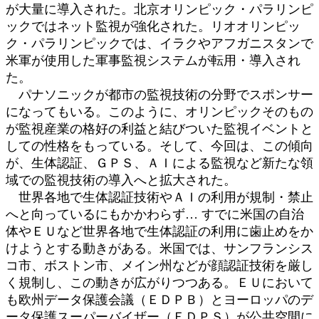
が大量に導入された。北京オリンピック・パラリンピ
ックではネット監視が強化された。リオオリンピッ
ク・パラリンピックでは、イラクやアフガニスタンで
米軍が使用した軍事監視システムが転用・導入され
た。
パナソニックが都市の監視技術の分野でスポンサー
になってもいる。このように、オリンピックそのもの
が監視産業の格好の利益と結びついた監視イベントと
しての性格をもっている。そして、今回は、この傾向
が、生体認証、ＧＰＳ、ＡＩによる監視など新たな領
域での監視技術の導入へと拡大された。
世界各地で生体認証技術やＡＩの利用が規制・禁止
へと向っているにもかかわらず… すでに米国の自治
体やＥＵなど世界各地で生体認証の利用に歯止めをか
けようとする動きがある。米国では、サンフランシス
コ市、ボストン市、メイン州などが顔認証技術を厳し
く規制し、この動きが広がりつつある。ＥＵにおいて
も欧州データ保護会議（ＥＤＰＢ）とヨーロッパのデ
ータ保護スーパーバイザー（ＥＤＰＳ）が公共空間に