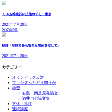
7.16五輪強行に抗議のデモ 東京
2021年7月20日
次の記事
映評「地球で最も安全な場所を探して」
2021年7月20日
カテゴリー
オリンピック反対
ファシズムとどう闘うか
学習
右島一朗反原発論文
酒井与七論文集
文化・批評
連続講座