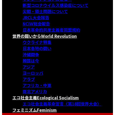
新型コロナウイルス感染症について
尖閣・領土問題について
JRCL大会報告
NCIW総会報告
日本革命的共産主義者同盟規約
世界の闘いから
World Revolution
ウクライナ特集
日本各地の闘い
沖縄闘争
韓国は今
アジア
ヨーロッパ
アラブ
アフリカ・中東
南北アメリカ
エコ社会主義
Ecological Socialism
エコ社会主義革命宣言〈第18回世界大会〉
フェミニズム
Feminism