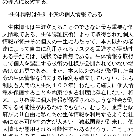
の導入に反対する。
◦生体情報は生涯不変の個人情報である
生体情報は生涯変えることのできない最も重要な個
人情報である。生体認証技術によって取得された個人
情報が将来その個人の一生にわたって、本人以外の者
達によって自由に利用されるリスクを回避する実効性
ある手だては、現状では皆無である。生体情報を取得
して個人を認証する技術の仕様が公開されていない場
合はなお更である。また、本人以外の者が取得した自
分の生体情報を消去する権利も確立していない。法も
制度も人間の人生約１００年にわたって確実に個人情
報を保護することを約束できる制度は存在しない。将
来、より確実に個人情報が保護されるような社会が到
来する可能性があるわけでもない。むしろ、企業と政
府がより自由に私たちの生体情報を利用するような社
会になる可能性の方が大きい。独裁国家が到来し、個
人情報が悪用される可能性すらあるだろう。こうした