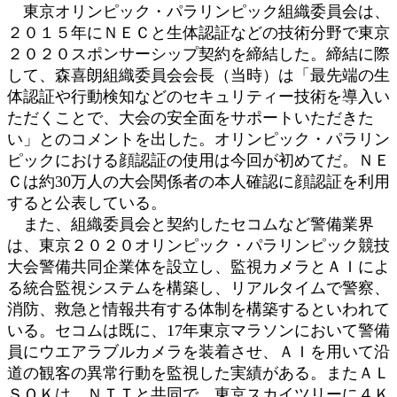
東京オリンピック・パラリンピック組織委員会は、
２０１５年にＮＥＣと生体認証などの技術分野で東京
２０２０スポンサーシップ契約を締結した。締結に際
して、森喜朗組織委員会会長（当時）は「最先端の生
体認証や行動検知などのセキュリティー技術を導入い
ただくことで、大会の安全面をサポートいただきた
い」とのコメントを出した。オリンピック・パラリン
ピックにおける顔認証の使用は今回が初めてだ。ＮＥ
Ｃは約30万人の大会関係者の本人確認に顔認証を利用
すると公表している。
また、組織委員会と契約したセコムなど警備業界
は、東京２０２０オリンピック・パラリンピック競技
大会警備共同企業体を設立し、監視カメラとＡＩによ
る統合監視システムを構築し、リアルタイムで警察、
消防、救急と情報共有する体制を構築するといわれて
いる。セコムは既に、17年東京マラソンにおいて警備
員にウエアラブルカメラを装着させ、ＡＩを用いて沿
道の観客の異常行動を監視した実績がある。またＡＬ
ＳＯＫは、ＮＴＴと共同で、東京スカイツリーに４Ｋ