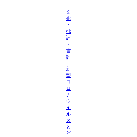
文
化
・
批
評
・
書
評
新
型
コ
ロ
ナ
ウ
イ
ル
ス
と
ど