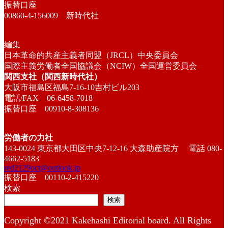
振替口座
00860-4-156009 新時代社
編集
日本革命的共産主義者同盟（JRCL）中央委員会
国際主義労働者全国協議会（NCIW）全国運営委員会
関西支社（関西新時代社）
大阪市福島区福島7-16-10吉村ビル203
電話/FAX 06-6458-7018
振替口座 00910-8-308136
労働者の力社
143-0024 東京都大田区中央7-12-16 大森助産院方 電話 080-
4662-5183
red2129oct@outlook.jp
振替口座 00110-2-415220
検索
検索
Copyright ©2021 Kakehashi Editorial board. All Rights