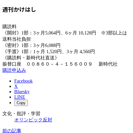
週刊かけはし
購読料
《開封》1部：3ヶ月5,064円、6ヶ月 10,128円 ※3部以上は
送料当社負担
《密封》1部：3ヶ月6,088円
《手渡》1部：1ヶ月 1,520円、3ヶ月 4,560円
《購読料・新時代社直送》
振替口座 ００８６０－４－１５６００９ 新時代社
購読申込み
Facebook
X
Bluesky
LINE
Copy
文化・批評・学習
オリンピック反対
前の記事