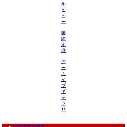
ル
ビ
ュ
ー
国
際
組
織
ア
ー
カ
イ
ブ
ギ
ャ
ラ
リ
ー
日本共産党批判