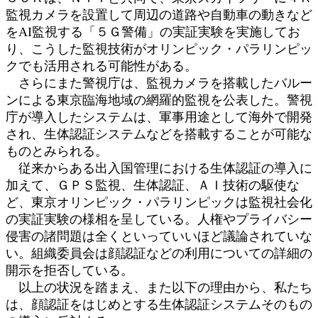
監視カメラを設置して周辺の道路や自動車の動きなど
をAI監視する「５Ｇ警備」の実証実験を実施してお
り、こうした監視技術がオリンピック・パラリンピッ
クでも活用される可能性がある。
さらにまた警視庁は、監視カメラを搭載したバルー
ンによる東京臨海地域の網羅的監視を公表した。警視
庁が導入したシステムは、軍事用途として海外で開発
され、生体認証システムなどを搭載することが可能な
ものとみられる。
従来からある出入国管理における生体認証の導入に
加えて、ＧＰＳ監視、生体認証、ＡＩ技術の駆使な
ど、東京オリンピック・パラリンピックは監視社会化
の実証実験の様相を呈している。人権やプライバシー
侵害の諸問題は全くといっていいほど議論されていな
い。組織委員会は顔認証などの利用についての詳細の
開示を拒否している。
以上の状況を踏まえ、また以下の理由から、私たち
は、顔認証をはじめとする生体認証システムそのもの