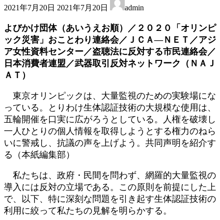
2021年7月20日
2021年7月20日
admin
終
更
よびかけ団体（あいうえお順）／２０２０「オリンピ
新
ック災害」おことわり連絡会／ＪＣＡ―ＮＥＴ／アジ
日
ア女性資料センター／盗聴法に反対する市民連絡会／
時
:
日本消費者連盟／武器取引反対ネットワーク（ＮＡＪ
ＡＴ）
東京オリンピックは、大量監視のための実験場にな
っている。とりわけ生体認証技術の大規模な使用は、
五輪開催を口実に広がろうとしている。人権を破壊し
一人ひとりの個人情報を取得しようとする権力のねら
いに警戒し、抗議の声を上げよう。共同声明を紹介す
る（本紙編集部）
私たちは、政府・民間を問わず、網羅的大量監視の
導入には反対の立場である。この原則を前提にした上
で、以下、特に深刻な問題を引き起す生体認証技術の
利用に絞って私たちの見解を明らかする。