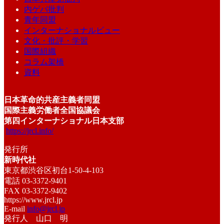
内ゲバ批判
青年同盟
インターナショナルビュー
文化・批評・学習
国際組織
コラム架橋
資料
日本革命的共産主義者同盟
国際主義労働者全国協議会
第四インターナショナル日本支部
https://jrcl.info/
発行所
新時代社
東京都渋谷区初台1-50-4-103
電話 03-3372-9401
FAX 03-3372-9402
https://www.jrcl.jp
E-mail
info@jrcl.jp
発行人 山口 明