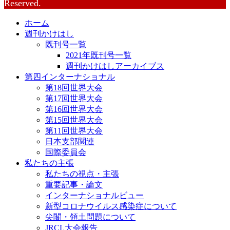
Reserved.
ホーム
週刊かけはし
既刊号一覧
2021年既刊号一覧
週刊かけはしアーカイブス
第四インターナショナル
第18回世界大会
第17回世界大会
第16回世界大会
第15回世界大会
第11回世界大会
日本支部関連
国際委員会
私たちの主張
私たちの視点・主張
重要記事・論文
インターナショナルビュー
新型コロナウイルス感染症について
尖閣・領土問題について
JRCL大会報告