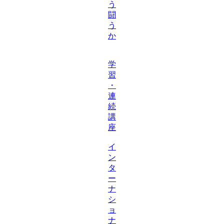
う
闘
う
か
学
習
・
連
続
講
座
イ
ン
タ
ー
ナ
シ
ョ
ナ