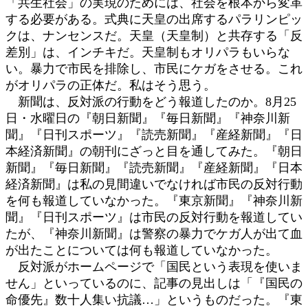
「共生社会」の実現のためには、社会を根本から変革
する必要がある。式典に天皇の出席するパラリンピッ
クは、ナンセンスだ。天皇（天皇制）と共存する「反
差別」は、インチキだ。天皇制もオリパラもいらな
い。暴力で市民を排除し、市民にケガをさせる。これ
がオリパラの正体だ。私はそう思う。
新聞は、反対派の行動をどう報道したのか。8月25
日・水曜日の『朝日新聞』『毎日新聞』『神奈川新
聞』『日刊スポーツ』『読売新聞』『産経新聞』『日
本経済新聞』の朝刊にざっと目を通してみた。『朝日
新聞』『毎日新聞』『読売新聞』『産経新聞』『日本
経済新聞』は私の見間違いでなければ市民の反対行動
を何も報道していなかった。『東京新聞』『神奈川新
聞』『日刊スポーツ』は市民の反対行動を報道してい
たが、『神奈川新聞』は警察の暴力でケガ人が出て血
が出たことについては何も報道していなかった。
反対派がホームページで「国民という表現を使いま
せん」といっているのに、記事の見出しは「『国民の
命優先』数十人集い抗議…」というものだった。『東