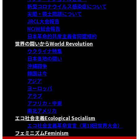
新型コロナウイルス感染症について
尖閣・領土問題について
JRCL大会報告
NCIW総会報告
日本革命的共産主義者同盟規約
世界の闘いから
World Revolution
ウクライナ特集
日本各地の闘い
沖縄闘争
韓国は今
アジア
ヨーロッパ
アラブ
アフリカ・中東
南北アメリカ
エコ社会主義
Ecological Socialism
エコ社会主義革命宣言〈第18回世界大会〉
フェミニズム
Feminism