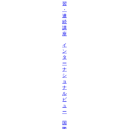
習
・
連
続
講
座
イ
ン
タ
ー
ナ
シ
ョ
ナ
ル
ビ
ュ
ー
国
際