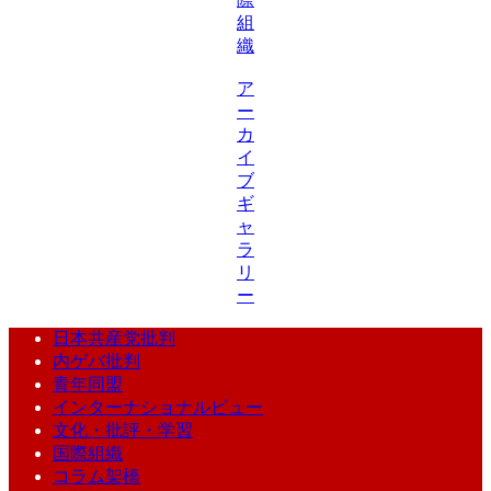
組
織
ア
ー
カ
イ
ブ
ギ
ャ
ラ
リ
ー
日本共産党批判
内ゲバ批判
青年同盟
インターナショナルビュー
文化・批評・学習
国際組織
コラム架橋