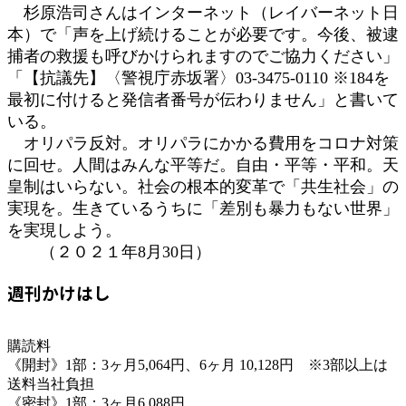
杉原浩司さんはインターネット（レイバーネット日
本）で「声を上げ続けることが必要です。今後、被逮
捕者の救援も呼びかけられますのでご協力ください」
「【抗議先】〈警視庁赤坂署〉03-3475-0110 ※184を
最初に付けると発信者番号が伝わりません」と書いて
いる。
オリパラ反対。オリパラにかかる費用をコロナ対策
に回せ。人間はみんな平等だ。自由・平等・平和。天
皇制はいらない。社会の根本的変革で「共生社会」の
実現を。生きているうちに「差別も暴力もない世界」
を実現しよう。
（２０２１年8月30日）
週刊かけはし
購読料
《開封》1部：3ヶ月5,064円、6ヶ月 10,128円 ※3部以上は
送料当社負担
《密封》1部：3ヶ月6,088円