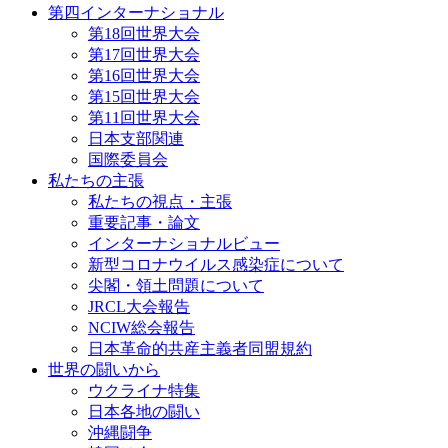
第四インターナショナル
第18回世界大会
第17回世界大会
第16回世界大会
第15回世界大会
第11回世界大会
日本支部関連
国際委員会
私たちの主張
私たちの視点・主張
重要記事・論文
インターナショナルビュー
新型コロナウイルス感染症について
尖閣・領土問題について
JRCL大会報告
NCIW総会報告
日本革命的共産主義者同盟規約
世界の闘いから
ウクライナ特集
日本各地の闘い
沖縄闘争