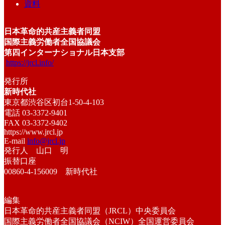
資料
日本革命的共産主義者同盟
国際主義労働者全国協議会
第四インターナショナル日本支部
https://jrcl.info/
発行所
新時代社
東京都渋谷区初台1-50-4-103
電話 03-3372-9401
FAX 03-3372-9402
https://www.jrcl.jp
E-mail
info@jrcl.jp
発行人 山口 明
振替口座
00860-4-156009 新時代社
編集
日本革命的共産主義者同盟（JRCL）中央委員会
国際主義労働者全国協議会（NCIW）全国運営委員会