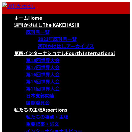
コ
ナ
ン
ビ
ホーム
Home
テ
ゲ
ン
ー
週刊かけはし
The KAKEHASHI
ツ
シ
既刊号一覧
へ
ョ
2021年既刊号一覧
ス
ン
週刊かけはしアーカイブス
キ
に
第四インターナショナル
Fourth International
ッ
移
第18回世界大会
プ
動
第17回世界大会
第16回世界大会
第15回世界大会
第11回世界大会
日本支部関連
国際委員会
私たちの主張
Assertions
私たちの視点・主張
重要記事・論文
インターナショナルビュー