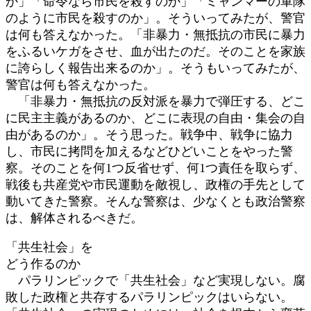
か」「命令なら市民を殺すのか」「ミャンマーの軍隊
のように市民を殺すのか」。そういってみたが、警官
は何も答えなかった。「非暴力・無抵抗の市民に暴力
をふるいケガをさせ、血が出たのだ。そのことを家族
に誇らしく報告出来るのか」。そうもいってみたが、
警官は何も答えなかった。
「非暴力・無抵抗の反対派を暴力で弾圧する、どこ
に民主主義があるのか、どこに表現の自由・集会の自
由があるのか」。そう思った。戦争中、戦争に協力
し、市民に拷問を加えるなどひどいことをやった警
察。そのことを何1つ反省せず、何1つ責任を取らず、
戦後も共産党や市民運動を敵視し、政権の手先として
動いてきた警察。そんな警察は、少なくとも政治警察
は、解体されるべきだ。
「共生社会」を
どう作るのか
パラリンピックで「共生社会」など実現しない。腐
敗した政権と共存するパラリンピックはいらない。