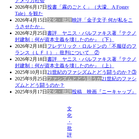
アメリカ社会
2026年6月17日
投書「霧のごとく」（大濛、A Foggy
Tale）を観た
2026年4月15日
文化・批評
映評「金子文子 何が私をこ
うさせたか」
2026年2月25日
書評 ヤニス・バルファキス著『テクノ
封建制：何が資本主義を壊したのか』（下）
2026年2月18日
フレデリック・ロルドンの「不服従のフ
ランス（ＬＦＩ）」批判について ②
2026年2月18日
書評 ヤニス・バルファキス著『テクノ
封建制：何が資本主義を壊したのか』（上）
2025年10月1日
21世紀のファシズムとどう闘うのか？③
2025年9月25日
ファシズムとどう闘うか
21世紀のファシ
ズムとどう闘うのか？
2025年9月17日
文化・批評
投稿 映画『ニーキャップ』
文
化
・
批
評