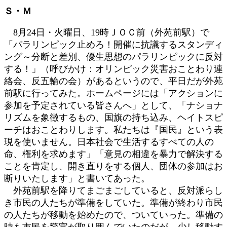
更
Ｓ・Ｍ
新
日
8月24日・火曜日、19時ＪＯＣ前（外苑前駅）で
時
「パラリンピック止めろ！開催に抗議するスタンディ
:
ング～分断と差別、優生思想のパラリンピックに反対
する！」（呼びかけ：オリンピック災害おことわり連
絡会、反五輪の会）があるというので、平日だが外苑
前駅に行ってみた。ホームページには「アクションに
参加を予定されている皆さんへ」として、「ナショナ
リズムを象徴するもの、国旗の持ち込み、ヘイトスピ
ーチはおことわりします。私たちは『国民』という表
現を使いません。日本社会で生活するすべての人の
命、権利を求めます」「意見の相違を暴力で解決する
ことを肯定し、開き直りをする個人、団体の参加はお
断りいたします」と書いてあった。
外苑前駅を降りてまごまごしていると、反対派らし
き市民の人たちが準備をしていた。準備が終わり市民
の人たちが移動を始めたので、ついていった。準備の
時も市民を警官が取り囲んでいたのだが、少し移動す