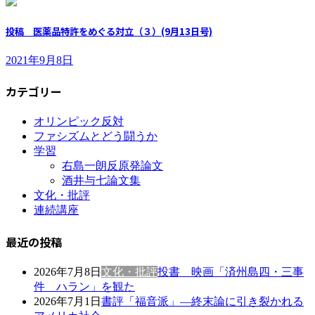
投稿 医薬品特許をめぐる対立（３）(9月13日号)
2021年9月8日
カテゴリー
オリンピック反対
ファシズムとどう闘うか
学習
右島一朗反原発論文
酒井与七論文集
文化・批評
連続講座
最近の投稿
2026年7月8日
文化・批評
投書 映画「済州島四・三事
件 ハラン」を観た
2026年7月1日
書評「福音派」―終末論に引き裂かれる