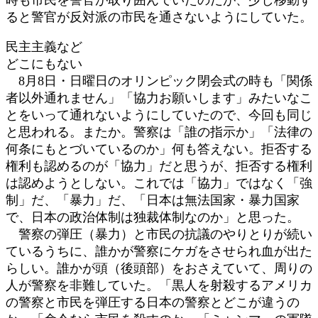
ると警官が反対派の市民を通さないようにしていた。
民主主義など
どこにもない
8月8日・日曜日のオリンピック閉会式の時も「関係
者以外通れません」「協力お願いします」みたいなこ
とをいって通れないようにしていたので、今回も同じ
と思われる。またか。警察は「誰の指示か」「法律の
何条にもとづいているのか」何も答えない。拒否する
権利も認めるのが「協力」だと思うが、拒否する権利
は認めようとしない。これでは「協力」ではなく「強
制」だ、「暴力」だ、「日本は無法国家・暴力国家
で、日本の政治体制は独裁体制なのか」と思った。
警察の弾圧（暴力）と市民の抗議のやりとりが続い
ているうちに、誰かが警察にケガをさせられ血が出た
らしい。誰かが頭（後頭部）をおさえていて、周りの
人が警察を非難していた。「黒人を射殺するアメリカ
の警察と市民を弾圧する日本の警察とどこが違うの