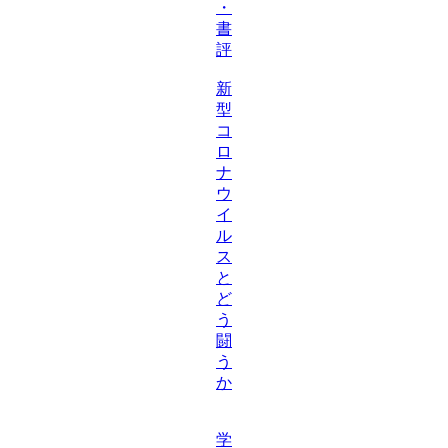
・
書
評
新
型
コ
ロ
ナ
ウ
イ
ル
ス
と
ど
う
闘
う
か
学